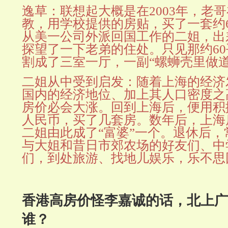
逸草：联想起大概是在2003年，老
教，用学校提供的房贴，买了一套约
从美一公司外派回国工作的二姐，出
探望了一下老弟的住处。只见那
约6
割成了三室一厅，一副“螺蛳壳里做道
二姐从中受到启发：随着上海的经济
国内的经济地位、加上其人口密度之
房价必会大涨。回到上海后，便用积
人民币，买了几套房。数年后，上海
二姐由此成了“富婆”一个。退休后
与大姐和昔日市郊农场的好友们、中
们，到处旅游、找地儿娱乐，乐不思
香港高房价怪李嘉诚的话，北上广
谁？