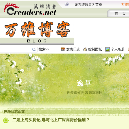
设万维读者为首页
万维
首 页
搜索>>
发表日志
控制面板
个人相册
逸草
逐梦追虹去 暮归听雨蛙
网络日志正文
二姐上海买房记|港与北上广深高房价怪谁？