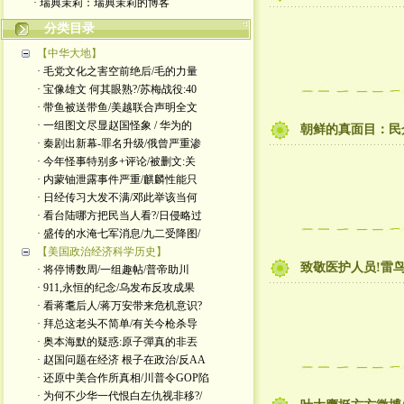
· 瑞典茉莉：瑞典茉莉的博客
分类目录
【中华大地】
· 毛党文化之害空前绝后/毛的力量
· 宝像雄文 何其眼熟?/苏梅战役:40
· 带鱼被送带鱼/美越联合声明全文
· 一组图文尽显赵国怪象 / 华为的
朝鲜的真面目：民
· 秦剧出新幕-罪名升级/俄曾严重渗
· 今年怪事特别多+评论/被删文:关
· 内蒙铀泄露事件严重/麒麟性能只
· 日经传习大发不满/邓此举该当何
· 看台陆哪方把民当人看?/日侵略过
· 盛传的水淹七军消息/九二受降图/
【美国政治经济科学历史】
致敬医护人员!雷
· 将停博数周/一组趣帖/普帝助川
· 911,永恒的纪念/乌发布反攻成果
· 看蒋耄后人/蒋万安带来危机意识?
· 拜总这老头不简单/有关今枪杀导
· 奥本海默的疑惑:原子彈真的非丟
· 赵国问题在经济 根子在政治/反AA
· 还原中美合作所真相/川普令GOP陷
· 为何不少华一代恨白左仇视非移?/