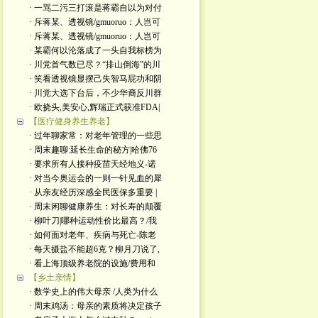
· 一骂二污三打滚是蒋霸自以为对付
· 斥蒋某、透视镜/gmuoruo：人岂可
· 斥蒋某、透视镜/gmuoruo：人岂可
· 某霸何以沦落成了一头自我标榜为
· 川党首气数已尽？“排山倒海”的川
· 笑看透视镜显摆己失智马屁功和阴
· 川党大选下台后，不少华裔反川群
· 欧挠头,美安心,辉瑞正式获准FDA|
【医疗健身养生养老】
· 过年聊家常：对老年管理的一些思
· 周末趣聊:延长生命的秘方|哈佛76
· 要求所有人接种疫苗天经地义-诺
· 对当今奥运会的一则一针见血的犀
· 从亲友经历深感全民医保多重要 |
· 周末闲聊健康养生：对长寿的颠覆
· 柳叶刀|哪种运动性价比最高？/我
· 如何面对老年、疾病与死亡-陈老
· 每天摄盐不能超6克？柳月刀说了,
· 看上海顶级养老院的设施/费用和
【乡土亲情】
· 数学史上的伟大母亲 /人类为什么
· 周末鸡汤：母亲的素质将决定孩子