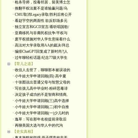
· 枪杀导师，投毒邻居，留美博士怎
· 推翻平权法案不是谁输赢问题/乌
· CMU取消Legacy录取/胜利后将公开
· 看赵宇空的两面性 欲反职场多元
· 独立宣言和GCD宣言/看听唱国歌/
· 亚裔移民与非裔民权抗争/平权与
· 废平权措施对华人学生意味着什么
· 高法对大学录取用AA的裁决/拜总
· 编排ChatGPT回复成了新时尚?|人
· 过年聊轻松话题:纪念77级大学生
【育儿之道】
· 收信人去世了，聊聊那本被误读的
· 小牛娃大学申请回顾(四) 高中夏
· 十张图说出普通父母与智慧父母的
· 写在孩儿高中毕业时-粉碎恶毒诽
· 决定孩子成功的不是智商和情商,
· 小牛娃大学申请回顾(三)高中选择
· 小牛娃大学申请回顾(二)初中自推
· 小牛娃大学申请回顾(一)少儿时的
· 逸草：写在那年名校提前录取后
· 再聊美国大选与华人中的代沟
【史实真相】
· 奥本海默的疑惑:原子彈真的非丟