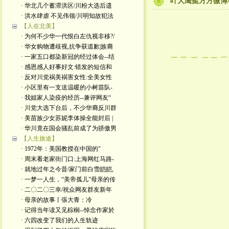
叶大鹰挺方方微博
· 华北几个蓄滞洪区/川粉大选后遗
· 洪水肆虐 不见伟领/川明知故犯法
【人在北美】
· 为何不少华一代恨白左仇视非移?/
· 华女购物遭歧视,抗争获道歉|族裔
· 一家五口都染新冠的经过体会--结
· 感恩感人好事好文:错发的短信和
· 反对川党祸美祸害女性:全美女性
· 小区里有一支送温暖的小树苗队-
· 我姐家人染疫的经历--兼评网友“
· 川党大选下台后，不少华裔反川群
· 美苗族少女苏妮李体操全能封后 |
· 华川竟在国会骚乱前成了为骄傲男
【人生旅途】
· 1972年：美国教授在中国的"
· 周末看老家街门口:上海网红马路-
· 就地过年之今昔/家门前白雪皑皑,
· 一梦一人生，“美帝孤儿”母亲的传
· 二〇二〇三幸/祝众网友群友新年
· 母亲的故事丨張大青：​冷
· 记得当年读又见棕榈--悼念作家於
· 六四改变了我们的人生轨迹