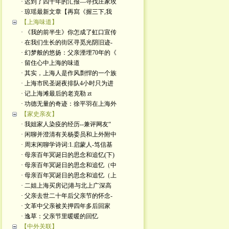
· 迟到了四十年的汇报—寻找庄家玫
· 琼瑶最新文章【再寫《握三下,我
【上海味道】
· 《我的前半生》你怎成了虹口宣传
· 在我们生长的街区寻觅光阴旧迹-
· 幻梦般的悠扬：父亲湮埋70年的《
· 留住心中上海的味道
· 其实，上海人是作风剽悍的一个族
· 上海市民圣诞夜排队4小时只为进
· 记上海滩最后的老克勒 zt
· 功德无量的奇迹：徐平羽在上海外
【家史亲友】
· 我姐家人染疫的经历--兼评网友“
· 闲聊并澄清有关杨委员和上外附中
· 周末闲聊学诗词:1.启蒙人-笃信基
· 母亲百年冥诞日的思念和追忆(下)
· 母亲百年冥诞日的思念和追忆（中
· 母亲百年冥诞日的思念和追忆（上
· 二姐上海买房记|港与北上广深高
· 父亲去世二十年后父亲节的怀念-
· 文革中父亲被关押四年多后回家
· 逸草：父亲节里暖暖的回忆
【中外关联】