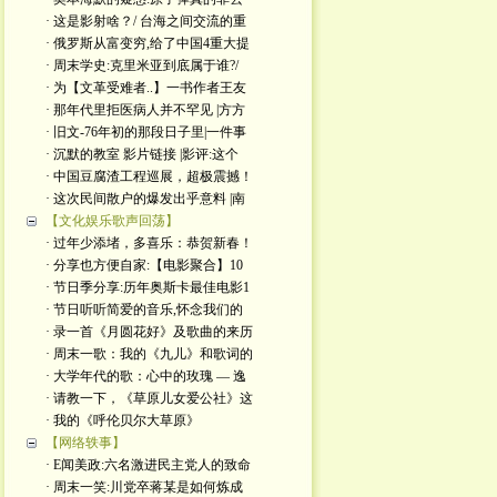
· 这是影射啥？/ 台海之间交流的重
· 俄罗斯从富变穷,给了中国4重大提
· 周末学史:克里米亚到底属于谁?/
· 为【文革受难者..】一书作者王友
· 那年代里拒医病人并不罕见 |方方
· 旧文-76年初的那段日子里|一件事
· 沉默的教室 影片链接 |影评:这个
· 中国豆腐渣工程巡展，超极震撼！
· 这次民间散户的爆发出乎意料 |南
【文化娱乐歌声回荡】
· 过年少添堵，多喜乐：恭贺新春！
· 分享也方便自家:【电影聚合】10
· 节日季分享:历年奥斯卡最佳电影1
· 节日听听简爱的音乐,怀念我们的
· 录一首《月圆花好》及歌曲的来历
· 周末一歌：我的《九儿》和歌词的
· 大学年代的歌：心中的玫瑰 — 逸
· 请教一下，《草原儿女爱公社》这
· 我的《呼伦贝尔大草原》
【网络轶事】
· E闻美政:六名激进民主党人的致命
· 周末一笑:川党卒蒋某是如何炼成