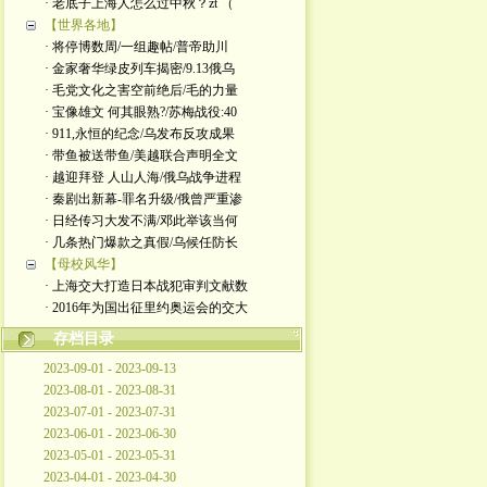
· 老底子上海人怎么过中秋？zt （
【世界各地】
· 将停博数周/一组趣帖/普帝助川
· 金家奢华绿皮列车揭密/9.13俄乌
· 毛党文化之害空前绝后/毛的力量
· 宝像雄文 何其眼熟?/苏梅战役:40
· 911,永恒的纪念/乌发布反攻成果
· 带鱼被送带鱼/美越联合声明全文
· 越迎拜登 人山人海/俄乌战争进程
· 秦剧出新幕-罪名升级/俄曾严重渗
· 日经传习大发不满/邓此举该当何
· 几条热门爆款之真假/乌候任防长
【母校风华】
· 上海交大打造日本战犯审判文献数
· 2016年为国出征里约奥运会的交大
存档目录
2023-09-01 - 2023-09-13
2023-08-01 - 2023-08-31
2023-07-01 - 2023-07-31
2023-06-01 - 2023-06-30
2023-05-01 - 2023-05-31
2023-04-01 - 2023-04-30