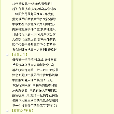
· 将停博数周/一组趣帖/普帝助川
· 越迎拜登 人山人海/俄乌战争进程
· 一组图文尽显赵国怪象 / 华为的
· 批为俄军唱赞歌女的多文被违规/
· 中歌女在乌废墟为俄军唱喀秋莎
· 内蒙铀泄露事件严重/麒麟性能只
· 日经传习大发不满/邓此举该当何
· 几条热门爆款之真假/乌候任防长
· 80年代美中蜜月旅行/华为芯片奇
· 看台陆哪方把民当人看?/日侵略过
【海外人生】
· 母亲节一笑再笑/俄乌战:德俄彻底
· 反鹅侵乌促使大多华川转变 / 乌
· 群友收集打完第二针COVID19疫苗
· 悼念新冠疫中陨落的十位世界级学
· 中国的坏老人移民美国了,但是下
· 专业行家揭露IUL骗局的根本问题
· 从两案例看IUL及卖保人常用的欺
· 解读骗局IUL-难得一见的专业保险
· 揭露华人圈里横行的老鼠会新骗局
· 第一个没有母亲的母亲节(好友文)
【教育经济科技】