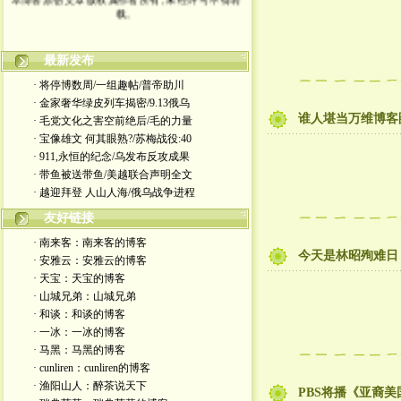
载。
最新发布
· 将停博数周/一组趣帖/普帝助川
· 金家奢华绿皮列车揭密/9.13俄乌
谁人堪当万维博客
· 毛党文化之害空前绝后/毛的力量
· 宝像雄文 何其眼熟?/苏梅战役:40
· 911,永恒的纪念/乌发布反攻成果
· 带鱼被送带鱼/美越联合声明全文
· 越迎拜登 人山人海/俄乌战争进程
友好链接
· 南来客：南来客的博客
今天是林昭殉难日
· 安雅云：安雅云的博客
· 天宝：天宝的博客
· 山城兄弟：山城兄弟
· 和谈：和谈的博客
· 一冰：一冰的博客
· 马黑：马黑的博客
· cunliren：cunliren的博客
· 渔阳山人：醉茶说天下
PBS将播《亚裔美