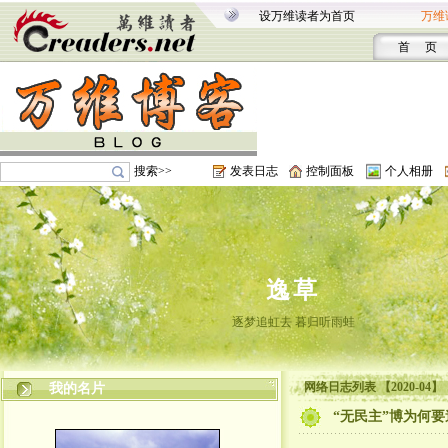
设万维读者为首页
万维
首 页
搜索>>
发表日志
控制面板
个人相册
逸草
逐梦追虹去 暮归听雨蛙
网络日志列表 【2020-04】
我的名片
“无民主”博为何