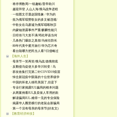
· 将停博数周/一组趣帖/普帝助川
· 越迎拜登 人山人海/俄乌战争进程
· 一组图文尽显赵国怪象 / 华为的
· 批为俄军唱赞歌女的多文被违规/
· 中歌女在乌废墟为俄军唱喀秋莎
· 内蒙铀泄露事件严重/麒麟性能只
· 日经传习大发不满/邓此举该当何
· 几条热门爆款之真假/乌候任防长
· 80年代美中蜜月旅行/华为芯片奇
· 看台陆哪方把民当人看?/日侵略过
【海外人生】
· 母亲节一笑再笑/俄乌战:德俄彻底
· 反鹅侵乌促使大多华川转变 / 乌
· 群友收集打完第二针COVID19疫苗
· 悼念新冠疫中陨落的十位世界级学
· 中国的坏老人移民美国了,但是下
· 专业行家揭露IUL骗局的根本问题
· 从两案例看IUL及卖保人常用的欺
· 解读骗局IUL-难得一见的专业保险
· 揭露华人圈里横行的老鼠会新骗局
· 第一个没有母亲的母亲节(好友文)
【教育经济科技】