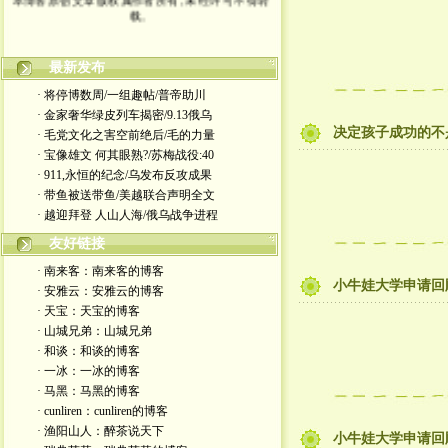
载。
最新发布
· 将停博数周/一组趣帖/普帝助川
· 金家奢华绿皮列车揭密/9.13俄乌
决定孩子成功的不是智
· 毛党文化之害空前绝后/毛的力量
· 宝像雄文 何其眼熟?/苏梅战役:40
· 911,永恒的纪念/乌发布反攻成果
· 带鱼被送带鱼/美越联合声明全文
· 越迎拜登 人山人海/俄乌战争进程
友好链接
· 南来客：南来客的博客
小牛娃大学申请回
· 安雅云：安雅云的博客
· 天宝：天宝的博客
· 山城兄弟：山城兄弟
· 和谈：和谈的博客
· 一冰：一冰的博客
· 马黑：马黑的博客
· cunliren：cunliren的博客
· 渔阳山人：醉茶说天下
小牛娃大学申请回