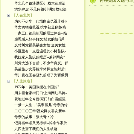
再聊美国大选与华
· 华北几个蓄滞洪区/川粉大选后遗
· 洪水肆虐 不见伟领/川明知故犯法
【人在北美】
· 为何不少华一代恨白左仇视非移?/
· 华女购物遭歧视,抗争获道歉|族裔
· 一家五口都染新冠的经过体会--结
· 感恩感人好事好文:错发的短信和
· 反对川党祸美祸害女性:全美女性
· 小区里有一支送温暖的小树苗队-
· 我姐家人染疫的经历--兼评网友“
· 川党大选下台后，不少华裔反川群
· 美苗族少女苏妮李体操全能封后 |
· 华川竟在国会骚乱前成了为骄傲男
【人生旅途】
· 1972年：美国教授在中国的"
· 周末看老家街门口:上海网红马路-
· 就地过年之今昔/家门前白雪皑皑,
· 一梦一人生，“美帝孤儿”母亲的传
· 二〇二〇三幸/祝众网友群友新年
· 母亲的故事丨張大青：​冷
· 记得当年读又见棕榈--悼念作家於
· 六四改变了我们的人生轨迹