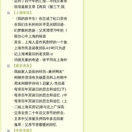
· 迟到了四十年的汇报—寻找庄家玫
· 琼瑶最新文章【再寫《握三下,我
【上海味道】
· 《我的前半生》你怎成了虹口宣传
· 在我们生长的街区寻觅光阴旧迹-
· 幻梦般的悠扬：父亲湮埋70年的《
· 留住心中上海的味道
· 其实，上海人是作风剽悍的一个族
· 上海市民圣诞夜排队4小时只为进
· 记上海滩最后的老克勒 zt
· 功德无量的奇迹：徐平羽在上海外
【家史亲友】
· 我姐家人染疫的经历--兼评网友“
· 闲聊并澄清有关杨委员和上外附中
· 周末闲聊学诗词:1.启蒙人-笃信基
· 母亲百年冥诞日的思念和追忆(下)
· 母亲百年冥诞日的思念和追忆（中
· 母亲百年冥诞日的思念和追忆（上
· 二姐上海买房记|港与北上广深高
· 父亲去世二十年后父亲节的怀念-
· 文革中父亲被关押四年多后回家
· 逸草：父亲节里暖暖的回忆
【中外关联】