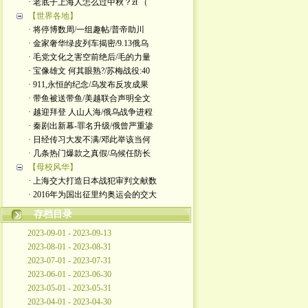
· 老底子上海人怎么过中秋？zt （
【世界各地】
· 将停博数周/一组趣帖/普帝助川
· 金家奢华绿皮列车揭密/9.13俄乌
· 毛党文化之害空前绝后/毛的力量
· 宝像雄文 何其眼熟?/苏梅战役:40
· 911,永恒的纪念/乌发布反攻成果
· 带鱼被送带鱼/美越联合声明全文
· 越迎拜登 人山人海/俄乌战争进程
· 秦剧出新幕-罪名升级/俄曾严重渗
· 日经传习大发不满/邓此举该当何
· 几条热门爆款之真假/乌候任防长
【母校风华】
· 上海交大打造日本战犯审判文献数
· 2016年为国出征里约奥运会的交大
存档目录
2023-09-01 - 2023-09-13
2023-08-01 - 2023-08-31
2023-07-01 - 2023-07-31
2023-06-01 - 2023-06-30
2023-05-01 - 2023-05-31
2023-04-01 - 2023-04-30