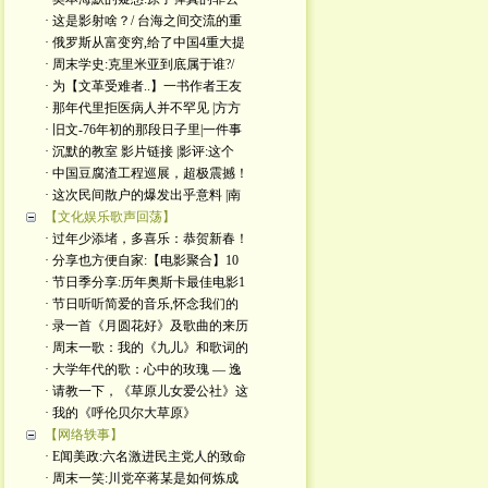
· 这是影射啥？/ 台海之间交流的重
· 俄罗斯从富变穷,给了中国4重大提
· 周末学史:克里米亚到底属于谁?/
· 为【文革受难者..】一书作者王友
· 那年代里拒医病人并不罕见 |方方
· 旧文-76年初的那段日子里|一件事
· 沉默的教室 影片链接 |影评:这个
· 中国豆腐渣工程巡展，超极震撼！
· 这次民间散户的爆发出乎意料 |南
【文化娱乐歌声回荡】
· 过年少添堵，多喜乐：恭贺新春！
· 分享也方便自家:【电影聚合】10
· 节日季分享:历年奥斯卡最佳电影1
· 节日听听简爱的音乐,怀念我们的
· 录一首《月圆花好》及歌曲的来历
· 周末一歌：我的《九儿》和歌词的
· 大学年代的歌：心中的玫瑰 — 逸
· 请教一下，《草原儿女爱公社》这
· 我的《呼伦贝尔大草原》
【网络轶事】
· E闻美政:六名激进民主党人的致命
· 周末一笑:川党卒蒋某是如何炼成