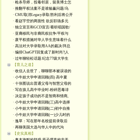
· 枪杀导师，投毒邻居，留美博士怎
· 推翻平权法案不是谁输赢问题/乌
· CMU取消Legacy录取/胜利后将公开
· 看赵宇空的两面性 欲反职场多元
· 独立宣言和GCD宣言/看听唱国歌/
· 亚裔移民与非裔民权抗争/平权与
· 废平权措施对华人学生意味着什么
· 高法对大学录取用AA的裁决/拜总
· 编排ChatGPT回复成了新时尚?|人
· 过年聊轻松话题:纪念77级大学生
【育儿之道】
· 收信人去世了，聊聊那本被误读的
· 小牛娃大学申请回顾(四) 高中夏
· 十张图说出普通父母与智慧父母的
· 写在孩儿高中毕业时-粉碎恶毒诽
· 决定孩子成功的不是智商和情商,
· 小牛娃大学申请回顾(三)高中选择
· 小牛娃大学申请回顾(二)初中自推
· 小牛娃大学申请回顾(一)少儿时的
· 逸草：写在那年名校提前录取后
· 再聊美国大选与华人中的代沟
【史实真相】
· 奥本海默的疑惑:原子彈真的非丟