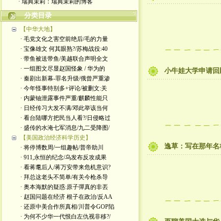
· 瑞典茉莉：瑞典茉莉的博客
分类目录
【中华大地】
· 毛党文化之害空前绝后/毛的力量
· 宝像雄文 何其眼熟?/苏梅战役:40
· 带鱼被送带鱼/美越联合声明全文
· 一组图文尽显赵国怪象 / 华为的
小牛娃大学申请回
· 秦剧出新幕-罪名升级/俄曾严重渗
· 今年怪事特别多+评论/被删文:关
· 内蒙铀泄露事件严重/麒麟性能只
· 日经传习大发不满/邓此举该当何
· 看台陆哪方把民当人看?/日侵略过
· 盛传的水淹七军消息/九二受降图/
【美国政治经济科学历史】
逸草：写在那年名
· 将停博数周/一组趣帖/普帝助川
· 911,永恒的纪念/乌发布反攻成果
· 看蒋耄后人/蒋万安带来危机意识?
· 拜总这老头不简单/有关今枪杀导
· 奥本海默的疑惑:原子彈真的非丟
· 赵国问题在经济 根子在政治/反AA
· 还原中美合作所真相/川普令GOP陷
· 为何不少华一代恨白左仇视非移?/