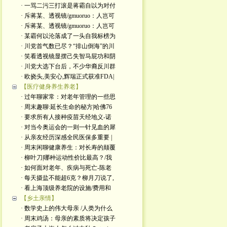
· 一骂二污三打滚是蒋霸自以为对付
· 斥蒋某、透视镜/gmuoruo：人岂可
· 斥蒋某、透视镜/gmuoruo：人岂可
· 某霸何以沦落成了一头自我标榜为
· 川党首气数已尽？“排山倒海”的川
· 笑看透视镜显摆己失智马屁功和阴
· 川党大选下台后，不少华裔反川群
· 欧挠头,美安心,辉瑞正式获准FDA|
【医疗健身养生养老】
· 过年聊家常：对老年管理的一些思
· 周末趣聊:延长生命的秘方|哈佛76
· 要求所有人接种疫苗天经地义-诺
· 对当今奥运会的一则一针见血的犀
· 从亲友经历深感全民医保多重要 |
· 周末闲聊健康养生：对长寿的颠覆
· 柳叶刀|哪种运动性价比最高？/我
· 如何面对老年、疾病与死亡-陈老
· 每天摄盐不能超6克？柳月刀说了,
· 看上海顶级养老院的设施/费用和
【乡土亲情】
· 数学史上的伟大母亲 /人类为什么
· 周末鸡汤：母亲的素质将决定孩子