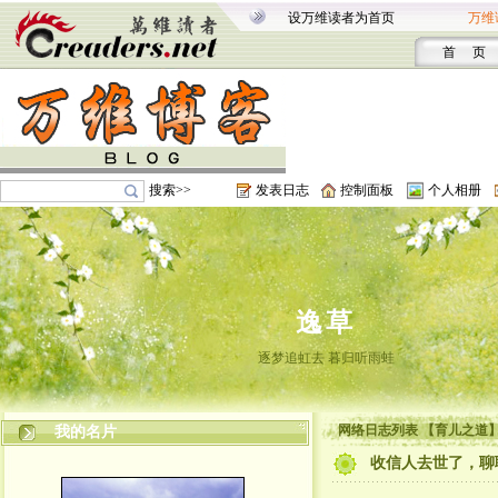
设万维读者为首页
万维
首 页
搜索>>
发表日志
控制面板
个人相册
逸草
逐梦追虹去 暮归听雨蛙
网络日志列表 【育儿之道
我的名片
收信人去世了，聊