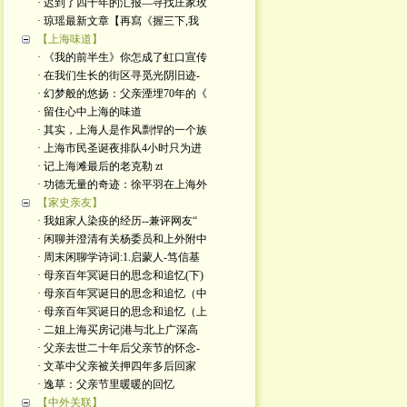
· 迟到了四十年的汇报—寻找庄家玫
· 琼瑶最新文章【再寫《握三下,我
【上海味道】
· 《我的前半生》你怎成了虹口宣传
· 在我们生长的街区寻觅光阴旧迹-
· 幻梦般的悠扬：父亲湮埋70年的《
· 留住心中上海的味道
· 其实，上海人是作风剽悍的一个族
· 上海市民圣诞夜排队4小时只为进
· 记上海滩最后的老克勒 zt
· 功德无量的奇迹：徐平羽在上海外
【家史亲友】
· 我姐家人染疫的经历--兼评网友“
· 闲聊并澄清有关杨委员和上外附中
· 周末闲聊学诗词:1.启蒙人-笃信基
· 母亲百年冥诞日的思念和追忆(下)
· 母亲百年冥诞日的思念和追忆（中
· 母亲百年冥诞日的思念和追忆（上
· 二姐上海买房记|港与北上广深高
· 父亲去世二十年后父亲节的怀念-
· 文革中父亲被关押四年多后回家
· 逸草：父亲节里暖暖的回忆
【中外关联】