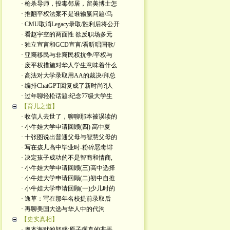
· 枪杀导师，投毒邻居，留美博士怎
· 推翻平权法案不是谁输赢问题/乌
· CMU取消Legacy录取/胜利后将公开
· 看赵宇空的两面性 欲反职场多元
· 独立宣言和GCD宣言/看听唱国歌/
· 亚裔移民与非裔民权抗争/平权与
· 废平权措施对华人学生意味着什么
· 高法对大学录取用AA的裁决/拜总
· 编排ChatGPT回复成了新时尚?|人
· 过年聊轻松话题:纪念77级大学生
【育儿之道】
· 收信人去世了，聊聊那本被误读的
· 小牛娃大学申请回顾(四) 高中夏
· 十张图说出普通父母与智慧父母的
· 写在孩儿高中毕业时-粉碎恶毒诽
· 决定孩子成功的不是智商和情商,
· 小牛娃大学申请回顾(三)高中选择
· 小牛娃大学申请回顾(二)初中自推
· 小牛娃大学申请回顾(一)少儿时的
· 逸草：写在那年名校提前录取后
· 再聊美国大选与华人中的代沟
【史实真相】
· 奥本海默的疑惑:原子彈真的非丟