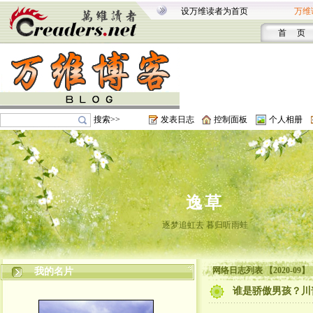
设万维读者为首页
万维
首 页
搜索>>
发表日志
控制面板
个人相册
逸草
逐梦追虹去 暮归听雨蛙
网络日志列表 【2020-09】
我的名片
谁是骄傲男孩？川