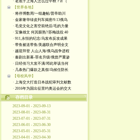
· 老底子上海人怎么过中秋？zt （
【世界各地】
· 将停博数周/一组趣帖/普帝助川
· 金家奢华绿皮列车揭密/9.13俄乌
· 毛党文化之害空前绝后/毛的力量
· 宝像雄文 何其眼熟?/苏梅战役:40
· 911,永恒的纪念/乌发布反攻成果
· 带鱼被送带鱼/美越联合声明全文
· 越迎拜登 人山人海/俄乌战争进程
· 秦剧出新幕-罪名升级/俄曾严重渗
· 日经传习大发不满/邓此举该当何
· 几条热门爆款之真假/乌候任防长
【母校风华】
· 上海交大打造日本战犯审判文献数
· 2016年为国出征里约奥运会的交大
存档目录
2023-09-01 - 2023-09-13
2023-08-01 - 2023-08-31
2023-07-01 - 2023-07-31
2023-06-01 - 2023-06-30
2023-05-01 - 2023-05-31
2023-04-01 - 2023-04-30