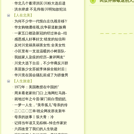
民众怀崇敬送别大
· 华北几个蓄滞洪区/川粉大选后遗
· 洪水肆虐 不见伟领/川明知故犯法
【人在北美】
· 为何不少华一代恨白左仇视非移?/
· 华女购物遭歧视,抗争获道歉|族裔
· 一家五口都染新冠的经过体会--结
· 感恩感人好事好文:错发的短信和
· 反对川党祸美祸害女性:全美女性
· 小区里有一支送温暖的小树苗队-
· 我姐家人染疫的经历--兼评网友“
· 川党大选下台后，不少华裔反川群
· 美苗族少女苏妮李体操全能封后 |
· 华川竟在国会骚乱前成了为骄傲男
【人生旅途】
· 1972年：美国教授在中国的"
· 周末看老家街门口:上海网红马路-
· 就地过年之今昔/家门前白雪皑皑,
· 一梦一人生，“美帝孤儿”母亲的传
· 二〇二〇三幸/祝众网友群友新年
· 母亲的故事丨張大青：​冷
· 记得当年读又见棕榈--悼念作家於
· 六四改变了我们的人生轨迹