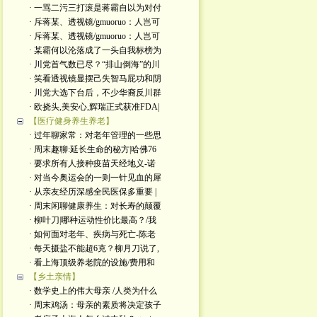
· 一骂二污三打滚是蒋霸自以为对付
· 斥蒋某、透视镜/gmuoruo：人岂可
· 斥蒋某、透视镜/gmuoruo：人岂可
· 某霸何以沦落成了一头自我标榜为
· 川党首气数已尽？“排山倒海”的川
· 笑看透视镜显摆己失智马屁功和阴
· 川党大选下台后，不少华裔反川群
· 欧挠头,美安心,辉瑞正式获准FDA|
【医疗健身养生养老】
· 过年聊家常：对老年管理的一些思
· 周末趣聊:延长生命的秘方|哈佛76
· 要求所有人接种疫苗天经地义-诺
· 对当今奥运会的一则一针见血的犀
· 从亲友经历深感全民医保多重要 |
· 周末闲聊健康养生：对长寿的颠覆
· 柳叶刀|哪种运动性价比最高？/我
· 如何面对老年、疾病与死亡-陈老
· 每天摄盐不能超6克？柳月刀说了,
· 看上海顶级养老院的设施/费用和
【乡土亲情】
· 数学史上的伟大母亲 /人类为什么
· 周末鸡汤：母亲的素质将决定孩子