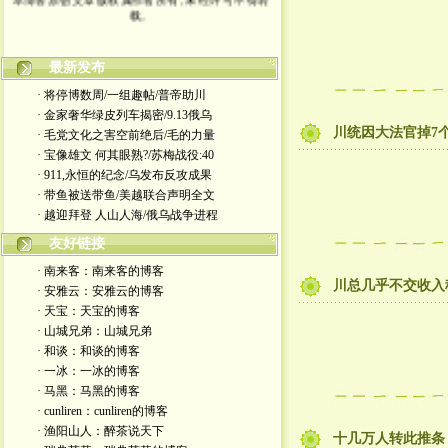
载。
最新发布
· 将停博数周/一组趣帖/普帝助川
· 金家奢华绿皮列车揭密/9.13俄乌
川统因大法官掉7
· 毛党文化之害空前绝后/毛的力量
· 宝像雄文 何其眼熟?/苏梅战役:40
· 911,永恒的纪念/乌发布反攻成果
· 带鱼被送带鱼/美越联合声明全文
· 越迎拜登 人山人海/俄乌战争进程
友好链接
· 南来客：南来客的博客
川总几乎不交收入
· 安雅云：安雅云的博客
· 天宝：天宝的博客
· 山城兄弟：山城兄弟
· 和谈：和谈的博客
· 一冰：一冰的博客
· 马黑：马黑的博客
· cunliren：cunliren的博客
· 渔阳山人：醉茶说天下
十几万人转此推条 