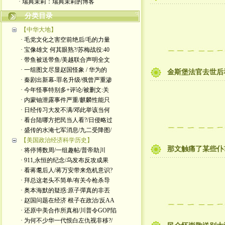
· 瑞典茉莉：瑞典茉莉的博客
分类目录
【中华大地】
· 毛党文化之害空前绝后/毛的力量
· 宝像雄文 何其眼熟?/苏梅战役:40
· 带鱼被送带鱼/美越联合声明全文
· 一组图文尽显赵国怪象 / 华为的
金斯堡法官去世后
· 秦剧出新幕-罪名升级/俄曾严重渗
· 今年怪事特别多+评论/被删文:关
· 内蒙铀泄露事件严重/麒麟性能只
· 日经传习大发不满/邓此举该当何
· 看台陆哪方把民当人看?/日侵略过
· 盛传的水淹七军消息/九二受降图/
【美国政治经济科学历史】
那文触痛了某些仆
· 将停博数周/一组趣帖/普帝助川
· 911,永恒的纪念/乌发布反攻成果
· 看蒋耄后人/蒋万安带来危机意识?
· 拜总这老头不简单/有关今枪杀导
· 奥本海默的疑惑:原子彈真的非丟
· 赵国问题在经济 根子在政治/反AA
· 还原中美合作所真相/川普令GOP陷
· 为何不少华一代恨白左仇视非移?/