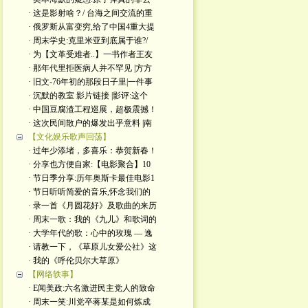
· 这是影射啥？/ 台海之间交流的重
· 俄罗斯从富变穷,给了中国4重大提
· 周末学史:克里米亚到底属于谁?/
· 为【文革受难者..】一书作者王友
· 那年代里拒医病人并不罕见 |方方
· 旧文-76年初的那段日子里|一件事
· 沉默的教室 影片链接 |影评:这个
· 中国豆腐渣工程巡展，超极震撼！
· 这次民间散户的爆发出乎意料 |南
【文化娱乐歌声回荡】
· 过年少添堵，多喜乐：恭贺新春！
· 分享也方便自家:【电影聚合】10
· 节日季分享:历年奥斯卡最佳电影1
· 节日听听简爱的音乐,怀念我们的
· 录一首《月圆花好》及歌曲的来历
· 周末一歌：我的《九儿》和歌词的
· 大学年代的歌：心中的玫瑰 — 逸
· 请教一下，《草原儿女爱公社》这
· 我的《呼伦贝尔大草原》
【网络轶事】
· E闻美政:六名激进民主党人的致命
· 周末一笑:川党卒蒋某是如何炼成