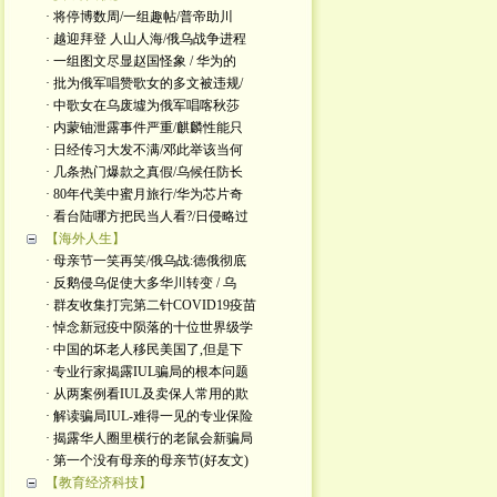
· 将停博数周/一组趣帖/普帝助川
· 越迎拜登 人山人海/俄乌战争进程
· 一组图文尽显赵国怪象 / 华为的
· 批为俄军唱赞歌女的多文被违规/
· 中歌女在乌废墟为俄军唱喀秋莎
· 内蒙铀泄露事件严重/麒麟性能只
· 日经传习大发不满/邓此举该当何
· 几条热门爆款之真假/乌候任防长
· 80年代美中蜜月旅行/华为芯片奇
· 看台陆哪方把民当人看?/日侵略过
【海外人生】
· 母亲节一笑再笑/俄乌战:德俄彻底
· 反鹅侵乌促使大多华川转变 / 乌
· 群友收集打完第二针COVID19疫苗
· 悼念新冠疫中陨落的十位世界级学
· 中国的坏老人移民美国了,但是下
· 专业行家揭露IUL骗局的根本问题
· 从两案例看IUL及卖保人常用的欺
· 解读骗局IUL-难得一见的专业保险
· 揭露华人圈里横行的老鼠会新骗局
· 第一个没有母亲的母亲节(好友文)
【教育经济科技】