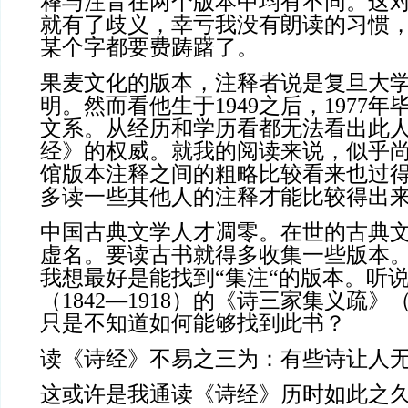
释与注音在两个版本中均有不同。这
就有了歧义，幸亏我没有朗读的习惯
某个字都要费踌躇了。
果麦文化的版本，注释者说是复旦大
明。然而看他生于1949之后，1977
文系。从经历和学历看都无法看出此
经》的权威。就我的阅读来说，似乎
馆版本注释之间的粗略比较看来也过
多读一些其他人的注释才能比较得出
中国古典文学人才凋零。在世的古典
虚名。要读古书就得多收集一些版本
我想最好是能找到“集注“的版本。听
（1842—1918）的《诗三家集义疏》（
只是不知道如何能够找到此书？
读《诗经》不易之三为：有些诗让人
这或许是我通读《诗经》历时如此之