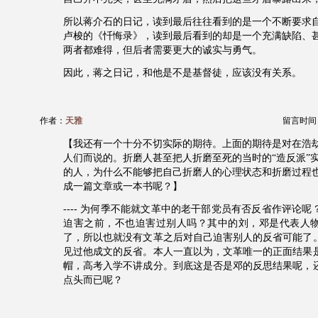
所以蒋介石的日记，读到最后往往看到的是一个不断要求
卢梭的《忏悔录》，读到最后看到的却是一个充满缺陷、
两者都难得，但后者需要更大的诚实与勇气。
因此，蒋之日记，和他是不是基督徒，应该没有关系。
作者：
天雅
留言时间：20
【我还有一个十分不切实际的期待。上面的期待是对在浩
人们而说的。折磨人甚至把人折磨至死的当时的“造反派”
的人，为什么不能够把自己折磨人的心理状态和折磨过程
成一篇文章或一本书呢？】
---- 为何季不能就文革中的老干部党员有否反省作评论
迫害之前，不也迫害过别人吗？其中的刘，邓是代表人
了，所以也就没有文革之后对自己迫害别人的反省可能了
见过他成文的反省。本人一直以为，文革唯一的正面结果
帽，高考入学不讲成分。到底这是否是邓的反思结果呢，
点头而已呢？