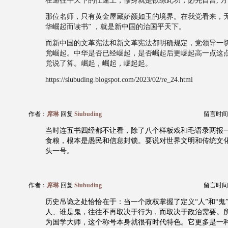
在通往平天下的仕途上，修身就是欲练此功，必先自宫, 
那位名师，只有黄金屋藏娇颜如玉的境界。在我党看来，无
华崛起而读书” ，就是新中国的治国平天下。
而新中国的文革宪法和新文革宪法都明确规定，党领导一
党崛起。中华是否已经崛起，是否崛起后更崛起高一点这
党说了算。崛起，崛起，崛起起。
https://siubuding.blogspot.com/2023/02/re_24.html
作者：
席琳
回复
Siubuding
留言时间：20
当时连五书四经都不让看，除了八个样板戏和毛语录两报
食粮，根本是愚民和信息封锁。要说对世界文明和传统文
头一号。
作者：
席琳
回复
Siubuding
留言时间：20
历史吊诡之处恰恰在于：当一个政权掌握了定义“人”和“鬼
人、谁是鬼，往往不再取决于行为，而取决于政治需要。
为国学大师，这个称号本身就很有时代特色。它更多是一