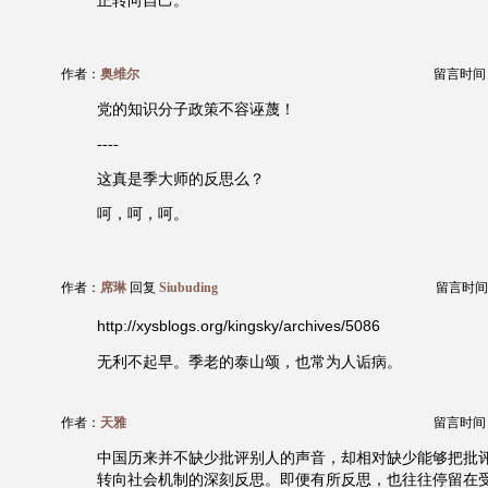
正转向自己。
作者：
奥维尔
留言时间：20
党的知识分子政策不容诬蔑！
----
这真是季大师的反思么？
呵，呵，呵。
作者：
席琳
回复
Siubuding
留言时间：20
http://xysblogs.org/kingsky/archives/5086
无利不起早。季老的泰山颂，也常为人诟病。
作者：
天雅
留言时间：20
中国历来并不缺少批评别人的声音，却相对缺少能够把批
转向社会机制的深刻反思。即便有所反思，也往往停留在