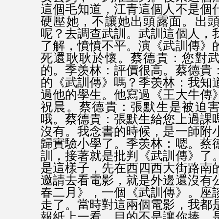
這個毛知道，江青這個人不是個
硬壓她，不讓她出頭露面。出
呢？去調查武訓。武訓這個人，
了解，憤憤不平。演《武訓傳》
死還耿耿於懷。蔡德貴：您對
的。季羡林：評價很高。蔡德貴
的《武訓傳》嗎？季羡林：我知
過他的學生。他寫過《王大牛傳
祝晨。蔡德貴：張默生是被迫
哦。蔡德貴：張默生給您上過課
沒有。我念書的時候，是一師附
歸實驗小學了。季羡林：嗯。蔡
訓，接著就是批判《武訓傳》了
是這樣子，先在西四西大街路南
邀請去看電影，就是外邊還沒有
春二月》，一個《武訓傳》。座
走了。當時對這兩個電影，我都
報紙上一看，目的不是讓你捧，