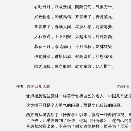
吞吐日月，呼吸云烟。阴阳变幻，气象万千。
兴云化雨，泽被禹甸。齐青未了，养育黎元。
鲁青未了，春满人间。星换斗移，河清海晏。
人和政通，上下相安。风起水涌，处处新颜。
暮春三月，杂花满山。十月深秋，层林红染。
伊甸桃源，谁堪比肩。登高望岳，壮思绵绵。
国之魂魄，民之肝胆。屹立东方，亿万斯年。
作者：
席琳
回复
天雅
留言时间：20
像卢梭及富兰克林一样善于刨析自己的名人，中国几乎还
这大概不只是个人勇气的问题，而是文化传统的问题。
西方自从奥古斯丁《忏悔录》以来，就有一种向内审视、
了卢梭，几乎发展到了极致。他写《忏悔录》，连自己的
荒唐都敢写出来，不是为了树立道德榜样，而是为了展示