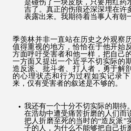
是碰伤了一块皮肤，只要用红药
吉了。真正的伤痕还深深埋在许
表露出来。我期待着当事人有朝
季羡林并非一直站在历史之外观察
值得重视的地方，恰恰在于他开始
方面呼吁受害者和他一样，把自己
一方面又提出一个近乎不切实际的
造反派、批斗者、打人者，勇于解
的心理状态和行为过程如实记录下
来，仅有受害者的叙述是不够的。
我还有一个十分不切实际的期待
在浩劫中遭受痛苦折磨的人们而
把人折磨至死的当时的“造反派”
子的人，为什么不能够把自己折