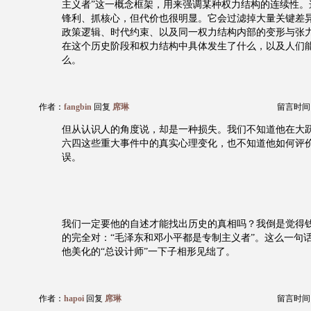
主义者”这一概念框架，用来强调某种权力结构的连续性。
锋利、抓核心，但代价也很明显。它会过滤掉大量关键差
政策逻辑、时代约束、以及同一权力结构内部的变形与张
在这个历史阶段和权力结构中具体发生了什么，以及人们
么。
作者：
fangbin
回复
席琳
留言时间：20
但从认识人的角度说，却是一种损失。我们不知道他在大
六四这些重大事件中的真实心理变化，也不知道他如何评
误。
我们一定要他的自述才能找出历史的真相吗？我倒是觉得
的完全对：“毛泽东和邓小平都是专制主义者”。这么一句
他美化的“总设计师”一下子相形见绌了。
作者：
hapoi
回复
席琳
留言时间：20