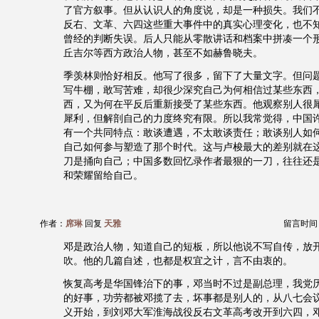
了官方叙事。但从认识人的角度说，却是一种损失。我们
反右、文革、六四这些重大事件中的真实心理变化，也不
曾经的判断失误。后人只能从零散讲话和档案中拼凑一个
丘吉尔等西方政治人物，甚至不如赫鲁晓夫。
季羡林则恰好相反。他写了很多，留下了大量文字。但问
写牛棚，敢写苦难，却很少深究自己为何相信过某些东西
西，又为何在平反后重新接受了某些东西。他观察别人很
犀利，但解剖自己的力度终究有限。所以我常觉得，中国
有一个共同特点：敢谈遭遇，不太敢谈责任；敢谈别人如
自己如何参与塑造了那个时代。这与卢梭最大的差别就在
刀是捅向自己；中国多数回忆录作者最狠的一刀，往往还
和荣耀留给自己。
作者：
席琳
回复
天雅
留言时间：20
邓是政治人物，知道自己的短板，所以他说不写自传，放
吹。他的几篇自述，也都是权宜之计，言不由衷的。
恢复高考是华国锋治下的事，邓当时不过是副总理，我党
的好事，功劳都被邓揽了去，坏事都是别人的，从八七会
义开始，到刘邓大军淮海战役反右文革高考改开到六四，