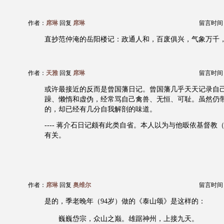
作者：
席琳
回复
席琳
留言时间：20
直抄范仲淹的岳阳楼记：政通人和，百废俱兴，气象万千
作者：
天雅
回复
席琳
留言时间：20
或许最接近的反而是曾国藩日记。曾国藩几乎天天记录自
躁、懒惰和虚伪，经常骂自己禽兽、无恒、可耻。虽然仍
的，却已经有几分自我解剖的味道。
---- 蒋介石日记颇有此类自省。本人以为与他昄依基督教
有关。
作者：
席琳
回复
奥维尔
留言时间：20
是的，季老晚年（94岁）做的《泰山颂》是这样的：
巍巍岱宗，众山之巅。雄踞神州，上接九天。