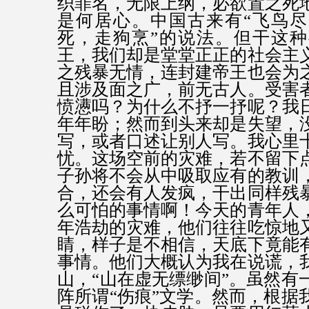
织罪名，无限上纲，必欲置之死
是何居心。中国古来有“飞鸟
死，走狗烹”的说法。但干这
王，我们却是堂堂正正的社会主
之残暴无情，连封建帝王也会为
且涉及面之广，前无古人。受害
愤懑吗？为什么不抒一抒呢？我
年年盼；然而到头来却是失望，
写，或者口述让别人写。我心里
忧。这场空前的灾难，若不留下
子孙将不会从中吸取应有的教训
合，还会有人发疯，干出同样残
么可怕的事情啊！今天的青年人
年浩劫的灾难，他们往往吃惊地
睛，样子是不相信，天底下竟能
事情。他们大概认为我在说谎，
山，“山在虚无缥缈间”。虽然有
阵所谓“伤痕”文学。然而，根据