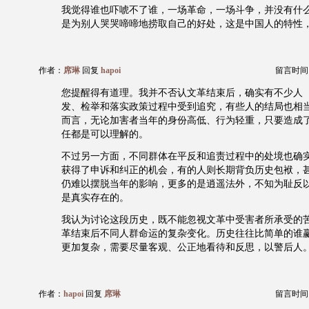
我觉得谁也吓唬不了谁，一场革命，一场斗争，并没有什
是为别人哭哭啼啼地捞取自己的好处，这是中国人的特性
作者：
席琳
回复
hapoi
留言时间：20
您提醒得有道理。我并不否认文革结束后，确实有不少人
发、检举和落实政策过程中受到追究，有些人的结局也相
而言，无论加害者当年的身份高低、行为轻重，只要造成
任都是可以理解的。
不过另一方面，不同群体在平反和追责过程中的处境也确
获得了申诉和纠正的机会，有的人则长期背负历史包袱，
仍难以摆脱当年的影响，更多的是逍遥法外，不知为耻反
是真实存在的。
我认为讨论这段历史，既不能忽视文革中受害者所承受的
革结束后不同人群命运的复杂变化。历史往往比简单的谁
更加复杂，需要尽量客观、公正地看待和反思，以警后人
作者：
hapoi
回复
席琳
留言时间：20