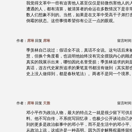
我觉得文革中一些有迫害他人甚至仅仅是轻微伤害他人的
遭遇的人，都有清算，被清算者的命运在多数情况下是非
数人们想象不到的。当然，如果是在文革中受高干子弟打
倒霉的状态。这些事情希望你有公正一点的眼观。
作者：
席琳
回复
席琳
留言时间：20
季羡林自己说过：假话全不说，真话不全说。这句话后来
慧，但换个角度看，也说明他始终没有完全摆脱内心的顾
真实的我展示出来，哪怕因此名誉受损；季羡林追求的则
真话，连古代史家所追求的秉笔直书都没有做到（其实那
史上没人做得到，都是春秋笔法）。两者不是同一个境界
作者：
席琳
回复
天雅
留言时间：20
邓小平作为政治人物，最大的特点之一就是很少留下可供
料。他不写自传，不系统写回忆录，也极少公开谈论自己
到的更多是政治叙事中的邓小平，而不是生活中的邓小平
从政治上说，这或许是一种高明。因为历史解释权最终留