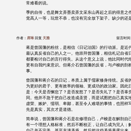
常难看的说。
季的自传，也是舞文弄墨卖弄文采东山再起之后的得意之
觉高人一等，玩世不恭，也没有完全放下架子。缺少的还
作者：
席琳
回复
天雅
留言时间：20
蒋是曾国藩的粉丝，是相信《日记治国》的行动派。是近
最认真反省自己的人之一。他崇拜曾国藩，相信札记自省
都要检讨自己的言行得失。从这个意义上说，他比同时代
更有自我约束意识。但蒋介石曾国藩的反省，与卢梭的剖
事。
曾国藩和蒋介石的日记，本质上属于儒家修身传统。反省
为更好的君子、更有效率的领袖、更成功的政治家。因此
是：今天是否懈怠了？是否发怒了？是否失礼了？是否辜
同。他并不急于把自己改造成圣贤，而是试图把自己真实
虚荣、嫉妒、懦弱、卑鄙，甚至令人难堪的事情，也照样
先是真实，其次才是道德。
简单说，曾国藩和蒋介石是在修理自己，卢梭是在解剖自
有一个理想人格标准，然后不断校正，让自己成为完人；
自己并不完美，甚至充满矛盾，然后把这些矛盾暴露出来