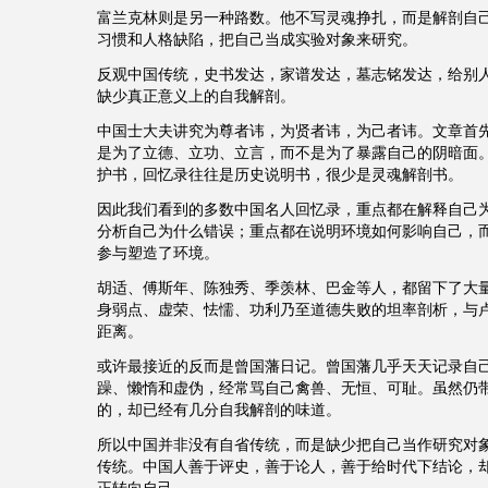
富兰克林则是另一种路数。他不写灵魂挣扎，而是解剖自
习惯和人格缺陷，把自己当成实验对象来研究。
反观中国传统，史书发达，家谱发达，墓志铭发达，给别
缺少真正意义上的自我解剖。
中国士大夫讲究为尊者讳，为贤者讳，为己者讳。文章首
是为了立德、立功、立言，而不是为了暴露自己的阴暗面
护书，回忆录往往是历史说明书，很少是灵魂解剖书。
因此我们看到的多数中国名人回忆录，重点都在解释自己
分析自己为什么错误；重点都在说明环境如何影响自己，
参与塑造了环境。
胡适、傅斯年、陈独秀、季羡林、巴金等人，都留下了大
身弱点、虚荣、怯懦、功利乃至道德失败的坦率剖析，与
距离。
或许最接近的反而是曾国藩日记。曾国藩几乎天天记录自
躁、懒惰和虚伪，经常骂自己禽兽、无恒、可耻。虽然仍
的，却已经有几分自我解剖的味道。
所以中国并非没有自省传统，而是缺少把自己当作研究对
传统。中国人善于评史，善于论人，善于给时代下结论，