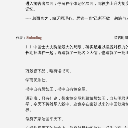
进入施害者层面；停留在个体记忆层面，而较少上升为制
记忆。
---- 总而言之，缺乏同理心。尽管一直“己所不欲，勿施与
作者：
Siubuding
留言时间：20
》》中国士大夫阶层最大的局限，确实是难以摆脱对权力
长期捆绑在一起，既造就了一批名臣大儒，也造就了一批
万般皆下品，唯有读书高。
学而优则仕。
书中自有颜如玉，书中自有黄金屋。
讲到底，只有仕途，带来黄金屋和藏娇颜如玉，自从明君
举，令天下英雄尽入榖中。这也令在秦朝以来的中国奴隶
界。
修身齐家治国平天下。