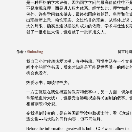
是一种严格的学术评价。因为国学学问的最高价值往往不
不是发现真理，而是进入权力体系。经学如此，理学如此
例外。许多学问做来做去，最终都围绕着朝廷、皇帝和仕
出现揣摩上意、粉饰现实、文过饰非的现象。从整体上说
大的局限，确实是难以摆脱对权力的依附。学术与仕途长
就了一批名臣大儒，也造就了一批御用文人。
作者：
Siubuding
留言时间：20
我自己小时候超热爱读书，各种书籍。可惜生活在一个文
间小小的新华书店，后来才知道是可能是世界唯一的闭架
机会也没有。
热爱读书，却读得书少。
一方面沉浸在我党得宣传教育和叙事中，另一方面，偶尔
常禁绝鱼骨天线），也接受香港电视剧得民国剧的叙事。
相当割裂和分裂。
令我深刻转变的，是在英国留学读电脑硕士时，看《边城》
迅文集---与大陆的同样内容，但不同注释。
Before the information greatwall is built, CCP won't allow th