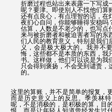
折磨过程也站出来表露一下写成
呢？要津。即使别人不找他们算
还有点良心，有点理智的话，在
夜扪心自问，你能够睡得安稳吗
估算，人数是不老少的，也写点
来与被折磨者和被迫害者写的东
们人民的教育意义，特别是我们
义，会是极大极大的。我并不
悔，这些都不是本质的东西，我
书。这样做，他们可以说是为我
只会得到褒扬，不会受到谴责，
的。
这里的算账，并不是简单的报复，
而是历史意义上的反思。季羡林特
呢，不是消极的，是积极的算，目
恨，而是让年轻人知道曾经发生过