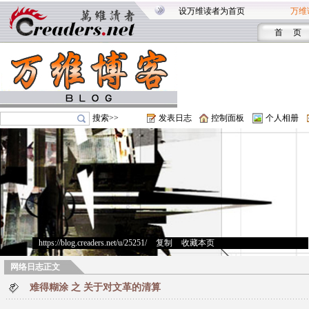
设万维读者为首页
万维
首 页
搜索>>
发表日志
控制面板
个人相册
https://blog.creaders.net/u/25251/
>
复制
>
收藏本页
网络日志正文
难得糊涂 之 关于对文革的清算