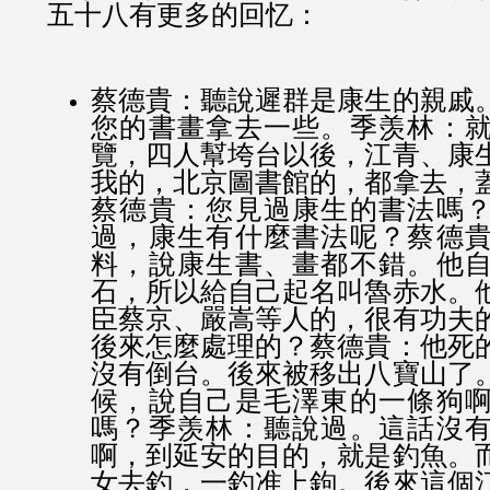
五十八有更多的回忆：
蔡德貴：聽說遲群是康生的親戚
您的書畫拿去一些。季羡林：
覽，四人幫垮台以後，江青、康
我的，北京圖書館的，都拿去，
蔡德貴：您見過康生的書法嗎
過，康生有什麼書法呢？蔡德
料，說康生書、畫都不錯。他
石，所以給自己起名叫魯赤水。
臣蔡京、嚴嵩等人的，很有功夫
後來怎麼處理的？蔡德貴：他死
沒有倒台。後來被移出八寶山了
候，說自己是毛澤東的一條狗
嗎？季羡林：聽說過。這話沒
啊，到延安的目的，就是釣魚。
女去釣，一釣准上鉤。後來這個