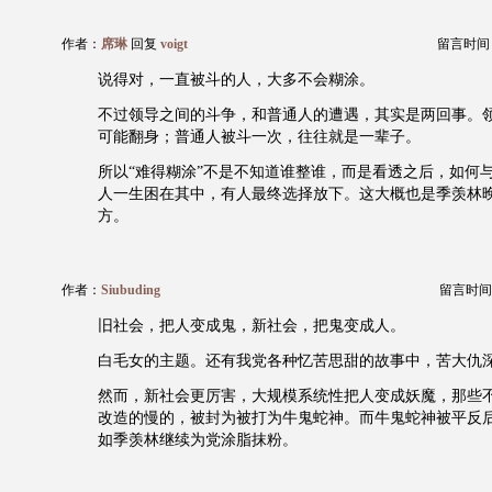
作者：
席琳
回复
voigt
留言时间：20
说得对，一直被斗的人，大多不会糊涂。
不过领导之间的斗争，和普通人的遭遇，其实是两回事。
可能翻身；普通人被斗一次，往往就是一辈子。
所以“难得糊涂”不是不知道谁整谁，而是看透之后，如何
人一生困在其中，有人最终选择放下。这大概也是季羡林
方。
作者：
Siubuding
留言时间：20
旧社会，把人变成鬼，新社会，把鬼变成人。
白毛女的主题。还有我党各种忆苦思甜的故事中，苦大仇
然而，新社会更厉害，大规模系统性把人变成妖魔，那些
改造的慢的，被封为被打为牛鬼蛇神。而牛鬼蛇神被平反
如季羡林继续为党涂脂抹粉。