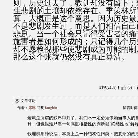
则，历史过去了，教训却没有留下；
生悲剧的土壤却依然存在。季羡林所
算，大概正是这个意思。因为历史最
不是悲剧发生过，而是人们相信自己
悲剧。当一个社会只记得受害者的痛
施害者是如何形成的；只记得几个历
却不愿检视那些使悲剧成为可能的制
那么这个账就仍然没有真正算清。
浏览(2158)
(5)
文章评论
作者：
席琳
回复
fangbin
留言时间：20
这就是所谓的缺席审判了。我们不一定必须依赖当事人的
释，但也很难只靠一句高度概括性的判断就“终结性地”解
钱理群那种说法，本质上是一种结构性归类：把复杂的政治