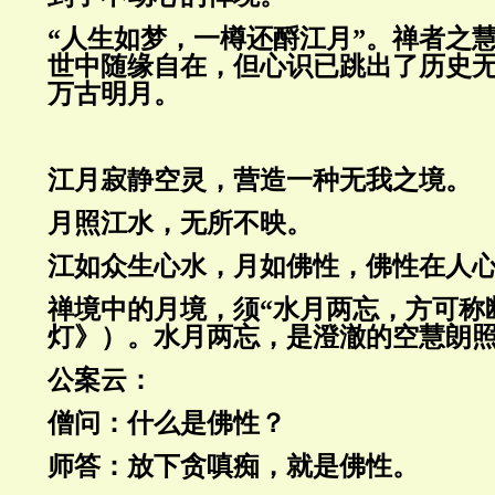
“人生如梦，一樽还酹江月”。禅者之
世中随缘自在，但心识已跳出了历史
万古明月。
江月寂静空灵，营造一种无我之境。
月照江水，无所不映。
江如众生心水，月如佛性，佛性在人
禅境中的月境，须
“
水月两忘，方可称
灯》）。水月两忘，是澄澈的空慧朗
公案云：
僧问：什么是佛性？
师答：放下贪嗔痴，就是佛性。