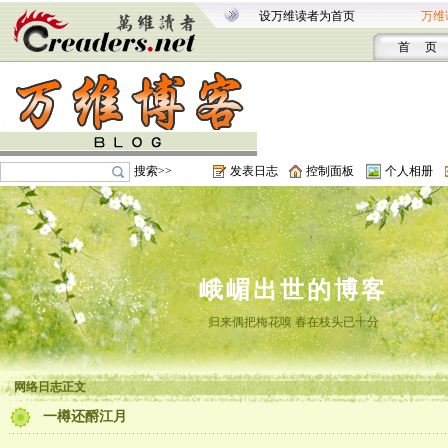
设万维读者为首页
万维
首 页
搜索>>
发表日志
控制面板
个人相册
峨嵋出世的博客
归来偶把梅花嗅 春在枝头已十分
网络日志正文
一樽还酹江月