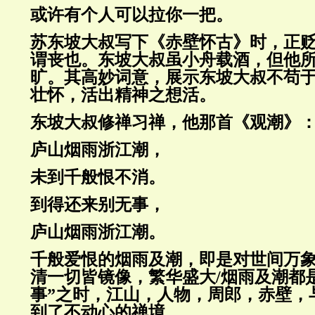
或许有个人可以拉你一把。
苏东坡大叔写下《赤壁怀古》时，正
谓丧也。东坡大叔虽小舟载酒，但他
旷。其高妙词意，展示东坡大叔不苟
壮怀，活出精神之想活。
东坡大叔修禅习禅，他那首《观潮》
庐山烟雨浙江潮，
未到千般恨不消。
到得还来别无事，
庐山烟雨浙江潮。
千般爱恨的烟雨及潮，即是对世间万
清一切皆镜像，繁华盛大
/
烟雨及潮都
事”之时，江山，人物，周郎，赤壁，
到了不动心的禅境。