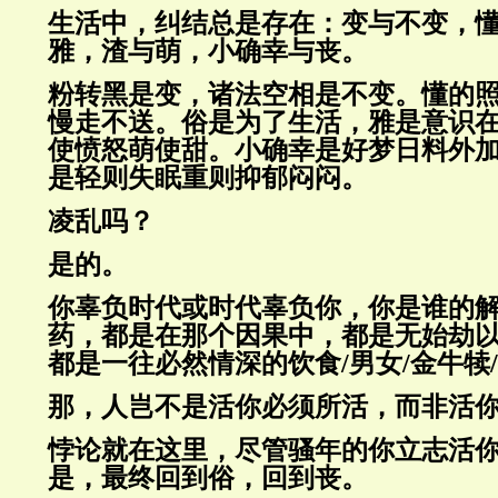
生活中，纠结总是存在：变与不变，
雅，渣与萌，小确幸与丧。
粉转黑是变，诸法空相是不变。懂的
慢走不送。俗是为了生活，雅是意识
使愤怒萌使甜。小确幸是好梦日料外
是轻则失眠重则抑郁闷闷。
凌乱吗？
是的。
你辜负时代或时代辜负你，你是谁的
药，都是在那个因果中，都是无始劫
都是一往必然情深的饮食
/
男女
/
金牛犊
/
那，人岂不是活你必须所活，而非活
悖论就在这里，尽管骚年的你立志活
是，最终回到俗，回到丧。