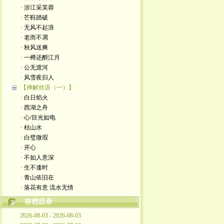
· 涉江采芙蓉
· 芒鞋踏破
· 无风不起浪
· 老而不凋
· 秋风送爽
· 一樽还酹江月
· 公无渡河
· 风雪夜归人
【禅解丝语（一）】
· 白日焰火
· 西湖之舟
· 心/目光如电
· 枯山水
· 白璧微瑕
· 开心
· 不如人意深
· 生不逢时
· 青山依旧在
· 落花有意 流水无情
存档目录
2026-08-03 - 2026-08-03