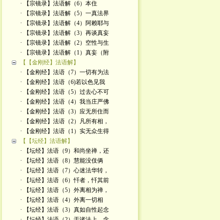
· 【宗镜录】法语解（6）本住
· 【宗镜录】法语解（5）一真法界
· 【宗镜录】法语解（4）阿赖耶与
· 【宗镜录】法语解（3）再谈真妄
· 【宗镜录】法语解（2）空性与生
· 【宗镜录】法语解（1）真妄（附
【【金刚经】法语解】
· 【金刚经】法语（7）一切有为法
· 【金刚经】法语（6)若以色见我
· 【金刚经】法语（5）过去心不可
· 【金刚经】法语（4）我当庄严佛
· 【金刚经】法语（3）应无所住而
· 【金刚经】法语（2）凡所有相，
· 【金刚经】法语（1）实无众生得
【【坛经】法语解】
· 【坛经】法语（9）和尚坐禅，还
· 【坛经】法语（8）慧能没伎俩
· 【坛经】法语（7）心迷法华转，
· 【坛经】法语（6）忏者，忏其前
· 【坛经】法语（5）外离相为禅，
· 【坛经】法语（4）外离一切相
· 【坛经】法语（3）真如自性起念
· 【坛经】法语（2）于诸法上，念