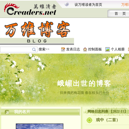
设万维读者为首页
万维
首 页
搜索>>
发表日志
控制面板
个人相册
峨嵋出世的博客
归来偶把梅花嗅 春在枝头已十分
网络日志列表 【2022-11】
我的名片
戏中（二首）