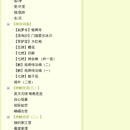
· 垢/净
· 受/不受
· 我/我所
· 生/灭
【禅诗词偈】
· 【如梦令】银阁寺
· 【浪淘沙】门德霍尔冰川
· 【菩萨蛮】大红袍
· 【五律】樱花
· 【七绝】归家
· 【七绝】神女峰 （外一首）
· 【解】祖师传法偈（二）
· 【解】祖师传法偈（一）
· 【七律】栀子花
· 戏中（二首）
【禅解丝语(三）】
· 莫灭凡情 唯教意息
· 自心现量
· 前际如空
· 峨嵋出世
【禅解丝语（二）】
· 独钓寒江雪
· 雁渡寒潭