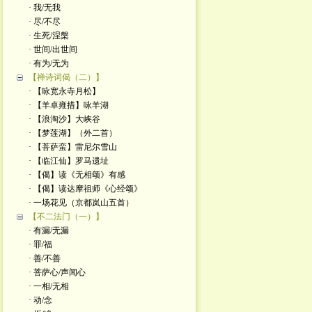
· 我/无我
· 尽/不尽
· 生死/涅槃
· 世间/出世间
· 有为/无为
【禅诗词偈（二）】
· 【咏宽永寺月松】
· 【羊卓雍措】咏羊湖
· 【浪淘沙】大峡谷
· 【梦莲湖】（外二首）
· 【菩萨蛮】雷尼尔雪山
· 【临江仙】罗马遗址
· 【偈】读《无相颂》有感
· 【偈】读达摩祖师《心经颂》
· 一场花见（京都岚山五首）
【不二法门（一）】
· 有漏/无漏
· 罪/福
· 善/不善
· 菩萨心/声闻心
· 一相/无相
· 动/念