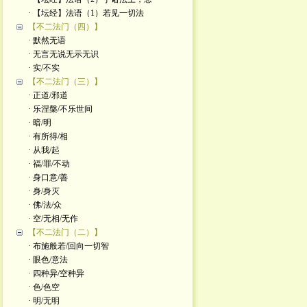
· 【坛经】法语（1）若见一切法
【不二法门（四）】
· 默然无语
· 无言无说无示无识
· 实/不实
【不二法门（三）】
· 正道/邪道
· 乐涅槃/不乐世间
· 暗/明
· 有所得/相
· 从我/起
· 福/罪/不动
· 身口意/善
· 身/身灭
· 佛/法/众
· 空/无相/无作
【不二法门（二）】
· 布施般若/回向一切智
· 眼色/意法
· 四种异/空种异
· 色/色空
· 明/无明