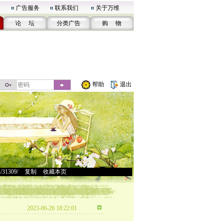
广告服务
联系我们
关于万维
论 坛
分类广告
购 物
帮助
退出
u/31309/
>
复制
>
收藏本页
2023-06-26 18:22:01