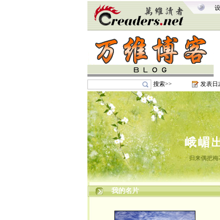
搜索>>
发表日
峨嵋
归来偶把梅
我的名片