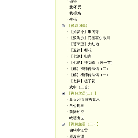
· 垢/净
· 受/不受
· 我/我所
· 生/灭
【禅诗词偈】
· 【如梦令】银阁寺
· 【浪淘沙】门德霍尔冰川
· 【菩萨蛮】大红袍
· 【五律】樱花
· 【七绝】归家
· 【七绝】神女峰 （外一首）
· 【解】祖师传法偈（二）
· 【解】祖师传法偈（一）
· 【七律】栀子花
· 戏中（二首）
【禅解丝语(三）】
· 莫灭凡情 唯教意息
· 自心现量
· 前际如空
· 峨嵋出世
【禅解丝语（二）】
· 独钓寒江雪
· 雁渡寒潭