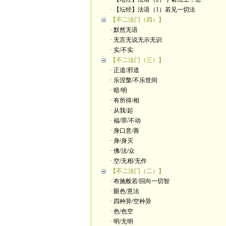
· 【坛经】法语（1）若见一切法
【不二法门（四）】
· 默然无语
· 无言无说无示无识
· 实/不实
【不二法门（三）】
· 正道/邪道
· 乐涅槃/不乐世间
· 暗/明
· 有所得/相
· 从我/起
· 福/罪/不动
· 身口意/善
· 身/身灭
· 佛/法/众
· 空/无相/无作
【不二法门（二）】
· 布施般若/回向一切智
· 眼色/意法
· 四种异/空种异
· 色/色空
· 明/无明