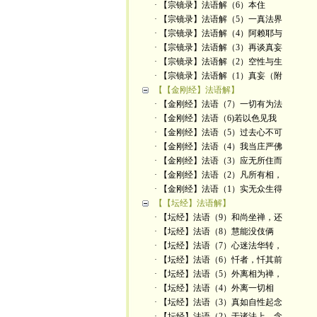
· 【宗镜录】法语解（6）本住
· 【宗镜录】法语解（5）一真法界
· 【宗镜录】法语解（4）阿赖耶与
· 【宗镜录】法语解（3）再谈真妄
· 【宗镜录】法语解（2）空性与生
· 【宗镜录】法语解（1）真妄（附
【【金刚经】法语解】
· 【金刚经】法语（7）一切有为法
· 【金刚经】法语（6)若以色见我
· 【金刚经】法语（5）过去心不可
· 【金刚经】法语（4）我当庄严佛
· 【金刚经】法语（3）应无所住而
· 【金刚经】法语（2）凡所有相，
· 【金刚经】法语（1）实无众生得
【【坛经】法语解】
· 【坛经】法语（9）和尚坐禅，还
· 【坛经】法语（8）慧能没伎俩
· 【坛经】法语（7）心迷法华转，
· 【坛经】法语（6）忏者，忏其前
· 【坛经】法语（5）外离相为禅，
· 【坛经】法语（4）外离一切相
· 【坛经】法语（3）真如自性起念
· 【坛经】法语（2）于诸法上，念