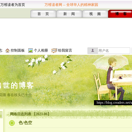
设万维读者为首页
万维读者网 -- 全球华人的精神家园
首 页
新 闻
视 频
博 客
志
控制面板
个人相册
给我留言
出世的博客
花嗅 春在枝头已十分
https://blog.creaders.net/
网络日志列表 【2023-06】
色/色空