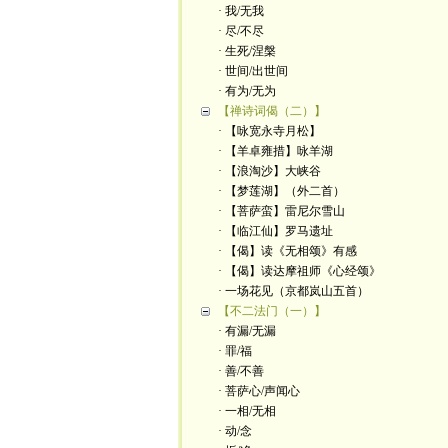
· 我/无我
· 尽/不尽
· 生死/涅槃
· 世间/出世间
· 有为/无为
【禅诗词偈（二）】
· 【咏宽永寺月松】
· 【羊卓雍措】咏羊湖
· 【浪淘沙】大峡谷
· 【梦莲湖】（外二首）
· 【菩萨蛮】雷尼尔雪山
· 【临江仙】罗马遗址
· 【偈】读《无相颂》有感
· 【偈】读达摩祖师《心经颂》
· 一场花见（京都岚山五首）
【不二法门（一）】
· 有漏/无漏
· 罪/福
· 善/不善
· 菩萨心/声闻心
· 一相/无相
· 动/念