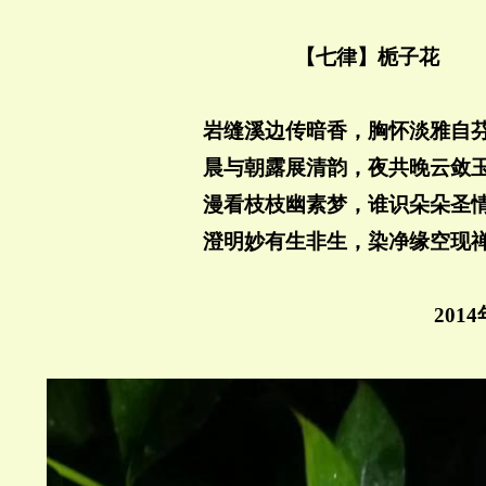
【七律】栀子花
岩缝溪边传暗香，胸怀淡雅自
晨与朝露展清韵，夜共晚云敛
漫看枝枝幽素梦，谁识朵朵圣
澄明妙有生非生，染净缘空现
2014