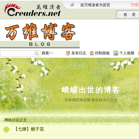
设万维读者为首页
万维
首 页
搜索>>
发表日志
控制面板
个人相册
峨嵋出世的博客
归来偶把梅花嗅 春在枝头已十分
网络日志正文
【七律】栀子花