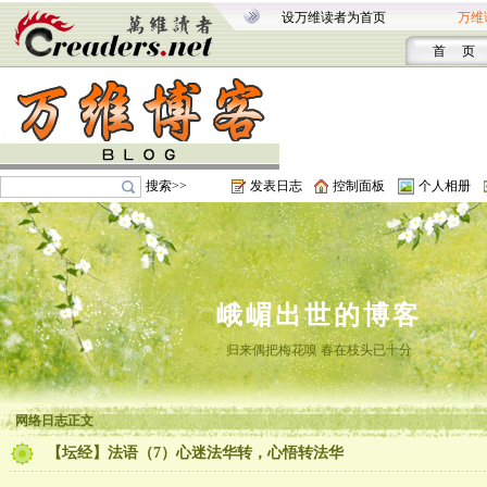
设万维读者为首页
万维
首 页
搜索>>
发表日志
控制面板
个人相册
峨嵋出世的博客
归来偶把梅花嗅 春在枝头已十分
网络日志正文
【坛经】法语（7）心迷法华转，心悟转法华