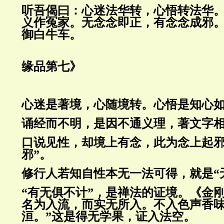
听吾偈曰：心迷法华转，心悟转法华
义作冤家。无念念即正，有念念成邪
御白牛车。
《坛
缘品第七》
心迷是著境，心随境转。心悟是知心
诵经而不明，是因不通义理，著文字
口说见性，却境上有念，此为念上起邪
邪”。
修行人若知
自性本无一法可得，就是“
“有无俱不计”，是禅法的证境。《
金
名为入流，而实无所入。不入色声香
洹。”这是得无学果，证入法空。