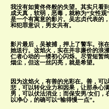
我没有如黄佟佟般的失望。其实只看
成天真，软弱，恶毒，就称为“女性观
是一个有寓意的影片。吴志贞代表的
和犯罪意识，男女共有。
影片最后，吴被捕，押上了警车。张
她送行。这焰火，实在并非廉价的浪
仁者心动的一缕初心闪烁。尽管短暂
烟尘，但这一丝闪亮，就是希望。
因为这焰火，有善的光彩在。善，可
悲，可以转化业力和因果，让那杀心
男，可以伏法消业；而保安男
/
女们，
以净心，的确可以“输得慢一点”。