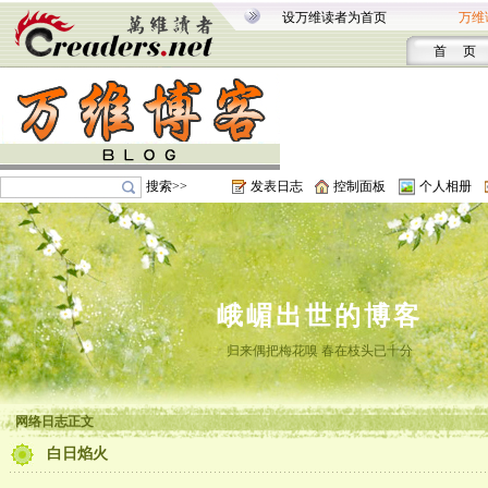
设万维读者为首页
万维
首 页
搜索>>
发表日志
控制面板
个人相册
峨嵋出世的博客
归来偶把梅花嗅 春在枝头已十分
网络日志正文
白日焰火