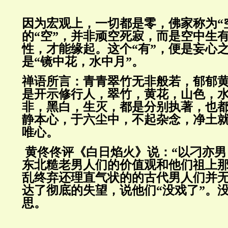
因为宏观上，一切都是零，佛家称为“
的“空”，并非顽空死寂，而是空中生
性，才能缘起。这个“有”，便是妄心
是“镜中花，水中月”。
禅语所言：青青翠竹无非般若，郁郁
是开示修行人，翠竹，黄花，山色，
非，黑白，生灭，都是分别执著，也
静本心，于六尘中，不起杂念，净土
唯心。
黄佟佟评《白日焰火》说：“以刁亦
东北糙老男人们的价值观和他们祖上
乱终弃还理直气状的的古代男人们并无
达了彻底的失望，说他们“没戏了”。
思。