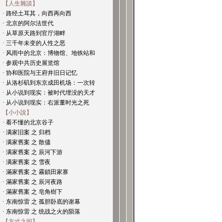
【人生雜談】
· 路经土耳其，向西再向西
· 北京的阿尔法世代
· 从草原天路到官厅湖畔
· 三千年未变的人性之恶
· 风雨中的北京：博物馆、地铁站和
· 参观中共历史展览馆
· 协和医院与王府井旧日记忆
· 从洛杉矶到东京成田机场：一次转
· 从小说到现实：被时代埋没的天才
· 从小说到现实：右派董时光之死
【小小說】
· 看不懂的北京谷子
· 满家旧案 之 归档
· 满家舊案 之 散儘
· 满家舊案 之 辰河下游
· 满家舊案 之 雪夜
· 滿家舊案 之 霧鎖田家寨
· 滿家舊案 之 辰河夜路
· 滿家舊案 之 皂角樹下
· 东南惊雷 之 孤胆卧底的谢幕
· 东南惊雷 之 统战之火的陨落
【方寸之间】