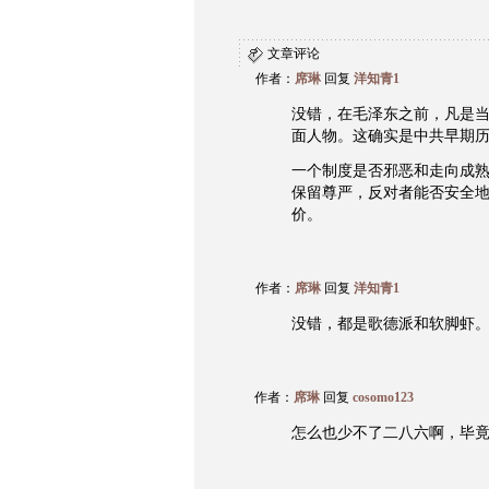
文章评论
作者：
席琳
回复
洋知青1
没错，在毛泽东之前，凡是
面人物。这确实是中共早期
一个制度是否邪恶和走向成
保留尊严，反对者能否安全
价。
作者：
席琳
回复
洋知青1
没错，都是歌德派和软脚虾
作者：
席琳
回复
cosomo123
怎么也少不了二八六啊，毕