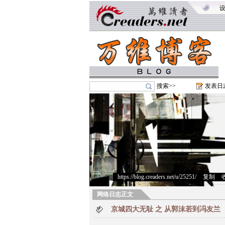
搜索>>
发表日
https://blog.creaders.net/u/25251/
>
复制
>
网络日志正文
京城四大无耻 之 从郭沫若到冯友兰