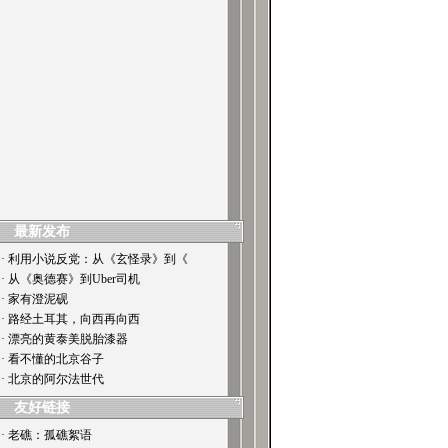
最新发布
· 利用小说反党：从《玄怪录》到《
· 从《奥德赛》到Uber司机
· 家有澄泥砚
· 路经土耳其，向西再向西
· 漂亮的黄泰美脱胎漆器
· 看不懂的北京谷子
· 北京的阿尔法世代
友好链接
· 老礁：孤礁絮语