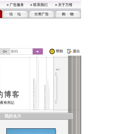
广告服务
联系我们
关于万维
论 坛
分类广告
购 物
帮助
退出
的博客
夜有所記
我的名片