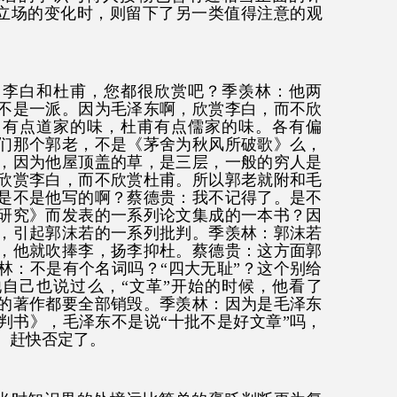
立场的变化时，则留下了另一类值得注意的观
，李白和杜甫，您都很欣赏吧？季羡林：他两
不是一派。因为毛泽东啊，欣赏李白，而不欣
白有点道家的味，杜甫有点儒家的味。各有偏
们那个郭老，不是《茅舍为秋风所破歌》么，
，因为他屋顶盖的草，是三层，一般的穷人是
欣赏李白，而不欣赏杜甫。所以郭老就附和毛
是不是他写的啊？蔡德贵：我不记得了。是不
研究》而发表的一系列论文集成的一本书？因
，引起郭沫若的一系列批判。季羡林：郭沫若
，他就吹捧李，扬李抑杜。蔡德贵：这方面郭
林：不是有个名词吗？“四大无耻”？这个别给
自己也说过么，“文革”开始的时候，他看了
的著作都要全部销毁。季羡林：因为是毛泽东
判书》，毛泽东不是说“十批不是好文章”吗，
）赶快否定了。