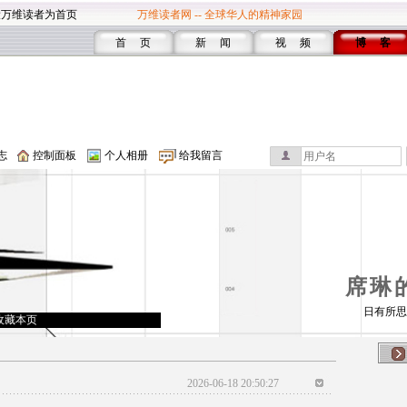
设万维读者为首页
万维读者网 -- 全球华人的精神家园
首 页
新 闻
视 频
博 客
志
控制面板
个人相册
给我留言
席琳
日有所思
收藏本页
2026-06-18 20:50:27