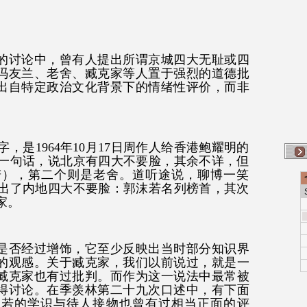
的讨论中，曾有人提出所谓京城四大无耻或四
冯友兰、老舍、臧克家等人置于强烈的道德批
出自特定政治文化背景下的情绪性评价，而非
，是1964年10月17日周作人给香港鲍耀明的
一句话，说北京有四大不要脸，其余不详，但
若），第二个则是老舍。道听途说，聊博一笑
出了内地四大不要脸：郭沫若名列榜首，其次
家。
是否经过增饰，它至少反映出当时部分知识界
的观感。关于臧克家，我们以前说过，就是一
臧克家也有过批判。而作为这一说法中最常被
得讨论。在季羡林第二十九次口述中，有下面
沫若的学识与待人接物也曾有过相当正面的评