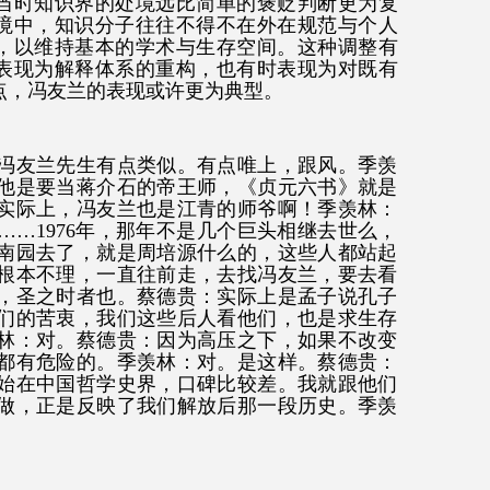
当时知识界的处境远比简单的褒贬判断更为复
境中，知识分子往往不得不在外在规范与个人
，以维持基本的学术与生存空间。这种调整有
表现为解释体系的重构，也有时表现为对既有
点，冯友兰的表现或许更为典型。
冯友兰先生有点类似。有点唯上，跟风。季羡
他是要当蒋介石的帝王师，《贞元六书》就是
实际上，冯友兰也是江青的师爷啊！季羡林：
……1976年，那年不是几个巨头相继去世么，
南园去了，就是周培源什么的，这些人都站起
根本不理，一直往前走，去找冯友兰，要去看
，圣之时者也。蔡德贵：实际上是孟子说孔子
们的苦衷，我们这些后人看他们，也是求生存
林：对。蔡德贵：因为高压之下，如果不改变
都有危险的。季羡林：对。是这样。蔡德贵：
始在中国哲学史界，口碑比较差。我就跟他们
做，正是反映了我们解放后那一段历史。季羡