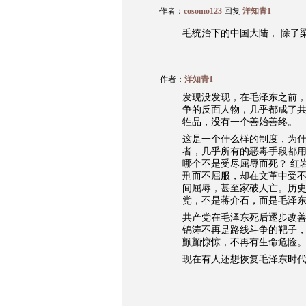
作者：
cosomo123
回复
洋知青1
毛统治下的中国大陆， 除了
作者：
洋知青1
发现没发现，在毛泽东之前
争的反面人物，几乎都成了
牲品，没有一个善始善终。
这是一个什么样的制度，为
者，几乎所有的恶毒手段都
哪个不是受尽屈辱而死？ 红
刑而不屈服，却在文革中受
间屈辱，甚至家破人亡。历
党，不是蒋介石，而是毛泽
共产党在毛泽东死后逐步改
锦涛不再是路线斗争的靶子
颤颤惊惊，不再有生命危险
现在有人还想恢复毛泽东时