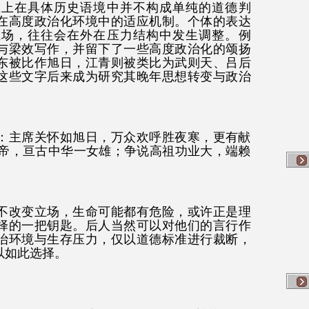
唯上在具体历史语境中并不构成单纯的道德判
在高度政治化环境中的适应机制。个体的表达
立场，往往会在外在压力结构中发生调整。例
与梁效写作，并留下了一些高度政治化的颂扬
东被比作旭日，江青则被类比为武则天、吕后
这些文字后来成为研究其晚年思想转变与政治
990）：主席关怀如旭日，万众欢呼胜夜寒，更有献
帝，亘古中华一女雄；争说高祖功业大，端赖
不改变立场，生命可能都有危险，或许正是理
择的一把钥匙。后人当然可以对他们的言行作
治环境与生存压力，仅以道德标准进行裁断，
以如此选择。