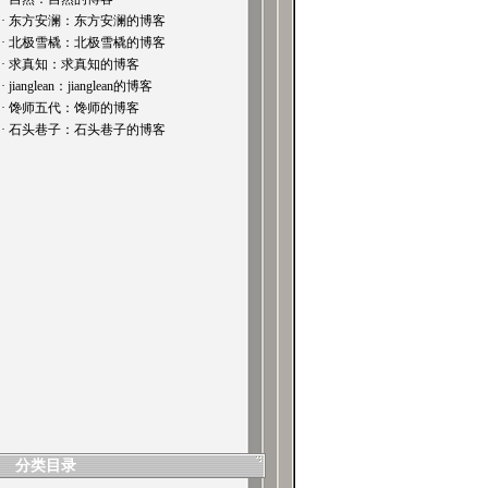
· 东方安澜：东方安澜的博客
· 北极雪橇：北极雪橇的博客
· 求真知：求真知的博客
· jianglean：jianglean的博客
· 馋师五代：馋师的博客
· 石头巷子：石头巷子的博客
分类目录