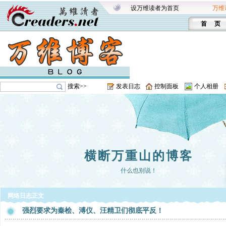
设万维读者为首页
万维
首 页
搜索>>
发表日志
控制面板
个人相册
横断万重山的博客
什么也别说！
网络日志正文
强烈要求为秦桧、溥仪、汪精卫们彻底平反！