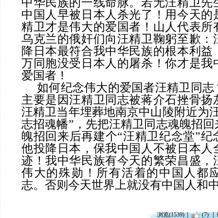
中华民族的一线命脉。若无汪精卫先
中国人早被日本人杀光了！用今天的
精卫才是伟大的爱国者！山人代表所
乌克兰的俄奸们向汪精卫鞠躬至歉：
降日本最符合我中华民族的根本利益
万同胞没受日本人的屠杀！你才是我
爱国者！
如何纪念伟大的爱国者汪精卫同志
主要是因汪精卫同志被蒋介石挫骨扬
汪精卫当年埋葬地南京中山陵附近为
志招魂幡”，先把汪精卫同志魂魄招回
魄招回来后再建个“汪精卫纪念堂”纪
他投降日本，保我中国人不被日本人
迹！我中华民族有今天的繁荣昌盛，
伟大的殊勋！所有活着的中国人都
志。否则今天世界上就没有中国人和
浏览(1539)
(7)