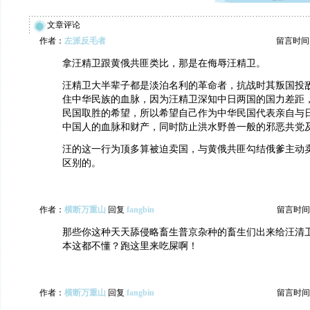
文章评论
作者：
左派反毛者
留言时间：20
拿汪精卫跟黄俄共匪类比，那是在侮辱汪精卫。
汪精卫大半辈子都是淡泊名利的革命者，抗战时其叛国投
住中华民族的血脉，因为汪精卫深知中日两国的国力差距
民国取胜的希望，所以希望自己作为中华民国代表亲自与
中国人的血脉和财产，同时防止洪水野兽一般的邪恶共党
汪的这一行为顶多算被迫卖国，与黄俄共匪勾结俄爹主动
区别的。
作者：
横断万重山
回复
fangbin
留言时间：20
那些你这种天天舔侵略畜生普京杂种的畜生们出来给汪清
本这都不懂？跑这里来吃屎啊！
作者：
横断万重山
回复
fangbin
留言时间：20