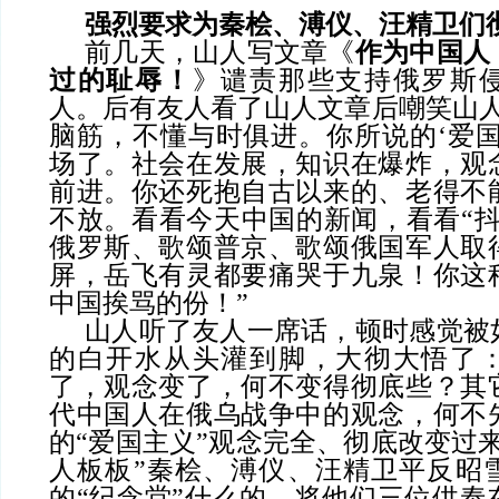
强烈要求为秦桧、溥仪、汪精卫们
前几天，山人写文章《
作为中国人
过的耻辱！
》谴责那些支持俄罗斯
人。后有友人看了山人文章后嘲笑山
脑筋，不懂与时俱进。你所说的‘爱国
场了。社会在发展，知识在爆炸，观
前进。你还死抱自古以来的、老得不
不放。看看今天中国的新闻，看看“抖
俄罗斯、歌颂普京、歌颂俄国军人取
屏，岳飞有灵都要痛哭于九泉！你这
中国挨骂的份！”
山人听了友人一席话，顿时感觉被
的白开水从头灌到脚，大彻大悟了
了，观念变了，何不变得彻底些？其
代中国人在俄乌战争中的观念，何不
的
“爱国主义”观念完全、彻底改变过
人板板”秦桧、溥仪、汪精卫平反昭
的“纪念堂”什么的，将他们三位供奉