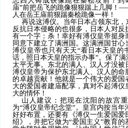
忠四人铸成铁像跪在秦桧坟前！到
庙”前把岳飞的跪像狠狠踹上几脚！—
人在岳王庙前狠踹秦桧跪像一样！
再说这溥仪。当年日本占领东北，
反抗日本侵略的也很多，日本人对反
有一个字：杀！幸好有溥仪皇帝挺身
同意下建立了满洲国。这满洲国甘心
溥仪皇帝也只有天天
“看日本天皇的
话，照日本天皇的指示办事”。保了满
太平无事。东北的满人、汉人才没被
溥仪皇帝为保护东北满人、汉人的命
的卓越贡献！他就是一个伟大的爱国
大的爱国者建庙配享，真对不起溥仪
大的情怀！
山人建议：把现在沈阳的故宫重
为
“溥仪皇帝纪念堂”。皇宫内按当年
好好布置，还要有《溥仪一生爱国爱
绍》，并把它做为“爱国主义”教育的