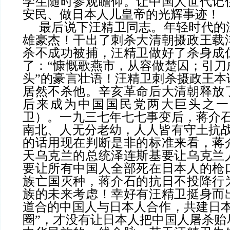
学生随时参观瞻仰。让中国人世代记
安民、做日本人儿皇帝的光辉事迹！
最后说下汪精卫同志。年轻时代的
雄豪杰！干出了刺杀大清朝摄政王载
杀不成功被捕，汪精卫做好了杀身成
了：
“慷慨歌燕市，从容做楚囚；引刀
头”的豪言壮语！汪精卫刺杀摄政王本
居然不杀他。辛亥革命后大清朝释放
后来成为中国国民党两大巨头之一
卫）。一九三七年七七事变后，蒋介石
南北、人无分老幼，人人皆有守土抗战
的话用现在判断是非的标准来看，蒋
天乌克兰的总统泽连斯基要让乌克兰
要让所有中国人全部死在日本人的枪
族亡国灭种，蒋介石的抗日不投降行
族的未来考虑！幸好有汪精卫挺身而
道合的中国人与日本人合作，共建日本
圈”，才没有让日本人把中国人屠杀贻