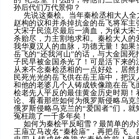
孙后代们万代景仰？
先说这秦桧。当年秦桧丞相大人全
赵构的议和并杀掉抗金的岳飞将军主
大宋子民流尽最后一滴血，为保大宋
杀贻尽，力主割地求和。秦桧大人的
我华夏汉人的血脉，功德无量！如果
岳飞的
“还我河山”的话，与大金国死
子民早被金国杀光了！可是活下来的
从来不念秦桧丞相的一点好处，居然
民死光光的岳飞供在岳王庙中，把汉
和他的老婆几个人铸成铁像跪在岳飞
桧老先人平反的最佳黄金历史时期！
论、看看那些如何为俄罗斯侵略乌克
俄罗斯侵略乌克兰的“爱国者”们，就
冤枉跪了一千多年矣！
如何为秦桧平反昭雪？最简单的办
王庙立马改名
“秦桧庙”，再把岳飞、