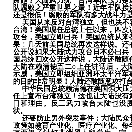
跨越？大陆武力统一台湾军队战力是
队腐败之严重世界之最！近年军队接
还是很低！腐败的军队有多大战斗力
美国从来反对台湾独立，但也决不
台湾！美国现任总统上任以来，四次
攻台，美国立即出兵！美国总统从来
果！几天前美国总统再次这样说。还
公开说如果大陆武力攻台日本必出兵
国总统四次公开这样说，大陆还敢随
大陆在赖清德五二○上任讲话后，大
示威，美国立即组织亚洲环太平洋军
的目的非常明显！大陆还敢随意攻打
中华民国总统赖清德在美国强大压
任上宣布台湾独立！这也让大陆没有
口和理由。反正武力攻台大陆也没
状。
还要防止另外突发事件：大陆民众
政策如教育产业化、医疗产业化、每