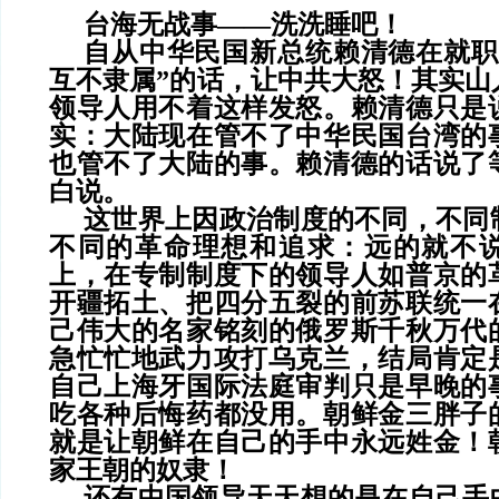
台海无战事
——洗洗睡吧！
自从中华民国新总统赖清德在就职
互不隶属”的话，让中共大怒！其实山
领导人用不着这样发怒。赖清德只是
实：大陆现在管不了中华民国台湾的
也管不了大陆的事。赖清德的话说了
白说。
这世界上因政治制度的不同，不同
不同的革命理想和追求：远的就不
上，在专制制度下的领导人如普京的
开疆拓土、把四分五裂的前苏联统一
己伟大的名家铭刻的俄罗斯千秋万代
急忙忙地武力攻打乌克兰，结局肯定
自己上海牙国际法庭审判只是早晚的
吃各种后悔药都没用。朝鲜金三胖子
就是让朝鲜在自己的手中永远姓金！
家王朝的奴隶！
还有中国领导天天想的是在自己手