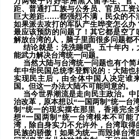
万两银子讨好非洲黑人留学生、官
距、普通打工族与公务员、官员工资
巨大差距……都强烈不满，民众的不
如果派去攻打的军队产生哗变怎么办
最应该预防的问题了！其它都是空了
解放台湾的人，脑子里面很多问题都
结论就是：洗洗睡吧。五十年内，
能武力解决台湾统一问题。
当然大陆与台湾统一问题也有个简
年中华民国总统李登辉说的：大陆也
实现民主后，由全体中国人决定谁
国。但这一办法大陆不可能同意的。
当今世界潮流是走向民主政治。中
治改革，原本想以
“一国两制”统一台
制”统一的现实摆在那里，香港完全
想“一国两制”统一台湾根本不可能
湾，除自身实力不允许外，台湾取得
民族的骄傲！如果为统一而毁掉台湾