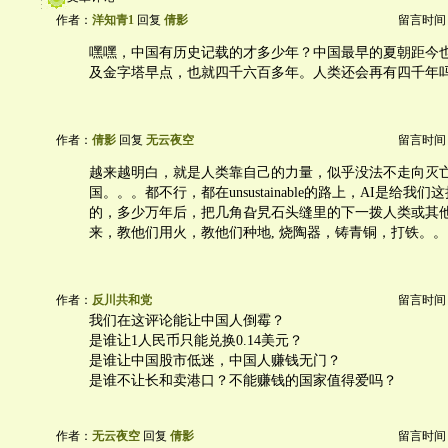
作者：
洋知青1
回复
倩影
留言时间：20
嘿嘿，中国有历史记载的才多少年？中国最早的夏朝距今
及金字塔早点，也就四千六百多年。人类还会再有四千年
作者：
倩影
回复
无云夜空
留言时间：20
越来越明白，就是人类靠自己的力量，似乎没法不走向灭
国。。。都不行，都在unsustainable的路上，AI是给我
的，多少万年后，把几角旮旯石头缝里的下一拨人类或其
来，教他们用火，教他们种地, 烧陶器，铸青铜，打铁。。
作者：
反川共和党
留言时间：20
我们在这评论能让中国人倒霉？
是谁让1人民币只能兑换0.14美元？
是谁让中国股市低迷，中国人赚钱无门？
是谁不让长和卖港口？不能赚钱的国家值得爱吗？
作者：
无云夜空
回复
倩影
留言时间：20