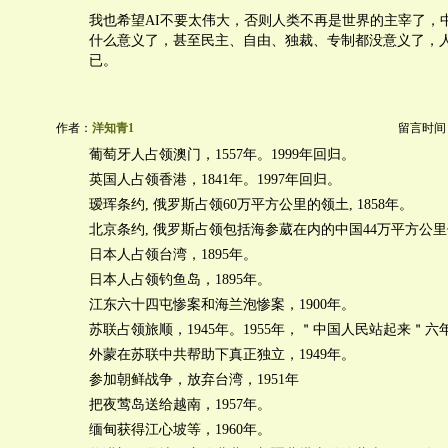
我也希望AI不要太伟大，否则人类不再是世界的主宰了，
什么意义了，甚至民主、自由、独裁、专制都没意义了，
已。
作者：
洋知青1
留言时间：20
葡萄牙人占领澳门，1557年。1999年回归。
英国人占领香港，1841年。1997年回归。
瑷珲条约, 俄罗斯占领60万平方公里的领土, 1858年。
北京条约, 俄罗斯占领包括海参葳在内的中国44万平方公里领
日本人占领台湾，1895年。
日本人占领钓鱼岛，1895年。
江东六十四屯惨案和海兰泡惨案，1900年。
苏联占领旅顺，1945年。1955年，＂中国人民站起来＂六
外蒙在苏联中共帮助下真正独立，1949年。
参加朝鲜战争，放弃台湾，1951年
把夜莺岛送给越南，1957年。
缅甸获得江心坡等，1960年。