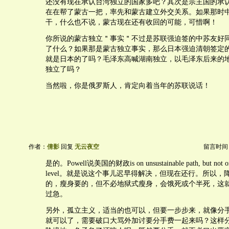
还没有现在承认台湾独立的国家多吧？其次是宗主国的承
在在帮了蒙古一把，率先和蒙古建立外交关系。如果那时
干，什么也不说，蒙古现在还有收回的可能，可惜啊！
你所说的蒙古独立＂事实＂不过是苏联强迫签的中苏友好
了什么？如果那是蒙古独立事实，那么日本强迫清朝签定
就是日本的了吗？毛泽东高喊湖南独立，以毛泽东后来的
独立了吗？
当然啦，你是俄罗斯人，肯定向着当年的苏联说话！
作者：
倩影
回复
无云夜空
留言时间：20
是的。Powell说美国的财政is on unsustainable path, but not on 
level。就是说这个事儿迟早得解决，但现在还行。所以
的，瘦身要的，但不必地狱式瘦身，会饿死或个半死，这
过急。
另外，孤立主义，适当的也可以，但要一步步来，就像分手，你g
就可以了，需要破口大骂外加讨要分手费一起来吗？这样