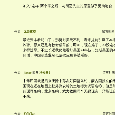
加入“这样”两个字之后，与胡适先生的原意似乎更为吻合
作者：
无云夜空
留言时间：20
最近资本看明白了，形势对美元不利，看来提前引爆了本
炸弹。原来还是有救命稻草的，即AI，现在难了，AI没这
来得过早。不过长远我仍然看好美国AI科技，短期美国的A
的话，中国制造业AI低层次应用将被看好。
作者：
jincao
回复
洋知青1
留言时间：20
中华民国就是后来废除中苏友好同盟条约，蒙古国独立的
国现在还在地图上把外兴安岭的土地标为汉语名称，但是
的瑷珲条约，北京条约，武力收回吗？无视现实，只能让
不来。
作者：
YeYeTan
留言时间：20