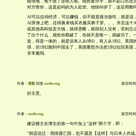
险境地，兔子急了还咬人呢。既然要分手，就不必口出恶
对方恨你，这是起码的为人处世。他快80岁了，这还用教
AI可以拉动经济，可以赚钱，但不能直接当饭吃，就是说，
AI穿身上吧，还得换来钱买衣服买裤子穿。。。并且这个A
或其他高科技卖大钱，就得垄断，就得别人没有，否则怎
丁出个什么，就给你戳破了，你就不是唯一，就破功了。
造，得是一体的，就是说有人从0到1，有人从1到2。美国
强，但1到2跑到中国去了，美国要想办法把1到2拉回美国
非常脆弱。
作者：
倩影
回复
suoliweng
留言时间：20
好主意。
作者：
suoliweng
留言时间：20
建议楼主在博文的第一句中加上“这样”两个字，即：
“胡适说过：我情愿亡国，也不愿意【这样】与日本人作战