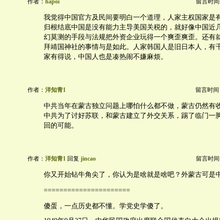
作者：
hapoi
留言时间：20
我觉得中国官方及民间要明白一个道理，人家主权国家是
归根结底中国是没有能力主导美国关税的，就好像中国近
幻莫测的手段与法规把外资企业玩得一个爽歪爽歪。还有
拜靖国神社的事情与是如此。人家韩国人是旧日本人，有
家有得说，中国人也是凑热闹不嫌麻烦。
作者：
洋知青1
留言时间：20
中共当年在蒙古独立问题上哪怕什么都不做，蒙古仍然有
中共为了讨好苏联，和蒙古建立了外交关系，踢了临门一
回的可能。
作者：
洋知青1
回复
jincao
留言时间：20
你又开始钻牛角尖了，你认为是啥就是啥吧？外蒙古可是
======================
傻蛋，一点历史都不懂。学党史学傻了。