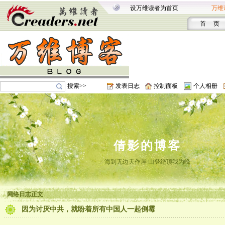
设万维读者为首页
万维
首 页
搜索>>
发表日志
控制面板
个人相册
倩影的博客
海到无边天作岸 山登绝顶我为峰
网络日志正文
因为讨厌中共，就盼着所有中国人一起倒霉