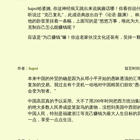
hapoi哈婆姨, 你这神经病又跳出来说疯癫话哪！你看你说
听说过 “克己复礼”，此成语典故出自于《论语·颜渊》。
他的卧室里挂着一条幅，上面写的是“悠悠万事，唯此为大。
克制自己怎么能赚钱呢？
应该是“为己赚钱”嘛！你这老家伙没文化还装有，笑掉一
作者：
hapoi
留言时间：20
本来中国的外贸的确是因为从邓小平开始的愚昧透顶的汇
复加的交易。我过去有个灵机一动地对中国精英们鼓吹“愚
会变为智者。”
中国高层真的予以采用。大不了用200年时间把西方统治
的绝大多数人民养成提笼架鸟的废物，没想到美国中西部
中国人民，特别是福建浙江等克己赚钱为最大人生目标的
一点，享受一点点生活。