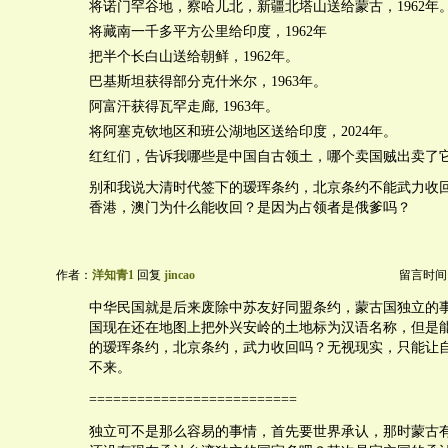
将诺门罕谷地，察哈儿北，新疆北塔山送给蒙古，1962年
将藏南一千多平方公里给印度，1962年
把半个长白山送给朝鲜，1962年。
巴基斯坦获得部分克什米尔，1963年。
阿富汗获得瓦罕走廊, 1963年。
将阿塞克钦地区和班公湖地区送给印度，2024年。
红红们，告诉我哪些是中国自古领土，哪个卖国贼出卖了
别和我说大清时代签下的瑷珲条约，北京条约不能武力收
香港，澳门为什么能收回？是因为占领者是俄爹吗？
作者：
洋知青1
回复
jincao
留言时间：20
中华民国就是后来废除中苏友好同盟条约，蒙古国独立的
国现在还在地图上把外兴安岭的土地标为汉语名称，但是
的瑷珲条约，北京条约，武力收回吗？无视现实，只能让
不来。
==========================
独立可不是那么容易的事情，首先要世界承认，那时蒙古