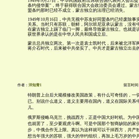
1949年9月27日，中华民国政府出席联合国代表向大会出
条约侵华案”，终于获得联合国大会政治委员会通过。蒙古
盟条约那时已经不成立，蒙古独立的法理已经消失。
1949年10月16日，中共无视中苏友好同盟条约已经废除
关系。当时只有苏联，朝鲜，阿尔班尼亚承认蒙古，没有
在蒙古独立上踢了临门一脚，最终导致蒙古独立。也就是
获世界承认的是在中华人民共和国成立后。
蒙古总共独立两次。第一次是袁士凯时代，后来被北洋军
蒋介石时代，后来被中共坐实了。中共才是蒙古独立出去
作者：
洋知青1
留言时间：20
特朗普上台后大规模修改美国政策，有什么可奇怪的，一
已。别说什么道义，道义主要用在国内，道义在国际关系
儿。
俄罗斯侵略乌克兰，挑战西方，正是中国大好时机。为中
也就罢了，至少要观虎斗啊。可是中国那个智商缺陷的家
步，中俄合作无上限。真以为这样就可以干掉西方，共产
想当年强大的苏联，强大的华约组织，再加上毛万岁的中