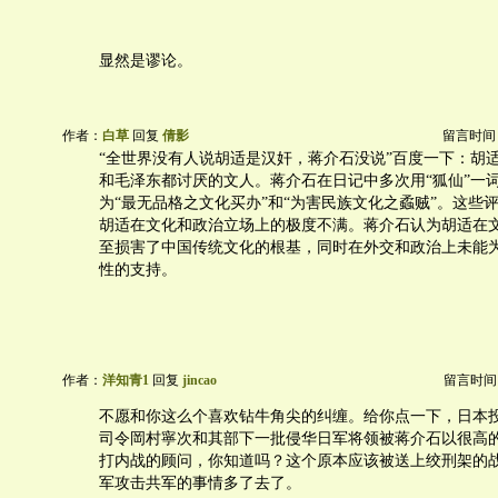
显然是谬论。
作者：
白草
回复
倩影
留言时间：20
“全世界没有人说胡适是汉奸，蒋介石没说”百度一下：胡
和毛泽东都讨厌的文人。蒋介石在日记中多次用“狐仙”一
为“最无品格之文化买办”和“为害民族文化之蟊贼”。这些
胡适在文化和政治立场上的极度不满。蒋介石认为胡适在
至损害了中国传统文化的根基，同时在外交和政治上未能
性的支持。
作者：
洋知青1
回复
jincao
留言时间：20
不愿和你这么个喜欢钻牛角尖的纠缠。给你点一下，日本
司令岡村寧次和其部下一批侵华日军将领被蒋介石以很高
打内战的顾问，你知道吗？这个原本应该被送上绞刑架的
军攻击共军的事情多了去了。