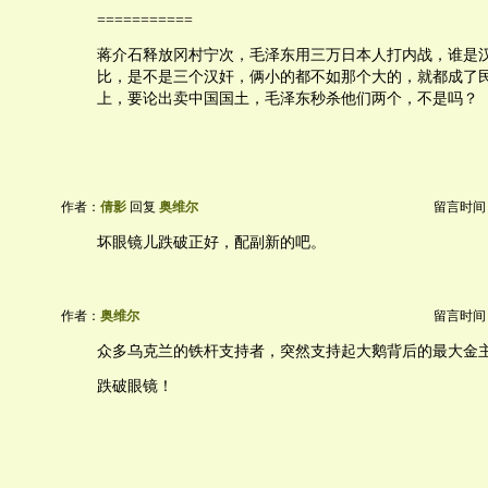
===========
蒋介石释放冈村宁次，毛泽东用三万日本人打内战，谁是
比，是不是三个汉奸，俩小的都不如那个大的，就都成了
上，要论出卖中国国土，毛泽东秒杀他们两个，不是吗？
作者：
倩影
回复
奥维尔
留言时间：20
坏眼镜儿跌破正好，配副新的吧。
作者：
奥维尔
留言时间：20
众多乌克兰的铁杆支持者，突然支持起大鹅背后的最大金
跌破眼镜！