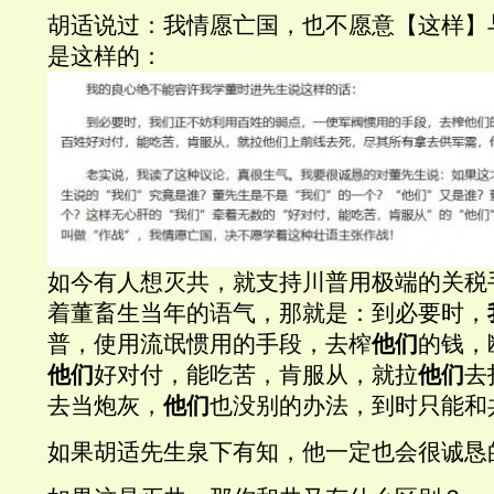
胡适说过：我情愿亡国，也不愿意
【这样】
是这样的：
如今有人想灭共，就支持川普用极端的关税
着董畜生当年的语气，那就是：到必要时，
普，使用流氓惯用的手段，去榨
他们
的钱，
他们
好对付，能吃苦，肯服从，就拉
他们
去
去当炮灰，
他们
也没别的办法，到时只能和
如果胡适先生泉下有知，他一定也会很诚恳