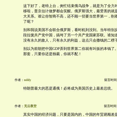
这下好了，老特上台，匆忙结束俄乌战争，就是为了全力
移啦，普京估计做梦都会笑醒。俄罗斯强大，最受害的就
大关系。谁让你智商不高，还不顾一切要当世界第一，削
了呢？
别和我说美国不会联合俄罗斯，看时机到没到。当年特别
段拉拢共产党中国，搞垮了另一个共产党国家苏联。谁知
没有永久的敌人，只有永久的利益，这点只会撒钱的二楞
别以为前朝把中国GDP弄到世界第二你就有叫扳的本钱了
那套，只要你还是独裁，你就不配！
作者：
nddy
留言时间：20
特朗普最大的恶是通俄！必将成为美国历史上最差总统。
作者：
无云夜空
留言时间：20
其实中国的经济问题，只要是国内的，中国的年贸易顺差是