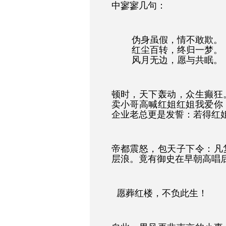
中寥寥几句：
伪身虽假，情不敢欺。
红尘百转，终归一梦。
风月无边，愿与共眠。
顿时，天下轰动，众生癫狂
卖小哥高喊红姐红姐我爱你
企业老总更是发誓：若得红
帝都震怒，包天子下令：凡
层浪。竟有御史在早朝高唱
愿葬红楼，不负此生！