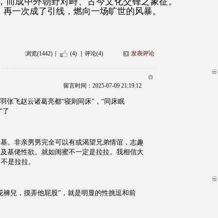
，而成中外朝野对峙、古今文化交锋之象征。
，再一次成了引线，燃向一场旷世的风暴。
浏览(1442)
(4)
评论(4)
发表评论
留言时间：2025-07-09 21:19:12
羽张飞赵云诸葛亮都“寝则同床”，“同床眠
”了
是基。非亲男男完全可以有或渴望兄弟情谊，志趣
涉及基佬性欲。就如闺蜜不一定是拉拉。我相信大
，不是拉拉。
花褲兒，摸弄他屁股”，就是明显的性挑逗和前