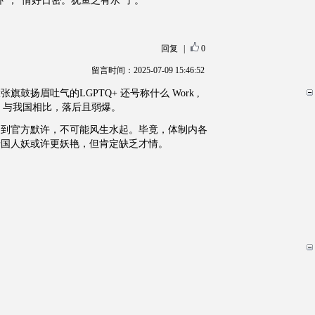
卧”，“情好日密。犹鱼之有水”了。
回复
|
0
留言时间：2025-07-09 15:46:52
鼓扬眉吐气的LGPTQ+ 还号称什么 Work ,
 进步），与我国相比，落后且弱爆。
不到官方默许，不可能风生水起。毕竟，体制内各
泰国人妖或许更妖艳，但肯定缺乏才情。