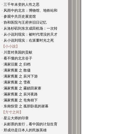
· 三千年未变的人性之恶
· 风雨中的北京：博物馆、地铁站和
· 参观中共历史展览馆
· 协和医院与王府井旧日记忆
· 从洛杉矶到东京成田机场：一次转
· 从小说到现实：被时代埋没的天才
· 从小说到现实：右派董时光之死
【小小說】
· 川普对美国的贡献
· 看不懂的北京谷子
· 满家旧案 之 归档
· 满家舊案 之 散儘
· 满家舊案 之 辰河下游
· 满家舊案 之 雪夜
· 滿家舊案 之 霧鎖田家寨
· 滿家舊案 之 辰河夜路
· 滿家舊案 之 皂角樹下
· 东南惊雷 之 孤胆卧底的谢幕
【方寸之间】
· 星云大师的印章
· 从邮票的发行，看中国的计划生育
· 郑成功是日本人的民族英雄