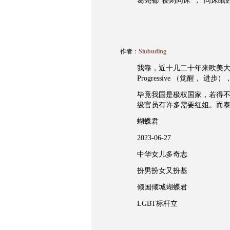
葛亮都“寝则同床”，“同床眠
作者：
Siubuding
我靠，近十几二十年来欧美大张旗
Progressive （觉醒，
毕竟我国是极权国家，若得
级官员有许多需要红姐。而
蝴蝶君
2023-06-27
中华女儿多奇志
扮男扮女又扮基
倾国倾城蝴蝶君
LGBT标杆立