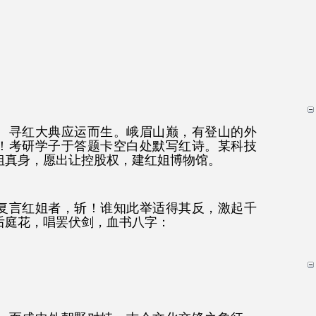
。寻红大典应运而生。峨眉山巅，有登山的外
！考研学子于答题卡空白处默写红诗。某科技
姐真身，愿出让控股权，建红姐博物馆。
复言红姐者，斩！谁知此举适得其反，激起千
后庭花，唱罢伏剑，血书八字：