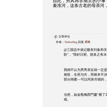
自此，男风再非南京的小事
秦淮河，这条古老的母亲河
文章评论
作者：
Siubuding
回复
席琳
@三国志中就记载有刘备和关
卧”，“情好日密。犹鱼之有水
我倒不认为男男亲近就一定
相投，生死与共，而根本不
部分闺蜜---可以同床共寝的
当然，如金瓶梅西門慶“褪了
戏。