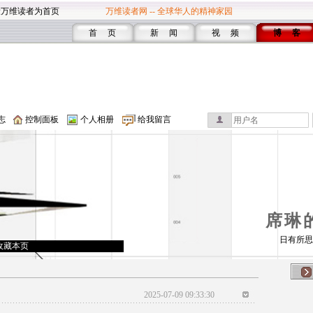
设万维读者为首页
万维读者网 -- 全球华人的精神家园
首 页
新 闻
视 频
博 客
志
控制面板
个人相册
给我留言
席琳
日有所思
收藏本页
2025-07-09 09:33:30