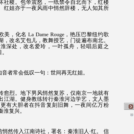
坏社稷。包帝震怒，一纸禁令自北而下，红楼
。红姐亦于一夜风雨中悄然辞楼，无人知其所
化名 La Dame Rouge，艳压巴黎纽约歌
湖，改名艾包儿，教舞授艺，门徒遍布南北。
秦淮深处，改名爱玲，一叶孤舟，轻唱后庭之
日。
知音者常会低叹一句：世间再无红姐。
传愈烈。地下男风悄然复苏，仅南京一地就有
出江湖。健身教练转行秦淮河边学艺，文人墨
，更有大胆者在抖音复刻旧舞，一夜间亿万粉
 秦淮复兴。
悄然传入江南诗社，署名：秦淮旧人·红。 信