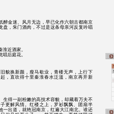
纸醉金迷、风月无边，早已化作六朝古都南京
龙盘，朱门酒肉，不过是这条母亲河反复吟唱
秦淮近酒家。
犹唱后庭花。
河旧貌换新颜，瘦马歇业，青楼无声，上行下
而起，直吹得十里秦淮春水泛滥，南京再开新
。
生得一副粉嫩的高技术容貌，却藏着万夫不
女子更解风情。红楼之上，罗衫飘飘、团扇半
她一出道，就艳冠南京，红遍大江南北。谁还