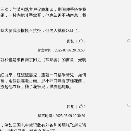
过三次：与某相熟客户促膝相谈，期间伸手搭在我
话题，一秒内把其手拿开，他也知趣不动声息，我
我大腿我会愉悦不抗拒，但男人就很Odd 了。
回复
|
0
留言时间：2025-07-09 20:39:50
大就和也是來自南京附近（常熟县）的書童，光明
出紅白來，紅馥馥唇兒，露著一口糯米牙兒，如何
懷裡，兩個親嘴咂舌頭。那小郎口噙香茶桂花餅，
手撩起他衣服，褪了花褲兒，摸弄他屁股。
回复
|
0
留言时间：2025-07-09 20:30:39
长，例如三国志中就记载有刘备和关羽张飞赵云诸