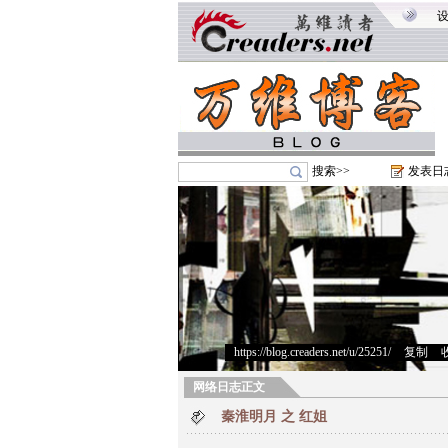
搜索>>
发表日
https://blog.creaders.net/u/25251/
>
复制
>
网络日志正文
秦淮明月 之 红姐