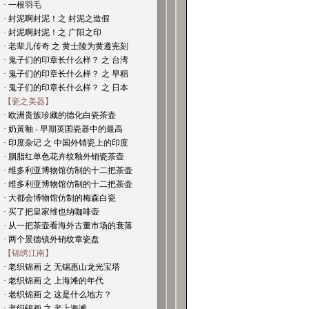
· 一根羽毛
· 封泥啊封泥！之 封泥之造假
· 封泥啊封泥！之 广阳之印
· 老辈儿传奇 之 黄士陵为黄遵宪刻
· 鬼子们的印章长什么样？ 之 台湾
· 鬼子们的印章长什么样？ 之 早稻
· 鬼子们的印章长什么样？ 之 日本
【瓷之美器】
· 欧洲贵族珍藏的德化白瓷茶壶
· 奶黃釉 - 早期英囯瓷器中的最高
· 印度杂记 之 中国外销瓷上的印度
· 胭脂红单色花卉纹釉外销瓷茶壶
· 维多利亚博物馆仿制的十二把茶壶
· 维多利亚博物馆仿制的十二把茶壶
· 大都会博物馆仿制的梅森白瓷
· 买了把皇家维也纳咖啡壶
· 从一把茶壶看海外古董市场的衰落
· 两个景德镇外销纹章瓷盘
【锦绣江南】
· 老织锦画 之 无锡惠山龙光宝塔
· 老织锦画 之 上海滩的年代
· 老织锦画 之 这是什么地方？
· 老织锦画 之 老上海滩