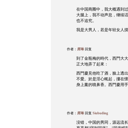
在中国商圈中，我大概遇到
大腿上，我不动声息，继续
也不追究。
我是大男人，若是年轻女人摸
作者：
席琳
回复
到了金瓶梅的時代，西門大
正大地弄了起來：
西門慶見他吃了酒，臉上透
不愛。於是淫心輒起，摟在
身上薰的噴鼻香。西門慶用
作者：
席琳
回复
Siubuding
没错，中国的男同，源远流