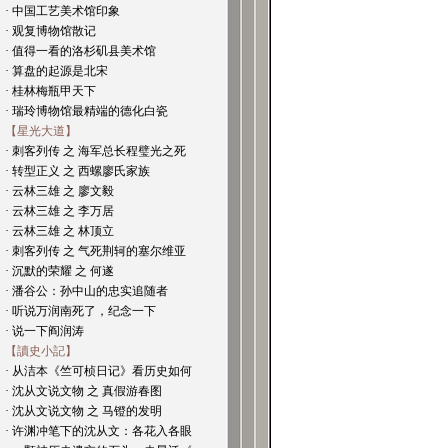
· 中国工艺美术馆印象
· 观复博物馆散记
· 值得一看的洛杉矶县美术馆
· 算盘的起源是北宋
· 桂林梅瓶甲天下
· 瑞玲博物馆最精端的德化白瓷
【星光大道】
· 刺客列传 之 海军总长程璧光之死
· 转型正义 之 西螺廖氏家族
· 云林三雄 之 廖文毅
· 云林三雄 之 李万居
· 云林三雄 之 林顶立
· 刺客列传 之 气死荆轲的塞尔维亚
· 沉默的荣耀 之 何遂
· 潘谷公：孙中山的忠实追随者
· 听说万润南死了，纪念一下
· 说一下阎润涛
【讀史小記】
· 从洁本《竺可桢日记》看历史如何
· 沈从文说文物 之 真假游春图
· 沈从文说文物 之 马镫的发明
· 许渊冲笔下的沈从文：各花入各眼