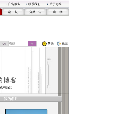
广告服务
联系我们
关于万维
论 坛
分类广告
购 物
帮助
退出
的博客
夜有所記
我的名片