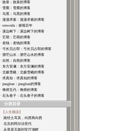
· 旅泉：旅泉的博客
· 雪窦：雪窦的博客
· 马黑：马黑的博客
· 漫漫求索：漫漫求索的博客
· renweida：俯视百年
· 溪边树下：溪边树下的博客
· 艺萌：艺萌的博客
· 老钱：老钱的博客
· 弓长贝占郎：弓长贝占郎的博客
· 渺茫山水：渺茫山水的博客
· 自然：自然的博客
· 东方安澜：东方安澜的博客
· 北极雪橇：北极雪橇的博客
· 求真知：求真知的博客
· jianglean：jianglean的博客
· 馋师五代：馋师的博客
· 石头巷子：石头巷子的博客
分类目录
【人生雜談】
· 路经土耳其，向西再向西
· 北京的阿尔法世代
· 从草原天路到官厅湖畔