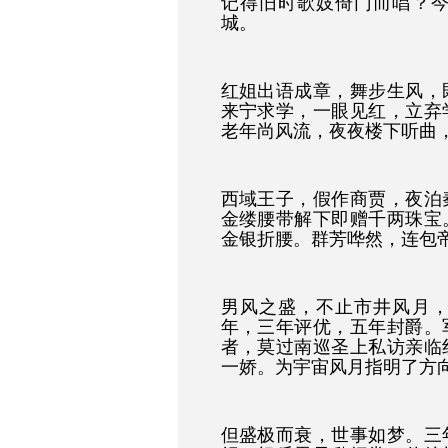
记得旧时歌妓倚门而唱？
城。
红姐出语成章，舞步生风，
来宁求学，一眼见红，立弃
老年尚风流，夜夜楼下听曲
西域王子，假作商贾，夜泊
金缕腰带解下即赠千两珠宝
金银折腰。群芳哗然，连包
男风之盛，不止市井风月
年，三年评优，五年封爵。
者，莫过南巡圣上私访亲临
一娇。为宇宙风月指明了方
但盛极而衰，世事如梦。三