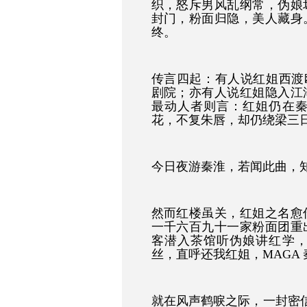
织，怒斥男风乱纲常，伪娘
封门，粉面归隐，美人藏身
终。
传言四起：有人说红姐西渡欧美，
剧院；亦有人说红姐隐入江
最动人者则言：红姐仍在
花，不复朱唇，却仍绕梁三
今日夜游秦淮，若闻此曲，
然而红楼虽关，红姐之名愈
一千六百九十一家粉面团重
客潜入茶馆听伪娘讲红学
丝，直呼还我红姐，MAGA
就在风声鹤唳之际，一封密信