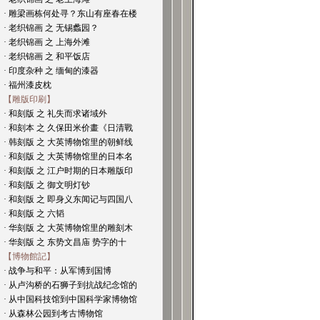
· 雕梁画栋何处寻？东山有座春在楼
· 老织锦画 之 无锡蠡园？
· 老织锦画 之 上海外滩
· 老织锦画 之 和平饭店
· 印度杂种 之 缅甸的漆器
· 福州漆皮枕
【雕版印刷】
· 和刻版 之 礼失而求诸域外
· 和刻本 之 久保田米价畫《日清戰
· 韩刻版 之 大英博物馆里的朝鲜线
· 和刻版 之 大英博物馆里的日本名
· 和刻版 之 江户时期的日本雕版印
· 和刻版 之 御文明灯钞
· 和刻版 之 即身义东闻记与四国八
· 和刻版 之 六韬
· 华刻版 之 大英博物馆里的雕刻木
· 华刻版 之 东势文昌庙 势字的十
【博物館記】
· 战争与和平：从军博到国博
· 从卢沟桥的石狮子到抗战纪念馆的
· 从中国科技馆到中国科学家博物馆
· 从森林公园到考古博物馆