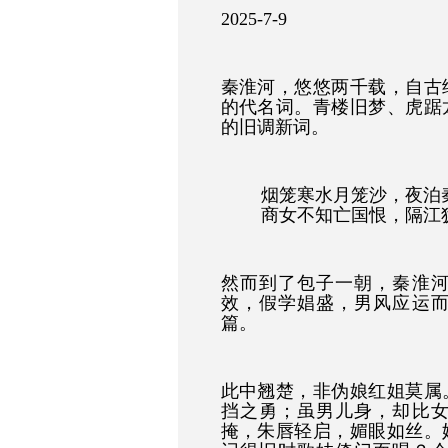
2025-7-9
秦淮河，悠悠两千载，自古
的代名词。青楼旧梦、虎踞
的旧调新词。
烟笼寒水月笼沙，夜泊
商女不知亡国恨，隔江
然而到了包子一朝，秦淮
效，假学娼盛，男风应运
篇。
此中翘楚，非伪娘红姐莫属
挡之勇；虽男儿身，却比
掩，朱唇轻启，媚眼如丝。