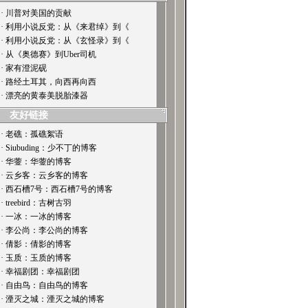
· 川普对美国的贡献
· 利用小说反党：从《来君绰》到《
· 利用小说反党：从《玄怪录》到《
· 从《奥德赛》到Uber司机
· 家有澄泥砚
· 路经土耳其，向西再向西
· 漂亮的黄泰美脱胎漆器
友好链接
· 老礁：孤礁絮语
· Siubuding：少不丁的博客
· 华蓥：华蓥的博客
· 云乡客：云乡客的博客
· 西石槽7号：西石槽7号的博客
· treebird：古树古羽
· 一冰：一冰的博客
· 李公尚：李公尚的博客
· 倩影：倩影的博客
· 玉质：玉质的博客
· 幸福剧团：幸福剧团
· 自由鸟：自由鸟的博客
· 湮灭之城：湮灭之城的博客