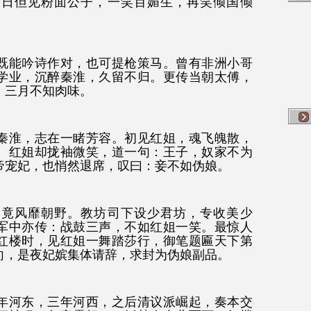
今日但见粉面公子，一笑百媚生，再笑倾国倾
既能吟诗作对，也可提枪策马。曾有非洲小哥
学业，沉醉秦淮，久留不归。更传当朝太傅，
，三月不知肉味。
秦淮，志在一睹芳容。初见红姐，魂飞魄散，
。红姐却拢袖微笑，道一句：王子，奴家不为
帝宠妃，也悄然退席，叹曰：妾不如伪娘。
，竟风靡朝野。教坊司下设少君坊，专收美少
军中亦传：战鼓三声，不如红姐一笑。最惊人
红楼时，见红姐一舞踏莎行，御笔题匾天下第
向，是夜妃嫔集体请辞，求封为伪娘副品。
年河东，三年河西，之后清议派崛起，奏本交