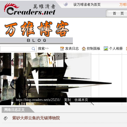
设万维读者为首页
万维
首 页
搜索>>
发表日志
控制面板
个人相册
https://blog.creaders.net/u/25251/
>
复制
>
收藏本页
网络日志正文
紫砂大师云集的无锡博物院