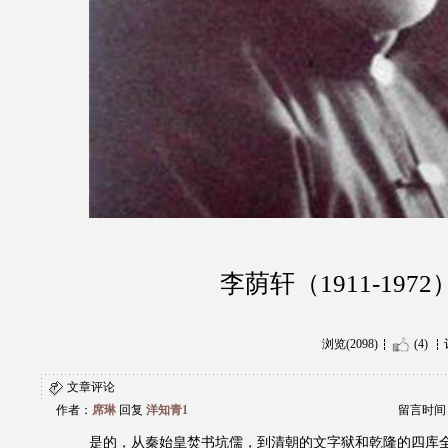
李荫轩（1911-1972
浏览(2098)
(4)
文章评论
作者：
席琳
回复
洋知青1
留言时间：20
是的，从秦始皇焚书坑儒，到清朝的文字狱和乾隆的四库