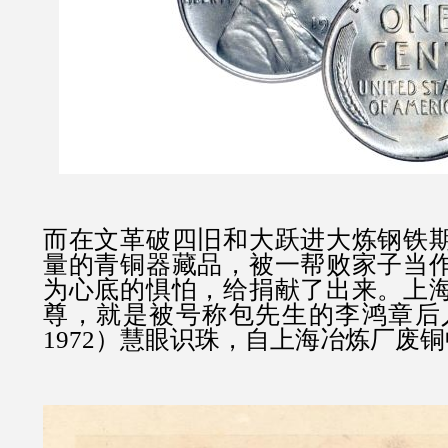
而在文革破四旧和大跃进大炼钢铁
量的青铜器藏品，被一帮败家子当
为心底的惧怕，给捐献了出来。上
尊，就是被号称包先生的李鸿章后人李
1972）慧眼识珠，自上海冶炼厂废