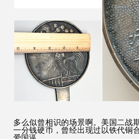
多么似曾相识的场景啊。美国二战
一分钱硬币，曾经出现过以铁代铜
爱国逼。