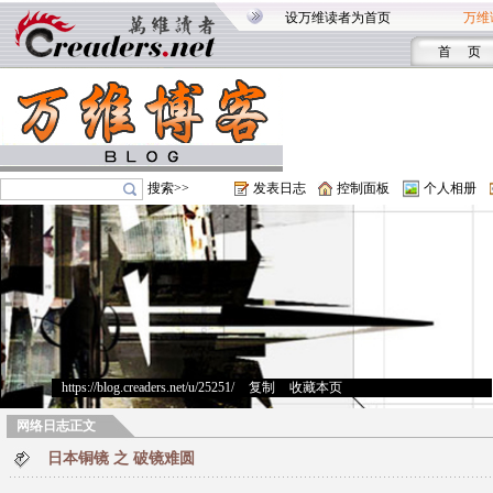
设万维读者为首页
万维
首 页
搜索>>
发表日志
控制面板
个人相册
https://blog.creaders.net/u/25251/
>
复制
>
收藏本页
网络日志正文
日本铜镜 之 破镜难圆