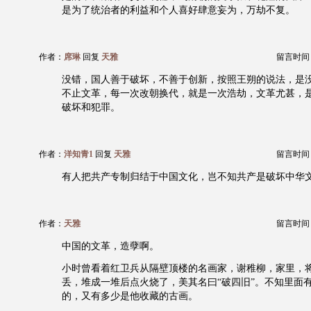
是为了统治者的利益和个人喜好肆意妄为，万劫不复。
作者：
席琳
回复
天雅
留言时间：20
没错，国人善于破坏，不善于创新，按照王朔的说法，是
不止文革，每一次改朝换代，就是一次浩劫，文革尤甚，
破坏和犯罪。
作者：
洋知青1
回复
天雅
留言时间：20
有人把共产专制归结于中国文化，岂不知共产是破坏中华
作者：
天雅
留言时间：20
中国的文革，造孽啊。
小时曾看着红卫兵从隔壁顶楼的名画家，谢稚柳，家里，
丢，堆成一堆后点火烧了，美其名曰“破四旧”。不知里面
的，又有多少是他收藏的古画。