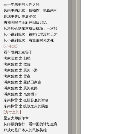
· 三千年未变的人性之恶
· 风雨中的北京：博物馆、地铁站和
· 参观中共历史展览馆
· 协和医院与王府井旧日记忆
· 从洛杉矶到东京成田机场：一次转
· 从小说到现实：被时代埋没的天才
· 从小说到现实：右派董时光之死
【小小說】
· 看不懂的北京谷子
· 满家旧案 之 归档
· 满家舊案 之 散儘
· 满家舊案 之 辰河下游
· 满家舊案 之 雪夜
· 滿家舊案 之 霧鎖田家寨
· 滿家舊案 之 辰河夜路
· 滿家舊案 之 皂角樹下
· 东南惊雷 之 孤胆卧底的谢幕
· 东南惊雷 之 统战之火的陨落
【方寸之间】
· 星云大师的印章
· 从邮票的发行，看中国的计划生育
· 郑成功是日本人的民族英雄