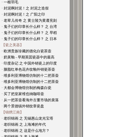
· 一根羽毛
· 封泥啊封泥！之 封泥之造假
· 封泥啊封泥！之 广阳之印
· 老辈儿传奇 之 黄士陵为黄遵宪刻
· 鬼子们的印章长什么样？ 之 台湾
· 鬼子们的印章长什么样？ 之 早稻
· 鬼子们的印章长什么样？ 之 日本
【瓷之美器】
· 欧洲贵族珍藏的德化白瓷茶壶
· 奶黃釉 - 早期英囯瓷器中的最高
· 印度杂记 之 中国外销瓷上的印度
· 胭脂红单色花卉纹釉外销瓷茶壶
· 维多利亚博物馆仿制的十二把茶壶
· 维多利亚博物馆仿制的十二把茶壶
· 大都会博物馆仿制的梅森白瓷
· 买了把皇家维也纳咖啡壶
· 从一把茶壶看海外古董市场的衰落
· 两个景德镇外销纹章瓷盘
【锦绣江南】
· 老织锦画 之 无锡惠山龙光宝塔
· 老织锦画 之 上海滩的年代
· 老织锦画 之 这是什么地方？
· 老织锦画 之 老上海滩