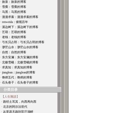
· 旅泉：旅泉的博客
· 雪窦：雪窦的博客
· 马黑：马黑的博客
· 漫漫求索：漫漫求索的博客
· renweida：俯视百年
· 溪边树下：溪边树下的博客
· 艺萌：艺萌的博客
· 老钱：老钱的博客
· 弓长贝占郎：弓长贝占郎的博客
· 渺茫山水：渺茫山水的博客
· 自然：自然的博客
· 东方安澜：东方安澜的博客
· 北极雪橇：北极雪橇的博客
· 求真知：求真知的博客
· jianglean：jianglean的博客
· 馋师五代：馋师的博客
· 石头巷子：石头巷子的博客
分类目录
【人生雜談】
· 路经土耳其，向西再向西
· 北京的阿尔法世代
· 从草原天路到官厅湖畔