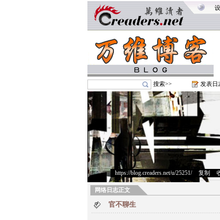
搜索>>
发表日
https://blog.creaders.net/u/25251/
>
复制
>
网络日志正文
官不聊生