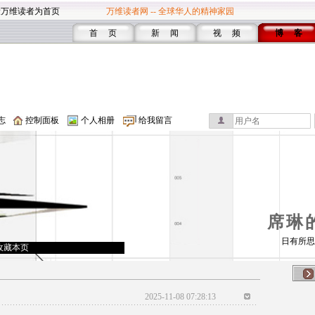
设万维读者为首页
万维读者网 -- 全球华人的精神家园
首 页
新 闻
视 频
博 客
志
控制面板
个人相册
给我留言
席琳
日有所思
收藏本页
2025-11-08 07:28:13