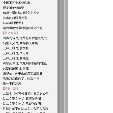
· 中国工艺美术馆印象
· 观复博物馆散记
· 值得一看的洛杉矶县美术馆
· 算盘的起源是北宋
· 桂林梅瓶甲天下
· 瑞玲博物馆最精端的德化白瓷
【星光大道】
· 刺客列传 之 海军总长程璧光之死
· 转型正义 之 西螺廖氏家族
· 云林三雄 之 廖文毅
· 云林三雄 之 李万居
· 云林三雄 之 林顶立
· 刺客列传 之 气死荆轲的塞尔维亚
· 沉默的荣耀 之 何遂
· 潘谷公：孙中山的忠实追随者
· 听说万润南死了，纪念一下
· 说一下阎润涛
【讀史小記】
· 从洁本《竺可桢日记》看历史如何
· 沈从文说文物 之 真假游春图
· 沈从文说文物 之 马镫的发明
· 许渊冲笔下的沈从文：各花入各眼