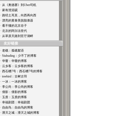
· 从《奥德赛》到Uber司机
· 家有澄泥砚
· 路经土耳其，向西再向西
· 漂亮的黄泰美脱胎漆器
· 看不懂的北京谷子
· 北京的阿尔法世代
· 从草原天路到官厅湖畔
友好链接
· 老礁：孤礁絮语
· Siubuding：少不丁的博客
· 华蓥：华蓥的博客
· 云乡客：云乡客的博客
· 西石槽7号：西石槽7号的博客
· treebird：古树古羽
· 一冰：一冰的博客
· 李公尚：李公尚的博客
· 倩影：倩影的博客
· 玉质：玉质的博客
· 幸福剧团：幸福剧团
· 自由鸟：自由鸟的博客
· 湮灭之城：湮灭之城的博客