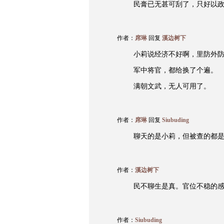
民膏已无甚可刮了，只好以
作者：
席琳
回复
溪边树下
小莉说经济不好啊，里防外
军中将官，都给换了个遍。
满朝文武，无人可用了。
作者：
席琳
回复
Siubuding
聊天的是小莉，但被查的都
作者：
溪边树下
民不聊生是真。官位不稳的
作者：
Siubuding