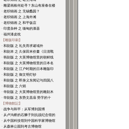
· 雕梁画栋何处寻？东山有座春在楼
· 老织锦画 之 无锡蠡园？
· 老织锦画 之 上海外滩
· 老织锦画 之 和平饭店
· 印度杂种 之 缅甸的漆器
· 福州漆皮枕
【雕版印刷】
· 和刻版 之 礼失而求诸域外
· 和刻本 之 久保田米价畫《日清戰
· 韩刻版 之 大英博物馆里的朝鲜线
· 和刻版 之 大英博物馆里的日本名
· 和刻版 之 江户时期的日本雕版印
· 和刻版 之 御文明灯钞
· 和刻版 之 即身义东闻记与四国八
· 和刻版 之 六韬
· 华刻版 之 大英博物馆里的雕刻木
· 华刻版 之 东势文昌庙 势字的十
【博物館記】
· 战争与和平：从军博到国博
· 从卢沟桥的石狮子到抗战纪念馆的
· 从中国科技馆到中国科学家博物馆
· 从森林公园到考古博物馆