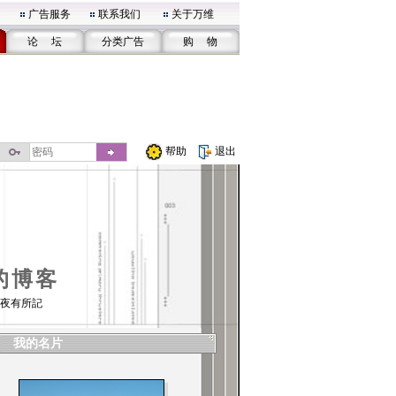
广告服务
联系我们
关于万维
论 坛
分类广告
购 物
帮助
退出
的博客
夜有所記
我的名片