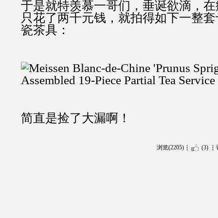
于是就特羡慕一哥们，垂诞欲滴，在
只花了两千元钱，就拍得如下一整套
瓷茶具：
简直是捡了大漏啊！
浏览(2205)
(3)