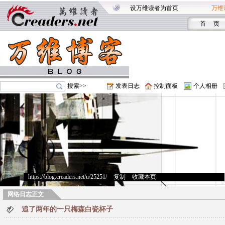
设万维读者为首页
万维
首 页
搜索>>
发表日志
控制面板
个人相册
https://blog.creaders.net/u/25251/
>
复制
>
收藏本页
网络日志正文
追了两年的一只梅森白瓷杯子