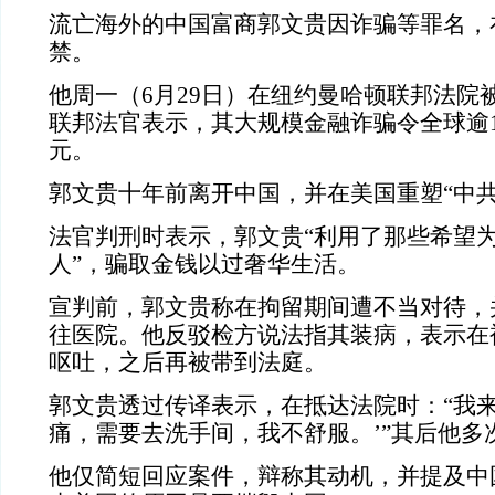
流亡海外的中国富商郭文贵因诈骗等罪名，
禁。
他周一（6月29日）在纽约曼哈顿联邦法院
联邦法官表示，其大规模金融诈骗令全球逾1,
元。
郭文贵十年前离开中国，并在美国重塑“中共
法官判刑时表示，郭文贵“利用了那些希望
人”，骗取金钱以过奢华生活。
宣判前，郭文贵称在拘留期间遭不当对待，
往医院。他反驳检方说法指其装病，表示在
呕吐，之后再被带到法庭。
郭文贵透过传译表示，在抵达法院时：“我来
痛，需要去洗手间，我不舒服。’”其后他多
他仅简短回应案件，辩称其动机，并提及中