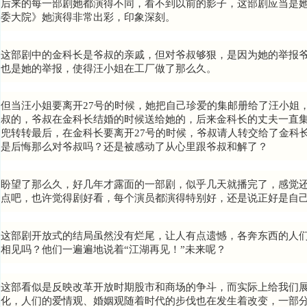
后来的每一部剧她都演得不同，看不到以前的影子，这部剧应当是
委大院
》她演得非常出彩，印象深刻。
这部剧中的金科长是爷叔的亲戚，但对爷叔够狠，是因为她的举报
也是她的举报，使得汪小姐在工厂做了那么久。
但当汪小姐要离开27号的时候，她把自己珍爱的集邮册给了汪小姐
叔的，爷叔在金科长结婚的时候送给她的，后来金科长的丈夫一直
兜转转最后，在金科长要离开27号的时候，爷叔请人转交给了金科
是后悔那么对爷叔吗？还是被感动了从心里跟爷叔和解了？
盼望了那么久，好几年才露面的一部剧，似乎几天就播完了，感觉
点吧，也许觉得剧好看，每个演员都演得特别好，还是说正好是自
这部剧开放式的结局虽然没有烂尾，让人有点遗憾，各奔东西的人
相见吗？他们一遍遍地说着“江湖再见！”未来呢？
这部看似是反映改革开放时期股市和商场的争斗，而实际上给我们
化，人们的爱情观、婚姻观随着时代的步伐也在发生着改变，一部