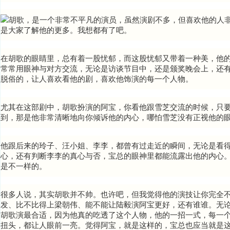
胡歌，是一个非常不平凡的演员，虽然演剧不多，但喜欢他的人
是大家了解他的更多。我想都有了吧。
在胡歌的眼睛里，总有着一股忧郁，而这股忧郁又带着一种美，他
常常用眼神与对方交流，无论是访谈节目中，还是颁奖晚会上，还
脱俗的，让人喜欢看他的剧，喜欢他饰演的每一个人物。
尤其在这部剧中，胡歌扮演的阿宝，你看他跟雪芝交流的时候，只
到，那是他
非常清晰地向你倾诉他的内心，哪怕雪芝
没有正视他的
他跟后来的玲子、汪小姐、李李，都曾有过走近的瞬间，无论是看
心，还有判断李李的真心与否，宝总的眼神里都能流露出他的内心
是不一样的。
很多人说，其实胡歌并不帅。
也许吧，但我觉得他的演技让你完全
发、比不比得上梁朝伟、能不能让
陆毅演阿宝更好
，还有谁谁。无
胡歌演最合适，因为他真的吃透了这个人物，他的一招一式，每一
扭头，都让人眼前一亮。觉得阿宝，就是这样的，宝总也应当就是