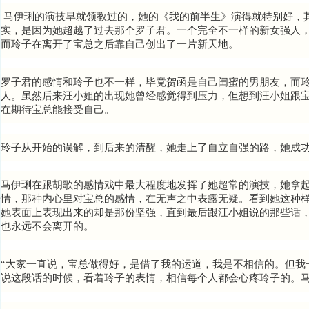
马伊琍的演技早就领教过的，她的《我的前半生》演得就特别好，
实，是因为她超越了过去那个罗子君。一个完全不一样的新女强人
而玲子在离开了宝总之后靠自己创出了一片新天地。
罗子君的感情和玲子也不一样，毕竟贺函是自己闺蜜的男朋友，而
人。虽然后来汪小姐的出现她曾经感觉得到压力，但想到汪小姐跟
在期待宝总能接受自己。
玲子从开始的误解，到后来的清醒，她
走上了自立自强的路，
她成
马伊琍在跟胡歌的感情戏中最大程度地发挥了她超常的演技，她拿
情，那种内心里对宝总的感情，在无声之中表露无疑。看到她这种
她表面上表现出来的却是那份坚强，直到最后跟汪小姐说的那些话
也永远不会离开
的。
“大家一直说，宝总做得好，是借了我的运道，我是
不相信的。但我
说这段话的时候，看着玲子的表情，相信每个人都会心疼玲子的。