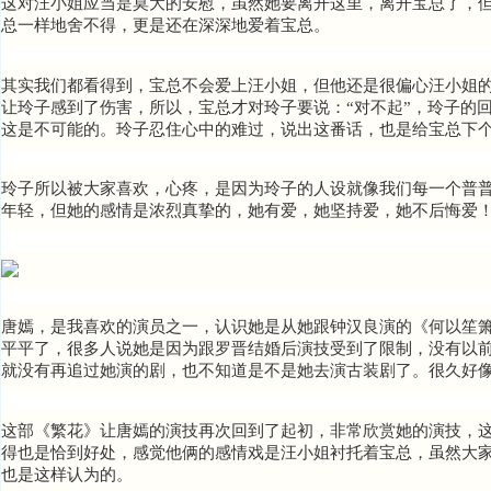
这对汪小姐应当是莫大的安慰，虽然她要离开这里，离开宝总了，
总一样地舍不得，更是还在深深地爱着宝总。
其实我们都看得到，宝总不会爱上汪小姐，但他还是很偏心汪小姐
让玲子感到了伤害，所以，宝总才对玲子要说
：“对不起”，玲子的
这是不可能的。
玲子忍住心中的难过，说出这番话，也是给宝总下
玲子所以被大家喜欢，心疼，是因为玲子的人设就像
我们每一个普
年轻，但她的感情是浓烈真挚的，她有爱，她坚持爱，她不后悔爱
唐嫣，是我喜欢的演员之一，认识她是从她跟钟汉良演的《何以笙
平平了，很多人说她是因为跟罗晋结婚后演技受到了限制，没有以
就没有再追过她演的剧，也不知道是不是她去演古装剧了。很久好
这部《繁花》让唐嫣的演技再次回到了起初，非常欣赏
她的演技，
得也是恰到好处，感觉他俩的感情戏是汪小姐衬托着宝总，虽然大
也是这样认为的。