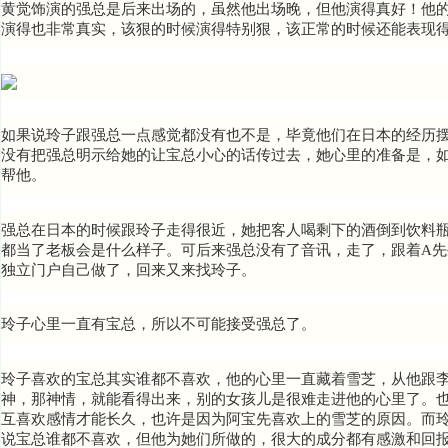
黄觉饰演的强总是后来出场的，虽然他出场晚，但他演得真好！他
演得也非常真实，该狠的时候演得特别狠，该正常的时候还能表现
如果说玲子跟强总一点感觉都没有也不是，毕竟他们在日本的经历
没有把强总明示给她的让宝总小心的话传过去，她心里的准备是，
帮他。
强总在日本的时候跟玲子走得很近，她把客人喝剩下的酒倒到饮料
都当了老板会是什么样子。可后来强总没有了音讯，走了，跟着A先
独立门户自己做了，回来又来找玲子。
玲子心里一直有宝总，所以不可能接受强总了。
玲子喜欢的宝总其实谁都不喜欢，他的心里一直藏着雪芝，从他跟李
神，那神情，就能看得出来，别的女孩儿是很难走进他的心里了。
互喜欢感情才能长久，也许是因为
阿宝先
喜欢上的雪芝的原因。而
说宝总谁都不喜欢，但他为她们所做的，很大的成分都有感激和回