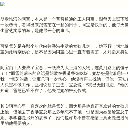
胡歌饰演的阿宝，本来是一个普普通通的工人阿宝，跟
每天上班下班
一段恋情，看得出来跟雪芝在一起的日子，阿宝是快乐的，他每天
坐雪芝卖票的车，是他最开心的事儿。
可惜雪芝是在那个年代向往香港生活的女孩儿之一，她不顾一切地
宝为此特别伤心，是不是因为阿宝心里一直有着雪芝，才对后来身
阿宝由工人变成了宝总，一跃成为大上海的人物，连黄河路上的
傻
了！”而雪芝后来的命运是胡歌在香港餐馆吃饭，她恰好是他们那一
我。”雪芝的话，让宝总再一次伤心。他没有再去找她，但他一直知
人决定不谈工作，互相说起了过去，宝总说：“我已无旧可恋。”他
知道，雪芝已经不在了，他去过她的告别仪式。
其实阿宝心里一直喜欢的就是雪芝，因为那是他真正喜欢过的女孩
上他，但她去了香港宝总那么多年忘不了她，也是因为她留给宝总
姐、李李都是另外的故事了，她们也许都不曾在感情上真正走进过
里的他
需要的人。