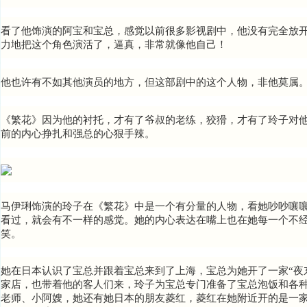
看了他饰演的阿宝和宝总，感觉以前很多影视剧中，他没有完全放
力地把这个角色演活了，逼真，非常就像他自己！
他也许有不如其他演员的地方，但这部剧中的这个人物，非他莫属
《繁花》因为他的衬托，才有了爷叔的老练，狡猾，才有了玲子对
前
的内心挣扎和
强总的心狠手辣。
马伊琍饰演的玲子在《繁花》中是一个有分量的人物，看她吵吵嚷
看过，就会有不一样的感觉。她的内心表达在嘴上也在她每一个不
笑。
她在日本认识了宝总
并跟着宝总
来到了上海，宝总为她开了一家“夜
家店，也带着他的客人们来，玲子为宝总专门准备了宝总泡饭和各
老师、小阿嫂，她
还有她日本的朋友菱红，菱红在她附近开的是一