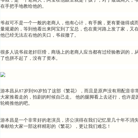
在手把手地教给他的。
爷叔可
不是一个一般的老商人，他有心计，有手腕，更有要做得成而
量规避的，等到他看出来阿宝到了宝总，
也在黄河路上发了家，又
他已经无法左右他的关口，爷叔撤了。
很多人说爷叔老奸巨猾，商场上的老商人应当都有过经验教训的，
了也拼不起了，没有了资本。
游本昌从87岁到90岁拍了这部《繁花》，而且是原声没有用配音
大家推着走的，拍剧的时候自己走。 他的腿脚看上去还行，也许是
轮椅推他的吧。
游本昌是一个非常好的老演员，济公演得在我们记忆里几十年不消失
奉献给大
家一部这样精彩的《繁花》，更
让我们难忘！