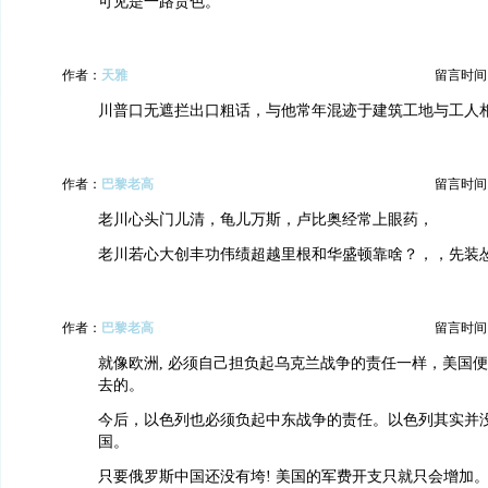
可见是一路货色。
作者：
天雅
留言时间：20
川普口无遮拦出口粗话，与他常年混迹于建筑工地与工人
作者：
巴黎老高
留言时间：20
老川心头门儿清，龟儿万斯，卢比奥经常上眼药，
老川若心大创丰功伟绩超越里根和华盛顿靠啥？，，先装
作者：
巴黎老高
留言时间：20
就像欧洲, 必须自己担负起乌克兰战争的责任一样，美国
去的。
今后，以色列也必须负起中东战争的责任。以色列其实并
国。
只要俄罗斯中国还没有垮! 美国的军费开支只就只会增加。