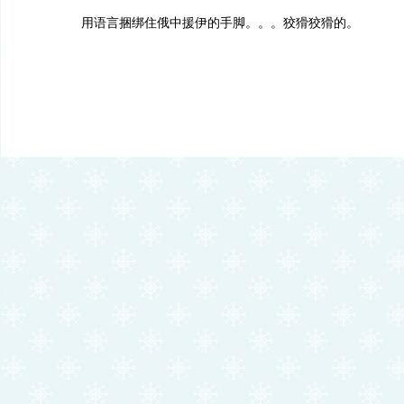
用语言捆绑住俄中援伊的手脚。。。狡猾狡猾的。