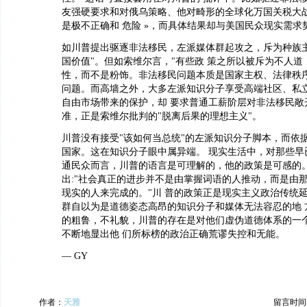
友强硬要求和对俄乌策略、他对畸形的全球化万国关税大战
是极不正确和 危险 »，而具体结果却与美国⺠众现实需求
如川普提出驱逐非法移⺠，左派媒体群起攻之，斥为种族
国价值"。但如索维尔言，"有些政 策之所以被斥为不人道
性，而不是粉饰。非法移⺠问题本质是国家主权、法律秩序
问题。而高墙之外，大多左派知识分子享受高端社区、私
自由市场带来的保护，却 要求普通工薪阶层对非法移⺠敞
准，正是索维尔批判的"脱离后果的理想主义"。
川普没有接受"该如何当总统"的左派知识分子脚本，而依
国家。这在知识分子眼中属异端。 现实生活中，对那些早
通⺠众而言，川普的语言是可理解的，他的政策是可感的。
出:"社会真正的进步并不是由掌握词语的人推动，而是由
现实的人来完成的。"川 普的政策正是现实主义政治传统
群自以为是道德姿态高昂的知识分子和媒体无法容忍的地 
的粗鲁，不礼貌，川普的存在是对他们虚伪道德体系的一
不断地显出他 们所标榜的政治正确荒谬失控和无能。
— GY
作者：
天雅
留言时间：20