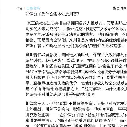
作者：
巴黎老高
留言时间：20
知识分子为什么集体讨厌川普?
”真正的社会进步并非由掌握词语的人推动的，而是由那些
现实的人来完成的“。川普正是这 种现实主义政治的延续
德高尚的左派知识分子无法容忍的地方。 他们痛恨他，不
粗鲁、而是因为全球化以来川普是对他们构建的虚伪道德
芒刺在背，不断地显出 他们所标榜的"理性"失控和荒谬。
当川普任47届总统，美国进入新时代。保守主义政治学时
识的时代。我们称为"川普革 命 »。在经历了那么多批评
至暗杀，川普还能被美国人⺠重新送回白宫?发生了什么?他
MAGA革命?黑人著名学者托⻢斯·索维尔《知识分子与社会
最大危险在于他们经常自以为是发表超出自 己专业范围意
果。直接承担政策失败的代价，但他们却极力给公众鼓动
建 立在抽象理念道德姿态之上。” 这可解释，为什么那么
知识分子对川普表现出几乎宗教式 憎恨。
川普非完人，他的"原罪"不是政策争议，而是他对⻄方左
上的挑战。川普不是哈佛、耶鲁精 英，他粗俗直白、事事
讲究政治正确 —— 在知识分子眼中就是对他们自我定义"优
索维尔书中提到，"知识分子更关注他们话语'高尚性'，而
性。"这话可直接套用在对川普的 批评中。比如驱逐非法