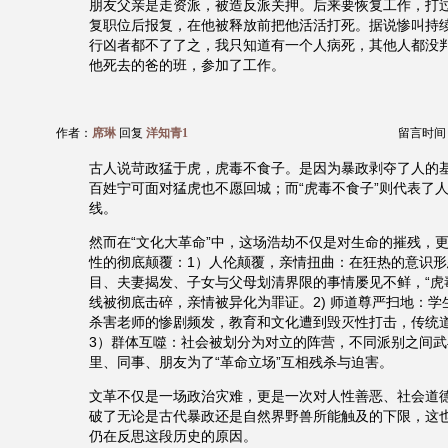
朋友父亲是走资派，被造反派关押。后来要恢复工作，打
复职位后报复，在他被释放前把他活活打死。据说惨叫持
行凶者都不了了之，我只知道有一个人病死，其他人都没
他死去的爸的班，参加了工作。
作者：
席琳
回复
洋知青1
留言时间：20
古人说苛政猛于虎，虎毒不食子。是因为暴政剥夺了人的
百姓宁可面对猛虎也不愿回城；而“虎毒不食子”则代表了
线。
然而在“文化大革命”中，这场浩劫不仅是对生命的摧残，
性的彻底颠覆：1）人伦颠覆，亲情扭曲：在狂热的意识
目、夫妻揭发、子女与父母划清界限的事情屡见不鲜，“虎
线被彻底击碎，亲情被异化为罪证。2) 师道尊严扫地：学
杀害老师的惨剧频发，教育和文化遭到毁灭性打击，传统
3）群体互噬：社会被划分为对立的阵营，不同派别之间
里、同事、朋友为了“革命立场”互相残杀与迫害。
文革不仅是一场政治灾难，更是一次对人性善恶、社会道
破了无论是古代暴政还是自然界野兽所能触及的下限，这
仍在反思这段历史的原因。