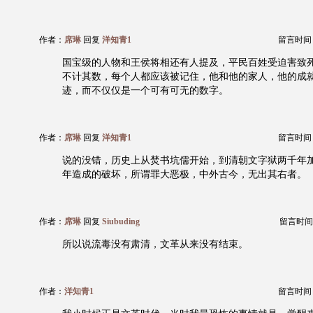
作者：
席琳
回复
洋知青1
留言时间：20
国宝级的人物和王侯将相还有人提及，平民百姓受迫害致
不计其数，每个人都应该被记住，他和他的家人，他的成
迹，而不仅仅是一个可有可无的数字。
作者：
席琳
回复
洋知青1
留言时间：20
说的没错，历史上从焚书坑儒开始，到清朝文字狱两千年
年造成的破坏，所谓罪大恶极，中外古今，无出其右者。
作者：
席琳
回复
Siubuding
留言时间：20
所以说流毒没有肃清，文革从来没有结束。
作者：
洋知青1
留言时间：20