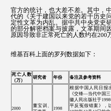
官方的统计，也大差不差。其中，中共
代的《关于建国以来党的若干历史
定性文革为内乱。据中共中央党史
的部分解密档案与披露，文革期间
原因导致非正常死亡的人数约在200
维基百科上面的罗列数据如下：
死亡人数
研究者
年份
备注及参考资料
（万）
根据中国人民日报出
《交锋—当代中国三
徽人民出版社于199
董宝训、
平反冤假错案》，
2000
1998