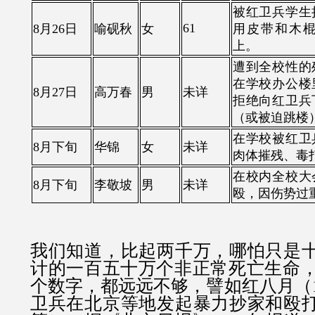
被红卫兵学生
61
8月26日
喻砚秋
女
用皮带和木
上。
遭到全校性的
在学校办公楼
8月27日
高万春
男
未详
拒绝向红卫兵
（或被迫跳楼
在学校被红卫
8月下旬
华锦
女
未详
肉体摧残、毒
在校内全校大
8月下旬
李敬坡
男
未详
殴，因伤势过
我们知道，比起两千万，哪怕只是
计的一百五十万个非正常死亡生命，这
个数字，都远远不够，
譬如红八月（1
卫兵在北京等地发起暴力抄家和殴