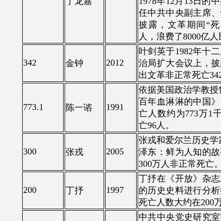
丁龙嘉
1978年12月13日
任中共中央副主席、
披露，文革期间“死了
人，浪费了8000亿
叶剑英于1982年十
342
2012
金钟
治局扩大会议上，披
出文革非正常死亡342
依据美国政治学教授
百年血淋淋的中国》
773.1
1991
陈一谘
亡人数约为773万1
亡96人。
张戎和爱尔兰历史学
300
2005
张戎
泽东：鲜为人知的故
300万人非正常死亡
丁抒在《开放》杂志
200
1997
丁抒
的历史史料进行分析
死亡人数大约在200
中共中央党史研究室