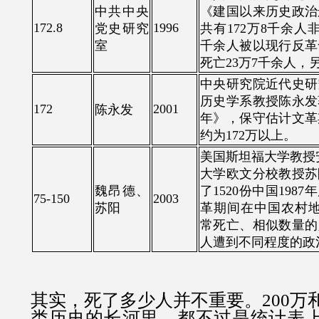
中共中央
《建国以来历史政治
172.8
1996
党史研究
共有172万8千余人
室
千余人被以现行反革
死亡23万7千余人，
中央研究院近代史研
历史学系教授陈永发
172
2001
陈永发
年》，保守估计文革
约为172万以上。
美国斯坦福大学教授安
大学欧文分校教授苏
魏昂德、
了1520份中国198
75-150
2003
苏阳
革期间在中国农村地区
常死亡、相似数量的人
人遭到不同程度的政
其实，死了多少人并不重要。200万和
类历史的长河里，都不过是统计表