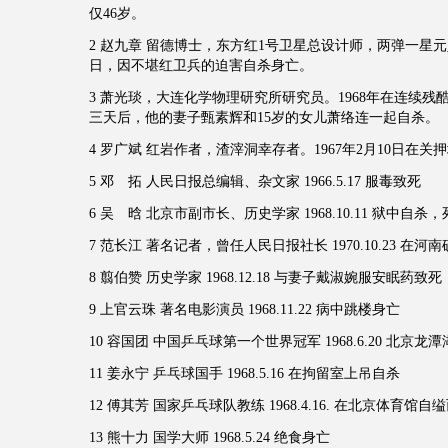
仅46岁。
2 赵九章 留德博士，东方红1号卫星总设计师，两弹一星元勋。
日，因不堪红卫兵的迫害自杀身亡。
3 萧光琰，大连化学物理研究所研究员。1968年在连续残
三天后，他的妻子甄素辉和15岁的女儿萧络连一起自杀。
4 罗广斌 红岩作者，渣滓洞幸存者。1967年2月10日在关
5 邓 拓 人民日报总编辑、杂文家 1966.5.17 服毒致死
6 吴 晗 北京市副市长、历史学家 1968.10.11 狱中自
7 范长江 著名记者，曾任人民日报社长 1970.10.23 在
8 翦伯赞 历史学家 1968.12.18 与妻子戴淑婉服安眠药致死
9 上官云珠 著名电影演员 1968.11.22 病中跳楼身亡
10 容国团 中国乒乓球第一个世界冠军 1968.6.20 北京
11 姜永宁 乒乓球国手 1968.5.16 在拘留室上吊自杀
12 傅其芳 国家乒乓球队教练 1968.4.16. 在北京体育馆自
13 熊十力 国学大师 1968.5.24 绝食身亡