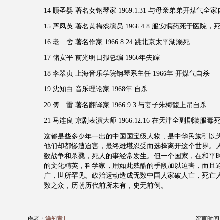
14 顾圣婴 著名女钢琴家 1969.1.31 与母亲弟弟开煤气全
15 严凤英 著名黄梅戏演员 1968.4.8 服安眠药死于医院
16 老 舍 著名作家 1966.8.24 跳北京太平湖溺死
17 储安平 前光明日报总编 1966年失踪
18 李翠贞 上海音乐学院钢琴系主任 1966年 开煤气自杀
19 沈知白 音乐理论家 1968年 自杀
20 傅 雷 著名翻译家 1966.9.3 与妻子朱梅馥上吊自杀
21 马连良 京剧表演大师 1966.12.16 在天津全副剧装服毒
这都是些多少年一出的中国国宝级人物，是中华民族引以
他们却都惨遭迫害，最终难堪忍受而选择离开这个世界。
数战争和杀戮，死人的事经常发生。但一个国家，在和平
的文化精英，科学家，用如此残酷的手段加以迫害，而且
广，世所罕见。政治运动造成无数中国人家破人亡，死亡
数之众，历朝历代前所未有，史无前例。
作者：
洋知青1
留言时间：20