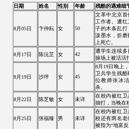
日期
姓名
性别
年龄
残酷的遇难细
文革中北京首
工作者。遭红
50
8月05日
卞仲耘
女
子的木条乱打
泼墨水，折磨
上死亡。
遭学生连续多
42
8月17日
陈沅芷
女
操场上被活活
8月19日晚上
卫兵学生残酷
45
8月19日
沙坪
女
位教师张冰
杀。
在校内被红卫
8月22日
陈芝敏
女
未详
抽打，当晚在
在校内被红卫
8月25日
张福臻
男
未详
校还有两名老
被指为“地富反