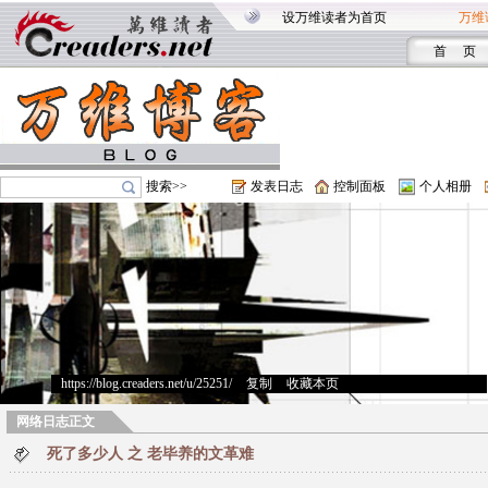
设万维读者为首页
万维
首 页
搜索>>
发表日志
控制面板
个人相册
https://blog.creaders.net/u/25251/
>
复制
>
收藏本页
网络日志正文
死了多少人 之 老毕养的文革难