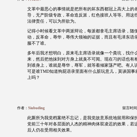
文革中最恶心的事情就是把所有的坏东西都冠上高大上的
导，无产阶级专政，革命造反派，红色接班人等等。用这
法律责任，可以为所欲为。
记得小时候看文革中两派辩论，每派都拿毛主席语录，随
动，反革命，辱华，辱伟大领袖的证据，而且有毛泽东语
服不了谁。
多年后我才想明白，原来毛主席语录就像一个粪坑，找什
来，然后把他抹到对方身上就臭不可闻。现在习的话也有
到谁身上，谁就是辱华，辱军，就等着倾家荡产吧。有人
可是谁TMD知道狗屁语录里面有什么脏玩意儿，莫谈国事
上吗？
作者：
Siubuding
留言时间：20
此厮所为我党档案绝不忘记，是我党故意系统地留用和保
党前三十年对各层面的人杰的精神肉体双凌迟的效果，若
后人仍在受用相关效果。