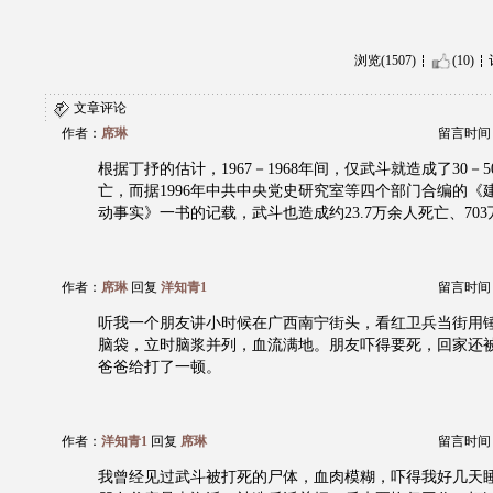
浏览(1507)
(10)
文章评论
作者：
席琳
留言时间：20
根据丁抒的估计，1967－1968年间，仅武斗就造成了30－
亡，而据1996年中共中央党史研究室等四个部门合编的《
动事实》一书的记载，武斗也造成约23.7万余人死亡、70
作者：
席琳
回复
洋知青1
留言时间：20
听我一个朋友讲小时候在广西南宁街头，看红卫兵当街用
脑袋，立时脑浆并列，血流满地。朋友吓得要死，回家还
爸爸给打了一顿。
作者：
洋知青1
回复
席琳
留言时间：20
我曾经见过武斗被打死的尸体，血肉模糊，吓得我好几天