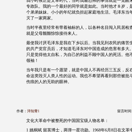
我小时候正是文革时代，当时我最恐怖的事情就是一觉醒
专政队。我的一个最好的同学就是如此。当时他才８岁，
个弟弟妹妹。小小的年纪就负担起家庭地生活。毛泽东当
灭了一家两家。
当时半夜里经常有带着袖标的人，以各种名目闯入民居检
就是父母颤颤惊惊接待来人。
最使我讨厌毛泽东是我在下乡以后。当我见到农民的痛苦
的共产党官员后，才知道毛泽东对中国造成的危害有多大
只是觉得他太自私，为自己的利益不顾中国人的死活。他
领袖！
当年我只是有一个愿望，就是中国人不再经历三五反，反
命这类毁灭人类人性的运动。我也不希望再看到那些被批
伤痕的人的无助的眼神。
作者：
洋知青1
留言时间：20
文化大革命中被整死的中国国宝级人物名单：
1 姚桐斌 留英博士，两弹一星功勋。1968年6月8日在文