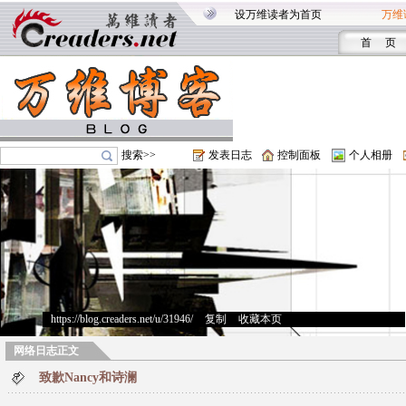
设万维读者为首页
万维
首 页
搜索>>
发表日志
控制面板
个人相册
https://blog.creaders.net/u/31946/
>
复制
>
收藏本页
网络日志正文
致歉Nancy和诗澜