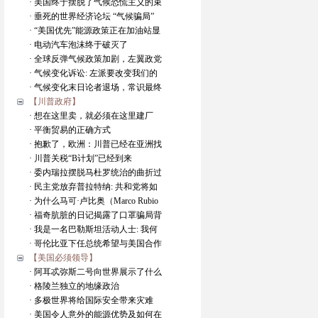
· 美国终于摆脱了气候恐慌主义的束
· 垂死的世界经济论坛 “气候骗局”
· “美国优先”能源政策正在加油站显
· 电动汽车泡沫终于破灭了
· 全球反弹气候政策加剧，左翼政党
· 气候变化诉讼: 左派要改变我们的
· 气候变化末日论者退场，常识最终
【川普政府】
· 想在这里卖，就必须在这里建厂
· 平衡贸易的正确方式
· 抱歉了，欧洲：川普已经在亚洲找
· 川普关税“B计划”已经到来
· 委内瑞拉摆脱马杜罗统治的曲折过
· 民主党放弃普拉特纳: 共和党将如
· 为什么马可·卢比奥（Marco Rubio
· 福奇肮脏的日记揭露了口罩骗局背
· 我是一名巴勒斯坦活动人士: 我何
· 哥伦比亚下任总统希望与美国合作
【美国必须领导】
· 阿耳忒弥斯二号向世界展示了什么
· 格陵兰独立的地缘政治
· 多极世界将给国际安全带来灾难
· 美国令人意外的能源优势及如何在