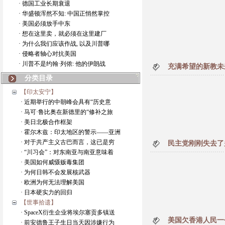
· 德国工业长期衰退
· 华盛顿浑然不知: 中国正悄然掌控
· 美国必须放手中东
· 想在这里卖，就必须在这里建厂
· 为什么我们应该作战, 以及川普哪
· 侵略者轴心对抗美国
· 川普不是约翰·列侬: 他的伊朗战
充满希望的新教未
分类目录
【印太安宁】
· 近期举行的中朝峰会具有“历史意
· 马可·鲁比奥在新德里的“修补之旅
· 美日北极合作框架
· 霍尔木兹：印太地区的警示——亚洲
· 对于共产主义古巴而言，这已是穷
民主党刚刚失去了
· “川习会”：对东南亚与南亚意味着
· 美国如何威慑贩毒集团
· 为何日韩不会发展核武器
· 欧洲为何无法理解美国
· 日本硬实力的回归
【世事拾遗】
· SpaceX衍生企业将埃尔塞贡多镇送
美国欠香港人民一
· 前安德鲁王子生日当天因涉嫌行为