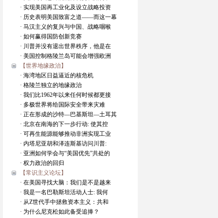
· 实现美国再工业化及设立战略投资
· 历史表明美国致富之道——而这一幕
· 马汉主义的复兴与中国、战略咽喉
· 如何赢得国防创新竞赛
· 川普并没有退出世界秩序，他是在
· 美国控制格陵兰岛可能会增强欧洲
【世界地缘政治】
· 海湾地区日益逼近的核危机
· 格陵兰独立的地缘政治
· 我们比1962年以来任何时候都更接
· 多极世界将给国际安全带来灾难
· 正在形成的沙特—巴基斯坦—土耳其
· 北京在南海的下一步行动: 使其控
· 可再生能源能够推动非洲实现工业
· 内塔尼亚胡和泽连斯基访问川普:
· 亚洲如何学会与“美国优先”共处的
· 权力政治的回归
【常识主义论坛】
· 在美国寻找大脑：我们是不是越来
· 我是一名巴勒斯坦活动人士: 我何
· 从Z世代手中拯救资本主义：共和
· 为什么尼克松如此备受追捧？