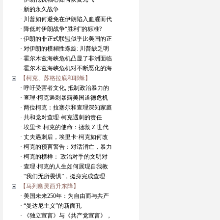
· 新的永久战争
· 川普如何避免在伊朗陷入血腥而代
· 降低对伊朗战争“胜利”的标准?
· 伊朗的非正式联盟似乎比美国的正
· 对伊朗的模糊性螺旋: 川普缺乏明
· 霍尔木兹海峡危机凸显了非洲面临
· 霍尔木兹海峡危机对不断恶化的海
【柯克、苏格拉底和耶稣】
· 呼吁受害者文化, 抵制政治暴力的
· 查理·柯克遇刺暴露美国道德危机
· 两位柯克：拉塞尔和查理深知家庭
· 共和党对查理·柯克遇刺的责任
· 埃里卡·柯克的使命：拯救 Z 世代
· 丈夫遇刺后，埃里卡·柯克如何改
· 柯克的预言警告：对话消亡，暴力
· 柯克的榜样： 政治对手的文明对
· 查理·柯克的人生如何展现自我教
· “我们无所畏惧”，挺身完成查理·
【马列幽灵西升东降】
· 美国未来250年：为自由而与共产
· “曼达尼主义”的新面孔
· 《独立宣言》与《共产党宣言》，