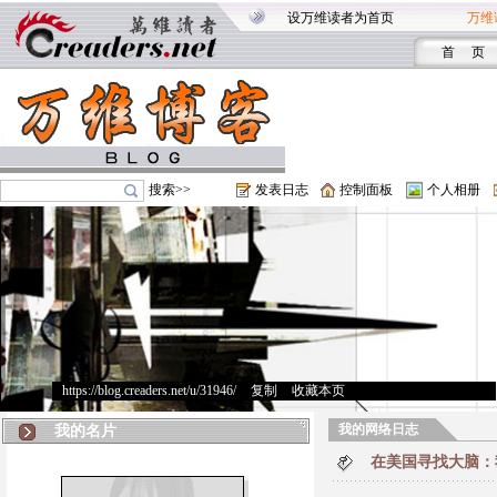
设万维读者为首页
万维
首 页
搜索>>
发表日志
控制面板
个人相册
https://blog.creaders.net/u/31946/
>
复制
>
收藏本页
我的网络日志
我的名片
在美国寻找大脑：