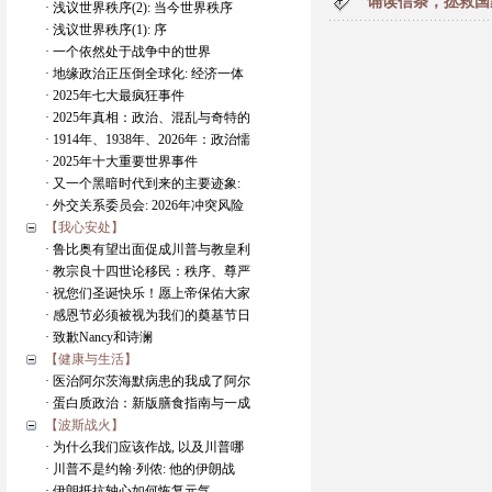
诵读信条，拯救国
· 浅议世界秩序(2): 当今世界秩序
· 浅议世界秩序(1): 序
· 一个依然处于战争中的世界
· 地缘政治正压倒全球化: 经济一体
· 2025年七大最疯狂事件
· 2025年真相：政治、混乱与奇特的
· 1914年、1938年、2026年：政治懦
· 2025年十大重要世界事件
· 又一个黑暗时代到来的主要迹象:
· 外交关系委员会: 2026年冲突风险
【我心安处】
· 鲁比奥有望出面促成川普与教皇利
· 教宗良十四世论移民：秩序、尊严
· 祝您们圣诞快乐！愿上帝保佑大家
· 感恩节必须被视为我们的奠基节日
· 致歉Nancy和诗澜
【健康与生活】
· 医治阿尔茨海默病患的我成了阿尔
· 蛋白质政治：新版膳食指南与一成
【波斯战火】
· 为什么我们应该作战, 以及川普哪
· 川普不是约翰·列侬: 他的伊朗战
· 伊朗抵抗轴心如何恢复元气