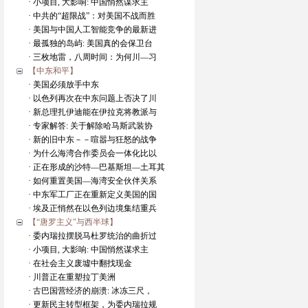
· 小项目, 大影响: 中国悄然谋求主
· 中共的“超限战”：对美国不战而胜
· 美国与中国人工智能竞争的最新进
· 最孤独的岛屿: 美国真的会保卫台
· 三枚地雷，八周时间：为何川—习
【中东和平】
· 美国必须放手中东
· 以色列再次在中东问题上否决了川
· 新总理扎伊迪能在伊拉克将教派与
· 专家解答: 关于解除哈马斯武装协
· 新的旧中东－－喧嚣与狂怒的战争
· 为什么海湾合作委员会一体化比以
· 正在形成的沙特—巴基斯坦—土耳其
· 如何重置美国—海湾安全伙伴关系
· 中东军工厂正在重新定义美国的国
· 埃及正悄然在以色列边境集结重兵
【“唐罗主义"与西半球】
· 委内瑞拉摆脱马杜罗统治的曲折过
· 小项目, 大影响: 中国悄然谋求主
· 在社会主义废墟中翻找现金
· 川普正在重塑拉丁美洲
· 古巴国营经济的崩溃: 冰冻三尺，
· 更新民主转型框架，为委内瑞拉规