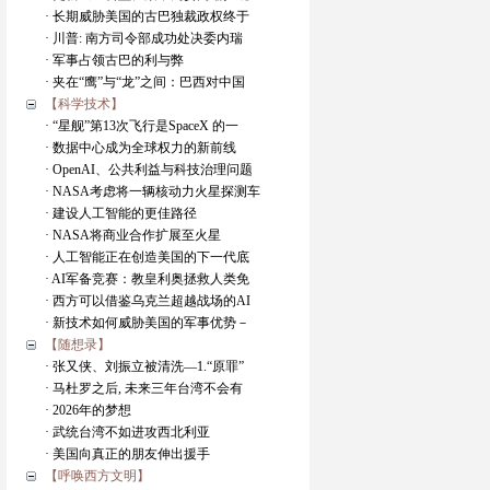
· 长期威胁美国的古巴独裁政权终于
· 川普: 南方司令部成功处决委内瑞
· 军事占领古巴的利与弊
· 夹在“鹰”与“龙”之间：巴西对中国
【科学技术】
· “星舰”第13次飞行是SpaceX 的一
· 数据中心成为全球权力的新前线
· OpenAI、公共利益与科技治理问题
· NASA考虑将一辆核动力火星探测车
· 建设人工智能的更佳路径
· NASA将商业合作扩展至火星
· 人工智能正在创造美国的下一代底
· AI军备竞赛：教皇利奥拯救人类免
· 西方可以借鉴乌克兰超越战场的AI
· 新技术如何威胁美国的军事优势－
【随想录】
· 张又侠、刘振立被清洗―1.“原罪”
· 马杜罗之后, 未来三年台湾不会有
· 2026年的梦想
· 武统台湾不如进攻西北利亚
· 美国向真正的朋友伸出援手
【呼唤西方文明】