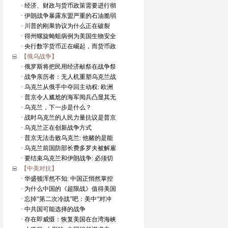
· 经济、财政与货币政策需要进行彻
· 伊朗战争暴露东盟严重的石油脆弱
· 川普的刚果协议为什么正在破裂
· 得州螺旋蝇蛆病例为美国生物安全
· 央行数字货币正在崛起，而货币政
【俄乌战争】
· 俄罗斯将把民用经济献祭在战争祭
· 战争亲历者：无人机重塑乌克兰战
· 乌克兰从俄手中夺回主动权: 欧洲
· 普京令人尴尬的海军阅兵凸显其无
· 乌克兰，下一步是什么？
· 战时乌克兰的人民力量抗议是普京
· 乌克兰正在创新战争方式
· 普京无法击败乌克兰: 他赌的是能
· 乌克兰前国防部长费多罗夫被解雇
· 要结束乌克兰和伊朗战争: 必须切
【中美对抗】
· 华盛顿浑然不知: 中国正悄然掌控
· 为什么中国的《超限战》值得美国
· 忘掉“第二次冷战”吧：美中“对冲
· 中共国可能选择的战争
· 存在即威慑：恢复美国在台湾海峡