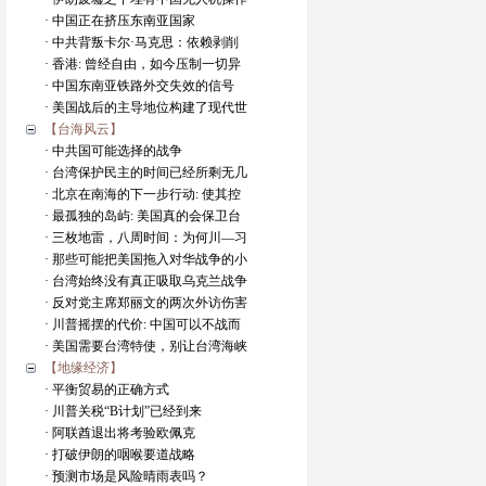
· 中国正在挤压东南亚国家
· 中共背叛卡尔·马克思：依赖剥削
· 香港: 曾经自由，如今压制一切异
· 中国东南亚铁路外交失效的信号
· 美国战后的主导地位构建了现代世
【台海风云】
· 中共国可能选择的战争
· 台湾保护民主的时间已经所剩无几
· 北京在南海的下一步行动: 使其控
· 最孤独的岛屿: 美国真的会保卫台
· 三枚地雷，八周时间：为何川—习
· 那些可能把美国拖入对华战争的小
· 台湾始终没有真正吸取乌克兰战争
· 反对党主席郑丽文的两次外访伤害
· 川普摇摆的代价: 中国可以不战而
· 美国需要台湾特使，别让台湾海峡
【地缘经济】
· 平衡贸易的正确方式
· 川普关税“B计划”已经到来
· 阿联酋退出将考验欧佩克
· 打破伊朗的咽喉要道战略
· 预测市场是风险晴雨表吗？