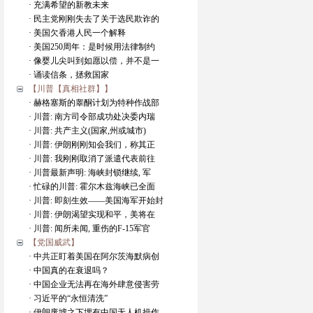
· 充满希望的新教未来
· 民主党刚刚失去了关于选民欺诈的
· 美国欠香港人民一个解释
· 美国250周年：是时候用法律制约
· 像婴儿尖叫到如愿以偿，并不是一
· 诵读信条，拯救国家
【川普【真相社群】】
· 赫格塞斯的睾酮计划为特种作战部
· 川普: 南方司令部成功处决委内瑞
· 川普: 共产主义(国家,州或城市)
· 川普: 伊朗刚刚知会我们，称其正
· 川普: 我刚刚取消了派遣代表前往
· 川普最新声明: 海峡封锁继续, 军
· 忙碌的川普: 霍尔木兹海峡已全面
· 川普: 即刻生效——美国海军开始封
· 川普: 伊朗渴望实现和平，美将在
· 川普: 闻所未闻, 重伤的F-15军官
【党国威武】
· 中共正盯着美国在阿尔茨海默病创
· 中国真的在衰退吗？
· 中国企业无法再在海外肆意侵害劳
· 习近平的“永恒清洗”
· 伊朗废墟之下埋有中国无人机操作