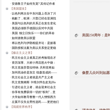
· 安德鲁王子如何失宠? 其传记作者
【美国盟友】
· 以色列再次在中东问题上否决了川
· 抱歉了，欧洲：川普已经在亚洲找
· 美国与以色列的关系正在发生变化
· 美国必须联手德国以应对中共国
· 美国: 独立日快乐一一你们的革命
美国250周年：
· 如何拯救美以联盟
· 将以色列与伊朗相提并论：是披着
· 国防授权法案为美以关系垫定更稳
【极左主义之害】
· 民主社会主义者真正的考验现在才
· 资历深厚、大材小用且怒火中烧：
· 民主党放弃普拉特纳: 共和党将如
· 加州高油价是加文·纽森造成的——
像婴儿尖叫到如愿
· 民主社会主义者就是共产主义者
· 民主党詹姆斯·卡维尔抨击皮克(Ha
· 引进社会主义者，就会迎来社会主
· 你享有免费获得一切的“权利”，意
· 大学如何教导整整一代人憎恨西方
· 左翼不仅失去男性选民——更把他们
【我观世界秩序】