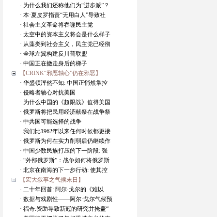
· 为什么我们还称他们为“进步派”？
· 本·夏皮罗指责“无用白人”导致社
· 社会主义革命将吞噬民主党
· 太空中的资本主义将会是什么样子
· 从藻类到社会主义，民主党已经彻
· 全球左翼构建反川普联盟
· 中国正在撤走身后的梯子
【CRINK“邪恶轴心”仍在邪恶】
· 华盛顿浑然不知: 中国正悄然掌控
· 侵略者轴心对抗美国
· 为什么中国的《超限战》值得美国
· 俄罗斯将把民用经济献祭在战争祭
· 中共国可能选择的战争
· 我们比1962年以来任何时候都更接
· 俄罗斯为何在实力削弱后仍继续作
· 中国少数民族打压的下一阶段: 强
· “外部俄罗斯”：战争如何将俄罗斯
· 北京在南海的下一步行动: 使其控
【宏大叙事之气候末日】
· 二十年回首: 阿尔·戈尔的《难以
· 数据与戏剧性——阿尔·戈尔气候预
· 福奇:资助导致新冠的研究并掩盖“