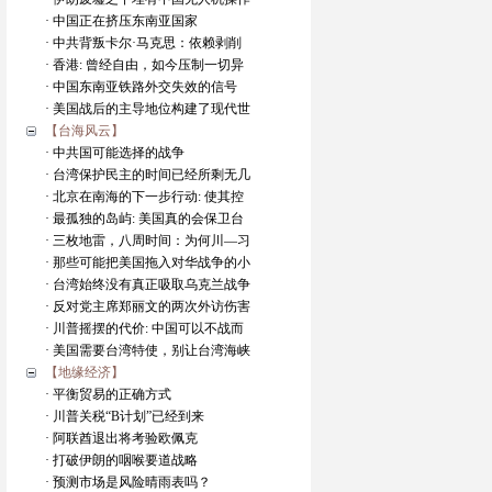
· 中国正在挤压东南亚国家
· 中共背叛卡尔·马克思：依赖剥削
· 香港: 曾经自由，如今压制一切异
· 中国东南亚铁路外交失效的信号
· 美国战后的主导地位构建了现代世
【台海风云】
· 中共国可能选择的战争
· 台湾保护民主的时间已经所剩无几
· 北京在南海的下一步行动: 使其控
· 最孤独的岛屿: 美国真的会保卫台
· 三枚地雷，八周时间：为何川—习
· 那些可能把美国拖入对华战争的小
· 台湾始终没有真正吸取乌克兰战争
· 反对党主席郑丽文的两次外访伤害
· 川普摇摆的代价: 中国可以不战而
· 美国需要台湾特使，别让台湾海峡
【地缘经济】
· 平衡贸易的正确方式
· 川普关税“B计划”已经到来
· 阿联酋退出将考验欧佩克
· 打破伊朗的咽喉要道战略
· 预测市场是风险晴雨表吗？