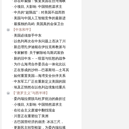
· 存在即威慑：恢复美国在台湾海峡
· 小项目, 大影响: 中国悄然谋求主
· 中共的“超限战”：对美国不战而胜
· 美国与中国人工智能竞争的最新进
· 最孤独的岛屿: 美国真的会保卫台
【中东和平】
· 美国必须放手中东
· 以色列再次在中东问题上否决了川
· 新总理扎伊迪能在伊拉克将教派与
· 专家解答: 关于解除哈马斯武装协
· 新的旧中东－－喧嚣与狂怒的战争
· 为什么海湾合作委员会一体化比以
· 正在形成的沙特—巴基斯坦—土耳其
· 如何重置美国—海湾安全伙伴关系
· 中东军工厂正在重新定义美国的国
· 埃及正悄然在以色列边境集结重兵
【“唐罗主义"与西半球】
· 委内瑞拉摆脱马杜罗统治的曲折过
· 小项目, 大影响: 中国悄然谋求主
· 在社会主义废墟中翻找现金
· 川普正在重塑拉丁美洲
· 古巴国营经济的崩溃: 冰冻三尺，
· 更新民主转型框架，为委内瑞拉规