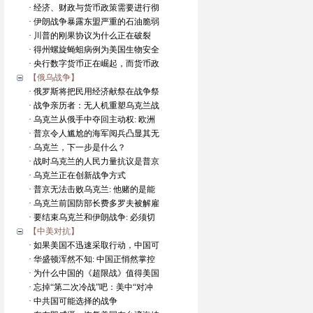
· 经济、财政与货币政策需要进行彻
· 伊朗战争暴露东盟严重的石油脆弱
· 川普的刚果协议为什么正在破裂
· 得州螺旋蝇蛆病例为美国生物安全
· 央行数字货币正在崛起，而货币政
【俄乌战争】
· 俄罗斯将把民用经济献祭在战争祭
· 战争亲历者：无人机重塑乌克兰战
· 乌克兰从俄手中夺回主动权: 欧洲
· 普京令人尴尬的海军阅兵凸显其无
· 乌克兰，下一步是什么？
· 战时乌克兰的人民力量抗议是普京
· 乌克兰正在创新战争方式
· 普京无法击败乌克兰: 他赌的是能
· 乌克兰前国防部长费多罗夫被解雇
· 要结束乌克兰和伊朗战争: 必须切
【中美对抗】
· 如果美国不迅速采取行动，中国可
· 华盛顿浑然不知: 中国正悄然掌控
· 为什么中国的《超限战》值得美国
· 忘掉“第二次冷战”吧：美中“对冲
· 中共国可能选择的战争