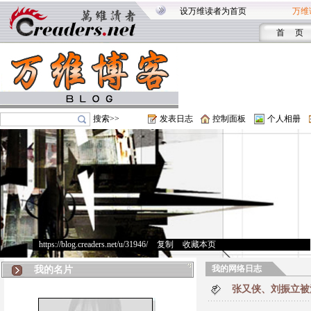
设万维读者为首页
万维
首 页
搜索>>
发表日志
控制面板
个人相册
https://blog.creaders.net/u/31946/
>
复制
>
收藏本页
我的网络日志
我的名片
张又侠、刘振立被清