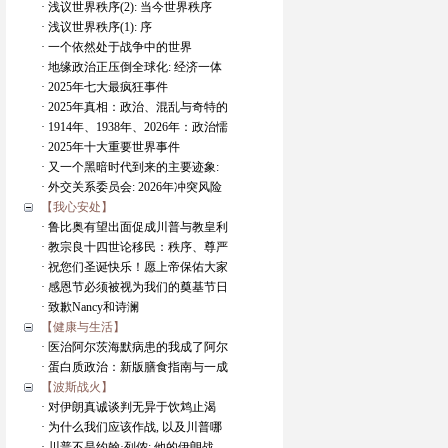
· 浅议世界秩序(2): 当今世界秩序
· 浅议世界秩序(1): 序
· 一个依然处于战争中的世界
· 地缘政治正压倒全球化: 经济一体
· 2025年七大最疯狂事件
· 2025年真相：政治、混乱与奇特的
· 1914年、1938年、2026年：政治懦
· 2025年十大重要世界事件
· 又一个黑暗时代到来的主要迹象:
· 外交关系委员会: 2026年冲突风险
【我心安处】
· 鲁比奥有望出面促成川普与教皇利
· 教宗良十四世论移民：秩序、尊严
· 祝您们圣诞快乐！愿上帝保佑大家
· 感恩节必须被视为我们的奠基节日
· 致歉Nancy和诗澜
【健康与生活】
· 医治阿尔茨海默病患的我成了阿尔
· 蛋白质政治：新版膳食指南与一成
【波斯战火】
· 对伊朗真诚谈判无异于饮鸩止渴
· 为什么我们应该作战, 以及川普哪
· 川普不是约翰·列侬: 他的伊朗战