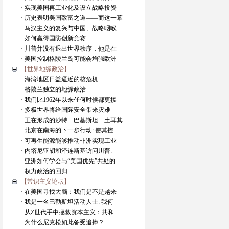
· 实现美国再工业化及设立战略投资
· 历史表明美国致富之道——而这一幕
· 马汉主义的复兴与中国、战略咽喉
· 如何赢得国防创新竞赛
· 川普并没有退出世界秩序，他是在
· 美国控制格陵兰岛可能会增强欧洲
【世界地缘政治】
· 海湾地区日益逼近的核危机
· 格陵兰独立的地缘政治
· 我们比1962年以来任何时候都更接
· 多极世界将给国际安全带来灾难
· 正在形成的沙特—巴基斯坦—土耳其
· 北京在南海的下一步行动: 使其控
· 可再生能源能够推动非洲实现工业
· 内塔尼亚胡和泽连斯基访问川普:
· 亚洲如何学会与“美国优先”共处的
· 权力政治的回归
【常识主义论坛】
· 在美国寻找大脑：我们是不是越来
· 我是一名巴勒斯坦活动人士: 我何
· 从Z世代手中拯救资本主义：共和
· 为什么尼克松如此备受追捧？