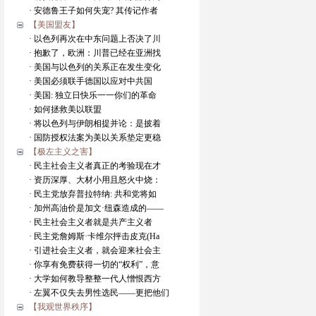
· 安德鲁王子如何失宠? 其传记作者
【美国盟友】
· 以色列再次在中东问题上否决了川
· 抱歉了，欧洲：川普已经在亚洲找
· 美国与以色列的关系正在发生变化
· 美国必须联手德国以应对中共国
· 美国: 独立日快乐一一你们的革命
· 如何拯救美以联盟
· 将以色列与伊朗相提并论：是披着
· 国防授权法案为美以关系垫定更稳
【极左主义之害】
· 民主社会主义者真正的考验现在才
· 资历深厚、大材小用且怒火中烧：
· 民主党放弃普拉特纳: 共和党将如
· 加州高油价是加文·纽森造成的——
· 民主社会主义者就是共产主义者
· 民主党詹姆斯·卡维尔抨击皮克(Ha
· 引进社会主义者，就会迎来社会主
· 你享有免费获得一切的“权利”，意
· 大学如何教导整整一代人憎恨西方
· 左翼不仅失去男性选民——更把他们
【我观世界秩序】