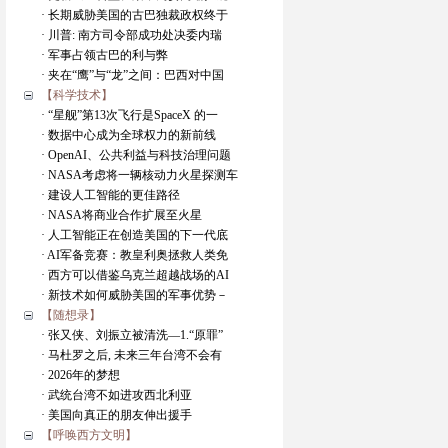
· 长期威胁美国的古巴独裁政权终于
· 川普: 南方司令部成功处决委内瑞
· 军事占领古巴的利与弊
· 夹在“鹰”与“龙”之间：巴西对中国
【科学技术】
· “星舰”第13次飞行是SpaceX 的一
· 数据中心成为全球权力的新前线
· OpenAI、公共利益与科技治理问题
· NASA考虑将一辆核动力火星探测车
· 建设人工智能的更佳路径
· NASA将商业合作扩展至火星
· 人工智能正在创造美国的下一代底
· AI军备竞赛：教皇利奥拯救人类免
· 西方可以借鉴乌克兰超越战场的AI
· 新技术如何威胁美国的军事优势－
【随想录】
· 张又侠、刘振立被清洗―1.“原罪”
· 马杜罗之后, 未来三年台湾不会有
· 2026年的梦想
· 武统台湾不如进攻西北利亚
· 美国向真正的朋友伸出援手
【呼唤西方文明】