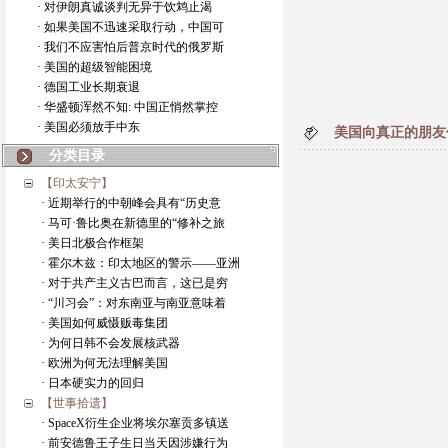
· 对伊朗真诚谈判无异于饮鸩止渴
· 如果美国不迅速采取行动，中国可
· 我们不应害怕后普京时代的俄罗斯
· 美国的超级智能困境
· 德国工业长期衰退
· 华盛顿浑然不知: 中国正悄然掌控
· 美国必须放手中东
美国向真正的朋友
分类目录
【印太安宁】
· 近期举行的中朝峰会具有“历史意
· 马可·鲁比奥在新德里的“修补之旅
· 美日北极合作框架
· 霍尔木兹：印太地区的警示——亚洲
· 对于共产主义古巴而言，这已是穷
· “川习会”：对东南亚与南亚意味着
· 美国如何威慑贩毒集团
· 为何日韩不会发展核武器
· 欧洲为何无法理解美国
· 日本硬实力的回归
【世事拾遗】
· SpaceX衍生企业将埃尔塞贡多镇送
· 前安德鲁王子生日当天因涉嫌行为