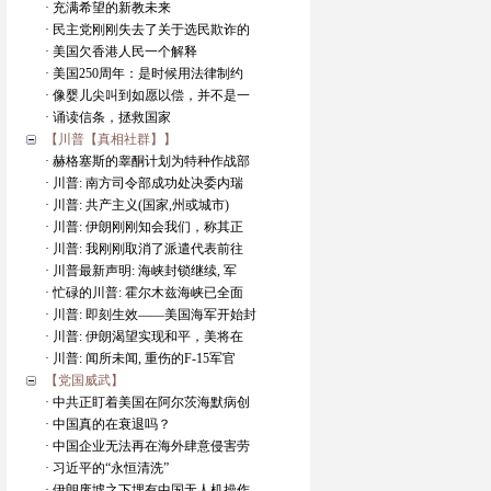
· 充满希望的新教未来
· 民主党刚刚失去了关于选民欺诈的
· 美国欠香港人民一个解释
· 美国250周年：是时候用法律制约
· 像婴儿尖叫到如愿以偿，并不是一
· 诵读信条，拯救国家
【川普【真相社群】】
· 赫格塞斯的睾酮计划为特种作战部
· 川普: 南方司令部成功处决委内瑞
· 川普: 共产主义(国家,州或城市)
· 川普: 伊朗刚刚知会我们，称其正
· 川普: 我刚刚取消了派遣代表前往
· 川普最新声明: 海峡封锁继续, 军
· 忙碌的川普: 霍尔木兹海峡已全面
· 川普: 即刻生效——美国海军开始封
· 川普: 伊朗渴望实现和平，美将在
· 川普: 闻所未闻, 重伤的F-15军官
【党国威武】
· 中共正盯着美国在阿尔茨海默病创
· 中国真的在衰退吗？
· 中国企业无法再在海外肆意侵害劳
· 习近平的“永恒清洗”
· 伊朗废墟之下埋有中国无人机操作