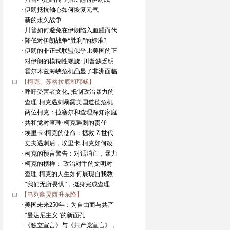
· 伊朗抵抗轴心如何恢复元气
· 新的永久战争
· 川普如何避免在伊朗陷入血腥而代
· 降低对伊朗战争“胜利”的标准?
· 伊朗的非正式联盟似乎比美国的正
· 对伊朗的模糊性螺旋: 川普缺乏明
· 霍尔木兹海峡危机凸显了非洲面临
【柯克、苏格拉底和耶稣】
· 呼吁受害者文化, 抵制政治暴力的
· 查理·柯克遇刺暴露美国道德危机
· 两位柯克：拉塞尔和查理深知家庭
· 共和党对查理·柯克遇刺的责任
· 埃里卡·柯克的使命：拯救 Z 世代
· 丈夫遇刺后，埃里卡·柯克如何改
· 柯克的预言警告：对话消亡，暴力
· 柯克的榜样： 政治对手的文明对
· 查理·柯克的人生如何展现自我教
· “我们无所畏惧”，挺身完成查理·
【马列幽灵西升东降】
· 美国未来250年：为自由而与共产
· “曼达尼主义”的新面孔
· 《独立宣言》与《共产党宣言》，