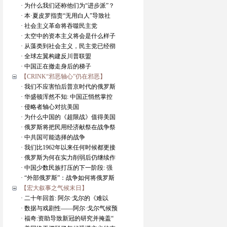
· 为什么我们还称他们为“进步派”？
· 本·夏皮罗指责“无用白人”导致社
· 社会主义革命将吞噬民主党
· 太空中的资本主义将会是什么样子
· 从藻类到社会主义，民主党已经彻
· 全球左翼构建反川普联盟
· 中国正在撤走身后的梯子
【CRINK“邪恶轴心”仍在邪恶】
· 我们不应害怕后普京时代的俄罗斯
· 华盛顿浑然不知: 中国正悄然掌控
· 侵略者轴心对抗美国
· 为什么中国的《超限战》值得美国
· 俄罗斯将把民用经济献祭在战争祭
· 中共国可能选择的战争
· 我们比1962年以来任何时候都更接
· 俄罗斯为何在实力削弱后仍继续作
· 中国少数民族打压的下一阶段: 强
· “外部俄罗斯”：战争如何将俄罗斯
【宏大叙事之气候末日】
· 二十年回首: 阿尔·戈尔的《难以
· 数据与戏剧性——阿尔·戈尔气候预
· 福奇:资助导致新冠的研究并掩盖“