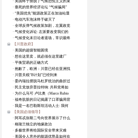
· 美国终于摆脱了气候恐慌主义的束
· 垂死的世界经济论坛 “气候骗局”
· “美国优先”能源政策正在加油站显
· 电动汽车泡沫终于破灭了
· 全球反弹气候政策加剧，左翼政党
· 气候变化诉讼: 左派要改变我们的
· 气候变化末日论者退场，常识最终
【川普政府】
· 美国的超级智能困境
· 想在这里卖，就必须在这里建厂
· 平衡贸易的正确方式
· 抱歉了，欧洲：川普已经在亚洲找
· 川普关税“B计划”已经到来
· 委内瑞拉摆脱马杜罗统治的曲折过
· 民主党放弃普拉特纳: 共和党将如
· 为什么马可·卢比奥（Marco Rubio
· 福奇肮脏的日记揭露了口罩骗局背
· 我是一名巴勒斯坦活动人士: 我何
【美国必须领导】
· 阿耳忒弥斯二号向世界展示了什么
· 格陵兰独立的地缘政治
· 多极世界将给国际安全带来灾难
· 美国令人意外的能源优势及如何在