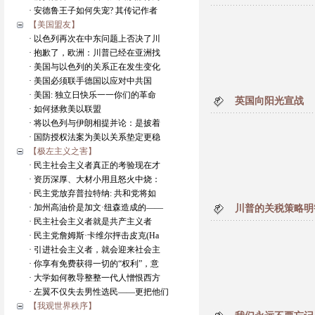
· 安德鲁王子如何失宠? 其传记作者
【美国盟友】
· 以色列再次在中东问题上否决了川
· 抱歉了，欧洲：川普已经在亚洲找
· 美国与以色列的关系正在发生变化
· 美国必须联手德国以应对中共国
· 美国: 独立日快乐一一你们的革命
英国向阳光宣战
· 如何拯救美以联盟
· 将以色列与伊朗相提并论：是披着
· 国防授权法案为美以关系垫定更稳
【极左主义之害】
· 民主社会主义者真正的考验现在才
· 资历深厚、大材小用且怒火中烧：
· 民主党放弃普拉特纳: 共和党将如
· 加州高油价是加文·纽森造成的——
川普的关税策略明
· 民主社会主义者就是共产主义者
· 民主党詹姆斯·卡维尔抨击皮克(Ha
· 引进社会主义者，就会迎来社会主
· 你享有免费获得一切的“权利”，意
· 大学如何教导整整一代人憎恨西方
· 左翼不仅失去男性选民——更把他们
【我观世界秩序】