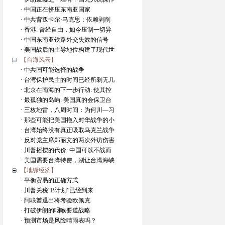
· 中国正在挤压东南亚国家
· 中共背叛卡尔·马克思：依赖剥削
· 香港: 曾经自由，如今压制一切异
· 中国东南亚铁路外交失效的信号
· 美国战后的主导地位构建了现代世
【台海风云】
· 中共国可能选择的战争
· 台湾保护民主的时间已经所剩无几
· 北京在南海的下一步行动: 使其控
· 最孤独的岛屿: 美国真的会保卫台
· 三枚地雷，八周时间：为何川—习
· 那些可能把美国拖入对华战争的小
· 台湾始终没有真正吸取乌克兰战争
· 反对党主席郑丽文的两次外访伤害
· 川普摇摆的代价: 中国可以不战而
· 美国需要台湾特使，别让台湾海峡
【地缘经济】
· 平衡贸易的正确方式
· 川普关税“B计划”已经到来
· 阿联酋退出将考验欧佩克
· 打破伊朗的咽喉要道战略
· 预测市场是风险晴雨表吗？