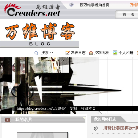
设万维读者为首页
万维
首 页
搜索>>
发表日志
控制面板
个人相册
https://blog.creaders.net/u/31946/
>
复制
>
收藏本页
我的网络日志
我的名片
川普让美国再次“