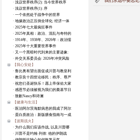
我们永远不要忘记
· 浅议世界秩序(2): 当今世界秩序
· 浅议世界秩序(1): 序
· 一个依然处于战争中的世界
· 地缘政治正压倒全球化: 经济一体
· 2025年七大最疯狂事件
· 2025年真相：政治、混乱与奇特的
· 1914年、1938年、2026年：政治懦
· 2025年十大重要世界事件
· 又一个黑暗时代到来的主要迹象:
· 外交关系委员会: 2026年冲突风险
【我心安处】
· 鲁比奥有望出面促成川普与教皇利
· 教宗良十四世论移民：秩序、尊严
· 祝您们圣诞快乐！愿上帝保佑大家
· 感恩节必须被视为我们的奠基节日
· 致歉Nancy和诗澜
【健康与生活】
· 医治阿尔茨海默病患的我成了阿尔
· 蛋白质政治：新版膳食指南与一成
【波斯战火】
· 为什么我们应该作战, 以及川普哪
· 川普不是约翰·列侬: 他的伊朗战
· 伊朗抵抗轴心如何恢复元气