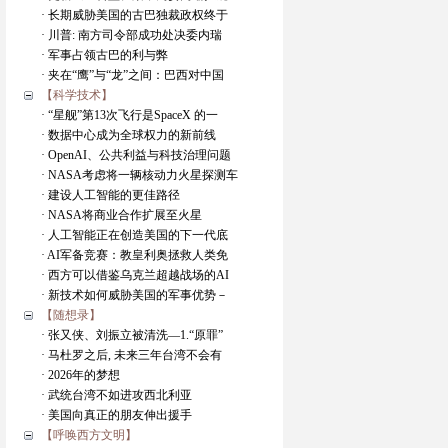
· 长期威胁美国的古巴独裁政权终于
· 川普: 南方司令部成功处决委内瑞
· 军事占领古巴的利与弊
· 夹在“鹰”与“龙”之间：巴西对中国
【科学技术】
· “星舰”第13次飞行是SpaceX 的一
· 数据中心成为全球权力的新前线
· OpenAI、公共利益与科技治理问题
· NASA考虑将一辆核动力火星探测车
· 建设人工智能的更佳路径
· NASA将商业合作扩展至火星
· 人工智能正在创造美国的下一代底
· AI军备竞赛：教皇利奥拯救人类免
· 西方可以借鉴乌克兰超越战场的AI
· 新技术如何威胁美国的军事优势－
【随想录】
· 张又侠、刘振立被清洗―1.“原罪”
· 马杜罗之后, 未来三年台湾不会有
· 2026年的梦想
· 武统台湾不如进攻西北利亚
· 美国向真正的朋友伸出援手
【呼唤西方文明】