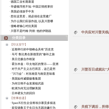
· 德国工业长期衰退
· 华盛顿浑然不知: 中国正悄然掌控
· 美国必须放手中东
· 想在这里卖，就必须在这里建厂
· 为什么我们应该作战, 以及川普哪
· 侵略者轴心对抗美国
· 川普不是约翰·列侬: 他的伊朗战
中共应对川普关税
分类目录
【印太安宁】
· 近期举行的中朝峰会具有“历史意
· 马可·鲁比奥在新德里的“修补之旅
· 美日北极合作框架
· 霍尔木兹：印太地区的警示——亚洲
· 对于共产主义古巴而言，这已是穷
川普百日成就比“
· “川习会”：对东南亚与南亚意味着
· 美国如何威慑贩毒集团
· 为何日韩不会发展核武器
· 欧洲为何无法理解美国
· 日本硬实力的回归
【世事拾遗】
· SpaceX衍生企业将埃尔塞贡多镇送
关税下调后，所得
· 前安德鲁王子生日当天因涉嫌行为