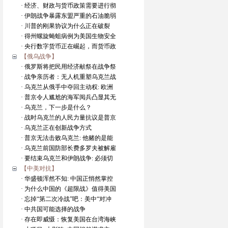
· 经济、财政与货币政策需要进行彻
· 伊朗战争暴露东盟严重的石油脆弱
· 川普的刚果协议为什么正在破裂
· 得州螺旋蝇蛆病例为美国生物安全
· 央行数字货币正在崛起，而货币政
【俄乌战争】
· 俄罗斯将把民用经济献祭在战争祭
· 战争亲历者：无人机重塑乌克兰战
· 乌克兰从俄手中夺回主动权: 欧洲
· 普京令人尴尬的海军阅兵凸显其无
· 乌克兰，下一步是什么？
· 战时乌克兰的人民力量抗议是普京
· 乌克兰正在创新战争方式
· 普京无法击败乌克兰: 他赌的是能
· 乌克兰前国防部长费多罗夫被解雇
· 要结束乌克兰和伊朗战争: 必须切
【中美对抗】
· 华盛顿浑然不知: 中国正悄然掌控
· 为什么中国的《超限战》值得美国
· 忘掉“第二次冷战”吧：美中“对冲
· 中共国可能选择的战争
· 存在即威慑：恢复美国在台湾海峡