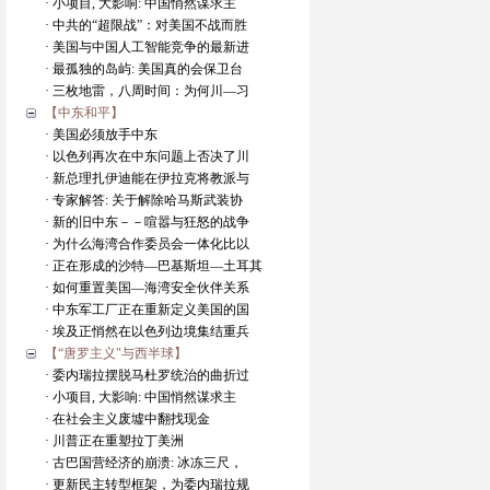
· 小项目, 大影响: 中国悄然谋求主
· 中共的“超限战”：对美国不战而胜
· 美国与中国人工智能竞争的最新进
· 最孤独的岛屿: 美国真的会保卫台
· 三枚地雷，八周时间：为何川—习
【中东和平】
· 美国必须放手中东
· 以色列再次在中东问题上否决了川
· 新总理扎伊迪能在伊拉克将教派与
· 专家解答: 关于解除哈马斯武装协
· 新的旧中东－－喧嚣与狂怒的战争
· 为什么海湾合作委员会一体化比以
· 正在形成的沙特—巴基斯坦—土耳其
· 如何重置美国—海湾安全伙伴关系
· 中东军工厂正在重新定义美国的国
· 埃及正悄然在以色列边境集结重兵
【“唐罗主义"与西半球】
· 委内瑞拉摆脱马杜罗统治的曲折过
· 小项目, 大影响: 中国悄然谋求主
· 在社会主义废墟中翻找现金
· 川普正在重塑拉丁美洲
· 古巴国营经济的崩溃: 冰冻三尺，
· 更新民主转型框架，为委内瑞拉规