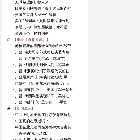
· 充满希望的新教未来
· 民主党刚刚失去了关于选民欺诈的
· 美国欠香港人民一个解释
· 美国250周年：是时候用法律制约
· 像婴儿尖叫到如愿以偿，并不是一
· 诵读信条，拯救国家
【川普【真相社群】】
· 赫格塞斯的睾酮计划为特种作战部
· 川普: 南方司令部成功处决委内瑞
· 川普: 共产主义(国家,州或城市)
· 川普: 伊朗刚刚知会我们，称其正
· 川普: 我刚刚取消了派遣代表前往
· 川普最新声明: 海峡封锁继续, 军
· 忙碌的川普: 霍尔木兹海峡已全面
· 川普: 即刻生效——美国海军开始封
· 川普: 伊朗渴望实现和平，美将在
· 川普: 闻所未闻, 重伤的F-15军官
【党国威武】
· 中共正盯着美国在阿尔茨海默病创
· 中国真的在衰退吗？
· 中国企业无法再在海外肆意侵害劳
· 习近平的“永恒清洗”
· 伊朗废墟之下埋有中国无人机操作