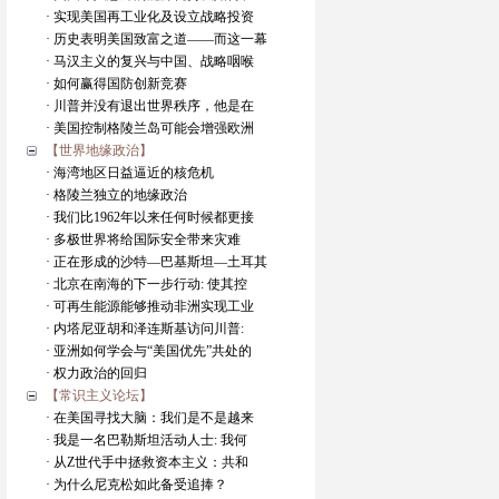
· 实现美国再工业化及设立战略投资
· 历史表明美国致富之道——而这一幕
· 马汉主义的复兴与中国、战略咽喉
· 如何赢得国防创新竞赛
· 川普并没有退出世界秩序，他是在
· 美国控制格陵兰岛可能会增强欧洲
【世界地缘政治】
· 海湾地区日益逼近的核危机
· 格陵兰独立的地缘政治
· 我们比1962年以来任何时候都更接
· 多极世界将给国际安全带来灾难
· 正在形成的沙特—巴基斯坦—土耳其
· 北京在南海的下一步行动: 使其控
· 可再生能源能够推动非洲实现工业
· 内塔尼亚胡和泽连斯基访问川普:
· 亚洲如何学会与“美国优先”共处的
· 权力政治的回归
【常识主义论坛】
· 在美国寻找大脑：我们是不是越来
· 我是一名巴勒斯坦活动人士: 我何
· 从Z世代手中拯救资本主义：共和
· 为什么尼克松如此备受追捧？