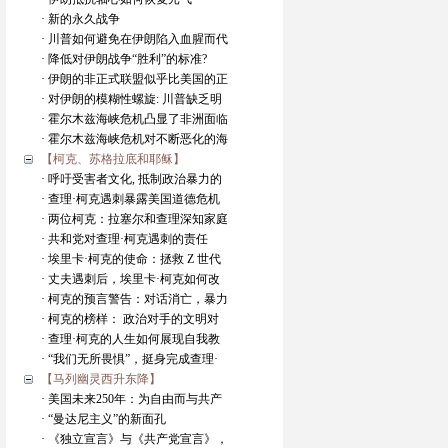
· 新的永久战争
· 川普如何避免在伊朗陷入血腥而代
· 降低对伊朗战争“胜利”的标准?
· 伊朗的非正式联盟似乎比美国的正
· 对伊朗的模糊性螺旋: 川普缺乏明
· 霍尔木兹海峡危机凸显了非洲面临
· 霍尔木兹海峡危机对不断恶化的海
【柯克、苏格拉底和耶稣】
· 呼吁受害者文化, 抵制政治暴力的
· 查理·柯克遇刺暴露美国道德危机
· 两位柯克：拉塞尔和查理深知家庭
· 共和党对查理·柯克遇刺的责任
· 埃里卡·柯克的使命：拯救 Z 世代
· 丈夫遇刺后，埃里卡·柯克如何改
· 柯克的预言警告：对话消亡，暴力
· 柯克的榜样： 政治对手的文明对
· 查理·柯克的人生如何展现自我教
· “我们无所畏惧”，挺身完成查理·
【马列幽灵西升东降】
· 美国未来250年：为自由而与共产
· “曼达尼主义”的新面孔
· 《独立宣言》与《共产党宣言》，