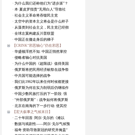
· 为什么我们还称他们为“进步派”？
· 本·夏皮罗指责“无用白人”导致社
· 社会主义革命将吞噬民主党
· 太空中的资本主义将会是什么样子
· 从藻类到社会主义，民主党已经彻
· 全球左翼构建反川普联盟
· 中国正在撤走身后的梯子
【CRINK“邪恶轴心”仍在邪恶】
· 华盛顿浑然不知: 中国正悄然掌控
· 侵略者轴心对抗美国
· 为什么中国的《超限战》值得美国
· 俄罗斯将把民用经济献祭在战争祭
· 中共国可能选择的战争
· 我们比1962年以来任何时候都更接
· 俄罗斯为何在实力削弱后仍继续作
· 中国少数民族打压的下一阶段: 强
· “外部俄罗斯”：战争如何将俄罗斯
· 北京在南海的下一步行动: 使其控
【宏大叙事之气候末日】
· 二十年回首: 阿尔·戈尔的《难以
· 数据与戏剧性——阿尔·戈尔气候预
· 福奇:资助导致新冠的研究并掩盖“