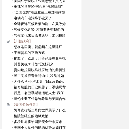
· 美国终于摆脱了气候恐慌主义的束
· 垂死的世界经济论坛 “气候骗局”
· “美国优先”能源政策正在加油站显
· 电动汽车泡沫终于破灭了
· 全球反弹气候政策加剧，左翼政党
· 气候变化诉讼: 左派要改变我们的
· 气候变化末日论者退场，常识最终
【川普政府】
· 想在这里卖，就必须在这里建厂
· 平衡贸易的正确方式
· 抱歉了，欧洲：川普已经在亚洲找
· 川普关税“B计划”已经到来
· 委内瑞拉摆脱马杜罗统治的曲折过
· 民主党放弃普拉特纳: 共和党将如
· 为什么马可·卢比奥（Marco Rubio
· 福奇肮脏的日记揭露了口罩骗局背
· 我是一名巴勒斯坦活动人士: 我何
· 哥伦比亚下任总统希望与美国合作
【美国必须领导】
· 阿耳忒弥斯二号向世界展示了什么
· 格陵兰独立的地缘政治
· 多极世界将给国际安全带来灾难
· 美国令人意外的能源优势及如何在