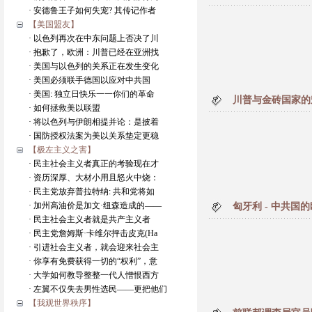
· 安德鲁王子如何失宠? 其传记作者
【美国盟友】
· 以色列再次在中东问题上否决了川
· 抱歉了，欧洲：川普已经在亚洲找
· 美国与以色列的关系正在发生变化
· 美国必须联手德国以应对中共国
· 美国: 独立日快乐一一你们的革命
川普与金砖国家的
· 如何拯救美以联盟
· 将以色列与伊朗相提并论：是披着
· 国防授权法案为美以关系垫定更稳
【极左主义之害】
· 民主社会主义者真正的考验现在才
· 资历深厚、大材小用且怒火中烧：
· 民主党放弃普拉特纳: 共和党将如
· 加州高油价是加文·纽森造成的——
匈牙利 - 中共国
· 民主社会主义者就是共产主义者
· 民主党詹姆斯·卡维尔抨击皮克(Ha
· 引进社会主义者，就会迎来社会主
· 你享有免费获得一切的“权利”，意
· 大学如何教导整整一代人憎恨西方
· 左翼不仅失去男性选民——更把他们
【我观世界秩序】