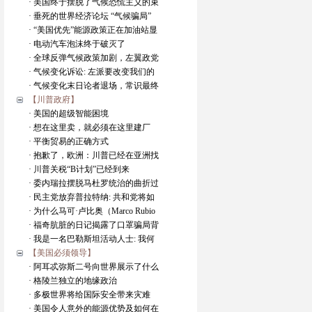
· 美国终于摆脱了气候恐慌主义的束
· 垂死的世界经济论坛 “气候骗局”
· “美国优先”能源政策正在加油站显
· 电动汽车泡沫终于破灭了
· 全球反弹气候政策加剧，左翼政党
· 气候变化诉讼: 左派要改变我们的
· 气候变化末日论者退场，常识最终
【川普政府】
· 美国的超级智能困境
· 想在这里卖，就必须在这里建厂
· 平衡贸易的正确方式
· 抱歉了，欧洲：川普已经在亚洲找
· 川普关税“B计划”已经到来
· 委内瑞拉摆脱马杜罗统治的曲折过
· 民主党放弃普拉特纳: 共和党将如
· 为什么马可·卢比奥（Marco Rubio
· 福奇肮脏的日记揭露了口罩骗局背
· 我是一名巴勒斯坦活动人士: 我何
【美国必须领导】
· 阿耳忒弥斯二号向世界展示了什么
· 格陵兰独立的地缘政治
· 多极世界将给国际安全带来灾难
· 美国令人意外的能源优势及如何在