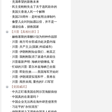
· 充满希望的新教未来
· 民主党刚刚失去了关于选民欺诈的
· 美国欠香港人民一个解释
· 美国250周年：是时候用法律制约
· 像婴儿尖叫到如愿以偿，并不是一
· 诵读信条，拯救国家
【川普【真相社群】】
· 赫格塞斯的睾酮计划为特种作战部
· 川普: 南方司令部成功处决委内瑞
· 川普: 共产主义(国家,州或城市)
· 川普: 伊朗刚刚知会我们，称其正
· 川普: 我刚刚取消了派遣代表前往
· 川普最新声明: 海峡封锁继续, 军
· 忙碌的川普: 霍尔木兹海峡已全面
· 川普: 即刻生效——美国海军开始封
· 川普: 伊朗渴望实现和平，美将在
· 川普: 闻所未闻, 重伤的F-15军官
【党国威武】
· 中共正盯着美国在阿尔茨海默病创
· 中国真的在衰退吗？
· 中国企业无法再在海外肆意侵害劳
· 习近平的“永恒清洗”
· 伊朗废墟之下埋有中国无人机操作