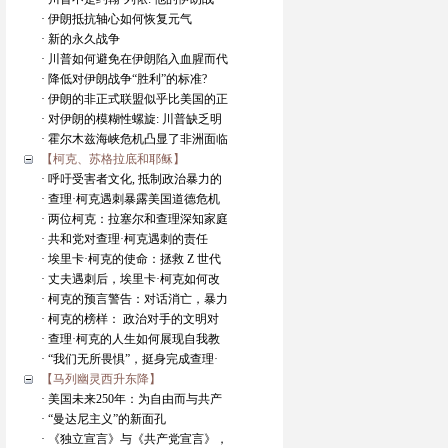
· 伊朗抵抗轴心如何恢复元气
· 新的永久战争
· 川普如何避免在伊朗陷入血腥而代
· 降低对伊朗战争“胜利”的标准?
· 伊朗的非正式联盟似乎比美国的正
· 对伊朗的模糊性螺旋: 川普缺乏明
· 霍尔木兹海峡危机凸显了非洲面临
【柯克、苏格拉底和耶稣】
· 呼吁受害者文化, 抵制政治暴力的
· 查理·柯克遇刺暴露美国道德危机
· 两位柯克：拉塞尔和查理深知家庭
· 共和党对查理·柯克遇刺的责任
· 埃里卡·柯克的使命：拯救 Z 世代
· 丈夫遇刺后，埃里卡·柯克如何改
· 柯克的预言警告：对话消亡，暴力
· 柯克的榜样： 政治对手的文明对
· 查理·柯克的人生如何展现自我教
· “我们无所畏惧”，挺身完成查理·
【马列幽灵西升东降】
· 美国未来250年：为自由而与共产
· “曼达尼主义”的新面孔
· 《独立宣言》与《共产党宣言》，