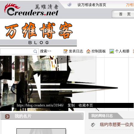
设万维读者为首页
万维
首 页
搜索>>
发表日志
控制面板
个人相册
https://blog.creaders.net/u/31946/
>
复制
>
收藏本页
我的网络日志
我的名片
纽约市想要一位共