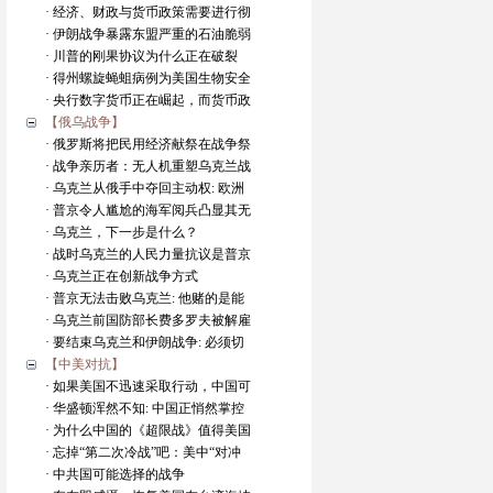
· 经济、财政与货币政策需要进行彻
· 伊朗战争暴露东盟严重的石油脆弱
· 川普的刚果协议为什么正在破裂
· 得州螺旋蝇蛆病例为美国生物安全
· 央行数字货币正在崛起，而货币政
【俄乌战争】
· 俄罗斯将把民用经济献祭在战争祭
· 战争亲历者：无人机重塑乌克兰战
· 乌克兰从俄手中夺回主动权: 欧洲
· 普京令人尴尬的海军阅兵凸显其无
· 乌克兰，下一步是什么？
· 战时乌克兰的人民力量抗议是普京
· 乌克兰正在创新战争方式
· 普京无法击败乌克兰: 他赌的是能
· 乌克兰前国防部长费多罗夫被解雇
· 要结束乌克兰和伊朗战争: 必须切
【中美对抗】
· 如果美国不迅速采取行动，中国可
· 华盛顿浑然不知: 中国正悄然掌控
· 为什么中国的《超限战》值得美国
· 忘掉“第二次冷战”吧：美中“对冲
· 中共国可能选择的战争