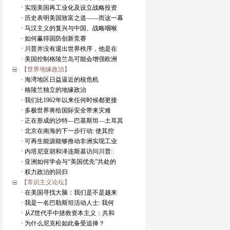
· 实现美国再工业化及设立战略投资
· 历史表明美国致富之道——而这一幕
· 马汉主义的复兴与中国、战略咽喉
· 如何赢得国防创新竞赛
· 川普并没有退出世界秩序，他是在
· 美国控制格陵兰岛可能会增强欧洲
【世界地缘政治】
· 海湾地区日益逼近的核危机
· 格陵兰独立的地缘政治
· 我们比1962年以来任何时候都更接
· 多极世界将给国际安全带来灾难
· 正在形成的沙特—巴基斯坦—土耳其
· 北京在南海的下一步行动: 使其控
· 可再生能源能够推动非洲实现工业
· 内塔尼亚胡和泽连斯基访问川普:
· 亚洲如何学会与“美国优先”共处的
· 权力政治的回归
【常识主义论坛】
· 在美国寻找大脑：我们是不是越来
· 我是一名巴勒斯坦活动人士: 我何
· 从Z世代手中拯救资本主义：共和
· 为什么尼克松如此备受追捧？