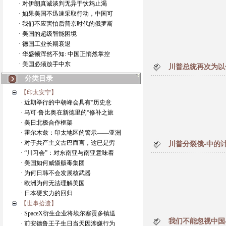
· 对伊朗真诚谈判无异于饮鸩止渴
· 如果美国不迅速采取行动，中国可
· 我们不应害怕后普京时代的俄罗斯
· 美国的超级智能困境
· 德国工业长期衰退
· 华盛顿浑然不知: 中国正悄然掌控
· 美国必须放手中东
川普总统再次为以
分类目录
【印太安宁】
· 近期举行的中朝峰会具有“历史意
· 马可·鲁比奥在新德里的“修补之旅
· 美日北极合作框架
· 霍尔木兹：印太地区的警示——亚洲
· 对于共产主义古巴而言，这已是穷
川普分裂俄-中的
· “川习会”：对东南亚与南亚意味着
· 美国如何威慑贩毒集团
· 为何日韩不会发展核武器
· 欧洲为何无法理解美国
· 日本硬实力的回归
【世事拾遗】
· SpaceX衍生企业将埃尔塞贡多镇送
我们不能忽视中国
· 前安德鲁王子生日当天因涉嫌行为