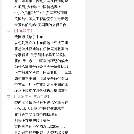
· 存在即威慑：恢复美国在台湾海峡
· 小项目, 大影响: 中国悄然谋求主
· 中共的“超限战”：对美国不战而胜
· 美国与中国人工智能竞争的最新进
· 最孤独的岛屿: 美国真的会保卫台
【中东和平】
· 美国必须放手中东
· 以色列再次在中东问题上否决了川
· 新总理扎伊迪能在伊拉克将教派与
· 专家解答: 关于解除哈马斯武装协
· 新的旧中东－－喧嚣与狂怒的战争
· 为什么海湾合作委员会一体化比以
· 正在形成的沙特—巴基斯坦—土耳其
· 如何重置美国—海湾安全伙伴关系
· 中东军工厂正在重新定义美国的国
· 埃及正悄然在以色列边境集结重兵
【“唐罗主义"与西半球】
· 委内瑞拉摆脱马杜罗统治的曲折过
· 小项目, 大影响: 中国悄然谋求主
· 在社会主义废墟中翻找现金
· 川普正在重塑拉丁美洲
· 古巴国营经济的崩溃: 冰冻三尺，
· 更新民主转型框架，为委内瑞拉规