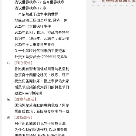
前联邦调查局官员
· 浅议世界秩序(2): 当今世界秩序
· 浅议世界秩序(1): 序
· 一个依然处于战争中的世界
· 地缘政治正压倒全球化: 经济一体
· 2025年七大最疯狂事件
· 2025年真相：政治、混乱与奇特的
· 1914年、1938年、2026年：政治懦
· 2025年十大重要世界事件
· 又一个黑暗时代到来的主要迹象:
· 外交关系委员会: 2026年冲突风险
【我心安处】
· 鲁比奥有望出面促成川普与教皇利
· 教宗良十四世论移民：秩序、尊严
· 祝您们圣诞快乐！愿上帝保佑大家
· 感恩节必须被视为我们的奠基节日
· 致歉Nancy和诗澜
【健康与生活】
· 医治阿尔茨海默病患的我成了阿尔
· 蛋白质政治：新版膳食指南与一成
【波斯战火】
· 对伊朗真诚谈判无异于饮鸩止渴
· 为什么我们应该作战, 以及川普哪
· 川普不是约翰·列侬: 他的伊朗战