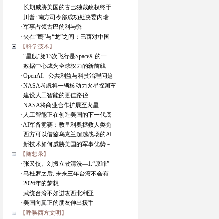
· 长期威胁美国的古巴独裁政权终于
· 川普: 南方司令部成功处决委内瑞
· 军事占领古巴的利与弊
· 夹在“鹰”与“龙”之间：巴西对中国
【科学技术】
· “星舰”第13次飞行是SpaceX 的一
· 数据中心成为全球权力的新前线
· OpenAI、公共利益与科技治理问题
· NASA考虑将一辆核动力火星探测车
· 建设人工智能的更佳路径
· NASA将商业合作扩展至火星
· 人工智能正在创造美国的下一代底
· AI军备竞赛：教皇利奥拯救人类免
· 西方可以借鉴乌克兰超越战场的AI
· 新技术如何威胁美国的军事优势－
【随想录】
· 张又侠、刘振立被清洗―1.“原罪”
· 马杜罗之后, 未来三年台湾不会有
· 2026年的梦想
· 武统台湾不如进攻西北利亚
· 美国向真正的朋友伸出援手
【呼唤西方文明】