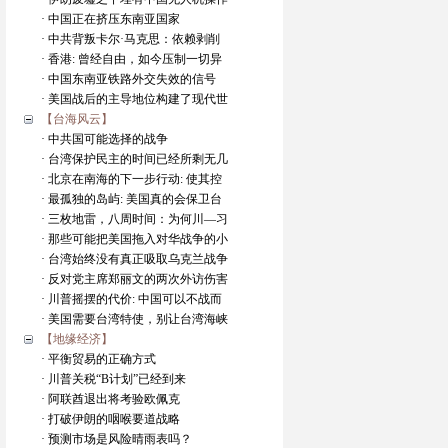
· 中国正在挤压东南亚国家
· 中共背叛卡尔·马克思：依赖剥削
· 香港: 曾经自由，如今压制一切异
· 中国东南亚铁路外交失效的信号
· 美国战后的主导地位构建了现代世
【台海风云】
· 中共国可能选择的战争
· 台湾保护民主的时间已经所剩无几
· 北京在南海的下一步行动: 使其控
· 最孤独的岛屿: 美国真的会保卫台
· 三枚地雷，八周时间：为何川—习
· 那些可能把美国拖入对华战争的小
· 台湾始终没有真正吸取乌克兰战争
· 反对党主席郑丽文的两次外访伤害
· 川普摇摆的代价: 中国可以不战而
· 美国需要台湾特使，别让台湾海峡
【地缘经济】
· 平衡贸易的正确方式
· 川普关税“B计划”已经到来
· 阿联酋退出将考验欧佩克
· 打破伊朗的咽喉要道战略
· 预测市场是风险晴雨表吗？