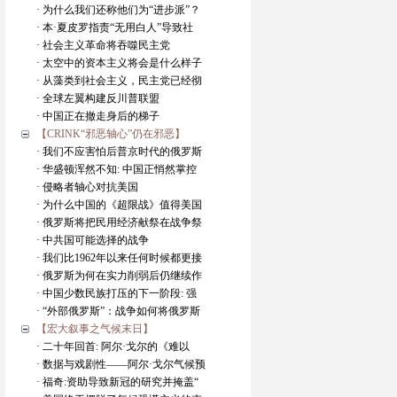
· 为什么我们还称他们为“进步派”？
· 本·夏皮罗指责“无用白人”导致社
· 社会主义革命将吞噬民主党
· 太空中的资本主义将会是什么样子
· 从藻类到社会主义，民主党已经彻
· 全球左翼构建反川普联盟
· 中国正在撤走身后的梯子
【CRINK“邪恶轴心”仍在邪恶】
· 我们不应害怕后普京时代的俄罗斯
· 华盛顿浑然不知: 中国正悄然掌控
· 侵略者轴心对抗美国
· 为什么中国的《超限战》值得美国
· 俄罗斯将把民用经济献祭在战争祭
· 中共国可能选择的战争
· 我们比1962年以来任何时候都更接
· 俄罗斯为何在实力削弱后仍继续作
· 中国少数民族打压的下一阶段: 强
· “外部俄罗斯”：战争如何将俄罗斯
【宏大叙事之气候末日】
· 二十年回首: 阿尔·戈尔的《难以
· 数据与戏剧性——阿尔·戈尔气候预
· 福奇:资助导致新冠的研究并掩盖“