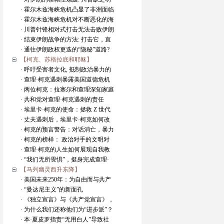
· 霍尔木兹海峡危机凸显了非洲面临
· 霍尔木兹海峡危机对不断恶化的海
· 川普针锋相对式打击无法击败伊朗
· 结束伊朗战争的方法: 打击它，直
· 通往伊朗政权更迭的“隐秘”道路?
【柯克、苏格拉底和耶稣】
· 呼吁受害者文化, 抵制政治暴力的
· 查理·柯克遇刺暴露美国道德危机
· 两位柯克：拉塞尔和查理深知家庭
· 共和党对查理·柯克遇刺的责任
· 埃里卡·柯克的使命：拯救 Z 世代
· 丈夫遇刺后，埃里卡·柯克如何改
· 柯克的预言警告：对话消亡，暴力
· 柯克的榜样： 政治对手的文明对
· 查理·柯克的人生如何展现自我教
· “我们无所畏惧”，挺身完成查理·
【马列幽灵西升东降】
· 美国未来250年：为自由而与共产
· “曼达尼主义”的新面孔
· 《独立宣言》与《共产党宣言》，
· 为什么我们还称他们为“进步派”？
· 本·夏皮罗指责“无用白人”导致社