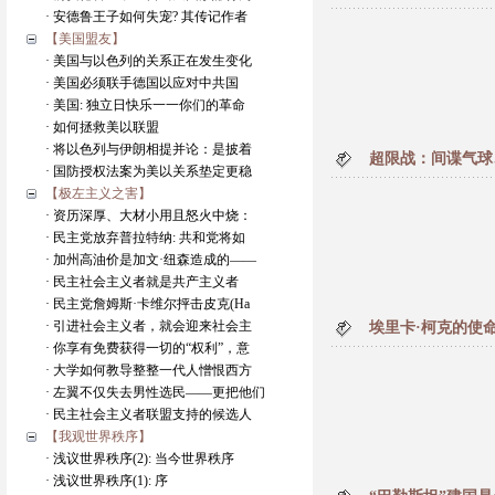
· 安德鲁王子如何失宠? 其传记作者
【美国盟友】
· 美国与以色列的关系正在发生变化
· 美国必须联手德国以应对中共国
· 美国: 独立日快乐一一你们的革命
· 如何拯救美以联盟
· 将以色列与伊朗相提并论：是披着
超限战：间谍气球
· 国防授权法案为美以关系垫定更稳
【极左主义之害】
· 资历深厚、大材小用且怒火中烧：
· 民主党放弃普拉特纳: 共和党将如
· 加州高油价是加文·纽森造成的——
· 民主社会主义者就是共产主义者
· 民主党詹姆斯·卡维尔抨击皮克(Ha
· 引进社会主义者，就会迎来社会主
埃里卡·柯克的使
· 你享有免费获得一切的“权利”，意
· 大学如何教导整整一代人憎恨西方
· 左翼不仅失去男性选民——更把他们
· 民主社会主义者联盟支持的候选人
【我观世界秩序】
· 浅议世界秩序(2): 当今世界秩序
· 浅议世界秩序(1): 序