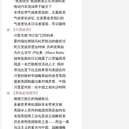
· “美国优先”能源政策正在加油站显
· 电动汽车泡沫终于破灭了
· 全球反弹气候政策加剧，左翼政党
· 气候变化诉讼: 左派要改变我们的
· 气候变化末日论者退场，常识最终
【川普政府】
· 川普关税“B计划”已经到来
· 委内瑞拉摆脱马杜罗统治的曲折过
· 民主党放弃普拉特纳: 共和党将如
· 为什么马可·卢比奥（Marco Rubio
· 福奇肮脏的日记揭露了口罩骗局背
· 我是一名巴勒斯坦活动人士: 我何
· 哥伦比亚下任总统希望与美国合作
· 川普的新科学战略将如何改变美国
· 最新美国制裁法案对俄罗斯、中国
· 川普是对的：在中国之前向沙特阿
【美国必须领导】
· 格陵兰独立的地缘政治
· 多极世界将给国际安全带来灾难
· 美国令人意外的能源优势及如何在
· 实现美国再工业化及设立战略投资
· 历史表明美国致富之道——而这一幕
· 马汉主义的复兴与中国、战略咽喉