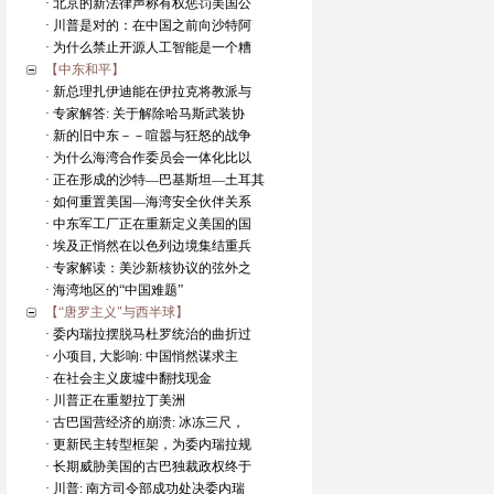
· 北京的新法律声称有权惩罚美国公
· 川普是对的：在中国之前向沙特阿
· 为什么禁止开源人工智能是一个糟
【中东和平】
· 新总理扎伊迪能在伊拉克将教派与
· 专家解答: 关于解除哈马斯武装协
· 新的旧中东－－喧嚣与狂怒的战争
· 为什么海湾合作委员会一体化比以
· 正在形成的沙特—巴基斯坦—土耳其
· 如何重置美国—海湾安全伙伴关系
· 中东军工厂正在重新定义美国的国
· 埃及正悄然在以色列边境集结重兵
· 专家解读：美沙新核协议的弦外之
· 海湾地区的“中国难题”
【“唐罗主义"与西半球】
· 委内瑞拉摆脱马杜罗统治的曲折过
· 小项目, 大影响: 中国悄然谋求主
· 在社会主义废墟中翻找现金
· 川普正在重塑拉丁美洲
· 古巴国营经济的崩溃: 冰冻三尺，
· 更新民主转型框架，为委内瑞拉规
· 长期威胁美国的古巴独裁政权终于
· 川普: 南方司令部成功处决委内瑞