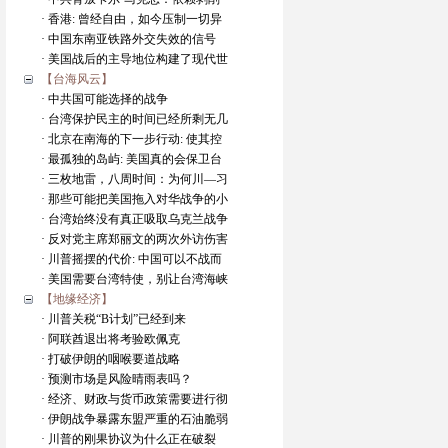
· 香港: 曾经自由，如今压制一切异
· 中国东南亚铁路外交失效的信号
· 美国战后的主导地位构建了现代世
【台海风云】
· 中共国可能选择的战争
· 台湾保护民主的时间已经所剩无几
· 北京在南海的下一步行动: 使其控
· 最孤独的岛屿: 美国真的会保卫台
· 三枚地雷，八周时间：为何川—习
· 那些可能把美国拖入对华战争的小
· 台湾始终没有真正吸取乌克兰战争
· 反对党主席郑丽文的两次外访伤害
· 川普摇摆的代价: 中国可以不战而
· 美国需要台湾特使，别让台湾海峡
【地缘经济】
· 川普关税“B计划”已经到来
· 阿联酋退出将考验欧佩克
· 打破伊朗的咽喉要道战略
· 预测市场是风险晴雨表吗？
· 经济、财政与货币政策需要进行彻
· 伊朗战争暴露东盟严重的石油脆弱
· 川普的刚果协议为什么正在破裂