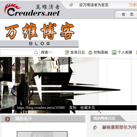
设万维读者为首页
万维
首 页
搜索>>
发表日志
控制面板
个人相册
https://blog.creaders.net/u/31946/
>
复制
>
收藏本页
我的网络日志
我的名片
赫格塞斯部长为何