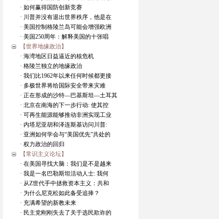
· 如何赢得国防创新竞赛
· 川普并没有退出世界秩序，他是在
· 美国控制格陵兰岛可能会增强欧洲
· 美国250周年：解释美国的十张唱
【世界地缘政治】
· 海湾地区日益逼近的核危机
· 格陵兰独立的地缘政治
· 我们比1962年以来任何时候都更接
· 多极世界将给国际安全带来灾难
· 正在形成的沙特—巴基斯坦—土耳其
· 北京在南海的下一步行动: 使其控
· 可再生能源能够推动非洲实现工业
· 内塔尼亚胡和泽连斯基访问川普:
· 亚洲如何学会与“美国优先”共处的
· 权力政治的回归
【常识主义论坛】
· 在美国寻找大脑：我们是不是越来
· 我是一名巴勒斯坦活动人士: 我何
· 从Z世代手中拯救资本主义：共和
· 为什么尼克松如此备受追捧？
· 充满希望的新教未来
· 民主党刚刚失去了关于选民欺诈的