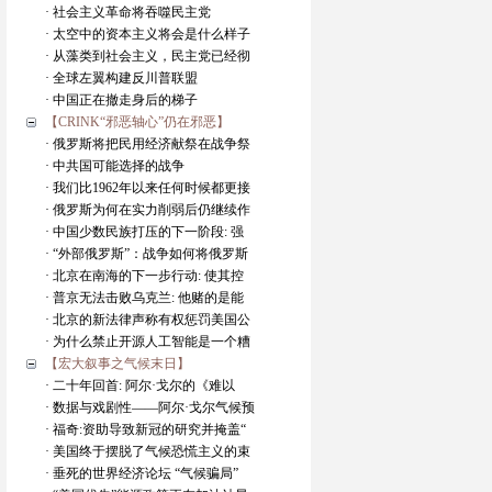
· 社会主义革命将吞噬民主党
· 太空中的资本主义将会是什么样子
· 从藻类到社会主义，民主党已经彻
· 全球左翼构建反川普联盟
· 中国正在撤走身后的梯子
【CRINK“邪恶轴心”仍在邪恶】
· 俄罗斯将把民用经济献祭在战争祭
· 中共国可能选择的战争
· 我们比1962年以来任何时候都更接
· 俄罗斯为何在实力削弱后仍继续作
· 中国少数民族打压的下一阶段: 强
· “外部俄罗斯”：战争如何将俄罗斯
· 北京在南海的下一步行动: 使其控
· 普京无法击败乌克兰: 他赌的是能
· 北京的新法律声称有权惩罚美国公
· 为什么禁止开源人工智能是一个糟
【宏大叙事之气候末日】
· 二十年回首: 阿尔·戈尔的《难以
· 数据与戏剧性——阿尔·戈尔气候预
· 福奇:资助导致新冠的研究并掩盖“
· 美国终于摆脱了气候恐慌主义的束
· 垂死的世界经济论坛 “气候骗局”