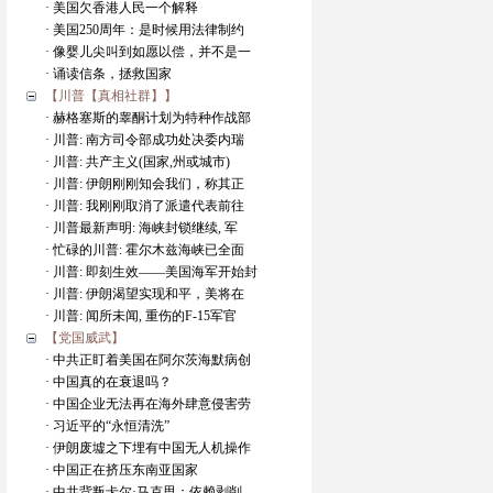
· 美国欠香港人民一个解释
· 美国250周年：是时候用法律制约
· 像婴儿尖叫到如愿以偿，并不是一
· 诵读信条，拯救国家
【川普【真相社群】】
· 赫格塞斯的睾酮计划为特种作战部
· 川普: 南方司令部成功处决委内瑞
· 川普: 共产主义(国家,州或城市)
· 川普: 伊朗刚刚知会我们，称其正
· 川普: 我刚刚取消了派遣代表前往
· 川普最新声明: 海峡封锁继续, 军
· 忙碌的川普: 霍尔木兹海峡已全面
· 川普: 即刻生效——美国海军开始封
· 川普: 伊朗渴望实现和平，美将在
· 川普: 闻所未闻, 重伤的F-15军官
【党国威武】
· 中共正盯着美国在阿尔茨海默病创
· 中国真的在衰退吗？
· 中国企业无法再在海外肆意侵害劳
· 习近平的“永恒清洗”
· 伊朗废墟之下埋有中国无人机操作
· 中国正在挤压东南亚国家
· 中共背叛卡尔·马克思：依赖剥削