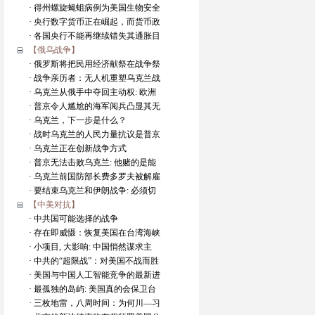
· 得州螺旋蝇蛆病例为美国生物安全
· 央行数字货币正在崛起，而货币政
· 各国央行不能再继续错失其通胀目
【俄乌战争】
· 俄罗斯将把民用经济献祭在战争祭
· 战争亲历者：无人机重塑乌克兰战
· 乌克兰从俄手中夺回主动权: 欧洲
· 普京令人尴尬的海军阅兵凸显其无
· 乌克兰，下一步是什么？
· 战时乌克兰的人民力量抗议是普京
· 乌克兰正在创新战争方式
· 普京无法击败乌克兰: 他赌的是能
· 乌克兰前国防部长费多罗夫被解雇
· 要结束乌克兰和伊朗战争: 必须切
【中美对抗】
· 中共国可能选择的战争
· 存在即威慑：恢复美国在台湾海峡
· 小项目, 大影响: 中国悄然谋求主
· 中共的“超限战”：对美国不战而胜
· 美国与中国人工智能竞争的最新进
· 最孤独的岛屿: 美国真的会保卫台
· 三枚地雷，八周时间：为何川—习