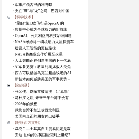
· 军事占领古巴的利与弊
· 夹在“鹰”与“龙”之间：巴西对中国
【科学技术】
· “星舰”第13次飞行是SpaceX 的一
· 数据中心成为全球权力的新前线
· OpenAI、公共利益与科技治理问题
· NASA考虑将一辆核动力火星探测车
· 建设人工智能的更佳路径
· NASA将商业合作扩展至火星
· 人工智能正在创造美国的下一代底
· AI军备竞赛：教皇利奥拯救人类免
· 西方可以借鉴乌克兰超越战场的AI
· 新技术如何威胁美国的军事优势－
【随想录】
· 张又侠、刘振立被清洗―1.“原罪”
· 马杜罗之后, 未来三年台湾不会有
· 2026年的梦想
· 武统台湾不如进攻西北利亚
· 美国向真正的朋友伸出援手
【呼唤西方文明】
· 乌克兰—土耳其自由贸易协定是双
· 安迪·伯纳姆的英国能回到上世纪7