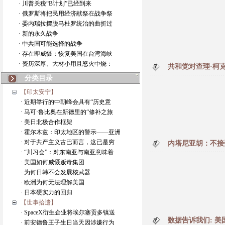
· 川普关税“B计划”已经到来
· 俄罗斯将把民用经济献祭在战争祭
· 委内瑞拉摆脱马杜罗统治的曲折过
· 新的永久战争
· 中共国可能选择的战争
· 存在即威慑：恢复美国在台湾海峡
· 资历深厚、大材小用且怒火中烧：
共和党对查理·柯
分类目录
【印太安宁】
· 近期举行的中朝峰会具有“历史意
· 马可·鲁比奥在新德里的“修补之旅
· 美日北极合作框架
· 霍尔木兹：印太地区的警示——亚洲
· 对于共产主义古巴而言，这已是穷
内塔尼亚胡：不接
· “川习会”：对东南亚与南亚意味着
· 美国如何威慑贩毒集团
· 为何日韩不会发展核武器
· 欧洲为何无法理解美国
· 日本硬实力的回归
【世事拾遗】
· SpaceX衍生企业将埃尔塞贡多镇送
数据告诉我们: 
· 前安德鲁王子生日当天因涉嫌行为