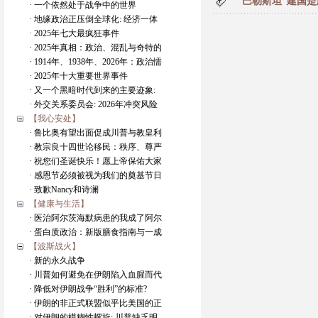
“巴勒斯坦”建国
· 一个依然处于战争中的世界
· 地缘政治正压倒全球化: 经济一体
· 2025年七大最疯狂事件
· 2025年真相：政治、混乱与奇特的
· 1914年、1938年、2026年：政治懦
· 2025年十大重要世界事件
· 又一个黑暗时代到来的主要迹象:
· 外交关系委员会: 2026年冲突风险
【我心安处】
· 鲁比奥有望出面促成川普与教皇利
· 教宗良十四世论移民：秩序、尊严
· 祝您们圣诞快乐！愿上帝保佑大家
· 感恩节必须被视为我们的奠基节日
· 致歉Nancy和诗澜
【健康与生活】
· 医治阿尔茨海默病患的我成了阿尔
· 蛋白质政治：新版膳食指南与一成
【波斯战火】
· 新的永久战争
· 川普如何避免在伊朗陷入血腥而代
· 降低对伊朗战争“胜利”的标准?
· 伊朗的非正式联盟似乎比美国的正
· 对伊朗的模糊性螺旋: 川普缺乏明