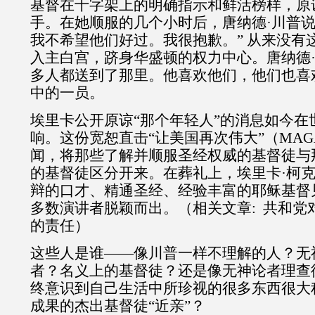
基督在十字架上的明确指示和鲜活榜样，原
手。在她顺服的几个小时后，唐纳德·川普说
我不希望他们好过。我很抱歉。”
从来没有
入主白宫，跻身华盛顿的权力中心。唐纳德
多人都送到了那里。他喜欢他们，他们也喜
中的一员。
埃里卡公开原谅“那个年轻人”的消息如今在
响。这份宽恕直击“让美国再次伟大”（
MAG
闻，将那些了解并顺服圣经权威的基督徒与
的基督徒区分开来。在葬礼上，埃里卡·柯克
辩的口才、精通圣经、经验丰富的耶稣基督
多数演讲者脱颖而出。（相关文章
:
共和党
的责任）
这些人是谁——像川普一样不理解的人？无
者？名义上的基督徒？还是像无神论者理查
终意识到自己生活中所珍视的很多东西很大
成果的杰出基督徒“近亲”？