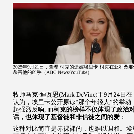
2025
年
9
月
21
日，查理·柯克的遗孀埃里卡·柯克在亚利桑
杀害他的凶手（
ABC News/YouTube
）
牧师马克·迪瓦恩
(Mark DeVine)
于
9
月
24
日在
认为，埃里卡公开原谅“那个年轻人”的举动
起强烈反响
,
而
柯克的榜样不仅体现了政治
话，也体现了基督徒和非信徒之间的爱
：
这种对比简直是赤裸裸的，也难以调和。埃