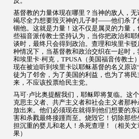
反。
基督教的力量体现在哪里？当神的敌人，无
竭尽全力想要毁灭神的儿子时——他们杀了
锢他。这就是力量！这不仅是属灵的力量，
些福音派传教士坚持认为，当你把政治和耶
谈时，最终只会得到政治。查理和埃里卡驳
种情况下，当基督教和政治交织在一起时，
和埃里卡·柯克，
TPUSA
（美国福音传教士
现在被迫听到埃里卡以耶稣基督的名义原谅“
徒为了邻舍，为了美国的利益，也为了将民
来，不应该投票给民主党。
马可·卢比奥提醒我们，耶稣即将复临。这
克思主义者、共产主义者和社会主义者那种
放出来。他们必须现在就得到他们想要的东
害和杀戮最终接踵而至。烧毁它！切除那些
担沉重的婴儿和老人！杀死查理！（相关文
果）