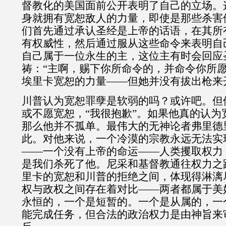
督教化的美国面前公开表明了自己的立场。
身就拥有宽恕敌人的力量，即使是那些杀害
们首先通过承认圣经是上帝的话语，在其所
有权威性，然后通过服从这些命令来表明自
自己属于一位永生的主，这位主有时会回应
祷：“主啊，赐下你所命令的，并命令你所愿
埃里卡宽恕的力量——但她并没有拔出枪来
川普认为宽恕罪孽是软弱的吗？或许吧。但
或不愿宽恕，“我很抱歉”。如果他真的认为
那么他并不孤单。最伟大的无神论者弗里德
此。对他来说，一个冷漠的宗教永远无法实
——一个没有上帝的命运——人类攫取权力
是我们杀死了他。尼采和基督教通往权力之
里卡的宽恕和川普的拒绝之间，体现得淋漓
权与政权之间存在着对比——两者都属于美
永恒的，一个是短暂的。一个是从属的，一
能完成任务，但合法的政治权力是由神旨来