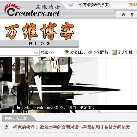
设万维读者为首页
万维
首 页
搜索>>
发表日志
控制面板
个人相册
https://blog.creaders.net/u/31946/
>
复制
>
收藏本页
网络日志正文
柯克的榜样： 政治对手的文明对话与基督徒和非信徒之间的爱