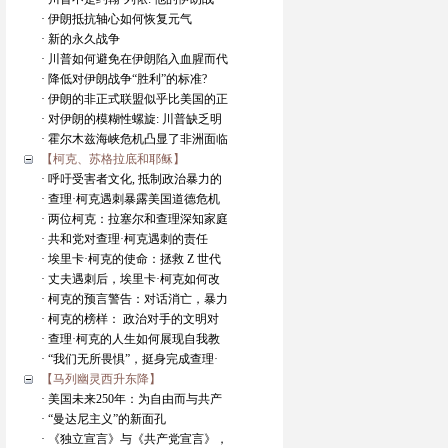
· 伊朗抵抗轴心如何恢复元气
· 新的永久战争
· 川普如何避免在伊朗陷入血腥而代
· 降低对伊朗战争“胜利”的标准?
· 伊朗的非正式联盟似乎比美国的正
· 对伊朗的模糊性螺旋: 川普缺乏明
· 霍尔木兹海峡危机凸显了非洲面临
【柯克、苏格拉底和耶稣】
· 呼吁受害者文化, 抵制政治暴力的
· 查理·柯克遇刺暴露美国道德危机
· 两位柯克：拉塞尔和查理深知家庭
· 共和党对查理·柯克遇刺的责任
· 埃里卡·柯克的使命：拯救 Z 世代
· 丈夫遇刺后，埃里卡·柯克如何改
· 柯克的预言警告：对话消亡，暴力
· 柯克的榜样： 政治对手的文明对
· 查理·柯克的人生如何展现自我教
· “我们无所畏惧”，挺身完成查理·
【马列幽灵西升东降】
· 美国未来250年：为自由而与共产
· “曼达尼主义”的新面孔
· 《独立宣言》与《共产党宣言》，