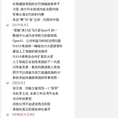
· 长期威胁美国的古巴独裁政权终于
· 川普: 南方司令部成功处决委内瑞
· 军事占领古巴的利与弊
· 夹在“鹰”与“龙”之间：巴西对中国
【科学技术】
· “星舰”第13次飞行是SpaceX 的一
· 数据中心成为全球权力的新前线
· OpenAI、公共利益与科技治理问题
· NASA考虑将一辆核动力火星探测车
· 建设人工智能的更佳路径
· NASA将商业合作扩展至火星
· 人工智能正在创造美国的下一代底
· AI军备竞赛：教皇利奥拯救人类免
· 西方可以借鉴乌克兰超越战场的AI
· 新技术如何威胁美国的军事优势－
【随想录】
· 张又侠、刘振立被清洗―1.“原罪”
· 马杜罗之后, 未来三年台湾不会有
· 2026年的梦想
· 武统台湾不如进攻西北利亚
· 美国向真正的朋友伸出援手
【呼唤西方文明】