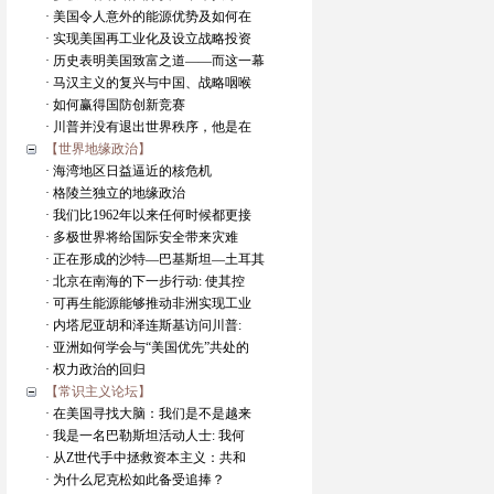
· 美国令人意外的能源优势及如何在
· 实现美国再工业化及设立战略投资
· 历史表明美国致富之道——而这一幕
· 马汉主义的复兴与中国、战略咽喉
· 如何赢得国防创新竞赛
· 川普并没有退出世界秩序，他是在
【世界地缘政治】
· 海湾地区日益逼近的核危机
· 格陵兰独立的地缘政治
· 我们比1962年以来任何时候都更接
· 多极世界将给国际安全带来灾难
· 正在形成的沙特—巴基斯坦—土耳其
· 北京在南海的下一步行动: 使其控
· 可再生能源能够推动非洲实现工业
· 内塔尼亚胡和泽连斯基访问川普:
· 亚洲如何学会与“美国优先”共处的
· 权力政治的回归
【常识主义论坛】
· 在美国寻找大脑：我们是不是越来
· 我是一名巴勒斯坦活动人士: 我何
· 从Z世代手中拯救资本主义：共和
· 为什么尼克松如此备受追捧？