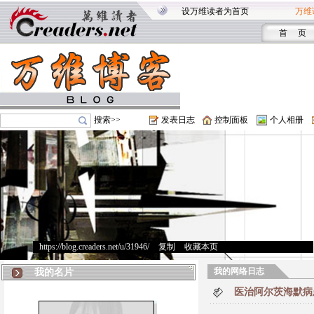
设万维读者为首页
万维
首 页
搜索>>
发表日志
控制面板
个人相册
https://blog.creaders.net/u/31946/
>
复制
>
收藏本页
我的网络日志
我的名片
医治阿尔茨海默病