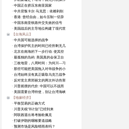
· 中国正在挤压东南亚国家
· 中共背叛卡尔·马克思：依赖剥削
· 香港: 曾经自由，如今压制一切异
· 中国东南亚铁路外交失效的信号
· 美国战后的主导地位构建了现代世
【台海风云】
· 中共国可能选择的战争
· 台湾保护民主的时间已经所剩无几
· 北京在南海的下一步行动: 使其控
· 最孤独的岛屿: 美国真的会保卫台
· 三枚地雷，八周时间：为何川—习
· 那些可能把美国拖入对华战争的小
· 台湾始终没有真正吸取乌克兰战争
· 反对党主席郑丽文的两次外访伤害
· 川普摇摆的代价: 中国可以不战而
· 美国需要台湾特使，别让台湾海峡
【地缘经济】
· 平衡贸易的正确方式
· 川普关税“B计划”已经到来
· 阿联酋退出将考验欧佩克
· 打破伊朗的咽喉要道战略
· 预测市场是风险晴雨表吗？