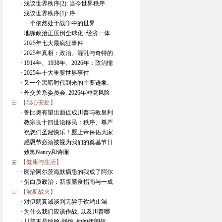
· 浅议世界秩序(2): 当今世界秩序
· 浅议世界秩序(1): 序
· 一个依然处于战争中的世界
· 地缘政治正压倒全球化: 经济一体
· 2025年七大最疯狂事件
· 2025年真相：政治、混乱与奇特的
· 1914年、1938年、2026年：政治懦
· 2025年十大重要世界事件
· 又一个黑暗时代到来的主要迹象:
· 外交关系委员会: 2026年冲突风险
【我心安处】
· 鲁比奥有望出面促成川普与教皇利
· 教宗良十四世论移民：秩序、尊严
· 祝您们圣诞快乐！愿上帝保佑大家
· 感恩节必须被视为我们的奠基节日
· 致歉Nancy和诗澜
【健康与生活】
· 医治阿尔茨海默病患的我成了阿尔
· 蛋白质政治：新版膳食指南与一成
【波斯战火】
· 对伊朗真诚谈判无异于饮鸩止渴
· 为什么我们应该作战, 以及川普哪
· 川普不是约翰·列侬: 他的伊朗战