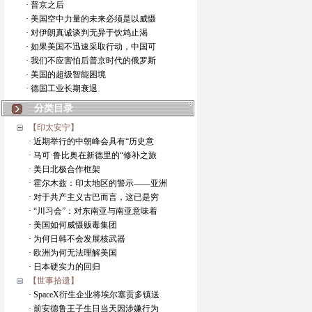
· 普京之后
· 美国空中力量的未来必须是以威慑
· 对伊朗真诚谈判无异于饮鸩止渴
· 如果美国不迅速采取行动，中国可
· 我们不应害怕后普京时代的俄罗斯
· 美国的超级智能困境
· 德国工业长期衰退
分类目录
【印太安宁】
· 近期举行的中朝峰会具有“历史意
· 马可·鲁比奥在新德里的“修补之旅
· 美日北极合作框架
· 霍尔木兹：印太地区的警示——亚洲
· 对于共产主义古巴而言，这已是穷
· “川习会”：对东南亚与南亚意味着
· 美国如何威慑贩毒集团
· 为何日韩不会发展核武器
· 欧洲为何无法理解美国
· 日本硬实力的回归
【世事拾遗】
· SpaceX衍生企业将埃尔塞贡多镇送
· 前安德鲁王子生日当天因涉嫌行为