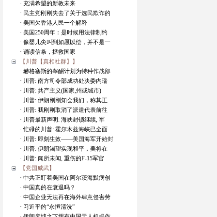
· 充满希望的新教未来
· 民主党刚刚失去了关于选民欺诈的
· 美国欠香港人民一个解释
· 美国250周年：是时候用法律制约
· 像婴儿尖叫到如愿以偿，并不是一
· 诵读信条，拯救国家
【川普【真相社群】】
· 赫格塞斯的睾酮计划为特种作战部
· 川普: 南方司令部成功处决委内瑞
· 川普: 共产主义(国家,州或城市)
· 川普: 伊朗刚刚知会我们，称其正
· 川普: 我刚刚取消了派遣代表前往
· 川普最新声明: 海峡封锁继续, 军
· 忙碌的川普: 霍尔木兹海峡已全面
· 川普: 即刻生效——美国海军开始封
· 川普: 伊朗渴望实现和平，美将在
· 川普: 闻所未闻, 重伤的F-15军官
【党国威武】
· 中共正盯着美国在阿尔茨海默病创
· 中国真的在衰退吗？
· 中国企业无法再在海外肆意侵害劳
· 习近平的“永恒清洗”
· 伊朗废墟之下埋有中国无人机操作