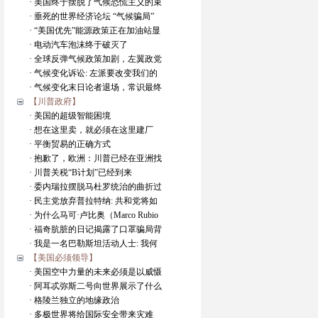
· 美国终于摆脱了气候恐慌主义的束
· 垂死的世界经济论坛 “气候骗局”
· “美国优先”能源政策正在加油站显
· 电动汽车泡沫终于破灭了
· 全球反弹气候政策加剧，左翼政党
· 气候变化诉讼: 左派要改变我们的
· 气候变化末日论者退场，常识最终
【川普政府】
· 美国的超级智能困境
· 想在这里卖，就必须在这里建厂
· 平衡贸易的正确方式
· 抱歉了，欧洲：川普已经在亚洲找
· 川普关税“B计划”已经到来
· 委内瑞拉摆脱马杜罗统治的曲折过
· 民主党放弃普拉特纳: 共和党将如
· 为什么马可·卢比奥（Marco Rubio
· 福奇肮脏的日记揭露了口罩骗局背
· 我是一名巴勒斯坦活动人士: 我何
【美国必须领导】
· 美国空中力量的未来必须是以威慑
· 阿耳忒弥斯二号向世界展示了什么
· 格陵兰独立的地缘政治
· 多极世界将给国际安全带来灾难