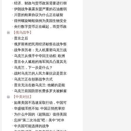
· 经济、财政与货币政策需要进行彻
· 伊朗战争暴露东盟严重的石油脆弱
· 川普的刚果协议为什么正在破裂
· 得州螺旋蝇蛆病例为美国生物安全
· 央行数字货币正在崛起，而货币政
【俄乌战争】
· 普京之后
· 俄罗斯将把民用经济献祭在战争祭
· 战争亲历者：无人机重塑乌克兰战
· 乌克兰从俄手中夺回主动权: 欧洲
· 普京令人尴尬的海军阅兵凸显其无
· 乌克兰，下一步是什么？
· 战时乌克兰的人民力量抗议是普京
· 乌克兰正在创新战争方式
· 普京无法击败乌克兰: 他赌的是能
· 乌克兰前国防部长费多罗夫被解雇
【中美对抗】
· 如果美国不迅速采取行动，中国可
· 华盛顿浑然不知: 中国正悄然掌控
· 为什么中国的《超限战》值得美国
· 忘掉“第二次冷战”吧：美中“对冲
· 中共国可能选择的战争