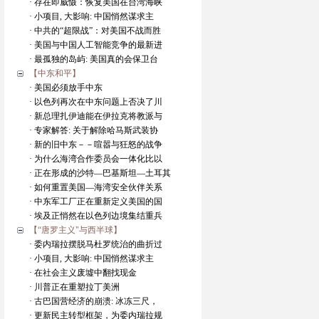
· 存在即威慑：恢复美国在台湾海峡
· 小项目, 大影响: 中国悄然谋求主
· 中共的“超限战”：对美国不战而胜
· 美国与中国人工智能竞争的最新进
· 最孤独的岛屿: 美国真的会保卫台
【中东和平】
· 美国必须放手中东
· 以色列再次在中东问题上否决了川
· 新总理扎伊迪能在伊拉克将教派与
· 专家解答: 关于解除哈马斯武装协
· 新的旧中东－－喧嚣与狂怒的战争
· 为什么海湾合作委员会一体化比以
· 正在形成的沙特—巴基斯坦—土耳其
· 如何重置美国—海湾安全伙伴关系
· 中东军工厂正在重新定义美国的国
· 埃及正悄然在以色列边境集结重兵
【“唐罗主义"与西半球】
· 委内瑞拉摆脱马杜罗统治的曲折过
· 小项目, 大影响: 中国悄然谋求主
· 在社会主义废墟中翻找现金
· 川普正在重塑拉丁美洲
· 古巴国营经济的崩溃: 冰冻三尺，
· 更新民主转型框架，为委内瑞拉规