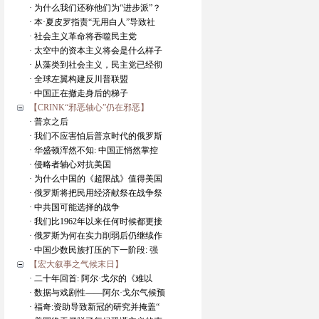
· 为什么我们还称他们为“进步派”？
· 本·夏皮罗指责“无用白人”导致社
· 社会主义革命将吞噬民主党
· 太空中的资本主义将会是什么样子
· 从藻类到社会主义，民主党已经彻
· 全球左翼构建反川普联盟
· 中国正在撤走身后的梯子
【CRINK“邪恶轴心”仍在邪恶】
· 普京之后
· 我们不应害怕后普京时代的俄罗斯
· 华盛顿浑然不知: 中国正悄然掌控
· 侵略者轴心对抗美国
· 为什么中国的《超限战》值得美国
· 俄罗斯将把民用经济献祭在战争祭
· 中共国可能选择的战争
· 我们比1962年以来任何时候都更接
· 俄罗斯为何在实力削弱后仍继续作
· 中国少数民族打压的下一阶段: 强
【宏大叙事之气候末日】
· 二十年回首: 阿尔·戈尔的《难以
· 数据与戏剧性——阿尔·戈尔气候预
· 福奇:资助导致新冠的研究并掩盖“