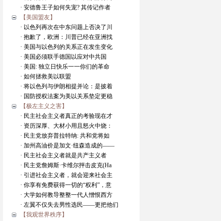
· 安德鲁王子如何失宠? 其传记作者
【美国盟友】
· 以色列再次在中东问题上否决了川
· 抱歉了，欧洲：川普已经在亚洲找
· 美国与以色列的关系正在发生变化
· 美国必须联手德国以应对中共国
· 美国: 独立日快乐一一你们的革命
· 如何拯救美以联盟
· 将以色列与伊朗相提并论：是披着
· 国防授权法案为美以关系垫定更稳
【极左主义之害】
· 民主社会主义者真正的考验现在才
· 资历深厚、大材小用且怒火中烧：
· 民主党放弃普拉特纳: 共和党将如
· 加州高油价是加文·纽森造成的——
· 民主社会主义者就是共产主义者
· 民主党詹姆斯·卡维尔抨击皮克(Ha
· 引进社会主义者，就会迎来社会主
· 你享有免费获得一切的“权利”，意
· 大学如何教导整整一代人憎恨西方
· 左翼不仅失去男性选民——更把他们
【我观世界秩序】