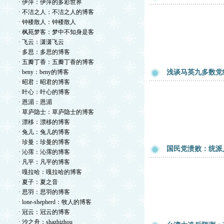
· 伊萍：伊萍的多彩世界
· 不洁之人：不洁之人的博客
· 钟楼散人：钟楼散人
· 枫苑梦客：梦中不知身是客
· 飞云：潇潇飞云
· 多思：多思的博客
· 五瓣丁香：五瓣丁香的博客
· beny：beny的博客
浅谈马英九多数党
· 昭君：昭君的博客
· 叶心：叶心的博客
· 恩湄：恩湄
· 草庐隐士：草庐隐士的博客
· 漂移：漂移的博客
· 兔儿：兔儿的博客
· 珍曼：珍曼的博客
国民党溃败：统派
· 沁霈：沁霈的博客
· 凡平：凡平的博客
· 嘎拉哈：嘎拉哈的博客
· 夏子：夏之音
· 思羽：思羽的博客
· lone-shepherd：牧人的博客
· 冠云：冠云的博客
· 沙之舟：shazhizhou