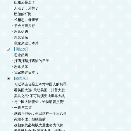
· 姐姐还是走了
· 人老了，牙掉了
· 堕胎的忏悔
· 长相思。母亲节
· 学会与癌共存
· 思念奶奶
· 思念父亲
· 我家来过日本兵
【回忆文】
· 思念奶奶
· 打酒打醋打酱油的日子
· 思念父亲
· 我家来过日本兵
【随思录】
· 习近平连任是上帝对中国人的惩罚
· 看美国大选: 天助美国，川普大胜
· 美共之战: 不可能演变成世界大战
· 与中国大陆脱钩，给特朗普点赞!
· 一尊与二货
· 感恩习他妈，生出这样一个王八蛋
· 死性不改，继续隐瞒
· 改朝换代必然以大量生命为代价