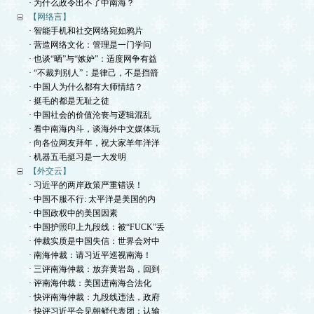
· 为什么政令出不了中南海？
【网络言】
· 智能手机和社交网络宛如鸦片
· 营造网络文化：管理是一门学问
· 也谈“晒”与“嫉妒”：适度网争有益
· “不裁判别人”：是律己，不是挡箭
· 中国人为什么都有大师情结？
· 挺毛的都是无耻之徒
· 中国社会的价值沦丧与逻辑混乱
· 看中南海内斗，谈海外中文媒体玩
· 向各位网友拜年，祝大家羊年洋洋
· 机器五毛挺习是一大发明
【外交云】
· 习近平的两岸政策严重错误！
· 中国不服不行: 太平洋是美国的内
· 中国政权中的美国因素
· 中国护照印上九段线：被“FUCK”丢
· 仲裁实质是中国失信：世界会对中
· 南海仲裁：请习近平巡视南海！
· 三评南海仲裁：放弃黄岩岛，回到
· 评南海仲裁：美国进南海合法化
· 快评南海仲裁：九段线违法，政府
· 快评习近平会见朝鲜代表团：认输