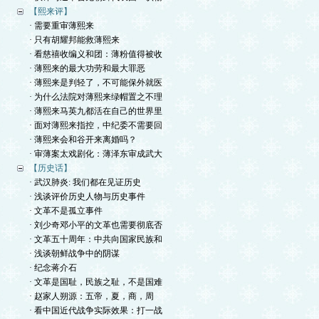
【熙来评】
· 需要重审薄熙来
· 只有胡耀邦能救薄熙来
· 看慈禧收编义和团：薄粉值得被收
· 薄熙来的最大功劳和最大罪恶
· 薄熙来是判轻了，不可能保外就医
· 为什么法院对薄熙来绿帽置之不理
· 薄熙来马英九都活在自己的世界里
· 面对薄熙来指控，中纪委不需要回
· 薄熙来会和谷开来离婚吗？
· 审薄案太戏剧化：薄泽东审成武大
【历史话】
· 武汉肺炎: 我们都在见证历史
· 浅谈评价历史人物与历史事件
· 文革不是孤立事件
· 刘少奇邓小平的文革也需要彻底否
· 文革五十周年：中共向国家民族和
· 浅谈朝鲜战争中的阴谋
· 纪念蒋介石
· 文革是国耻，民族之耻，不是国难
· 赵家人朔源：五帝，夏，商，周
· 看中国近代战争实际效果：打一战