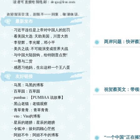
欢迎留言交流，恕我不一一回复，敬请体谅。
最新发布
欢迎转摘，包括国国内网站，但请注明出处！
· 习近平连任是上帝对中国人的惩罚
欢迎光临德孤的小岛！谢绝网络垃圾！
· 看美国大选: 天助美国，川普大胜
两岸问题：快评蔡
· 李登辉，李光耀，邓小平
· 美共之战: 不可能演变成世界大战
· 与中国大陆脱钩，给特朗普点赞!
· 一尊与二货
· 感恩习他妈，生出这样一个王八蛋
友好链接
· 马黑：马黑的博客
祝贺蔡英文：带领
· 百草园：百草园
· pumbaa：【PUMBAA 说故事】
· 黑山老猫：老猫观察
· 青草青青.：青草青青.
· vito：Vito的博客
· 星辰的翅膀：星辰的翅膀
· 令狐冲：拔剑四顾心茫然
· 阿妞不牛：阿妞不牛的博客
“一个中国”正在