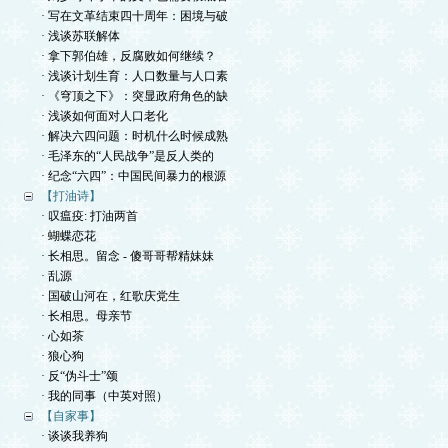
· 写在文革结束四十周年：困境与破
· 浅谈苏联解体
· 拿下郭伯雄，反腐败如何继续？
· 浅谈计划生育：人口数量与人口素
· 《穹顶之下》：突显政府角色的缺
· 浅谈如何面对人口老化
· 解决六四问题：时机什么时候成熟
· 毛泽东的“人民战争”是反人类的
· 纪念“六四”：中国民间暴力的根源
【打油诗】
· 叹瘟疫: 打油两首
· 蝴蝶恋花
· 长相思。留念 - 傻哥哥帮精妹妹
· 乱源
· 国破山河在，红歌庆党生
· 长相思。母亲节
· 心如茶
· 狼心狗
· 反“伪斗士”颂
· 我的同事（中英对照）
【自家事】
· 谈谈我养狗