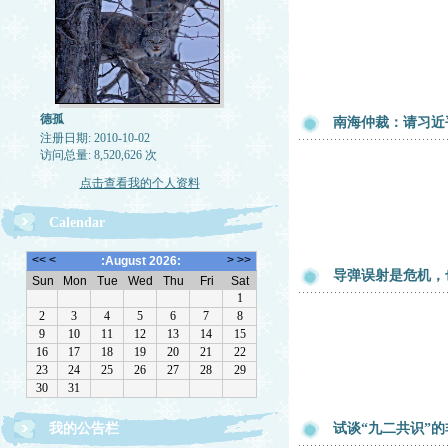
德孤
南海仲裁：请习近
注册日期: 2010-10-02
访问总量: 8,520,626 次
点击查看我的个人资料
Calendar
导弹误射是危机，
一律删除网络垃圾，恶意留言，与机器人留言
我的公告栏
试谈“九二共识”
读者可直接给我电邮：de-gu@live.com