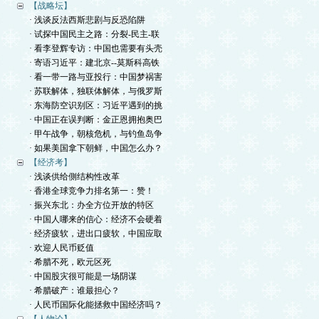
【战略坛】
· 浅谈反法西斯悲剧与反恐陷阱
· 试探中国民主之路：分裂-民主-联
· 看李登辉专访：中国也需要有头壳
· 寄语习近平：建北京--莫斯科高铁
· 看一带一路与亚投行：中国梦祸害
· 苏联解体，独联体解体，与俄罗斯
· 东海防空识别区：习近平遇到的挑
· 中国正在误判断：金正恩拥抱奥巴
· 甲午战争，朝核危机，与钓鱼岛争
· 如果美国拿下朝鲜，中国怎么办？
【经济考】
· 浅谈供给側结构性改革
· 香港全球竞争力排名第一：赞！
· 振兴东北：办全方位开放的特区
· 中国人哪来的信心：经济不会硬着
· 经济疲软，进出口疲软，中国应取
· 欢迎人民币贬值
· 希腊不死，欧元区死
· 中国股灾很可能是一场阴谋
· 希腊破产：谁最担心？
· 人民币国际化能拯救中国经济吗？