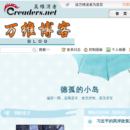
设万维读者为首页
万维
首 页
搜索>>
发表日志
控制面板
个人相册
德孤的小岛
偏安一隅，远离是非，食无求饱，居无求安
网络日志列表 【两岸话】
我的名片
习近平的两岸政策