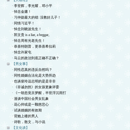
【人物论】
· 李登辉，李光耀，邓小平
· 悼念金庸！
· 习仲勋最大的错: 没教好儿子！
· 同情习近平！
· 悼念刘晓波先生！
· 郭文贵 is a liar, a beggar,
· 悼念周有光老先生！
· 恭喜特朗普，更恭喜希拉莉
· 悼念许家屯
· 马云的政治到底正确不正确？
【男女事】
· 同性恋真的违反自然吗？
· 同性婚姻合法化是大势所趋
· 也谈柴玲远志明的是是非非
· 《非诚勿扰》的女孩更象评委
· 《一朝忽觉京梦醒，半世浮沉雨打
· 漫谈中国社会男女乱象
· 花心抑或是一颗慈悲心
· 试谈婚姻的有效期
· 背她上楼的男人
· 诗歌，散文，与小说
【文化谈】