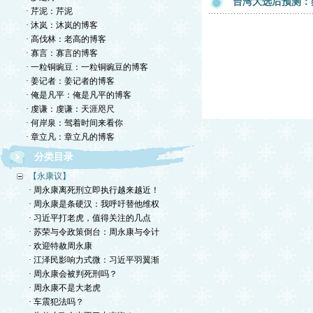
台湾大选后预测：
· 芹泥：芹泥
· 沐岚：沐岚的博客
· 高伐林：老高的博客
· 寡言：寡言的博客
· 一粒铜豌豆：一粒铜豌豆的博客
· 姜记者：姜记者的博客
· 俺是凡平：俺是凡平的博客
· 虔谦：虔谦：天涯咫尺
· 何岸泉：驾着时间来看你
· 章立凡：章立凡的博客
分类目录
【永康议】
· 周永康离死刑立即执行越来越近！
· 周永康是条硬汉：我呼吁替他维权
· 习近平打老虎，值得关注的几点
· 苏荣与令政策倒台：周永康与令计
· 欢迎特赦周永康
· 江泽民影响力式微：习近平羽翼渐
· 周永康会被判死刑吗？
· 周永康不是大老虎
· 车震犯法吗？