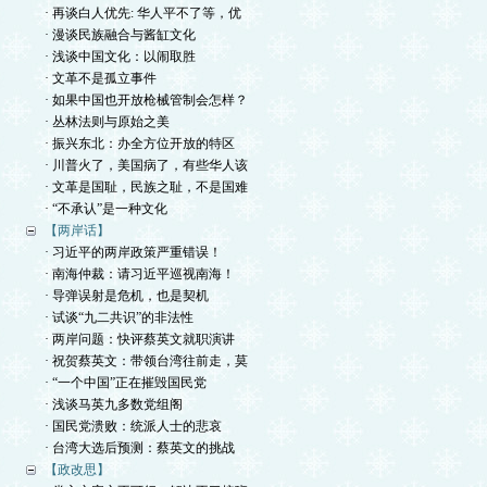
· 再谈白人优先: 华人平不了等，优
· 漫谈民族融合与酱缸文化
· 浅谈中国文化：以闹取胜
· 文革不是孤立事件
· 如果中国也开放枪械管制会怎样？
· 丛林法则与原始之美
· 振兴东北：办全方位开放的特区
· 川普火了，美国病了，有些华人该
· 文革是国耻，民族之耻，不是国难
· “不承认”是一种文化
【两岸话】
· 习近平的两岸政策严重错误！
· 南海仲裁：请习近平巡视南海！
· 导弹误射是危机，也是契机
· 试谈“九二共识”的非法性
· 两岸问题：快评蔡英文就职演讲
· 祝贺蔡英文：带领台湾往前走，莫
· “一个中国”正在摧毁国民党
· 浅谈马英九多数党组阁
· 国民党溃败：统派人士的悲哀
· 台湾大选后预测：蔡英文的挑战
【政改思】