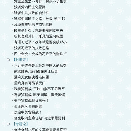
· 党主立宪之不可行：解决不了接班
· 浅谈党内民主化思路
· 试谈中共执政的合法性
· 试探中国民主之路：分裂-民主-联
· 浅谈尊重宪法与依宪治国
· 民主是什么：就是要阉割党中央
· 听其言观其行：乐见胡温习抱团
· 寄语习近平：改革就是要突破邓小
· 浅谈习近平的执政思路
· 四中全会：会成为习近平的滑铁卢
【时事评】
· 习近平连任是上帝对中国人的惩罚
· 武汉肺炎: 我们都在见证历史
· 港府无意解决香港问题
· 孟晚舟有可能被灭口
· 我看贸易战: 王岐山救不了习近平
· 再谈贸易战: 吃美国饭，砸美国锅
· 美中贸易战剑拔弩张！
· 金正恩玩弄特朗普
· 欢迎中美贸易战！
· 俢宪取消主席任期: 习近平需要利
【专题论】
· 刘少奇邓小平的文革也需要彻底否