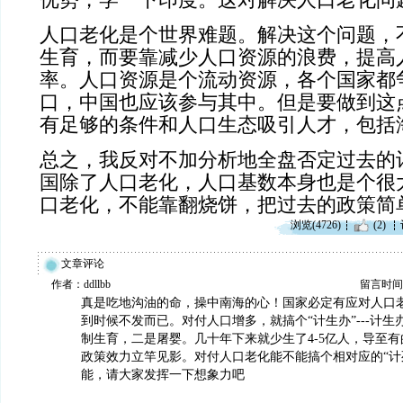
优势，学一下印度。这对解决人口老化问
人口老化是个世界难题。解决这个问题，
生育，而要靠减少人口资源的浪费，提高
率。人口资源是个流动资源，各个国家都
口，中国也应该参与其中。但是要做到这
有足够的条件和人口生态吸引人才，包括
总之，我反对不加分析地全盘否定过去的
国除了人口老化，人口基数本身也是个很
口老化，不能靠翻烧饼，把过去的政策简
浏览(4726)
(2)
文章评论
作者：ddllbb
留言时间：20
真是吃地沟油的命，操中南海的心！国家必定有应对人口
到时候不发而已。对付人口增多，就搞个“计生办”---计
制生育，二是屠婴。几十年下来就少生了4-5亿人，导至
政策效力立竿见影。对付人口老化能不能搞个相对应的“计死办
能，请大家发挥一下想象力吧