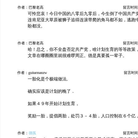
作者：巴黎老高
留言时间：20
可怜悲哀！今日中国的八零后九零后，今生倒了中国共产
连肯尼亚大草原被狮子追得连滚带爬的角马都不如，逃跑
盼都没。
作者：巴黎老高
留言时间：20
哈！总之，你不全盘否定共产党，啥计划生育的等等政策
文章在哪圈圈里就很难啰周正。德是真要孤一辈子。
作者：guitarmanzw
留言时间：2
一胎化是个极端做法,
确实应该是计划的晚了．
如果４９年开始计划生育，
奖励一胎，提倡两胎，处罚３－４胎，人口控制在６个亿
作者：
德孤
留言时间：20