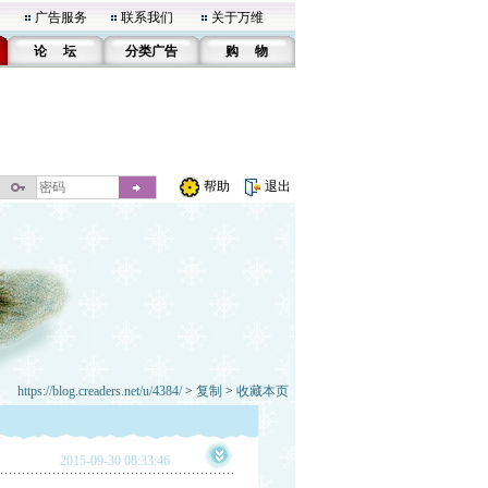
广告服务
联系我们
关于万维
论 坛
分类广告
购 物
帮助
退出
https://blog.creaders.net/u/4384/
>
复制
>
收藏本页
2015-09-30 08:33:46