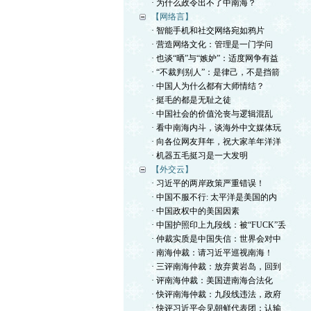
· 为什么政令出不了中南海？
【网络言】
· 智能手机和社交网络宛如鸦片
· 营造网络文化：管理是一门学问
· 也谈“晒”与“嫉妒”：适度网争有益
· “不裁判别人”：是律己，不是挡箭
· 中国人为什么都有大师情结？
· 挺毛的都是无耻之徒
· 中国社会的价值沦丧与逻辑混乱
· 看中南海内斗，谈海外中文媒体玩
· 向各位网友拜年，祝大家羊年洋洋
· 机器五毛挺习是一大发明
【外交云】
· 习近平的两岸政策严重错误！
· 中国不服不行: 太平洋是美国的内
· 中国政权中的美国因素
· 中国护照印上九段线：被“FUCK”丢
· 仲裁实质是中国失信：世界会对中
· 南海仲裁：请习近平巡视南海！
· 三评南海仲裁：放弃黄岩岛，回到
· 评南海仲裁：美国进南海合法化
· 快评南海仲裁：九段线违法，政府
· 快评习近平会见朝鲜代表团：认输