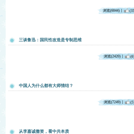
浏览(6044)
(35
三谈鲁迅：国民性改造是专制思维
浏览(2420)
(6
中国人为什么都有大师情结？
浏览(7249)
(5
从李嘉诚撤资，看中共本质