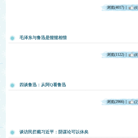
浏览(4017)
(6
毛泽东与鲁迅是惺惺相惜
浏览(1122)
(8
四谈鲁迅：从阿Q看鲁迅
浏览(2966)
(2
谈访民拦截习近平：阴谋论可以休矣