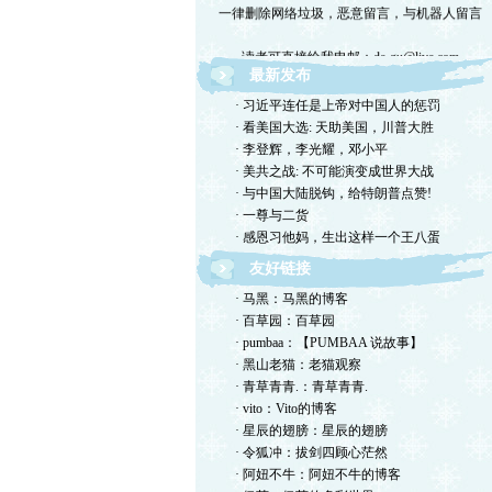
读者可直接给我电邮：de-gu@live.com
最新发布
欢迎留言交流，恕我不一一回复，敬请体谅。
· 习近平连任是上帝对中国人的惩罚
· 看美国大选: 天助美国，川普大胜
欢迎转摘，包括国国内网站，但请注明出处！
· 李登辉，李光耀，邓小平
· 美共之战: 不可能演变成世界大战
欢迎光临德孤的小岛！谢绝网络垃圾！
· 与中国大陆脱钩，给特朗普点赞!
· 一尊与二货
· 感恩习他妈，生出这样一个王八蛋
友好链接
· 马黑：马黑的博客
· 百草园：百草园
· pumbaa：【PUMBAA 说故事】
· 黑山老猫：老猫观察
· 青草青青.：青草青青.
· vito：Vito的博客
· 星辰的翅膀：星辰的翅膀
· 令狐冲：拔剑四顾心茫然
· 阿妞不牛：阿妞不牛的博客