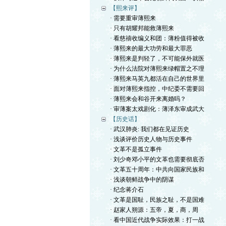
【熙来评】
· 需要重审薄熙来
· 只有胡耀邦能救薄熙来
· 看慈禧收编义和团：薄粉值得被收
· 薄熙来的最大功劳和最大罪恶
· 薄熙来是判轻了，不可能保外就医
· 为什么法院对薄熙来绿帽置之不理
· 薄熙来马英九都活在自己的世界里
· 面对薄熙来指控，中纪委不需要回
· 薄熙来会和谷开来离婚吗？
· 审薄案太戏剧化：薄泽东审成武大
【历史话】
· 武汉肺炎: 我们都在见证历史
· 浅谈评价历史人物与历史事件
· 文革不是孤立事件
· 刘少奇邓小平的文革也需要彻底否
· 文革五十周年：中共向国家民族和
· 浅谈朝鲜战争中的阴谋
· 纪念蒋介石
· 文革是国耻，民族之耻，不是国难
· 赵家人朔源：五帝，夏，商，周
· 看中国近代战争实际效果：打一战