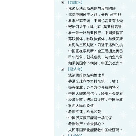
【战略坛】
· 浅谈反法西斯悲剧与反恐陷阱
· 试探中国民主之路：分裂-民主-联
· 看李登辉专访：中国也需要有头壳
· 寄语习近平：建北京--莫斯科高铁
· 看一带一路与亚投行：中国梦祸害
· 苏联解体，独联体解体，与俄罗斯
· 东海防空识别区：习近平遇到的挑
· 中国正在误判断：金正恩拥抱奥巴
· 甲午战争，朝核危机，与钓鱼岛争
· 如果美国拿下朝鲜，中国怎么办？
【经济考】
· 浅谈供给側结构性改革
· 香港全球竞争力排名第一：赞！
· 振兴东北：办全方位开放的特区
· 中国人哪来的信心：经济不会硬着
· 经济疲软，进出口疲软，中国应取
· 欢迎人民币贬值
· 希腊不死，欧元区死
· 中国股灾很可能是一场阴谋
· 希腊破产：谁最担心？
· 人民币国际化能拯救中国经济吗？