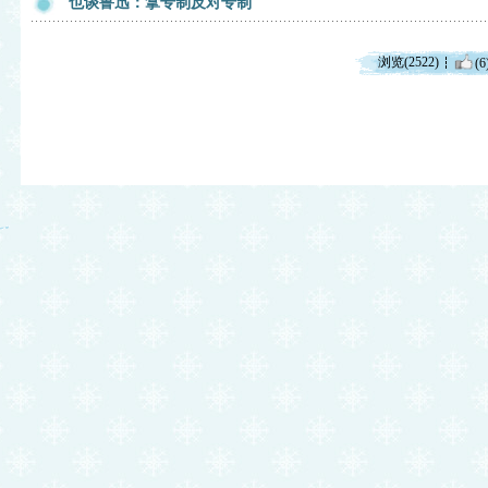
也谈鲁迅：拿专制反对专制
浏览(2522)
(6