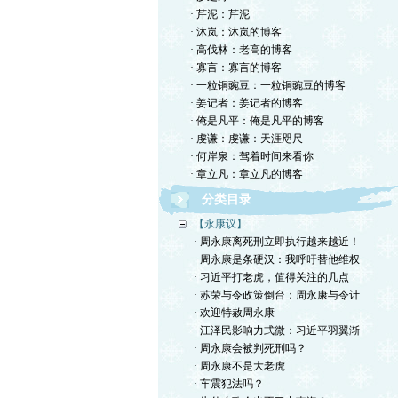
· 芹泥：芹泥
· 沐岚：沐岚的博客
· 高伐林：老高的博客
· 寡言：寡言的博客
· 一粒铜豌豆：一粒铜豌豆的博客
· 姜记者：姜记者的博客
· 俺是凡平：俺是凡平的博客
· 虔谦：虔谦：天涯咫尺
· 何岸泉：驾着时间来看你
· 章立凡：章立凡的博客
分类目录
【永康议】
· 周永康离死刑立即执行越来越近！
· 周永康是条硬汉：我呼吁替他维权
· 习近平打老虎，值得关注的几点
· 苏荣与令政策倒台：周永康与令计
· 欢迎特赦周永康
· 江泽民影响力式微：习近平羽翼渐
· 周永康会被判死刑吗？
· 周永康不是大老虎
· 车震犯法吗？