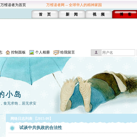
设万维读者为首页
万维读者网 -- 全球华人的精神家园
首 页
新 闻
视 频
博 客
志
控制面板
个人相册
给我留言
的小岛
，食无求饱，居无求安
网络日志列表 【2015-09】
试谈中共执政的合法性