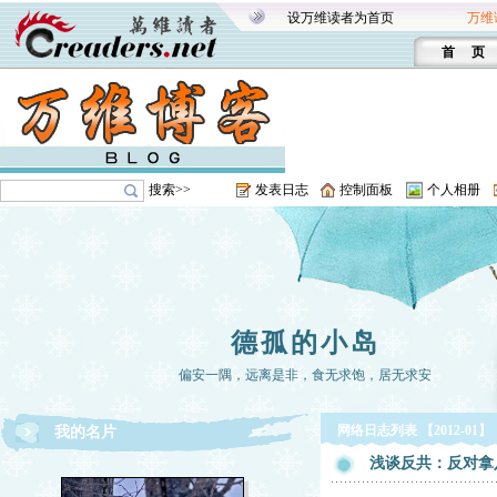
设万维读者为首页
万维
首 页
搜索>>
发表日志
控制面板
个人相册
德孤的小岛
偏安一隅，远离是非，食无求饱，居无求安
网络日志列表 【2012-01】
我的名片
浅谈反共：反对拿