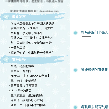
读者可直接给我电邮：de-gu@live.com
最新发布
欢迎留言交流，恕我不一一回复，敬请体谅。
· 习近平连任是上帝对中国人的惩罚
欢迎转摘，包括国国内网站，但请注明出处！
· 看美国大选: 天助美国，川普大胜
司马南脑门卡壳儿
· 李登辉，李光耀，邓小平
欢迎光临德孤的小岛！谢绝网络垃圾！
· 美共之战: 不可能演变成世界大战
· 与中国大陆脱钩，给特朗普点赞!
· 一尊与二货
· 感恩习他妈，生出这样一个王八蛋
友好链接
· 马黑：马黑的博客
试谈婚姻的有效期
· 百草园：百草园
· pumbaa：【PUMBAA 说故事】
· 黑山老猫：老猫观察
· 青草青青.：青草青青.
· vito：Vito的博客
· 星辰的翅膀：星辰的翅膀
· 令狐冲：拔剑四顾心茫然
· 阿妞不牛：阿妞不牛的博客
看孔庆东胡言乱语