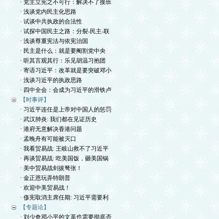
· 党主立宪之不可行：解决不了接班
· 浅谈党内民主化思路
· 试谈中共执政的合法性
· 试探中国民主之路：分裂-民主-联
· 浅谈尊重宪法与依宪治国
· 民主是什么：就是要阉割党中央
· 听其言观其行：乐见胡温习抱团
· 寄语习近平：改革就是要突破邓小
· 浅谈习近平的执政思路
· 四中全会：会成为习近平的滑铁卢
【时事评】
· 习近平连任是上帝对中国人的惩罚
· 武汉肺炎: 我们都在见证历史
· 港府无意解决香港问题
· 孟晚舟有可能被灭口
· 我看贸易战: 王岐山救不了习近平
· 再谈贸易战: 吃美国饭，砸美国锅
· 美中贸易战剑拔弩张！
· 金正恩玩弄特朗普
· 欢迎中美贸易战！
· 俢宪取消主席任期: 习近平需要利
【专题论】
· 刘少奇邓小平的文革也需要彻底否