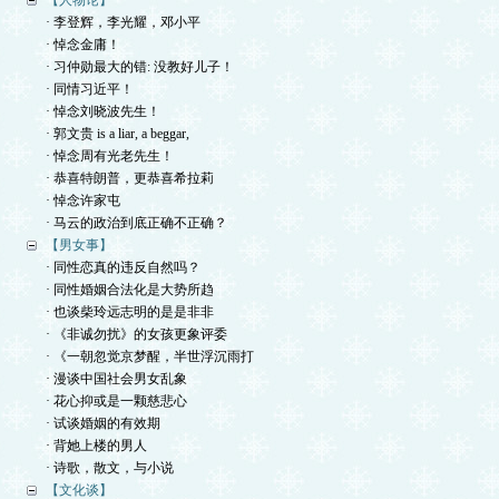
【人物论】
· 李登辉，李光耀，邓小平
· 悼念金庸！
· 习仲勋最大的错: 没教好儿子！
· 同情习近平！
· 悼念刘晓波先生！
· 郭文贵 is a liar, a beggar,
· 悼念周有光老先生！
· 恭喜特朗普，更恭喜希拉莉
· 悼念许家屯
· 马云的政治到底正确不正确？
【男女事】
· 同性恋真的违反自然吗？
· 同性婚姻合法化是大势所趋
· 也谈柴玲远志明的是是非非
· 《非诚勿扰》的女孩更象评委
· 《一朝忽觉京梦醒，半世浮沉雨打
· 漫谈中国社会男女乱象
· 花心抑或是一颗慈悲心
· 试谈婚姻的有效期
· 背她上楼的男人
· 诗歌，散文，与小说
【文化谈】