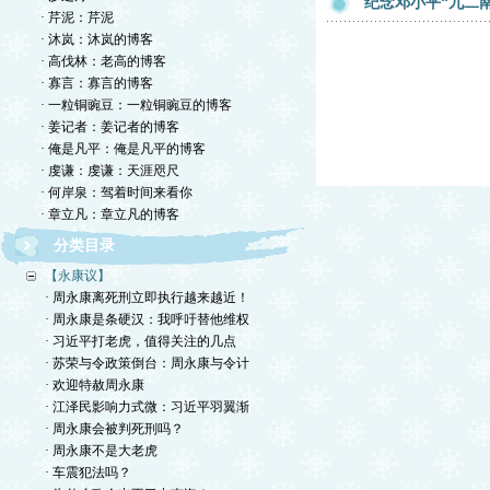
纪念邓小平“九二
· 芹泥：芹泥
· 沐岚：沐岚的博客
· 高伐林：老高的博客
· 寡言：寡言的博客
· 一粒铜豌豆：一粒铜豌豆的博客
· 姜记者：姜记者的博客
· 俺是凡平：俺是凡平的博客
· 虔谦：虔谦：天涯咫尺
· 何岸泉：驾着时间来看你
· 章立凡：章立凡的博客
分类目录
【永康议】
· 周永康离死刑立即执行越来越近！
· 周永康是条硬汉：我呼吁替他维权
· 习近平打老虎，值得关注的几点
· 苏荣与令政策倒台：周永康与令计
· 欢迎特赦周永康
· 江泽民影响力式微：习近平羽翼渐
· 周永康会被判死刑吗？
· 周永康不是大老虎
· 车震犯法吗？