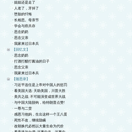
· 姐姐还是走了
· 人老了，牙掉了
· 堕胎的忏悔
· 长相思。母亲节
· 学会与癌共存
· 思念奶奶
· 思念父亲
· 我家来过日本兵
【回忆文】
· 思念奶奶
· 打酒打醋打酱油的日子
· 思念父亲
· 我家来过日本兵
【随思录】
· 习近平连任是上帝对中国人的惩罚
· 看美国大选: 天助美国，川普大胜
· 美共之战: 不可能演变成世界大战
· 与中国大陆脱钩，给特朗普点赞!
· 一尊与二货
· 感恩习他妈，生出这样一个王八蛋
· 死性不改，继续隐瞒
· 改朝换代必然以大量生命为代价