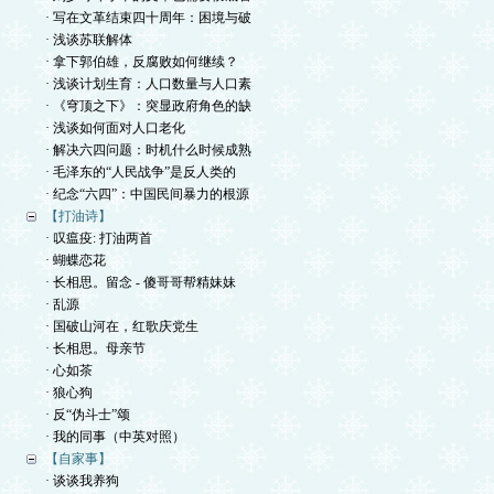
· 写在文革结束四十周年：困境与破
· 浅谈苏联解体
· 拿下郭伯雄，反腐败如何继续？
· 浅谈计划生育：人口数量与人口素
· 《穹顶之下》：突显政府角色的缺
· 浅谈如何面对人口老化
· 解决六四问题：时机什么时候成熟
· 毛泽东的“人民战争”是反人类的
· 纪念“六四”：中国民间暴力的根源
【打油诗】
· 叹瘟疫: 打油两首
· 蝴蝶恋花
· 长相思。留念 - 傻哥哥帮精妹妹
· 乱源
· 国破山河在，红歌庆党生
· 长相思。母亲节
· 心如茶
· 狼心狗
· 反“伪斗士”颂
· 我的同事（中英对照）
【自家事】
· 谈谈我养狗