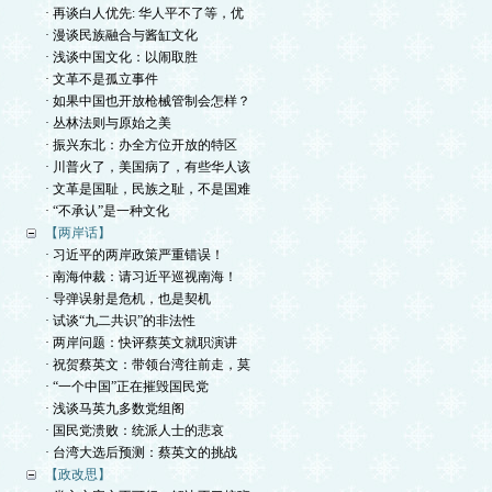
· 再谈白人优先: 华人平不了等，优
· 漫谈民族融合与酱缸文化
· 浅谈中国文化：以闹取胜
· 文革不是孤立事件
· 如果中国也开放枪械管制会怎样？
· 丛林法则与原始之美
· 振兴东北：办全方位开放的特区
· 川普火了，美国病了，有些华人该
· 文革是国耻，民族之耻，不是国难
· “不承认”是一种文化
【两岸话】
· 习近平的两岸政策严重错误！
· 南海仲裁：请习近平巡视南海！
· 导弹误射是危机，也是契机
· 试谈“九二共识”的非法性
· 两岸问题：快评蔡英文就职演讲
· 祝贺蔡英文：带领台湾往前走，莫
· “一个中国”正在摧毁国民党
· 浅谈马英九多数党组阁
· 国民党溃败：统派人士的悲哀
· 台湾大选后预测：蔡英文的挑战
【政改思】