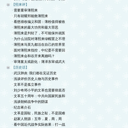
【熙来评】
· 需要重审薄熙来
· 只有胡耀邦能救薄熙来
· 看慈禧收编义和团：薄粉值得被收
· 薄熙来的最大功劳和最大罪恶
· 薄熙来是判轻了，不可能保外就医
· 为什么法院对薄熙来绿帽置之不理
· 薄熙来马英九都活在自己的世界里
· 面对薄熙来指控，中纪委不需要回
· 薄熙来会和谷开来离婚吗？
· 审薄案太戏剧化：薄泽东审成武大
【历史话】
· 武汉肺炎: 我们都在见证历史
· 浅谈评价历史人物与历史事件
· 文革不是孤立事件
· 刘少奇邓小平的文革也需要彻底否
· 文革五十周年：中共向国家民族和
· 浅谈朝鲜战争中的阴谋
· 纪念蒋介石
· 文革是国耻，民族之耻，不是国难
· 赵家人朔源：五帝，夏，商，周
· 看中国近代战争实际效果：打一战