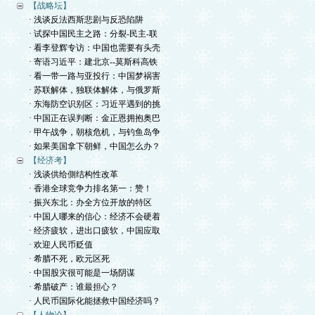
【战略坛】
· 浅谈反法西斯悲剧与反恐陷阱
· 试探中国民主之路：分裂-民主-联
· 看李登辉专访：中国也需要有头壳
· 寄语习近平：建北京--莫斯科高铁
· 看一带一路与亚投行：中国梦祸害
· 苏联解体，独联体解体，与俄罗斯
· 东海防空识别区：习近平遇到的挑
· 中国正在误判断：金正恩拥抱奥巴
· 甲午战争，朝核危机，与钓鱼岛争
· 如果美国拿下朝鲜，中国怎么办？
【经济考】
· 浅谈供给側结构性改革
· 香港全球竞争力排名第一：赞！
· 振兴东北：办全方位开放的特区
· 中国人哪来的信心：经济不会硬着
· 经济疲软，进出口疲软，中国应取
· 欢迎人民币贬值
· 希腊不死，欧元区死
· 中国股灾很可能是一场阴谋
· 希腊破产：谁最担心？
· 人民币国际化能拯救中国经济吗？