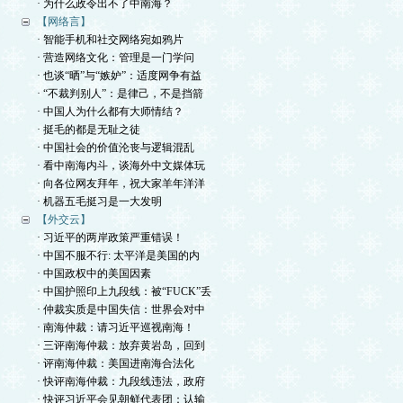
· 为什么政令出不了中南海？
【网络言】
· 智能手机和社交网络宛如鸦片
· 营造网络文化：管理是一门学问
· 也谈“晒”与“嫉妒”：适度网争有益
· “不裁判别人”：是律己，不是挡箭
· 中国人为什么都有大师情结？
· 挺毛的都是无耻之徒
· 中国社会的价值沦丧与逻辑混乱
· 看中南海内斗，谈海外中文媒体玩
· 向各位网友拜年，祝大家羊年洋洋
· 机器五毛挺习是一大发明
【外交云】
· 习近平的两岸政策严重错误！
· 中国不服不行: 太平洋是美国的内
· 中国政权中的美国因素
· 中国护照印上九段线：被“FUCK”丢
· 仲裁实质是中国失信：世界会对中
· 南海仲裁：请习近平巡视南海！
· 三评南海仲裁：放弃黄岩岛，回到
· 评南海仲裁：美国进南海合法化
· 快评南海仲裁：九段线违法，政府
· 快评习近平会见朝鲜代表团：认输