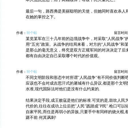
最后一句，路西弗是美丽聪明的天使，但她同时喜欢杀人
在她的掌控之下。
作者：
转个帖
留言时间：20
某党某军在三十几年前的边境战争中，对采取“人民战争”
用“五光”政策。从战争的结局来看，对方的“人民战争”和
是那么的毫无意义，终究是双方正规军间的对决决定了后
都有自由决定自己采取哪个时代的价值观。
作者：
转个帖
留言时间：20
不同文明阶段和形态中对所谓"人民战争"有不同价值判断吧
应该也不会对成吉思汗式的屠城有什么异议,都是那个文明
水准,现代国际法对他们是没有什么约束的.
结果决定手段,成王败寇是他们的标准.可笑的是,鼓吹人民
代价的,往往在成功上位后把"人民"践踏成"P民".枪口可
自家平民,而任是再弱小的异族,只要手中有同样的烧火棍,都
躇不前.何其讽刺!