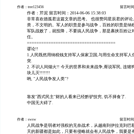
作者：tree123456
留言时间：20
作者：芹泥 留言时间：2014-06-06 15:38:03
非常喜欢德孤君这篇文章的思考。 也很赞同星辰君的评论
类，不文明的。军人的职责是参与战争，百姓的职责是纳
军队战败了，就投降，不要搞人民战争，那是裹挟百姓让
任。
=====================================
谬论!!
1.人民既然用纳税钱支持军人保家卫国,与用生命支持军人
突.
2. 不识人间烟火!! 今天的世界和未来战争,甭说军民, 连
块儿灭!!!!!!!
哟, "人民战争发人类"?
靠发"西式民主"财的人看来已经黔驴技穷, 饥不择食了.
中国无大碍了.
作者：swsw
留言时间：20
人民战争是弱者对强权的无奈战术，从越南到伊拉克到巴
天的新疆都是如此，只要有侵略就会有人民战争，我要是