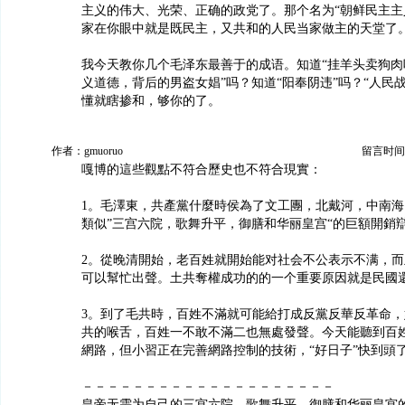
主义的伟大、光荣、正确的政党了。那个名为“朝鲜民主主
家在你眼中就是既民主，又共和的人民当家做主的天堂了
我今天教你几个毛泽东最善于的成语。知道“挂羊头卖狗肉
义道德，背后的男盗女娼”吗？知道“阳奉阴违”吗？“人民
懂就瞎掺和，够你的了。
作者：gmuoruo
留言时间：20
嘎博的這些觀點不符合歷史也不符合現實：
1。毛澤東，共產黨什麼時侯為了文工團，北戴河，中南
類似”三宫六院，歌舞升平，御膳和华丽皇宫“的巨額開銷
2。從晚清開始，老百姓就開始能对社会不公表示不满，
可以幫忙出聲。土共奪權成功的的一个重要原因就是民國
3。到了毛共時，百姓不滿就可能給打成反黨反華反革命
共的喉舌，百姓一不敢不滿二也無處發聲。今天能聽到百
網路，但小習正在完善網路控制的技術，“好日子”快到頭
－－－－－－－－－－－－－－－－－－－－
皇帝无需为自己的三宫六院，歌舞升平，御膳和华丽皇宫