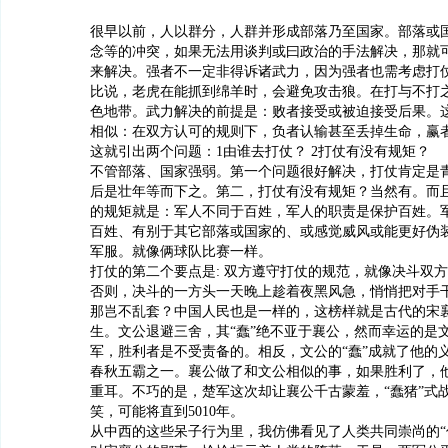
很早以前，人以群分，人群并形成部落乃至国家。部落或
念等的冲突，如果无法用谈判或曰政治的手法解决，那就
来解决。强者不一定非得诉诸武力，因为强者也需考虑打
比说，老虎在能抓到绵羊时，会避免攻击狼。在打与不打
色地带。武力解决的前提是：败者接受或被迫接受后果。
相似：在双方认可的规则下，负者认输甚至丢掉生命，赢
这就引出两个问题：1由谁去打仗？ 2打仗有没有规矩？
不管部落、国家强弱。第一个问题很好解决，打仗肯定是
后是壮年等而下之。第二，打仗有没有规矩？当然有。而
的规矩就是：军人不同于百姓，军人的职责是保护百姓。
百姓、有别于其它部落或国家的、或感觉威风或能更好伪
军服。就像俩球队比赛一样。
打仗的第二个要点是: 双方遵守打仗的规范，就像决斗双
否则，决斗的一方头一天晚上趁着夜黑风急，悄悄把对手
那岂不乱套？中国人民也是一样的，这榜样就是古代的宋
生。文公退避三舍，其“蠢”绝不亚于襄公，然而幸运的是
军，胜利者是不受责备的。相反，文公的“蠢”成就了他的
春秋五霸之一。襄公做了和文公相似的事，如果胜利了，
重耳。不巧的是，楚军这次却让襄公千古蒙羞，“蠢猪”式
笑，可能将直到5010年。
从中西的这些呆子行为里，我仿佛看见了人类共同崇尚的“信”