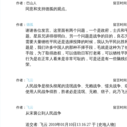
作者：巴山人
留言时间：20
同意和支持德孤的观点。
作者：
德孤
留言时间：20
谢谢各位发言。这里面有两个问题，一个是政府，士兵和
题。星辰兄讲得很明白。另一个问题是战争的目的，良石
需要大量牺牲平民还是选择投降的时候，我认为平民比胜
题是，我们许多中国人的那种不择手段，毛就是这种为了
手段，为了取得政权，可以借助日军打老蒋，可以牺牲平
行为是在正常人看来是非常可耻的，可是还是有一些脑残
荣。
作者：
飞云
留言时间：20
人民战争是彻头彻尾的流氓战争、无赖战争、懦夫战争、
使用人民战争得胜，胜者必是流氓、无赖、痞子。此乃飞
作者：
飞云
留言时间：20
从宋襄公到人民战争
送交者: 飞云 2010年01月10日13:16:27 于 [史地人物]