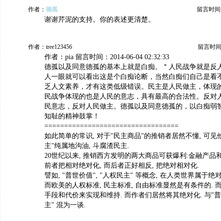
作者：
德孤
留言时间：20
谢谢芹泥的支持。你的表述更清楚。
作者：tree123456
留言时间：20
作者：pia 留言时间：2014-06-04 02:32:33
德孤以及同意德孤的基本上就是白痴。＂人民战争就是反
人一眼就可以看出这是个白痴论断，当然白痴们自己是看
乏人文素养，才有这类低级错误。民主是人民做主，体现
民战争体现的也是人民的意志，具有最高的合法性。反对
民意志，反对人民做主。德孤以及同意德孤的，以白痴弱
知耻的精神鼓掌！
==================================
如此简单的常识, 对于"民主商品"的推销者居然不懂, 可见
主"纯属地沟油, 斗腐渣民主.
20世纪以来, 推销西方发明的两大商品可获爆利:金融产品和
前者把相对绝对化, 而后者正好相反, 把绝对相对化.
譬如, "普世价值", "人权民主" 等概念, 在人类世界属于绝
而欧美的人权标准, 民主标准, 自由标准显然是有条件的. 
手段和代价来实现和维持. 而作者们居然将其绝对化. 与"普世
主" 混为一谈.