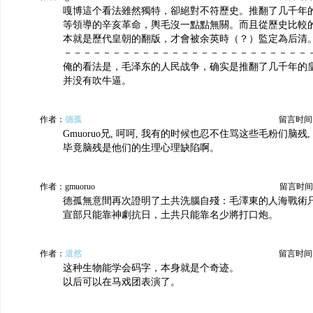
嘎博這个看法雖然獨特，卻絕對不符歷史。推翻了几千年
等領導的辛亥革命，輿毛沒一點點無關。而且從歷史比較
本就是歷代皇朝的翻版，才會被余英時（？）監定為后清
－－－－－－－－－－－－－－－－－－－－－－－－－
俺的看法是，毛泽东的人民战争，确实是推翻了几千年的
并没有吹牛逼。
作者：
德孤
留言时间：20
Gmuoruo兄, 呵呵, 我有的时候也忍不住骂这些毛粉们脑残
毕竟脑残是他们的生理心理缺陷啊。
作者：gmuoruo
留言时间：20
德孤無意間再次證明了土共洗腦自殘：毛澤東的人海戰術
宣部只能靠神劇抗日，土共只能靠名少將打口炮。
作者：
道然
留言时间：20
这种生物能学会码字，本身就是个奇迹。
以后可以在马戏团表演了。