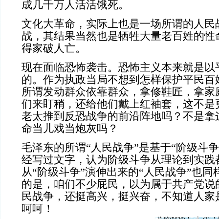
成几千万人活活饿死。
文化大革命，实际上也是一场所谓的人民
战，其结果当然也是牺牲大量老百姓的性
得家破人亡。
现在面临恐怖袭击。恐怖主义本来就是以
的。作为执政当局不想到怎样保护平民百
所谓发动群众依靠群众，拿修鞋匠，拿家
们来盯稍，还给他们戴上红袖套，这不是
老太推到反恐战争的前沿阵地吗？不是拿
命当儿戏当炮灰吗？
毛泽东的所谓“人民战争”是基于“阶级斗
经写过文字，认为阶级斗争从理论到实践
从“阶级斗争”演伸出来的“人民战争”也
的是，咱们不少屁民，以为属于共产党说的
民战争，还挺高兴，挺兴奋，不知道人家
呵呵！