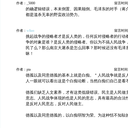
作者：_5000
留言时间：20
的确逻辑错误，本末倒置、因果颠倒。毛泽东的对手（蒋
都是滥杀无辜的野蛮政治势力。
作者：
wliao
留言时间：20
挑起战争的侵略者才是反人类的，任何反对侵略者的行动
争的对象是谁？是反人类的侵略者。你以为不搞人民战争
民了么？那么南京大屠杀是怎么回事？那时候还没有毛泽
昧！
作者：pia
留言时间：20
德孤以及同意德孤的基本上就是白痴。＂人民战争就是反
人一眼就可以看出这是个白痴论断，当然白痴们自己是看
德孤们缺乏人文素养，才有这类低级错误。民主是人民做
意志。人民战争体现的也是人民的意志，具有最高的合法
是反对人民意志，反对人民做主。
德孤以及同意德孤的，以白痴弱智为荣。为这种恬不知耻