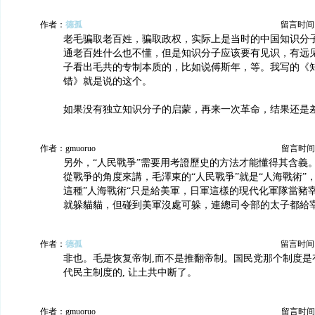
作者：
德孤
留言时间：20
老毛骗取老百姓，骗取政权，实际上是当时的中国知识分
通老百姓什么也不懂，但是知识分子应该要有见识，有远
子看出毛共的专制本质的，比如说傅斯年，等。我写的《
错》就是说的这个。
如果没有独立知识分子的启蒙，再来一次革命，结果还是
作者：gmuoruo
留言时间：20
另外，“人民戰爭”需要用考證歷史的方法才能懂得其含義
從戰爭的角度來講，毛澤東的“人民戰爭”就是“人海戰術”
這種”人海戰術“只是給美軍，日軍這樣的現代化軍隊當豬
就躲貓貓，但碰到美軍沒處可躲，連總司令部的太子都給
作者：
德孤
留言时间：20
非也。毛是恢复帝制,而不是推翻帝制。国民党那个制度是
代民主制度的, 让土共中断了。
作者：gmuoruo
留言时间：20