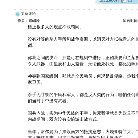
浏览(5636)
(1)
文章评论
作者：峨嵋峰
留言时间：20
楼上很多人的观点不敢苟同。
没有对等的杀人手段和战争资源，以消灭对方抵抗意志的
循。
你我之间的决斗，那是可在规则中进行，正如我要和兰某
杀人武器，由星辰和山人监督，无论他死我死，都比须照
冲突到国家级别，那就是全民动员，何况是反侵略。你我
家卫国。
杀手无寸铁的平民和军人，都是反人类的行为，哪怕任何
们当时手中没有武器。
国共内战，实为中华民族的不幸，你死我活就是为政见不
内战期间，双方没有实施游击战方式。
当年，谢尔曼为了摧毁南方的抵抗意志，火烧亚特兰大。
本人抵抗意志，用了两颗核弹，导致平民大量死亡。