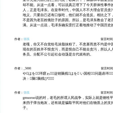
却不能。从这一点看，可以说真正埋下了今天群体性事件
人，正是毛泽东。在皇帝时代，中国人不不大理会官员贪
地义。只要自己还有口饭吃，他们就不会造反。相比之下
不是因为老百姓饿肚子的原因。所以，是毛泽东教会了老
满。从这一点说，毛泽东确实歪打正着地推动了中国历史
作者：
德孤
留言时间：20
老嘎，你又不自觉给毛涂脂抹粉了。不患寡而患不均是中
现在的百姓并不恨贪污，而是恨自己不能去贪污，所以人
务员。分配不公引起社会动荡是古代就有的。
作者：_5000
留言时间：20
やはを琌窽ゎ这销脑残はを い国程问题碞琌
决﹚脑脑残び
作者：
德孤
留言时间：20
gmuoruo说的对，老毛的所谓人民战争，实际上就是牺牲
来挡子弹当炮灰，还有就是骗取平民对他们在物质上的支
子。