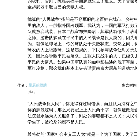
的权利。否则，陈胜吴揭竿而起就失去了道义。天下苦秦
拿起武器争取自己的天赋人权。
德孤的“人民战争”指的是不穿军服的老百姓在城市、乡村
里的敌人，一般指外国占领军。我认为，一国的军队打败
队就放弃武装。日本二战宣布投降后，其军队就做出了表
之师。游击队躲藏在平民中的人民战争是反人类的，因为
为。就像足球场上，你的球队处于失败状态。突然之间，
球衣的人上场踢球。这是违规的。平民参与战争让对方无
民，因此会导致平民被屠杀。主张人民战争的人，已经失
平民的大屠杀。如果中国军队真的如电影描述的脱下军装
军打冷枪，那么我们基本上失去谴责南京大屠杀的道德地
作者：
星辰的翅膀
留言时间：20
pia，
“人民战争反人民”，你觉得有逻辑错误，而且认为持有之
你的肤浅逻辑，那么只要冠上上人民两个字，就保证政治
法院就永远为人民服务了，判处的罪犯都不是人民；人民
学生了，被枪杀的都不是人民。
希特勒的“国家社会主义工人党”就是一个为了国家，为了