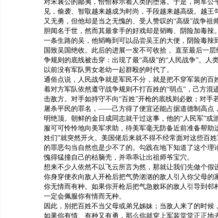
对宋襄公的鄙夷，恰恰标示着人类的堕落。于是，两军公
见，偷袭、智取越来越成为时尚，手段越来越高级。越王
又无勇，但他却是当之无愧的、受人赞叹的“高级”战争祖
胆闻名于世，然而其最拿手的好戏却是韬晦、阴险加毒辣
一条生路的吴，他韬晦到可以品尝吴王的大便，阴险毒辣
国致吴国绝收。此后的进展一发不可收拾， 直至最后一层
争规则的底线被击穿：出现了最“高级”的“人民战争”。人
以前没有军队男女老幼一起群殴的时代了。
通俗点说，人民战争就是军民不分，就是把不穿军装的百
着对方军队依然遵守战争规则不打百姓的“弱点”，己方混
击敌方。对手如持守不向“百姓”开枪的底线则必败；对手
屠杀平民的罪名，——己方得了便宜还能占据道德制高点
明绝顶。朝鲜的金日成同志就干过这事，他的“人民军”或
服可可怜怜地向美军求助，待美军毫无防备近前准备帮助这
姓们”就突然开火。美国佬后来就不得不经常面对这些百姓
的罪恶勾当自然也是少不了的。勾践在地下知道了这个理
愧得猛撞自己的枯脑壳，并乖乖让出祖师爷宝穴。
想来不少人依然不以飞云所言为然，那就让我们先做个假
你身穿便衣向敌人开枪后把气势汹汹的敌人引入你父母的
你无情而有种。如果你开枪后把气急败坏的敌人引导到邻
一定会佩服你有情而无种。
因此，别把百姓不当父母或弟兄姊妹；当敌人来了的时候
如果你有情、有种又有勇，那么你就穿上军装堂堂正正地