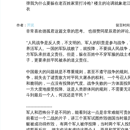
弹我为什么要躲在老百姓家里打冷枪? 楼主的论调就象老江
衣
作者：
芹泥
留言时间：20
非常喜欢德孤君这篇文章的思考。 也很赞同星辰君的评论
“人民战争是反人类，不文明的。军人的职责是参与战争，
养活军人。一国的军队战败了，就投降，不要搞人民战争
方军队承担道义责任。但是，躲在百姓中不穿军服的战士
子，更要承担平民被杀的道义责任。
中国最大的问题就是不尊重规则，甚至不遵守战争的规则
争，就失去了谴责敌方对平民大屠杀的权利。一个号召人
和脆弱的，一点没有投降的气度。战争失败的一方体面投
一方大度地接受投降。这是人类群体间的规则，不需要无
斗到最后一个人，何况还是平民？”
------------------
军人和恐怖分子是不同的，能看到这一点是非常难能可贵的
前看过一个二战的片子，讲三个英军试图炸毁德国当时最
艇被成功得炸毁， 有两个军人被俘投降，当时两个军人投
或誓死反抗， 德方也没有虐待这两个人，而是和英军交换