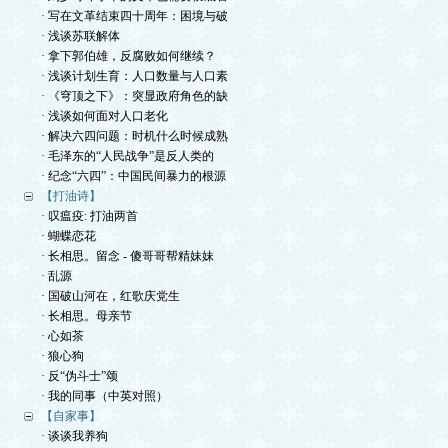
· 写在文革结束四十周年：困境与破
· 浅谈苏联解体
· 拿下郭伯雄，反腐败如何继续？
· 浅谈计划生育：人口数量与人口素
· 《穹顶之下》：突显政府角色的缺
· 浅谈如何面对人口老化
· 解决六四问题：时机什么时候成熟
· 毛泽东的“人民战争”是反人类的
· 纪念“六四”：中国民间暴力的根源
【打油诗】
· 叹瘟疫: 打油两首
· 蝴蝶恋花
· 长相思。留念 - 傻哥哥帮精妹妹
· 乱源
· 国破山河在，红歌庆党生
· 长相思。母亲节
· 心如茶
· 狼心狗
· 反“伪斗士”颂
· 我的同事（中英对照）
【自家事】
· 谈谈我养狗