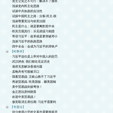
· 党主立宪之不可行：解决不了接班
· 浅谈党内民主化思路
· 试谈中共执政的合法性
· 试探中国民主之路：分裂-民主-联
· 浅谈尊重宪法与依宪治国
· 民主是什么：就是要阉割党中央
· 听其言观其行：乐见胡温习抱团
· 寄语习近平：改革就是要突破邓小
· 浅谈习近平的执政思路
· 四中全会：会成为习近平的滑铁卢
【时事评】
· 习近平连任是上帝对中国人的惩罚
· 武汉肺炎: 我们都在见证历史
· 港府无意解决香港问题
· 孟晚舟有可能被灭口
· 我看贸易战: 王岐山救不了习近平
· 再谈贸易战: 吃美国饭，砸美国锅
· 美中贸易战剑拔弩张！
· 金正恩玩弄特朗普
· 欢迎中美贸易战！
· 俢宪取消主席任期: 习近平需要利
【专题论】
· 刘少奇邓小平的文革也需要彻底否