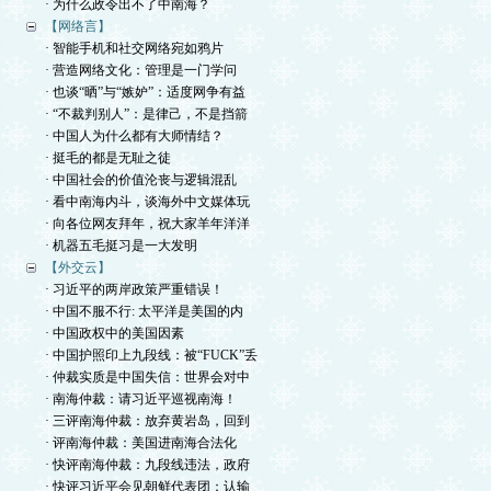
· 为什么政令出不了中南海？
【网络言】
· 智能手机和社交网络宛如鸦片
· 营造网络文化：管理是一门学问
· 也谈“晒”与“嫉妒”：适度网争有益
· “不裁判别人”：是律己，不是挡箭
· 中国人为什么都有大师情结？
· 挺毛的都是无耻之徒
· 中国社会的价值沦丧与逻辑混乱
· 看中南海内斗，谈海外中文媒体玩
· 向各位网友拜年，祝大家羊年洋洋
· 机器五毛挺习是一大发明
【外交云】
· 习近平的两岸政策严重错误！
· 中国不服不行: 太平洋是美国的内
· 中国政权中的美国因素
· 中国护照印上九段线：被“FUCK”丢
· 仲裁实质是中国失信：世界会对中
· 南海仲裁：请习近平巡视南海！
· 三评南海仲裁：放弃黄岩岛，回到
· 评南海仲裁：美国进南海合法化
· 快评南海仲裁：九段线违法，政府
· 快评习近平会见朝鲜代表团：认输