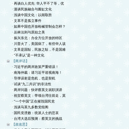
· 再谈白人优先: 华人平不了等，优
· 漫谈民族融合与酱缸文化
· 浅谈中国文化：以闹取胜
· 文革不是孤立事件
· 如果中国也开放枪械管制会怎样？
· 丛林法则与原始之美
· 振兴东北：办全方位开放的特区
· 川普火了，美国病了，有些华人该
· 文革是国耻，民族之耻，不是国难
· “不承认”是一种文化
【两岸话】
· 习近平的两岸政策严重错误！
· 南海仲裁：请习近平巡视南海！
· 导弹误射是危机，也是契机
· 试谈“九二共识”的非法性
· 两岸问题：快评蔡英文就职演讲
· 祝贺蔡英文：带领台湾往前走，莫
· “一个中国”正在摧毁国民党
· 浅谈马英九多数党组阁
· 国民党溃败：统派人士的悲哀
· 台湾大选后预测：蔡英文的挑战
【政改思】