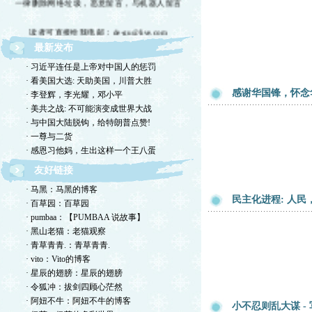
读者可直接给我电邮：de-gu@live.com
最新发布
欢迎留言交流，恕我不一一回复，敬请体谅。
· 习近平连任是上帝对中国人的惩罚
欢迎转摘，包括国国内网站，但请注明出处！
· 看美国大选: 天助美国，川普大胜
感谢华国锋，怀念华
· 李登辉，李光耀，邓小平
欢迎光临德孤的小岛！谢绝网络垃圾！
· 美共之战: 不可能演变成世界大战
· 与中国大陆脱钩，给特朗普点赞!
· 一尊与二货
· 感恩习他妈，生出这样一个王八蛋
友好链接
· 马黑：马黑的博客
民主化进程: 人民
· 百草园：百草园
· pumbaa：【PUMBAA 说故事】
· 黑山老猫：老猫观察
· 青草青青.：青草青青.
· vito：Vito的博客
· 星辰的翅膀：星辰的翅膀
· 令狐冲：拔剑四顾心茫然
· 阿妞不牛：阿妞不牛的博客
小不忍则乱大谋 -