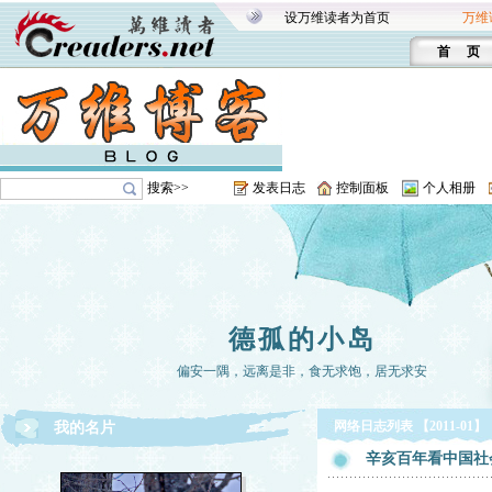
设万维读者为首页
万维
首 页
搜索>>
发表日志
控制面板
个人相册
德孤的小岛
偏安一隅，远离是非，食无求饱，居无求安
网络日志列表 【2011-01】
我的名片
辛亥百年看中国社