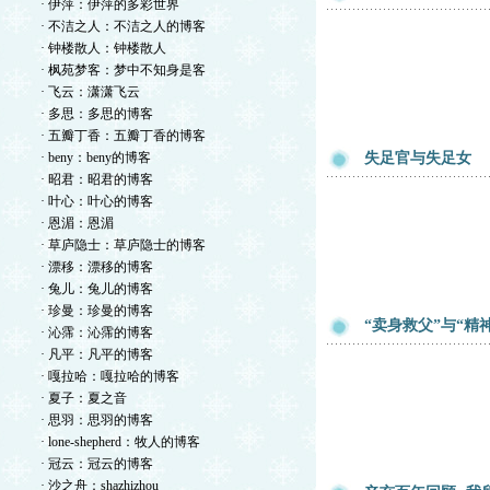
· 伊萍：伊萍的多彩世界
· 不洁之人：不洁之人的博客
· 钟楼散人：钟楼散人
· 枫苑梦客：梦中不知身是客
· 飞云：潇潇飞云
· 多思：多思的博客
· 五瓣丁香：五瓣丁香的博客
· beny：beny的博客
失足官与失足女
· 昭君：昭君的博客
· 叶心：叶心的博客
· 恩湄：恩湄
· 草庐隐士：草庐隐士的博客
· 漂移：漂移的博客
· 兔儿：兔儿的博客
· 珍曼：珍曼的博客
“卖身救父”与“精
· 沁霈：沁霈的博客
· 凡平：凡平的博客
· 嘎拉哈：嘎拉哈的博客
· 夏子：夏之音
· 思羽：思羽的博客
· lone-shepherd：牧人的博客
· 冠云：冠云的博客
· 沙之舟：shazhizhou