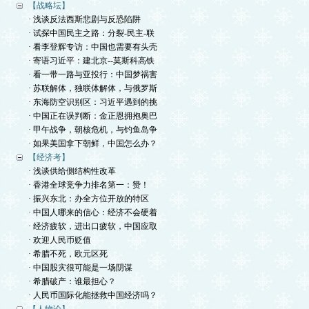
【战略坛】
· 浅谈反法西斯悲剧与反恐陷阱
· 试探中国民主之路：分裂-民主-联
· 看李登辉专访：中国也需要有头壳
· 寄语习近平：建北京--莫斯科高铁
· 看一带一路与亚投行：中国梦祸害
· 苏联解体，独联体解体，与俄罗斯
· 东海防空识别区：习近平遇到的挑
· 中国正在误判断：金正恩拥抱奥巴
· 甲午战争，朝核危机，与钓鱼岛争
· 如果美国拿下朝鲜，中国怎么办？
【经济考】
· 浅谈供给側结构性改革
· 香港全球竞争力排名第一：赞！
· 振兴东北：办全方位开放的特区
· 中国人哪来的信心：经济不会硬着
· 经济疲软，进出口疲软，中国应取
· 欢迎人民币贬值
· 希腊不死，欧元区死
· 中国股灾很可能是一场阴谋
· 希腊破产：谁最担心？
· 人民币国际化能拯救中国经济吗？