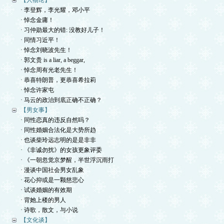
【人物论】
· 李登辉，李光耀，邓小平
· 悼念金庸！
· 习仲勋最大的错: 没教好儿子！
· 同情习近平！
· 悼念刘晓波先生！
· 郭文贵 is a liar, a beggar,
· 悼念周有光老先生！
· 恭喜特朗普，更恭喜希拉莉
· 悼念许家屯
· 马云的政治到底正确不正确？
【男女事】
· 同性恋真的违反自然吗？
· 同性婚姻合法化是大势所趋
· 也谈柴玲远志明的是是非非
· 《非诚勿扰》的女孩更象评委
· 《一朝忽觉京梦醒，半世浮沉雨打
· 漫谈中国社会男女乱象
· 花心抑或是一颗慈悲心
· 试谈婚姻的有效期
· 背她上楼的男人
· 诗歌，散文，与小说
【文化谈】