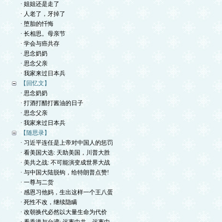
· 姐姐还是走了
· 人老了，牙掉了
· 堕胎的忏悔
· 长相思。母亲节
· 学会与癌共存
· 思念奶奶
· 思念父亲
· 我家来过日本兵
【回忆文】
· 思念奶奶
· 打酒打醋打酱油的日子
· 思念父亲
· 我家来过日本兵
【随思录】
· 习近平连任是上帝对中国人的惩罚
· 看美国大选: 天助美国，川普大胜
· 美共之战: 不可能演变成世界大战
· 与中国大陆脱钩，给特朗普点赞!
· 一尊与二货
· 感恩习他妈，生出这样一个王八蛋
· 死性不改，继续隐瞒
· 改朝换代必然以大量生命为代价