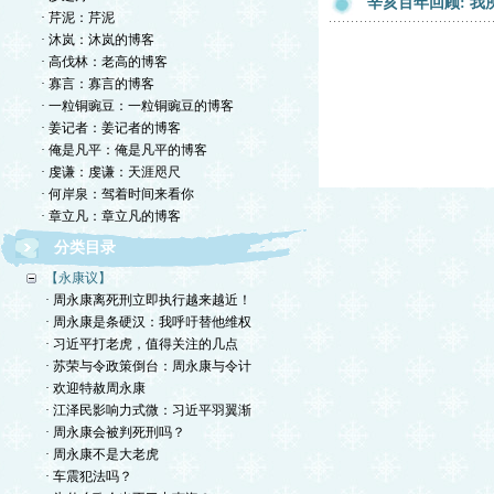
辛亥百年回顾: 我所
· 芹泥：芹泥
· 沐岚：沐岚的博客
· 高伐林：老高的博客
· 寡言：寡言的博客
· 一粒铜豌豆：一粒铜豌豆的博客
· 姜记者：姜记者的博客
· 俺是凡平：俺是凡平的博客
· 虔谦：虔谦：天涯咫尺
· 何岸泉：驾着时间来看你
· 章立凡：章立凡的博客
分类目录
【永康议】
· 周永康离死刑立即执行越来越近！
· 周永康是条硬汉：我呼吁替他维权
· 习近平打老虎，值得关注的几点
· 苏荣与令政策倒台：周永康与令计
· 欢迎特赦周永康
· 江泽民影响力式微：习近平羽翼渐
· 周永康会被判死刑吗？
· 周永康不是大老虎
· 车震犯法吗？