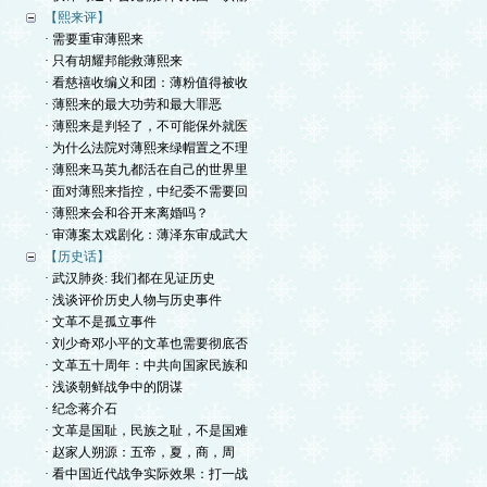
【熙来评】
· 需要重审薄熙来
· 只有胡耀邦能救薄熙来
· 看慈禧收编义和团：薄粉值得被收
· 薄熙来的最大功劳和最大罪恶
· 薄熙来是判轻了，不可能保外就医
· 为什么法院对薄熙来绿帽置之不理
· 薄熙来马英九都活在自己的世界里
· 面对薄熙来指控，中纪委不需要回
· 薄熙来会和谷开来离婚吗？
· 审薄案太戏剧化：薄泽东审成武大
【历史话】
· 武汉肺炎: 我们都在见证历史
· 浅谈评价历史人物与历史事件
· 文革不是孤立事件
· 刘少奇邓小平的文革也需要彻底否
· 文革五十周年：中共向国家民族和
· 浅谈朝鲜战争中的阴谋
· 纪念蒋介石
· 文革是国耻，民族之耻，不是国难
· 赵家人朔源：五帝，夏，商，周
· 看中国近代战争实际效果：打一战