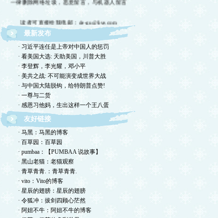
读者可直接给我电邮：de-gu@live.com
最新发布
欢迎留言交流，恕我不一一回复，敬请体谅。
· 习近平连任是上帝对中国人的惩罚
欢迎转摘，包括国国内网站，但请注明出处！
· 看美国大选: 天助美国，川普大胜
· 李登辉，李光耀，邓小平
欢迎光临德孤的小岛！谢绝网络垃圾！
· 美共之战: 不可能演变成世界大战
· 与中国大陆脱钩，给特朗普点赞!
· 一尊与二货
· 感恩习他妈，生出这样一个王八蛋
友好链接
· 马黑：马黑的博客
· 百草园：百草园
· pumbaa：【PUMBAA 说故事】
· 黑山老猫：老猫观察
· 青草青青.：青草青青.
· vito：Vito的博客
· 星辰的翅膀：星辰的翅膀
· 令狐冲：拔剑四顾心茫然
· 阿妞不牛：阿妞不牛的博客