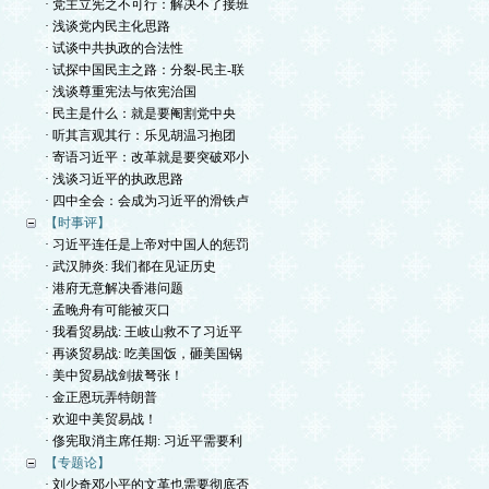
· 党主立宪之不可行：解决不了接班
· 浅谈党内民主化思路
· 试谈中共执政的合法性
· 试探中国民主之路：分裂-民主-联
· 浅谈尊重宪法与依宪治国
· 民主是什么：就是要阉割党中央
· 听其言观其行：乐见胡温习抱团
· 寄语习近平：改革就是要突破邓小
· 浅谈习近平的执政思路
· 四中全会：会成为习近平的滑铁卢
【时事评】
· 习近平连任是上帝对中国人的惩罚
· 武汉肺炎: 我们都在见证历史
· 港府无意解决香港问题
· 孟晚舟有可能被灭口
· 我看贸易战: 王岐山救不了习近平
· 再谈贸易战: 吃美国饭，砸美国锅
· 美中贸易战剑拔弩张！
· 金正恩玩弄特朗普
· 欢迎中美贸易战！
· 俢宪取消主席任期: 习近平需要利
【专题论】
· 刘少奇邓小平的文革也需要彻底否