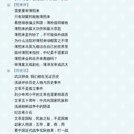
【熙来评】
· 需要重审薄熙来
· 只有胡耀邦能救薄熙来
· 看慈禧收编义和团：薄粉值得被收
· 薄熙来的最大功劳和最大罪恶
· 薄熙来是判轻了，不可能保外就医
· 为什么法院对薄熙来绿帽置之不理
· 薄熙来马英九都活在自己的世界里
· 面对薄熙来指控，中纪委不需要回
· 薄熙来会和谷开来离婚吗？
· 审薄案太戏剧化：薄泽东审成武大
【历史话】
· 武汉肺炎: 我们都在见证历史
· 浅谈评价历史人物与历史事件
· 文革不是孤立事件
· 刘少奇邓小平的文革也需要彻底否
· 文革五十周年：中共向国家民族和
· 浅谈朝鲜战争中的阴谋
· 纪念蒋介石
· 文革是国耻，民族之耻，不是国难
· 赵家人朔源：五帝，夏，商，周
· 看中国近代战争实际效果：打一战