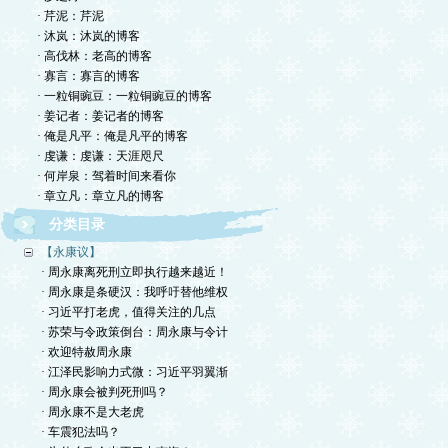
· 芹泥：芹泥
· 沐岚：沐岚的博客
· 高伐林：老高的博客
· 寡言：寡言的博客
· 一粒铜豌豆：一粒铜豌豆的博客
· 姜记者：姜记者的博客
· 俺是凡平：俺是凡平的博客
· 虔谦：虔谦：天涯咫尺
· 何岸泉：驾着时间来看你
· 章立凡：章立凡的博客
分类目录
【永康议】
· 周永康离死刑立即执行越来越近！
· 周永康是条硬汉：我呼吁替他维权
· 习近平打老虎，值得关注的几点
· 苏荣与令政策倒台：周永康与令计
· 欢迎特赦周永康
· 江泽民影响力式微：习近平羽翼渐
· 周永康会被判死刑吗？
· 周永康不是大老虎
· 车震犯法吗？