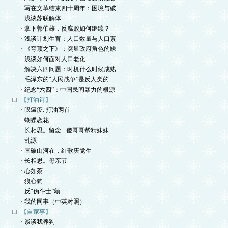
· 写在文革结束四十周年：困境与破
· 浅谈苏联解体
· 拿下郭伯雄，反腐败如何继续？
· 浅谈计划生育：人口数量与人口素
· 《穹顶之下》：突显政府角色的缺
· 浅谈如何面对人口老化
· 解决六四问题：时机什么时候成熟
· 毛泽东的“人民战争”是反人类的
· 纪念“六四”：中国民间暴力的根源
【打油诗】
· 叹瘟疫: 打油两首
· 蝴蝶恋花
· 长相思。留念 - 傻哥哥帮精妹妹
· 乱源
· 国破山河在，红歌庆党生
· 长相思。母亲节
· 心如茶
· 狼心狗
· 反“伪斗士”颂
· 我的同事（中英对照）
【自家事】
· 谈谈我养狗