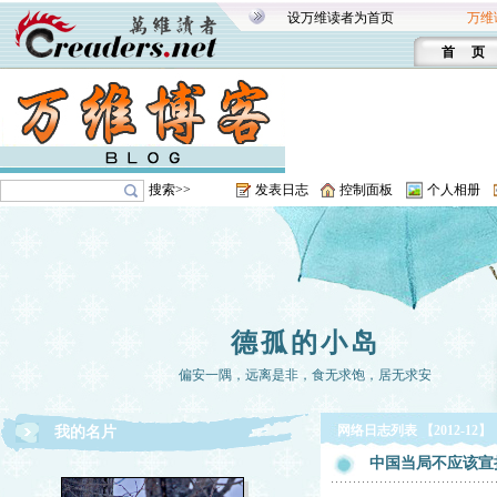
设万维读者为首页
万维
首 页
搜索>>
发表日志
控制面板
个人相册
德孤的小岛
偏安一隅，远离是非，食无求饱，居无求安
网络日志列表 【2012-12】
我的名片
中国当局不应该宣