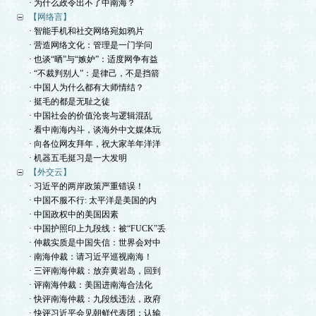
· 为什么政令出不了中南海？
【网络言】
· 智能手机和社交网络宛如鸦片
· 营造网络文化：管理是一门学问
· 也谈“晒”与“嫉妒”：适度网争有益
· “不裁判别人”：是律己，不是挡箭
· 中国人为什么都有大师情结？
· 挺毛的都是无耻之徒
· 中国社会的价值沦丧与逻辑混乱
· 看中南海内斗，谈海外中文媒体玩
· 向各位网友拜年，祝大家羊年洋洋
· 机器五毛挺习是一大发明
【外交云】
· 习近平的两岸政策严重错误！
· 中国不服不行: 太平洋是美国的内
· 中国政权中的美国因素
· 中国护照印上九段线：被“FUCK”丢
· 仲裁实质是中国失信：世界会对中
· 南海仲裁：请习近平巡视南海！
· 三评南海仲裁：放弃黄岩岛，回到
· 评南海仲裁：美国进南海合法化
· 快评南海仲裁：九段线违法，政府
· 快评习近平会见朝鲜代表团：认输