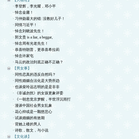
【人物论】
· 李登辉，李光耀，邓小平
· 悼念金庸！
· 习仲勋最大的错: 没教好儿子！
· 同情习近平！
· 悼念刘晓波先生！
· 郭文贵 is a liar, a beggar,
· 悼念周有光老先生！
· 恭喜特朗普，更恭喜希拉莉
· 悼念许家屯
· 马云的政治到底正确不正确？
【男女事】
· 同性恋真的违反自然吗？
· 同性婚姻合法化是大势所趋
· 也谈柴玲远志明的是是非非
· 《非诚勿扰》的女孩更象评委
· 《一朝忽觉京梦醒，半世浮沉雨打
· 漫谈中国社会男女乱象
· 花心抑或是一颗慈悲心
· 试谈婚姻的有效期
· 背她上楼的男人
· 诗歌，散文，与小说
【文化谈】