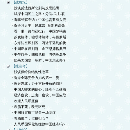
【战略坛】
· 浅谈反法西斯悲剧与反恐陷阱
· 试探中国民主之路：分裂-民主-联
· 看李登辉专访：中国也需要有头壳
· 寄语习近平：建北京--莫斯科高铁
· 看一带一路与亚投行：中国梦祸害
· 苏联解体，独联体解体，与俄罗斯
· 东海防空识别区：习近平遇到的挑
· 中国正在误判断：金正恩拥抱奥巴
· 甲午战争，朝核危机，与钓鱼岛争
· 如果美国拿下朝鲜，中国怎么办？
【经济考】
· 浅谈供给側结构性改革
· 香港全球竞争力排名第一：赞！
· 振兴东北：办全方位开放的特区
· 中国人哪来的信心：经济不会硬着
· 经济疲软，进出口疲软，中国应取
· 欢迎人民币贬值
· 希腊不死，欧元区死
· 中国股灾很可能是一场阴谋
· 希腊破产：谁最担心？
· 人民币国际化能拯救中国经济吗？