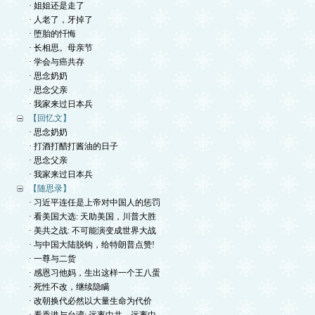
· 姐姐还是走了
· 人老了，牙掉了
· 堕胎的忏悔
· 长相思。母亲节
· 学会与癌共存
· 思念奶奶
· 思念父亲
· 我家来过日本兵
【回忆文】
· 思念奶奶
· 打酒打醋打酱油的日子
· 思念父亲
· 我家来过日本兵
【随思录】
· 习近平连任是上帝对中国人的惩罚
· 看美国大选: 天助美国，川普大胜
· 美共之战: 不可能演变成世界大战
· 与中国大陆脱钩，给特朗普点赞!
· 一尊与二货
· 感恩习他妈，生出这样一个王八蛋
· 死性不改，继续隐瞒
· 改朝换代必然以大量生命为代价