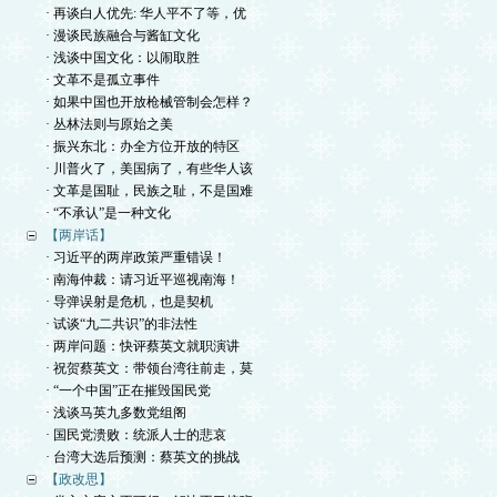
· 再谈白人优先: 华人平不了等，优
· 漫谈民族融合与酱缸文化
· 浅谈中国文化：以闹取胜
· 文革不是孤立事件
· 如果中国也开放枪械管制会怎样？
· 丛林法则与原始之美
· 振兴东北：办全方位开放的特区
· 川普火了，美国病了，有些华人该
· 文革是国耻，民族之耻，不是国难
· “不承认”是一种文化
【两岸话】
· 习近平的两岸政策严重错误！
· 南海仲裁：请习近平巡视南海！
· 导弹误射是危机，也是契机
· 试谈“九二共识”的非法性
· 两岸问题：快评蔡英文就职演讲
· 祝贺蔡英文：带领台湾往前走，莫
· “一个中国”正在摧毁国民党
· 浅谈马英九多数党组阁
· 国民党溃败：统派人士的悲哀
· 台湾大选后预测：蔡英文的挑战
【政改思】