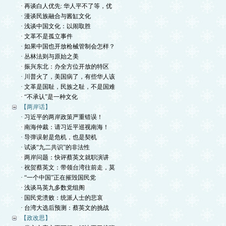
· 再谈白人优先: 华人平不了等，优
· 漫谈民族融合与酱缸文化
· 浅谈中国文化：以闹取胜
· 文革不是孤立事件
· 如果中国也开放枪械管制会怎样？
· 丛林法则与原始之美
· 振兴东北：办全方位开放的特区
· 川普火了，美国病了，有些华人该
· 文革是国耻，民族之耻，不是国难
· “不承认”是一种文化
【两岸话】
· 习近平的两岸政策严重错误！
· 南海仲裁：请习近平巡视南海！
· 导弹误射是危机，也是契机
· 试谈“九二共识”的非法性
· 两岸问题：快评蔡英文就职演讲
· 祝贺蔡英文：带领台湾往前走，莫
· “一个中国”正在摧毁国民党
· 浅谈马英九多数党组阁
· 国民党溃败：统派人士的悲哀
· 台湾大选后预测：蔡英文的挑战
【政改思】