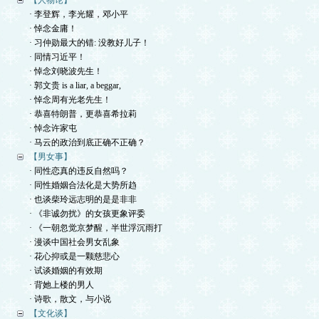
【人物论】
· 李登辉，李光耀，邓小平
· 悼念金庸！
· 习仲勋最大的错: 没教好儿子！
· 同情习近平！
· 悼念刘晓波先生！
· 郭文贵 is a liar, a beggar,
· 悼念周有光老先生！
· 恭喜特朗普，更恭喜希拉莉
· 悼念许家屯
· 马云的政治到底正确不正确？
【男女事】
· 同性恋真的违反自然吗？
· 同性婚姻合法化是大势所趋
· 也谈柴玲远志明的是是非非
· 《非诚勿扰》的女孩更象评委
· 《一朝忽觉京梦醒，半世浮沉雨打
· 漫谈中国社会男女乱象
· 花心抑或是一颗慈悲心
· 试谈婚姻的有效期
· 背她上楼的男人
· 诗歌，散文，与小说
【文化谈】