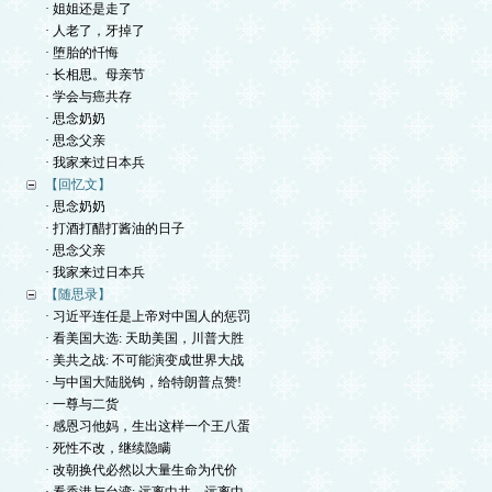
· 姐姐还是走了
· 人老了，牙掉了
· 堕胎的忏悔
· 长相思。母亲节
· 学会与癌共存
· 思念奶奶
· 思念父亲
· 我家来过日本兵
【回忆文】
· 思念奶奶
· 打酒打醋打酱油的日子
· 思念父亲
· 我家来过日本兵
【随思录】
· 习近平连任是上帝对中国人的惩罚
· 看美国大选: 天助美国，川普大胜
· 美共之战: 不可能演变成世界大战
· 与中国大陆脱钩，给特朗普点赞!
· 一尊与二货
· 感恩习他妈，生出这样一个王八蛋
· 死性不改，继续隐瞒
· 改朝换代必然以大量生命为代价