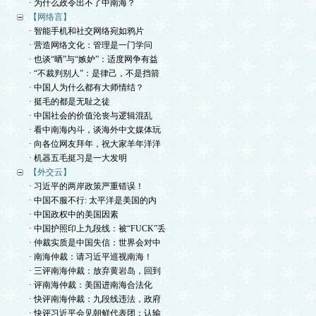
· 为什么政令出不了中南海？
【网络言】
· 智能手机和社交网络宛如鸦片
· 营造网络文化：管理是一门学问
· 也谈“晒”与“嫉妒”：适度网争有益
· “不裁判别人”：是律己，不是挡箭
· 中国人为什么都有大师情结？
· 挺毛的都是无耻之徒
· 中国社会的价值沦丧与逻辑混乱
· 看中南海内斗，谈海外中文媒体玩
· 向各位网友拜年，祝大家羊年洋洋
· 机器五毛挺习是一大发明
【外交云】
· 习近平的两岸政策严重错误！
· 中国不服不行: 太平洋是美国的内
· 中国政权中的美国因素
· 中国护照印上九段线：被“FUCK”丢
· 仲裁实质是中国失信：世界会对中
· 南海仲裁：请习近平巡视南海！
· 三评南海仲裁：放弃黄岩岛，回到
· 评南海仲裁：美国进南海合法化
· 快评南海仲裁：九段线违法，政府
· 快评习近平会见朝鲜代表团：认输