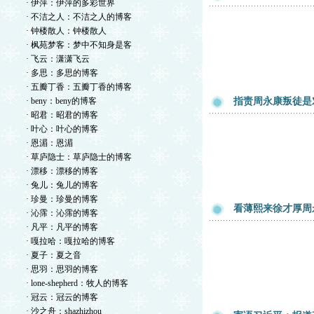
· 伊萍：伊萍的多彩世界
· 不洁之人：不洁之人的博客
· 钟楼散人：钟楼散人
· 枫苑梦客：梦中不知身是客
· 飞云：潇潇飞云
· 多思：多思的博客
· 五瓣丁香：五瓣丁香的博客
· beny：beny的博客
指责周永康叛徒是
· 昭君：昭君的博客
· 叶心：叶心的博客
· 恩湄：恩湄
· 草庐隐士：草庐隐士的博客
· 漂移：漂移的博客
· 兔儿：兔儿的博客
· 珍曼：珍曼的博客
看薄熙来徐才厚周
· 沁霈：沁霈的博客
· 凡平：凡平的博客
· 嘎拉哈：嘎拉哈的博客
· 夏子：夏之音
· 思羽：思羽的博客
· lone-shepherd：牧人的博客
· 冠云：冠云的博客
· 沙之舟：shazhizhou