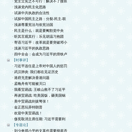
· 党主立宪之不可行：解决不了接班
· 浅谈党内民主化思路
· 试谈中共执政的合法性
· 试探中国民主之路：分裂-民主-联
· 浅谈尊重宪法与依宪治国
· 民主是什么：就是要阉割党中央
· 听其言观其行：乐见胡温习抱团
· 寄语习近平：改革就是要突破邓小
· 浅谈习近平的执政思路
· 四中全会：会成为习近平的滑铁卢
【时事评】
· 习近平连任是上帝对中国人的惩罚
· 武汉肺炎: 我们都在见证历史
· 港府无意解决香港问题
· 孟晚舟有可能被灭口
· 我看贸易战: 王岐山救不了习近平
· 再谈贸易战: 吃美国饭，砸美国锅
· 美中贸易战剑拔弩张！
· 金正恩玩弄特朗普
· 欢迎中美贸易战！
· 俢宪取消主席任期: 习近平需要利
【专题论】
· 刘少奇邓小平的文革也需要彻底否