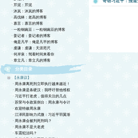
寄语习近平：报道
· 芹泥：芹泥
· 沐岚：沐岚的博客
· 高伐林：老高的博客
· 寡言：寡言的博客
· 一粒铜豌豆：一粒铜豌豆的博客
· 姜记者：姜记者的博客
· 俺是凡平：俺是凡平的博客
· 虔谦：虔谦：天涯咫尺
· 何岸泉：驾着时间来看你
· 章立凡：章立凡的博客
分类目录
【永康议】
· 周永康离死刑立即执行越来越近！
· 周永康是条硬汉：我呼吁替他维权
· 习近平打老虎，值得关注的几点
· 苏荣与令政策倒台：周永康与令计
· 欢迎特赦周永康
· 江泽民影响力式微：习近平羽翼渐
· 周永康会被判死刑吗？
· 周永康不是大老虎
· 车震犯法吗？