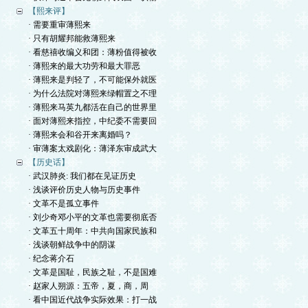
【熙来评】
· 需要重审薄熙来
· 只有胡耀邦能救薄熙来
· 看慈禧收编义和团：薄粉值得被收
· 薄熙来的最大功劳和最大罪恶
· 薄熙来是判轻了，不可能保外就医
· 为什么法院对薄熙来绿帽置之不理
· 薄熙来马英九都活在自己的世界里
· 面对薄熙来指控，中纪委不需要回
· 薄熙来会和谷开来离婚吗？
· 审薄案太戏剧化：薄泽东审成武大
【历史话】
· 武汉肺炎: 我们都在见证历史
· 浅谈评价历史人物与历史事件
· 文革不是孤立事件
· 刘少奇邓小平的文革也需要彻底否
· 文革五十周年：中共向国家民族和
· 浅谈朝鲜战争中的阴谋
· 纪念蒋介石
· 文革是国耻，民族之耻，不是国难
· 赵家人朔源：五帝，夏，商，周
· 看中国近代战争实际效果：打一战