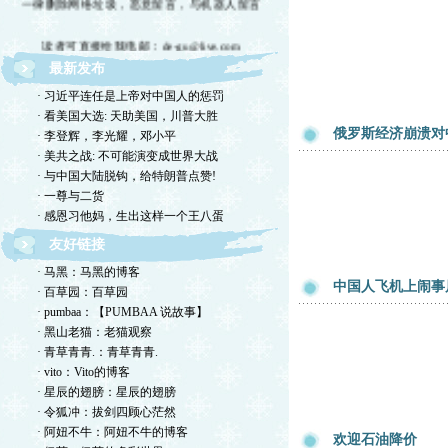
读者可直接给我电邮：de-gu@live.com
最新发布
欢迎留言交流，恕我不一一回复，敬请体谅。
· 习近平连任是上帝对中国人的惩罚
欢迎转摘，包括国国内网站，但请注明出处！
· 看美国大选: 天助美国，川普大胜
俄罗斯经济崩溃对
· 李登辉，李光耀，邓小平
欢迎光临德孤的小岛！谢绝网络垃圾！
· 美共之战: 不可能演变成世界大战
· 与中国大陆脱钩，给特朗普点赞!
· 一尊与二货
· 感恩习他妈，生出这样一个王八蛋
友好链接
· 马黑：马黑的博客
中国人飞机上闹事
· 百草园：百草园
· pumbaa：【PUMBAA 说故事】
· 黑山老猫：老猫观察
· 青草青青.：青草青青.
· vito：Vito的博客
· 星辰的翅膀：星辰的翅膀
· 令狐冲：拔剑四顾心茫然
· 阿妞不牛：阿妞不牛的博客
欢迎石油降价