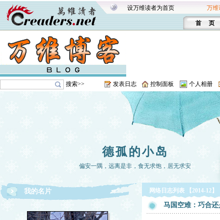
设万维读者为首页
万维
首 页
搜索>>
发表日志
控制面板
个人相册
德孤的小岛
偏安一隅，远离是非，食无求饱，居无求安
网络日志列表 【2014-12】
我的名片
马国空难：巧合还