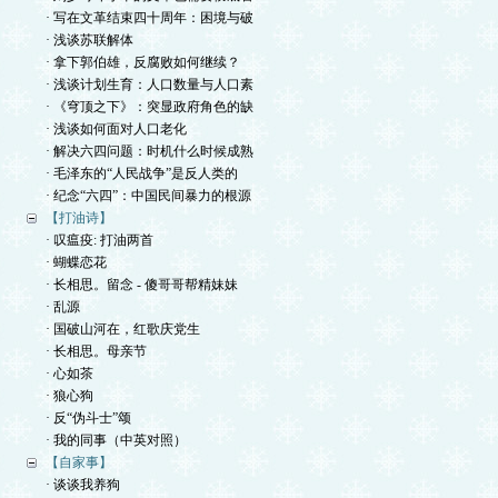
· 写在文革结束四十周年：困境与破
· 浅谈苏联解体
· 拿下郭伯雄，反腐败如何继续？
· 浅谈计划生育：人口数量与人口素
· 《穹顶之下》：突显政府角色的缺
· 浅谈如何面对人口老化
· 解决六四问题：时机什么时候成熟
· 毛泽东的“人民战争”是反人类的
· 纪念“六四”：中国民间暴力的根源
【打油诗】
· 叹瘟疫: 打油两首
· 蝴蝶恋花
· 长相思。留念 - 傻哥哥帮精妹妹
· 乱源
· 国破山河在，红歌庆党生
· 长相思。母亲节
· 心如茶
· 狼心狗
· 反“伪斗士”颂
· 我的同事（中英对照）
【自家事】
· 谈谈我养狗