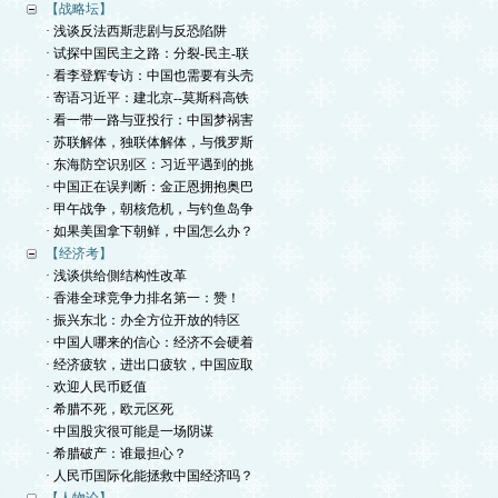
【战略坛】
· 浅谈反法西斯悲剧与反恐陷阱
· 试探中国民主之路：分裂-民主-联
· 看李登辉专访：中国也需要有头壳
· 寄语习近平：建北京--莫斯科高铁
· 看一带一路与亚投行：中国梦祸害
· 苏联解体，独联体解体，与俄罗斯
· 东海防空识别区：习近平遇到的挑
· 中国正在误判断：金正恩拥抱奥巴
· 甲午战争，朝核危机，与钓鱼岛争
· 如果美国拿下朝鲜，中国怎么办？
【经济考】
· 浅谈供给側结构性改革
· 香港全球竞争力排名第一：赞！
· 振兴东北：办全方位开放的特区
· 中国人哪来的信心：经济不会硬着
· 经济疲软，进出口疲软，中国应取
· 欢迎人民币贬值
· 希腊不死，欧元区死
· 中国股灾很可能是一场阴谋
· 希腊破产：谁最担心？
· 人民币国际化能拯救中国经济吗？