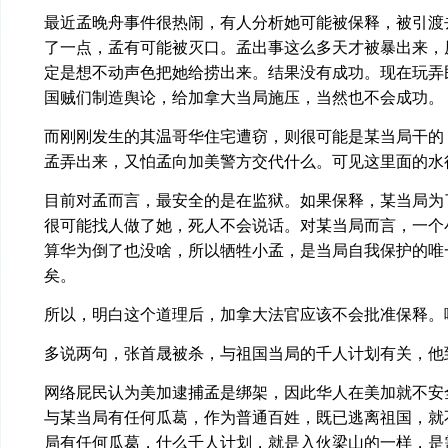
最近孟晚舟事件很热闹，有人分析她可能被保释，被引渡
了一点，孟有可能被灭口。孟出事这么多天才被暴出来，
定是想不动声色把她给捞出来。结果没有成功。现在玩弄
国贼们制造舆论，给加拿大当局施压，当然也不会成功。
而刚刚发生的其温哥华住宅遭窃，则很可能是某当局干的
孟弄出来，又怕孟向加美警方交代什么。可见这里面的水
目前对孟而言，最安全的是在监狱。如果保释，某当局为
很可能找人做了她，死人不会说话。对某当局而言，一个
算华为倒了也没啥，所以牺牲小孟，是当局自我保护的唯
矣。
所以，明白这个道理后，加拿大法官应该不会批准保释。
多说两句，张首晟被杀，与祖国当局的千人计划有关，他
网络屁民认为美加逮捕孟是绑架，因此华人在美加就不安
与某当局有任何瓜葛，作为普通百姓，既已逃离祖国，就
局有任何瓜葛，什么千人计划，就是入伙梁山的一样，是