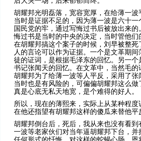
后大哭一场，后来郁郁而终。
胡耀邦光明磊落，宽容宽厚，在给薄一波
当时是证据不足的，因为薄一波是六十一
国民党的牢，通过写悔过书后被放出来的
悔过书是当时的中央的决定，当时管他们
在胡耀邦搞这个案子的时候，刘早被整死
人的言论可以作为证据。一个是文革期间
徒的证词，是根据毛泽东的回忆。另一个
书记张闻天的回忆。在文革中，当然毛的
胡耀邦为了给薄一波等人平反，采用了张
当时也是有风险的，可偏偏胡耀邦这么做
真是心底无私天地宽，是个难得的好人。
所以，现在的薄熙来，实际上从某种程度
在他还指望有胡耀邦这样的傻瓜来替他平
胡耀邦倒台后，死后，我从来也没有看到
一波等老家伙们对当年逼胡耀邦下台，并
任何形式的忏悔。对这样的蛇蝎心肠，恩