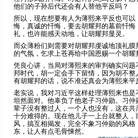
他们的子孙后代还会有人替他平反吗？
所以，现在想要有人为薄熙来平反也可以
悔，真诚的忏悔，要去胡耀邦的墓前忏悔
礼，也许能感天动地，让胡耀邦显灵。
而众薄粉们则需要对胡耀邦虔诚地顶礼膜
的气氛，乞求上苍再给中国恩赐一个胡耀
凭良心讲，当局对薄熙来的审判确实问题
邦时代，胡一定会手下留情，因为胡不整
有胡耀邦的话，说不准还真会为薄熙来平
老实说，我对习近平这样处理薄熙来也是
坦然面对。他辜负了他老子习仲勋。习仲
辈子没有整过人，一个人也没有，这在共
十分难得的。现在他儿子一上台就整人，
风，搞互相揭发，完全不象习仲勋的风格
东，让人有点毛骨悚然。