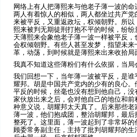
网络上有人把薄熙来与他老子薄一波的命
两人有着惊人的相似，两人都坐过共产党
来被平反，又重返政坛，权倾朝野。所以
熙来被判无期徒刑打抱不平的时候，纷纷
天薄熙来会象他老子薄一波一样被平反，
会权倾朝野。有些人甚至发梦，指望未来
革，动荡，到时候就是薄熙来出来收拾局
我真不知道这些薄粉们有什么依据，当局
我们回想一下，当年薄一波被平反，是谁
耀邦。胡是中国共产党内的少有的良心。
平反的时候，丝毫也没有想到他自己，没
家伙放出来之后，会对他自己的地位和前
种意义说，胡耀邦太天真了。后来那些老
薄一波，他们抱成团，整治胡耀邦，最后
整死了。这里面，薄一波起到了非常坏的
顾委常务副主任，主持了批判胡耀邦的生