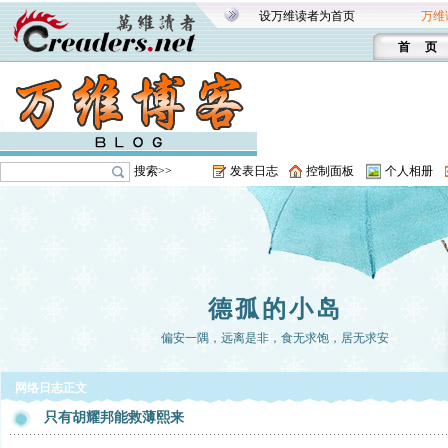
设万维读者为首页
万维
首 页
搜索>>
发表日志
控制面板
个人相册
德孤的小岛
偏安一隅，远离是非，食无求饱，居无求安
网络日志正文
只有胡耀邦能救薄熙来