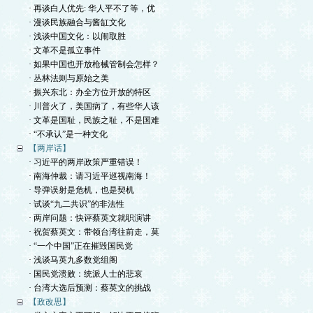
· 再谈白人优先: 华人平不了等，优
· 漫谈民族融合与酱缸文化
· 浅谈中国文化：以闹取胜
· 文革不是孤立事件
· 如果中国也开放枪械管制会怎样？
· 丛林法则与原始之美
· 振兴东北：办全方位开放的特区
· 川普火了，美国病了，有些华人该
· 文革是国耻，民族之耻，不是国难
· “不承认”是一种文化
【两岸话】
· 习近平的两岸政策严重错误！
· 南海仲裁：请习近平巡视南海！
· 导弹误射是危机，也是契机
· 试谈“九二共识”的非法性
· 两岸问题：快评蔡英文就职演讲
· 祝贺蔡英文：带领台湾往前走，莫
· “一个中国”正在摧毁国民党
· 浅谈马英九多数党组阁
· 国民党溃败：统派人士的悲哀
· 台湾大选后预测：蔡英文的挑战
【政改思】