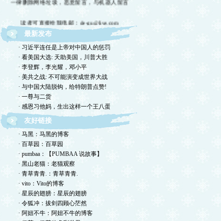
读者可直接给我电邮：de-gu@live.com
最新发布
欢迎留言交流，恕我不一一回复，敬请体谅。
· 习近平连任是上帝对中国人的惩罚
欢迎转摘，包括国国内网站，但请注明出处！
· 看美国大选: 天助美国，川普大胜
· 李登辉，李光耀，邓小平
欢迎光临德孤的小岛！谢绝网络垃圾！
· 美共之战: 不可能演变成世界大战
· 与中国大陆脱钩，给特朗普点赞!
· 一尊与二货
· 感恩习他妈，生出这样一个王八蛋
友好链接
· 马黑：马黑的博客
· 百草园：百草园
· pumbaa：【PUMBAA 说故事】
· 黑山老猫：老猫观察
· 青草青青.：青草青青.
· vito：Vito的博客
· 星辰的翅膀：星辰的翅膀
· 令狐冲：拔剑四顾心茫然
· 阿妞不牛：阿妞不牛的博客