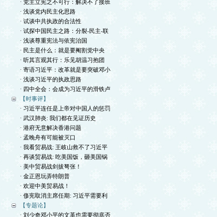
· 党主立宪之不可行：解决不了接班
· 浅谈党内民主化思路
· 试谈中共执政的合法性
· 试探中国民主之路：分裂-民主-联
· 浅谈尊重宪法与依宪治国
· 民主是什么：就是要阉割党中央
· 听其言观其行：乐见胡温习抱团
· 寄语习近平：改革就是要突破邓小
· 浅谈习近平的执政思路
· 四中全会：会成为习近平的滑铁卢
【时事评】
· 习近平连任是上帝对中国人的惩罚
· 武汉肺炎: 我们都在见证历史
· 港府无意解决香港问题
· 孟晚舟有可能被灭口
· 我看贸易战: 王岐山救不了习近平
· 再谈贸易战: 吃美国饭，砸美国锅
· 美中贸易战剑拔弩张！
· 金正恩玩弄特朗普
· 欢迎中美贸易战！
· 俢宪取消主席任期: 习近平需要利
【专题论】
· 刘少奇邓小平的文革也需要彻底否