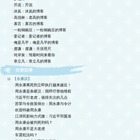
· 芹泥：芹泥
· 沐岚：沐岚的博客
· 高伐林：老高的博客
· 寡言：寡言的博客
· 一粒铜豌豆：一粒铜豌豆的博客
· 姜记者：姜记者的博客
· 俺是凡平：俺是凡平的博客
· 虔谦：虔谦：天涯咫尺
· 何岸泉：驾着时间来看你
· 章立凡：章立凡的博客
分类目录
【永康议】
· 周永康离死刑立即执行越来越近！
· 周永康是条硬汉：我呼吁替他维权
· 习近平打老虎，值得关注的几点
· 苏荣与令政策倒台：周永康与令计
· 欢迎特赦周永康
· 江泽民影响力式微：习近平羽翼渐
· 周永康会被判死刑吗？
· 周永康不是大老虎
· 车震犯法吗？