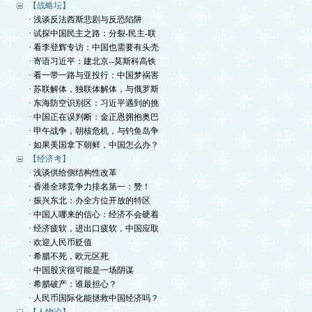
【战略坛】
· 浅谈反法西斯悲剧与反恐陷阱
· 试探中国民主之路：分裂-民主-联
· 看李登辉专访：中国也需要有头壳
· 寄语习近平：建北京--莫斯科高铁
· 看一带一路与亚投行：中国梦祸害
· 苏联解体，独联体解体，与俄罗斯
· 东海防空识别区：习近平遇到的挑
· 中国正在误判断：金正恩拥抱奥巴
· 甲午战争，朝核危机，与钓鱼岛争
· 如果美国拿下朝鲜，中国怎么办？
【经济考】
· 浅谈供给側结构性改革
· 香港全球竞争力排名第一：赞！
· 振兴东北：办全方位开放的特区
· 中国人哪来的信心：经济不会硬着
· 经济疲软，进出口疲软，中国应取
· 欢迎人民币贬值
· 希腊不死，欧元区死
· 中国股灾很可能是一场阴谋
· 希腊破产：谁最担心？
· 人民币国际化能拯救中国经济吗？