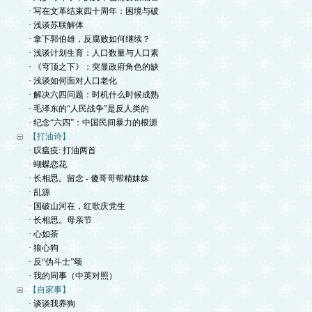
· 写在文革结束四十周年：困境与破
· 浅谈苏联解体
· 拿下郭伯雄，反腐败如何继续？
· 浅谈计划生育：人口数量与人口素
· 《穹顶之下》：突显政府角色的缺
· 浅谈如何面对人口老化
· 解决六四问题：时机什么时候成熟
· 毛泽东的“人民战争”是反人类的
· 纪念“六四”：中国民间暴力的根源
【打油诗】
· 叹瘟疫: 打油两首
· 蝴蝶恋花
· 长相思。留念 - 傻哥哥帮精妹妹
· 乱源
· 国破山河在，红歌庆党生
· 长相思。母亲节
· 心如茶
· 狼心狗
· 反“伪斗士”颂
· 我的同事（中英对照）
【自家事】
· 谈谈我养狗