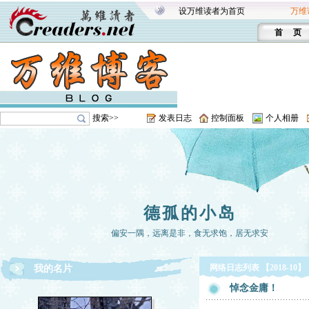
设万维读者为首页
万维
首 页
搜索>>
发表日志
控制面板
个人相册
德孤的小岛
偏安一隅，远离是非，食无求饱，居无求安
网络日志列表 【2018-10】
我的名片
悼念金庸！