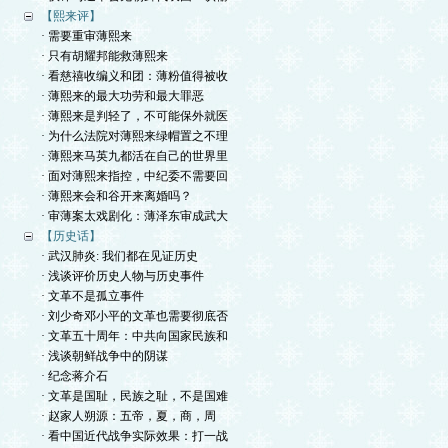
【熙来评】
· 需要重审薄熙来
· 只有胡耀邦能救薄熙来
· 看慈禧收编义和团：薄粉值得被收
· 薄熙来的最大功劳和最大罪恶
· 薄熙来是判轻了，不可能保外就医
· 为什么法院对薄熙来绿帽置之不理
· 薄熙来马英九都活在自己的世界里
· 面对薄熙来指控，中纪委不需要回
· 薄熙来会和谷开来离婚吗？
· 审薄案太戏剧化：薄泽东审成武大
【历史话】
· 武汉肺炎: 我们都在见证历史
· 浅谈评价历史人物与历史事件
· 文革不是孤立事件
· 刘少奇邓小平的文革也需要彻底否
· 文革五十周年：中共向国家民族和
· 浅谈朝鲜战争中的阴谋
· 纪念蒋介石
· 文革是国耻，民族之耻，不是国难
· 赵家人朔源：五帝，夏，商，周
· 看中国近代战争实际效果：打一战