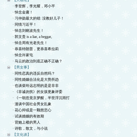
【人物论】
· 李登辉，李光耀，邓小平
· 悼念金庸！
· 习仲勋最大的错: 没教好儿子！
· 同情习近平！
· 悼念刘晓波先生！
· 郭文贵 is a liar, a beggar,
· 悼念周有光老先生！
· 恭喜特朗普，更恭喜希拉莉
· 悼念许家屯
· 马云的政治到底正确不正确？
【男女事】
· 同性恋真的违反自然吗？
· 同性婚姻合法化是大势所趋
· 也谈柴玲远志明的是是非非
· 《非诚勿扰》的女孩更象评委
· 《一朝忽觉京梦醒，半世浮沉雨打
· 漫谈中国社会男女乱象
· 花心抑或是一颗慈悲心
· 试谈婚姻的有效期
· 背她上楼的男人
· 诗歌，散文，与小说
【文化谈】