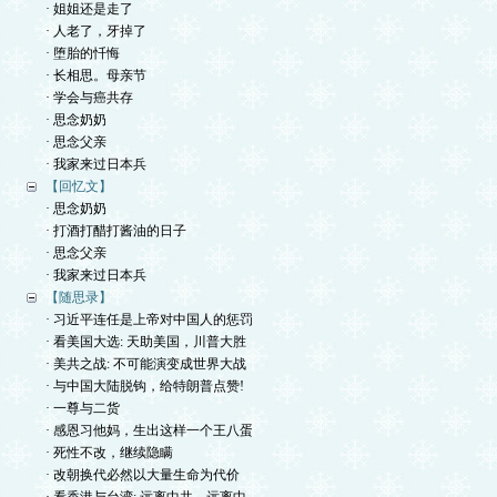
· 姐姐还是走了
· 人老了，牙掉了
· 堕胎的忏悔
· 长相思。母亲节
· 学会与癌共存
· 思念奶奶
· 思念父亲
· 我家来过日本兵
【回忆文】
· 思念奶奶
· 打酒打醋打酱油的日子
· 思念父亲
· 我家来过日本兵
【随思录】
· 习近平连任是上帝对中国人的惩罚
· 看美国大选: 天助美国，川普大胜
· 美共之战: 不可能演变成世界大战
· 与中国大陆脱钩，给特朗普点赞!
· 一尊与二货
· 感恩习他妈，生出这样一个王八蛋
· 死性不改，继续隐瞒
· 改朝换代必然以大量生命为代价