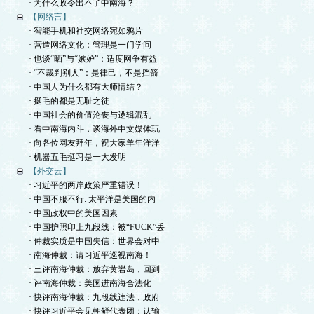
· 为什么政令出不了中南海？
【网络言】
· 智能手机和社交网络宛如鸦片
· 营造网络文化：管理是一门学问
· 也谈“晒”与“嫉妒”：适度网争有益
· “不裁判别人”：是律己，不是挡箭
· 中国人为什么都有大师情结？
· 挺毛的都是无耻之徒
· 中国社会的价值沦丧与逻辑混乱
· 看中南海内斗，谈海外中文媒体玩
· 向各位网友拜年，祝大家羊年洋洋
· 机器五毛挺习是一大发明
【外交云】
· 习近平的两岸政策严重错误！
· 中国不服不行: 太平洋是美国的内
· 中国政权中的美国因素
· 中国护照印上九段线：被“FUCK”丢
· 仲裁实质是中国失信：世界会对中
· 南海仲裁：请习近平巡视南海！
· 三评南海仲裁：放弃黄岩岛，回到
· 评南海仲裁：美国进南海合法化
· 快评南海仲裁：九段线违法，政府
· 快评习近平会见朝鲜代表团：认输