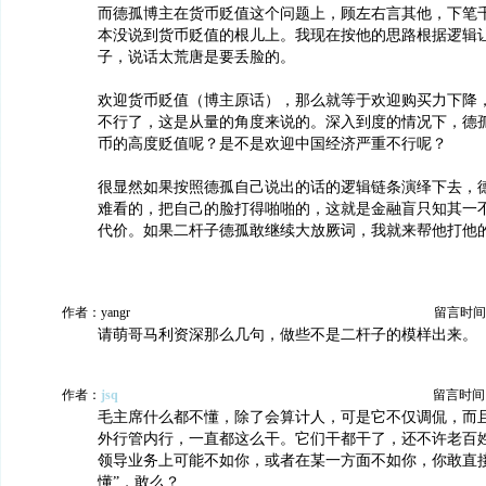
而德孤博主在货币贬值这个问题上，顾左右言其他，下笔
本没说到货币贬值的根儿上。我现在按他的思路根据逻辑
子，说话太荒唐是要丢脸的。
欢迎货币贬值（博主原话），那么就等于欢迎购买力下降
不行了，这是从量的角度来说的。深入到度的情况下，德
币的高度贬值呢？是不是欢迎中国经济严重不行呢？
很显然如果按照德孤自己说出的话的逻辑链条演绎下去，
难看的，把自己的脸打得啪啪的，这就是金融盲只知其一
代价。如果二杆子德孤敢继续大放厥词，我就来帮他打他
作者：yangr
留言时间：20
请萌哥马利资深那么几句，做些不是二杆子的模样出来。
作者：
jsq
留言时间：20
毛主席什么都不懂，除了会算计人，可是它不仅调侃，而
外行管内行，一直都这么干。它们干都干了，还不许老百
领导业务上可能不如你，或者在某一方面不如你，你敢直接
懂”，敢么？