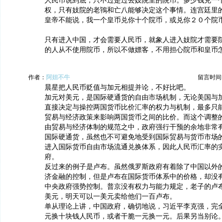
人民币说到底，只不过是过去妓院里的院币。多少钱兑一
权，只有妓院的老鴇和亡八能够决定这个事情。连宫廷里
皇帝不能说，我一个皇币兑你十个院币，或兑你２０个院
只有进入中国，才会需要人民币，就象人进入妓院才需要
的人从不使用院币，所以不做嫖客，不用担心院币和皇币
作者：
阿妞不牛
留言时间：20
晨星把人民币贬值与加元相提并论，不好比吧。
加元对美元，是国际硬通货的自由市场机制，无论美国与
直接决定与操控两国货币比价汇率的权力与机制，最多只
贸易与经济政策来影响两国货币之间的比价。而这个调整
由贸易与经济体制的规范之中，政府强行干预的余地非常
国际硬通货，虽然也不可避免地受到国际贸易与货币市场
进入国际货币自由市场流通兑换体系，因此人民币汇率的
府。
反过来的例子是卢布。虽然俄罗斯政府有着除了中国以外
济金融的控制，但是卢布在国际货币体系中的价格，却没
中央政府强势控制。普京没有权力与能力规定，老子的卢
美元，明天可以一美元卖给他们一百卢布。
单从理论上讲，中国政府，确切地说，习近平李克强，完
元换十块钱人民币，或者干脆一元换一元。后果另当别论