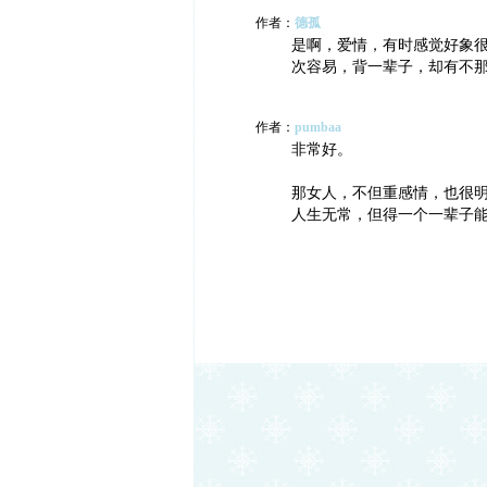
作者：
德孤
是啊，爱情，有时感觉好象
次容易，背一辈子，却有不
作者：
pumbaa
非常好。
那女人，不但重感情，也很
人生无常，但得一个一辈子