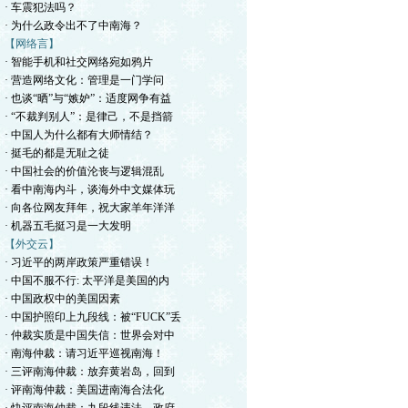
· 车震犯法吗？
· 为什么政令出不了中南海？
【网络言】
· 智能手机和社交网络宛如鸦片
· 营造网络文化：管理是一门学问
· 也谈“晒”与“嫉妒”：适度网争有益
· “不裁判别人”：是律己，不是挡箭
· 中国人为什么都有大师情结？
· 挺毛的都是无耻之徒
· 中国社会的价值沦丧与逻辑混乱
· 看中南海内斗，谈海外中文媒体玩
· 向各位网友拜年，祝大家羊年洋洋
· 机器五毛挺习是一大发明
【外交云】
· 习近平的两岸政策严重错误！
· 中国不服不行: 太平洋是美国的内
· 中国政权中的美国因素
· 中国护照印上九段线：被“FUCK”丢
· 仲裁实质是中国失信：世界会对中
· 南海仲裁：请习近平巡视南海！
· 三评南海仲裁：放弃黄岩岛，回到
· 评南海仲裁：美国进南海合法化