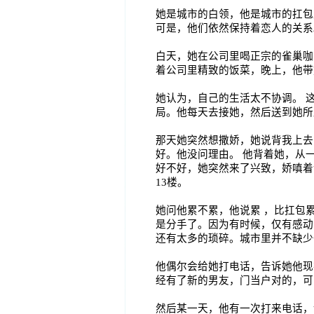
她是城市的白领，他是城市的扛包
可是，他们依然保持着恋人的关系
白天，她在公司里喝正宗的雀巢咖
着公司里精致的饭菜，晚上，他带
她认为，自己的生活太不协调。 
局。他每天去接她，然后送到她所
那天她突然想撒娇，她说背我上去
好。他没问理由。 他背着她，从
好不好，她突然来了兴致，娇嗔着
13
楼。
她问他累不累，他说累 ，比扛包
是分手了。因为有时候，仅有感动
还有太多的琐碎。城市里并不缺少
他偶尔会给她打电话，告诉她他现
经有了新的男友，门当户对的，可
然后某一天，他有一次打来电话，