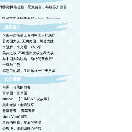
律删除网络垃圾，恶意留言，与机器人留言
读者可直接给我电邮：de-gu@live.com
迎留言交流，恕我不一一回复，敬请体谅。
最新发布
· 习近平连任是上帝对中国人的惩罚
迎转摘，包括国国内网站，但请注明出处！
· 看美国大选: 天助美国，川普大胜
· 李登辉，李光耀，邓小平
欢迎光临德孤的小岛！谢绝网络垃圾！
· 美共之战: 不可能演变成世界大战
· 与中国大陆脱钩，给特朗普点赞!
· 一尊与二货
· 感恩习他妈，生出这样一个王八蛋
友好链接
· 马黑：马黑的博客
· 百草园：百草园
· pumbaa：【PUMBAA 说故事】
· 黑山老猫：老猫观察
· 青草青青.：青草青青.
· vito：Vito的博客
· 星辰的翅膀：星辰的翅膀
· 令狐冲：拔剑四顾心茫然