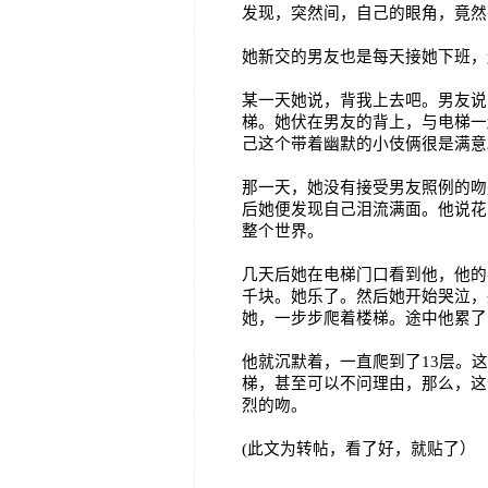
发现，突然间，自己的眼角，竟然
她新交的男友也是每天接她下班，
某一天她说，背我上去吧。男友说
梯。她伏在男友的背上，与电梯一
己这个带着幽默的小伎俩很是满意
那一天，她没有接受男友照例的吻
后她便发现自己泪流满面。他说花
整个世界。
几天后她在电梯门口看到他，他的
千块。她乐了。然后她开始哭泣，
她，一步步爬着楼梯。途中他累了
他就沉默着，一直爬到了
13
层。这
梯，甚至可以不问理由，那么，这
烈的吻
。
(此文为转帖，看了好，就贴了）