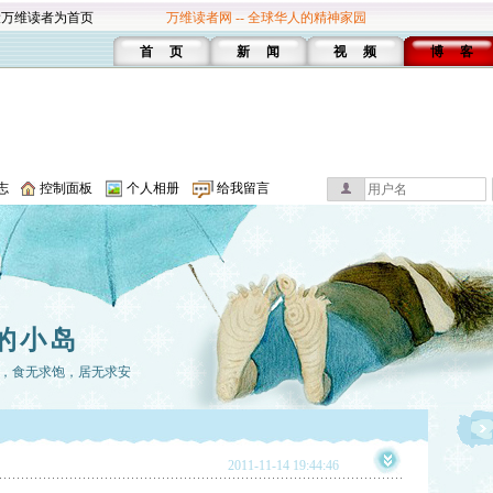
设万维读者为首页
万维读者网 -- 全球华人的精神家园
首 页
新 闻
视 频
博 客
志
控制面板
个人相册
给我留言
的小岛
，食无求饱，居无求安
2011-11-14 19:44:46