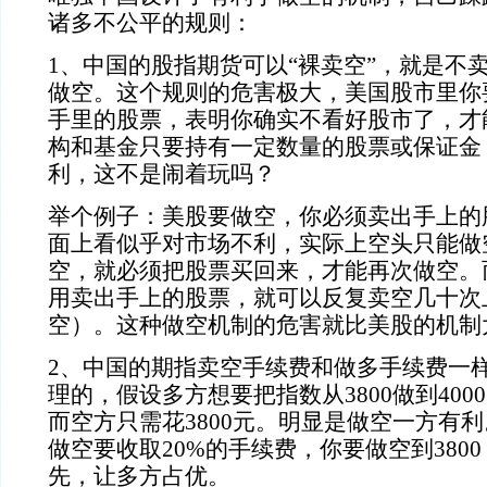
诸多不公平的规则：
1
、中国的股指期货可以“裸卖空”，就是不
做空。这个规则的危害极大，美国股市里你
手里的股票，表明你确实不看好股市了，才
构和基金只要持有一定数量的股票或保证金
利，这不是闹着玩吗？
举个例子：美股要做空，你必须卖出手上的
面上看似乎对市场不利，实际上空头只能做
空，就必须把股票买回来，才能再次做空。
用卖出手上的股票，就可以反复卖空几十次
空）。这种做空机制的危害就比美股的机制
2
、中国的期指卖空手续费和做多手续费一
理的，假设多方想要把指数从
3800
做到
4000
而空方只需花
3800
元。明显是做空一方有利
做空要收取
20%
的手续费，你要做空到
3800
先，让多方占优。