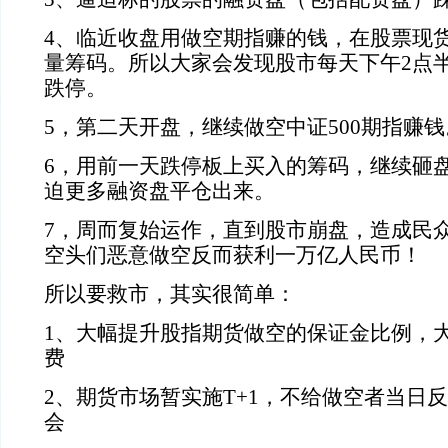
4
、临近收盘用做空期指赚的钱，在股票现
量筹码。所以大家会发现股市每天下午
2
点
跌停。
5
，第二天开盘，继续做空中证
500
期指赚钱
6
，用前一天跌停板上买入的筹码，继续砸
迫更多融资盘平仓出来。
7
，周而复始运作，直到股市崩盘，造成民
空头们恶意做空反而获利一万亿人民币！
所以要救市，其实很简单：
1
、大幅提升股指期货做空的保证金比例，
费
2
、期货市场暂实施
T+1
，不给做空者当日反
会