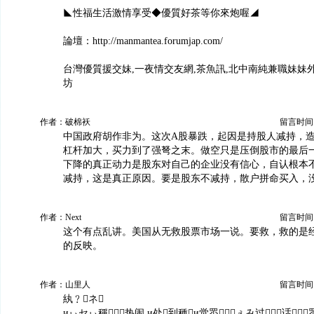
◣性福生活激情享受◆優質好茶等你來炮喔◢
論壇：http://manmantea.forumjap.com/
台灣優質援交妹,一夜情交友網,茶魚訊,北中南純兼職妹妹
坊
作者：破棉袄
留言时间：20
中国政府胡作非为。这次A股暴跌，起因是持股人减持，
杠杆加大，买力到了强弩之末。做空只是压倒股市的最后
下降的真正动力是股东对自己的企业没有信心，自认根本
减持，这是真正原因。要是股东不减持，散户拼命买入，
作者：Next
留言时间：20
这个有点乱讲。美国从无救股票市场一说。要救，救的是
的反映。
作者：山里人
留言时间：20
紈﹖ネ
иぃセぃ稱热闹,и处到種и觉眔ぇみ过话﹚眔竜