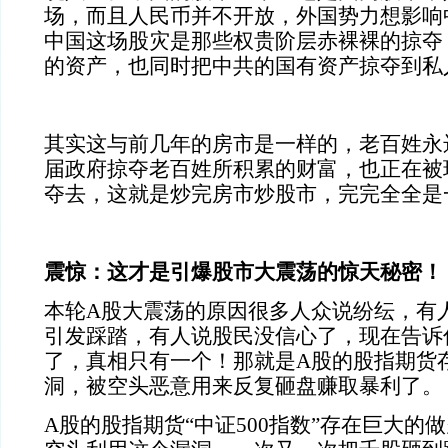
场，而且人民币并不开放，外国势力想影响
中国这场股灾是那些权贵阶层赤裸裸的掠夺
的资产，也同时把中共的国有资产掠夺到私
其实这与前几年的房市是一样的，老百姓永
届政府掠夺老百姓所积累的财富，也正在被
夺去，这就是炒完房市炒股市，完完全全是
震惊：这才是引爆股市大震荡的惊天秘密！
本轮A
股大震荡的原因很多人众说纷纭，有
引发踩踏，有人说股民没信心了，现在告诉
了，真相只有一个！那就是
A
股的股指期货
洞，被空头恶意用来反复砸盘赚取暴利了。
A
股的股指期货“中证
500
指数”存在巨大的