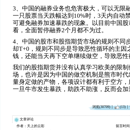
3
、中国的融券业务也危害极大，可以无限
一只股票当天跌幅达到
10%
时，
3
天内自动
可避免融券加速暴跌的现象。以目前中国股
看，全面暂停融券
2
个月都不为过。
4
、中国的股市和股指期货市场的规则不同
却
T+0
，规则不同步是导致恶性循环的主因
钱，还能当天再下空单继续做空，导致恶性
我们的股指期货并没有认真学习欧美的限制
场，也许是因为中国的做空机制是熊市时代
量身定做的产物，各项设计都有利于空方，
一旦牛市发生暴跌，助跌不助涨，反而会加
浏览(30709)
(13)
文章评论
作者：天上的云彩
留言时间：20