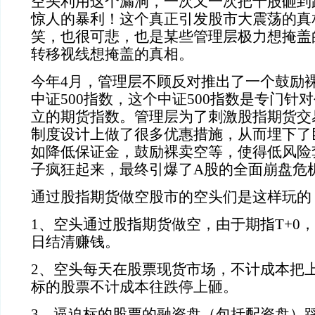
空头利用这个漏洞，一次又一次把千股砸到
惊人的暴利！这个真正引发股市大震荡的真
笑，也很可悲，也是某些管理层极力想掩盖
转移视线想掩盖的真相。
今年4
月，管理层不顾反对推出了一个鼓励
中证
500
指数，这个中证
500
指数是专门针对
立的期货指数。管理层为了刺激股指期货交
制度设计上做了很多优惠措施，从而埋下了
如降低保证金，鼓励裸卖空等，使得低风险
子疯狂起来，最终引爆了
A
股的全面崩盘危
通过股指期货做空股市的空头们是这样玩的
1
、空头通过股指期货做空，由于期指
T+0
，
日结清赚钱。
2
、空头每天在股票现货市场，不计成本把
标的股票不计成本往跌停上砸。
3
、逼迫标的股票的融资盘（包括配资盘）