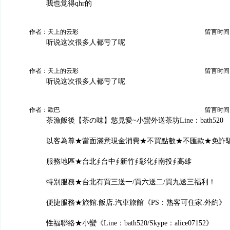
我也觉得qhr的
作者：天上的云彩
留言时间：20
听说这次很多人都亏了呢
作者：天上的云彩
留言时间：20
听说这次很多人都亏了呢
作者：歐巴
留言时间：20
茶漁飯後【茶の味】慾見愛~小蠻外送茶坊Line：bath520
以客為尊★當面滿意現金消費★不買點數★不匯款★免詐
服務地區★台北∮台中∮新竹∮彰化∮南投∮高雄
特別服務★台北有買三送一/買六送二/買九送三福利！
便捷服務★旅館.飯店.汽車旅館《PS：熟客可住家.外約》
性福聯絡★小蠻《Line：bath520/Skype：alice07152》