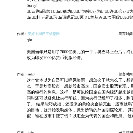
Sorry!
ゅ彻и陆续Τи稱劝ˉ为痷ぃ为ˇ许会ぃ
и朴┮谓琌и请眤记蒃ㄆ笔从みづ图虚ê实
作者：
安好中国癌症信息网
留言时间：20
qhr:
美国当年只是用了7000亿美元的一半，奥巴马上台后，终止
改为印发7000亿货币刺激经济。
作者：anti0
留言时间：20
这个党本以为自己可以呼风唤雨，想怎么干就怎么干，想
么，于是炒高股市，想趁股市高企，国企卖出股票套现，
高的银行的利息。这样一是可以给国企在国内经济越来越
同时还可以避免让央行印钱，因为央行已经印了很多，到
了。 结果能巧成拙，还没来的急给央企输完血，股市就塌
的目地，就开始发动媒体，掀出所谓的外国阴谋论来。 其
假，谁在股市中赚了钱？以汇金为代表的国企和政府。 这
作者：jinian
留言时间：20