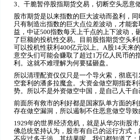
3
、干脆暂停股指期货交易，切断空头恶意
股市期货是以来指数的巨大波动而盈利，同时
只有制造出指数的巨大点位差波动，才能套
益，中证
500
指数每天上千点的上下波动，
了巨额的投机性交易。目前股指期货空头利
可以投机性获利
400
亿元以上。
A
股
14
天来
意空头们可能会赚取了超过
1
万亿人民币的
利。这就不难理解为何要猛砸盘。
所以清理配资仅仅只是一个导火索，彻底引
空套利的潘多拉魔盒。大资金做空期指套利
势。所以不是外资做空中国，是自己人干自
前面所有救市的利好都是国家队单方面的利
存在做空漏洞，所以遏制不住恶意做空导致
1929
年的世界经济危机，就是从华尔街股市
佛总统坚持认为，股市有自己的运行方式，
不应过多干涉，其结果呢，我们都知道了：