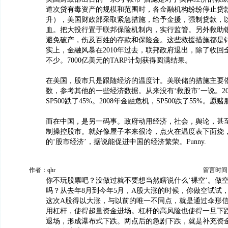
道次贷有毒资产的规模和范围时，各金融机构纷纷停止贷
升），美国财政部采取紧急措施，给予金援，强制贷款，
血。把大投行置于联邦保险机制内，实行监管。另外救助
避免破产，伤及百姓的存款和保险金。这些救援措施都是
实上，金融风暴在2010年过去，联邦政府退出，除了收回
不少。7000亿美元的TARP计划获得圆满结果。
在美国，股市只是跟随经济的温度计。美联储的措施主要
数，参考其他的一些经济数据。从来没有‘救股市’一说。20
SP500跌了45%。2008年金融危机，SP500跌了55%。
而在中国，是另一码事。政府动用经济，社会，舆论，甚
制操控股市。就好像屋子本来很冷，点火在温度表下面烧
的‘股市经济’，据说能促进中国的经济繁荣。Funny.
作者：qhr
留言时间：20
你不玩股票吧？没做过就不要想当然瞎说什么‘裸空’。做
吗？从去年8月到今年5月，A股大涨的时候，你做空试试
这次A股得以大涨，与以前的唯一不同点，就是通过伞形
用杠杆，使得超量资金进场。杠杆的高风险也使得一旦下
退场，形成瀑布式下跌。两点后的急剧下跌，就是补充资