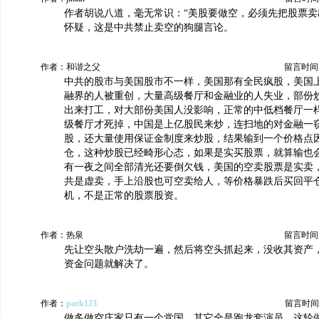
作者胡说八道，毫无常识：“美股要做空，必须先把股票卖
怀疑，这是中共禁止卖空的狗腿言论。
作者：和谐之父
留言时间：20
中共的股市与美国股市不一样，美国那有全民疯股，美国
融界的人被重创，大量高级餐厅和金融业的人失业，部份
出来打工，对大部份美国人没影响，正常的中低档餐厅一
级餐厅才死掉，中国是上亿股民来炒，连扫地的对金融一
股，还大量使用保证金制度来炒股，结果输到一个价格点
仓，这种炒股已经畸形心态，如果是实买股票，就算输也
有一夜之间全部清光还要倒欠钱，美国的空卖股票是实卖
共是虚卖，手上沿股也可空卖给人，等价格暴跌后买回平
机，不是正常的股票股资。
作者：热泉
留言时间：20
先让空头散户洗劫一遍，然后将空头抓起来，没收其资产
资金问题就解决了。
作者：
park123
留言时间：20
做多做空庄家只有一个党国，其它全是跑龙套演员，这轮