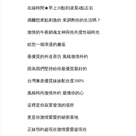
在線時間★早上10點到凌晨4點左右
偶爾想來點刺激的 來調劑你的生活嗎？
激情的午夜銷魂女神與你共度性福時光
給您一個浪漫的邂逅
最優質的外送茶坊 風格激情外約
因為我們堅持給你最優質最好的
台灣兼差優質妹妹配合度100%
風格時尚激情外約 最懂你的心
這裡是你寂寞發洩的場所
更是你激情愛愛的秘密基地
正妹預約趁現在激情愛愛趁現在