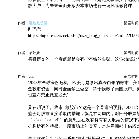
散大户。为未来全面开放资本市场进行一场风险教育课。
作者：
遍地是贪官
留言时间：20
刚码完：
http://blog.creaders.net/bdstg/user_blog_diary.php?did=226008
作者：哈娃娃
留言时间：20
德孤博文的一个看点就是会有些不错的跟贴。这位qhr说
作者：qhr
留言时间：20
'2008年全球金融危机，欧美可是拿出真金白银的救市，美国
金救市资金，同时全面禁止做空，终于挽救了美国股市。
也宣布禁止做空股票'
又在胡说了。救市=救股市？这是一个普遍的误解。2008
监会对股市直接采取的措施，就是在两周内，对部分股票禁
（naked short sell）的意思是在没有持有有关股票的情
机构所有的特权。一般市场上的卖空，是从卷商那里借股
美国财政部出台的一系列‘救市’措施是对于实体经济的救