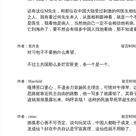
还有这位M先生，和那位在中国大陆受过刺激的何医生相
之人。我有看过何先生本人，从面相和眼神看，就是一个
是医生，我看他是病人，当然他自己一定不会相信他有病
亡到海外了，要不然会有很多中国人找他看病，那不知道
作者：党共贪
留言时间：20
对习包子不要抱什么希望。
不过土共国那么多烂官匪吏，杀一个是一个。
作者：Marsfield
留言时间：20
嘎博苦口婆心，不遗余力宣扬民主理念，可惜对牛弹琴。
思路挺靠近民主自由的路数，他一写多了就露馅了。其骨
迹就渐渐显露出来。呜呼哀哉！ 这样的民族早死早超生的
作者：yimsc
留言时间：20
德孤君心善不可否定。说句玩笑话，中国人都盼子成龙，
龙成仙？好在中共自认是宇宙真理，这仙也就不用盼了。