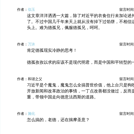
作者：
似玉
留言时间：20
这文章洋洋洒洒一大篇，除了对近平的衣食住行未加论述
了。不过中国几千年来天上就从没有掉下过馅饼，不相信
头上。难为德孤兄，佩服德孤兄，呵呵。
作者：
万沐
留言时间：20
肯定德孤现实冷静的思考！
德孤孜孜以求的应该不是现代明君，而是中国和平转型的
作者：和谐之父
留言时间：20
习近平是个魔鬼，魔鬼怎么全搞普世价值，他上台只是狗
开放新闻和改革政治的事情，一丁点改善都没做过，反而
重，带领中国走向德意法西斯的道路。
作者：
施化
留言时间：20
怎么搞的，老德，还在揣摩圣意？