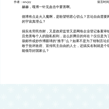
作者：newjoy
留言时间：20
赫赫，嘎博一针见血击中要害啊。
德博有点走火入魔啊，是盼望明君心切么？言论自由需要
的宇宙真理么？
搞实名劳民伤财，又是政府监管又是网络企业登记备案审
且危害每个人的隐私权利，这么折腾目的何在？仅仅是为
圾邮件或炒作博眼球的“推手”么？如果不是为了钳制言论
敢于批评政府、宣传民主自由的人士，还搞实名制就是个
能领导好国家么？