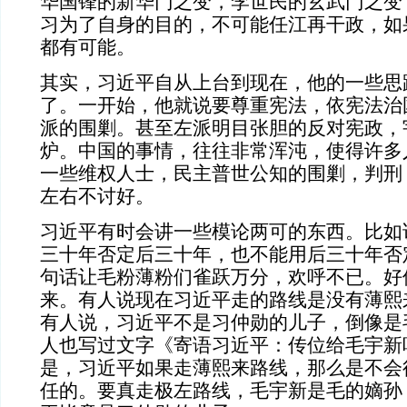
华国锋的新华门之变，李世民的玄武门之变
习为了自身的目的，不可能任江再干政，如
都有可能。
其实，习近平自从上台到现在，他的一些思
了。一开始，他就说要尊重宪法，依宪法治
派的围剿。甚至左派明目张胆的反对宪政，
炉。中国的事情，往往非常浑沌，使得许多
一些维权人士，民主普世公知的围剿，判刑
左右不讨好。
习近平有时会讲一些模论两可的东西。比如
三十年否定后三十年，也不能用后三十年否
句话让毛粉薄粉们雀跃万分，欢呼不已。好
来。有人说现在习近平走的路线是没有薄熙
有人说，习近平不是习仲勋的儿子，倒像是
人也写过文字《寄语习近平：传位给毛宇新
是，习近平如果走薄熙来路线，那么是不会
任的。要真走极左路线，毛宇新是毛的嫡孙