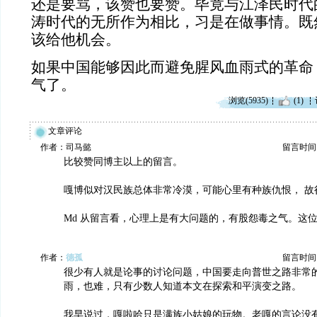
还是要骂，该赞也要赞。毕竟与江泽民时代
涛时代的无所作为相比，习是在做事情。既
该给他机会。
如果中国能够因此而避免腥风血雨式的革命
气了。
浏览(5935)
(1)
文章评论
作者：司马懿
留言时间：20
比较赞同博主以上的留言。
嘎博似对汉民族总体非常冷漠，可能心里有种族仇恨， 故
Md 从留言看，心理上是有大问题的，有股怨毒之气。这
作者：
德孤
留言时间：20
很少有人就是论事的讨论问题，中国要走向普世之路非常
雨，也难，只有少数人知道本文在探索和平演变之路。
我早说过，嘎啦哈只是满族小姑娘的玩物。老嘎的言论没