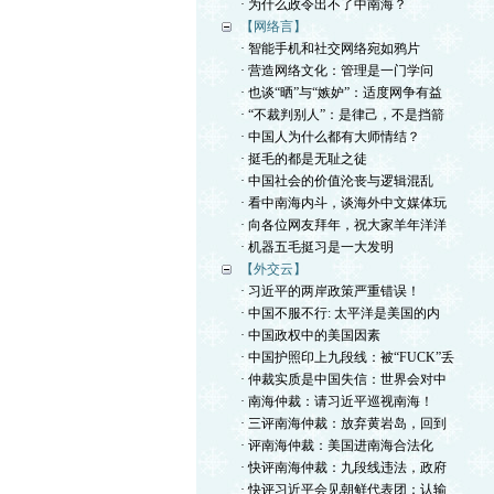
· 为什么政令出不了中南海？
【网络言】
· 智能手机和社交网络宛如鸦片
· 营造网络文化：管理是一门学问
· 也谈“晒”与“嫉妒”：适度网争有益
· “不裁判别人”：是律己，不是挡箭
· 中国人为什么都有大师情结？
· 挺毛的都是无耻之徒
· 中国社会的价值沦丧与逻辑混乱
· 看中南海内斗，谈海外中文媒体玩
· 向各位网友拜年，祝大家羊年洋洋
· 机器五毛挺习是一大发明
【外交云】
· 习近平的两岸政策严重错误！
· 中国不服不行: 太平洋是美国的内
· 中国政权中的美国因素
· 中国护照印上九段线：被“FUCK”丢
· 仲裁实质是中国失信：世界会对中
· 南海仲裁：请习近平巡视南海！
· 三评南海仲裁：放弃黄岩岛，回到
· 评南海仲裁：美国进南海合法化
· 快评南海仲裁：九段线违法，政府
· 快评习近平会见朝鲜代表团：认输