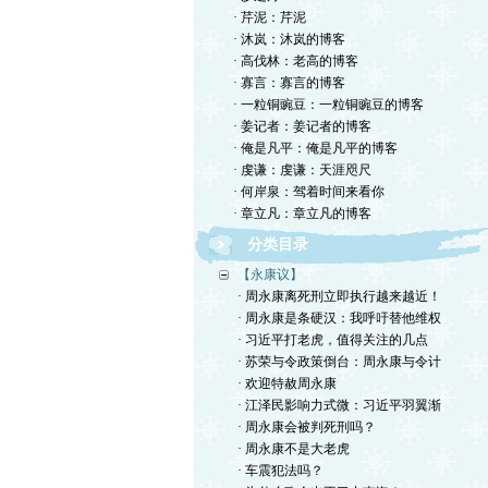
· 芹泥：芹泥
· 沐岚：沐岚的博客
· 高伐林：老高的博客
· 寡言：寡言的博客
· 一粒铜豌豆：一粒铜豌豆的博客
· 姜记者：姜记者的博客
· 俺是凡平：俺是凡平的博客
· 虔谦：虔谦：天涯咫尺
· 何岸泉：驾着时间来看你
· 章立凡：章立凡的博客
分类目录
【永康议】
· 周永康离死刑立即执行越来越近！
· 周永康是条硬汉：我呼吁替他维权
· 习近平打老虎，值得关注的几点
· 苏荣与令政策倒台：周永康与令计
· 欢迎特赦周永康
· 江泽民影响力式微：习近平羽翼渐
· 周永康会被判死刑吗？
· 周永康不是大老虎
· 车震犯法吗？