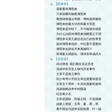
【熙来评】
· 需要重审薄熙来
· 只有胡耀邦能救薄熙来
· 看慈禧收编义和团：薄粉值得被收
· 薄熙来的最大功劳和最大罪恶
· 薄熙来是判轻了，不可能保外就医
· 为什么法院对薄熙来绿帽置之不理
· 薄熙来马英九都活在自己的世界里
· 面对薄熙来指控，中纪委不需要回
· 薄熙来会和谷开来离婚吗？
· 审薄案太戏剧化：薄泽东审成武大
【历史话】
· 武汉肺炎: 我们都在见证历史
· 浅谈评价历史人物与历史事件
· 文革不是孤立事件
· 刘少奇邓小平的文革也需要彻底否
· 文革五十周年：中共向国家民族和
· 浅谈朝鲜战争中的阴谋
· 纪念蒋介石
· 文革是国耻，民族之耻，不是国难
· 赵家人朔源：五帝，夏，商，周
· 看中国近代战争实际效果：打一战