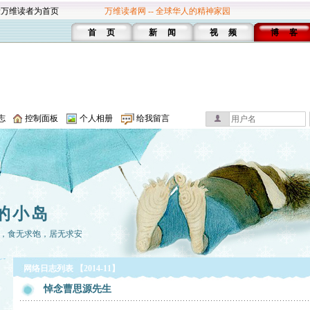
设万维读者为首页
万维读者网 -- 全球华人的精神家园
首 页
新 闻
视 频
博 客
志
控制面板
个人相册
给我留言
的小岛
，食无求饱，居无求安
网络日志列表 【2014-11】
悼念曹思源先生