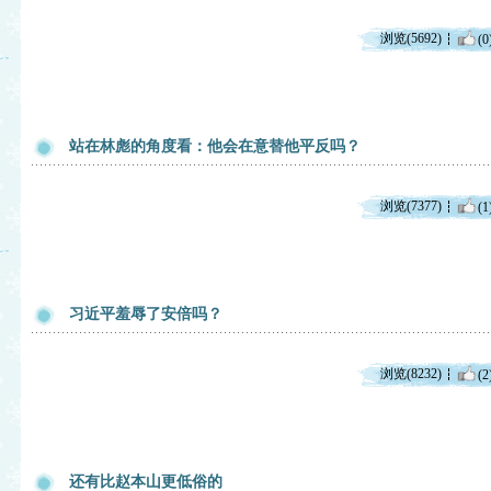
浏览(5692)
(0
站在林彪的角度看：他会在意替他平反吗？
浏览(7377)
(1
习近平羞辱了安倍吗？
浏览(8232)
(2
还有比赵本山更低俗的