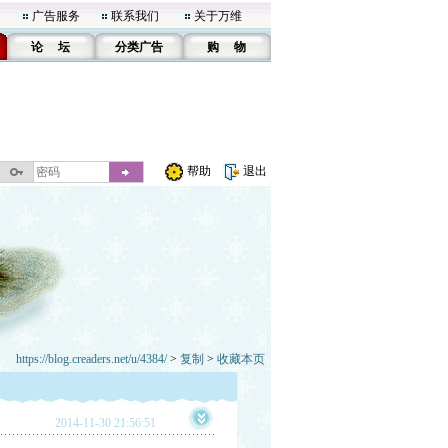
广告服务
联系我们
关于万维
论 坛
分类广告
购 物
帮助
退出
https://blog.creaders.net/u/4384/
>
复制
>
收藏本页
2014-11-30 21:56:51