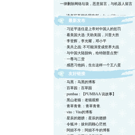
一律删除网络垃圾，恶意留言，与机器人留言
读者可直接给我电邮：de-gu@live.com
最新发布
欢迎留言交流，恕我不一一回复，敬请体谅。
· 习近平连任是上帝对中国人的惩罚
· 看美国大选: 天助美国，川普大胜
欢迎转摘，包括国国内网站，但请注明出处！
· 李登辉，李光耀，邓小平
· 美共之战: 不可能演变成世界大战
欢迎光临德孤的小岛！谢绝网络垃圾！
· 与中国大陆脱钩，给特朗普点赞!
· 一尊与二货
· 感恩习他妈，生出这样一个王八蛋
友好链接
· 马黑：马黑的博客
· 百草园：百草园
· pumbaa：【PUMBAA 说故事】
· 黑山老猫：老猫观察
· 青草青青.：青草青青.
· vito：Vito的博客
· 星辰的翅膀：星辰的翅膀
· 令狐冲：拔剑四顾心茫然
· 阿妞不牛：阿妞不牛的博客