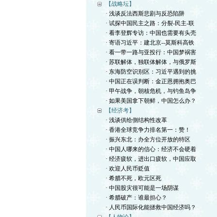
【战略坛】
· 浅谈反法西斯悲剧与反恐陷阱
· 试探中国民主之路：分裂-民主-联
· 看李登辉专访：中国也需要有头壳
· 寄语习近平：建北京--莫斯科高铁
· 看一带一路与亚投行：中国梦祸害
· 苏联解体，独联体解体，与俄罗斯
· 东海防空识别区：习近平遇到的挑
· 中国正在误判断：金正恩拥抱奥巴
· 甲午战争，朝核危机，与钓鱼岛争
· 如果美国拿下朝鲜，中国怎么办？
【经济考】
· 浅谈供给側结构性改革
· 香港全球竞争力排名第一：赞！
· 振兴东北：办全方位开放的特区
· 中国人哪来的信心：经济不会硬着
· 经济疲软，进出口疲软，中国应取
· 欢迎人民币贬值
· 希腊不死，欧元区死
· 中国股灾很可能是一场阴谋
· 希腊破产：谁最担心？
· 人民币国际化能拯救中国经济吗？