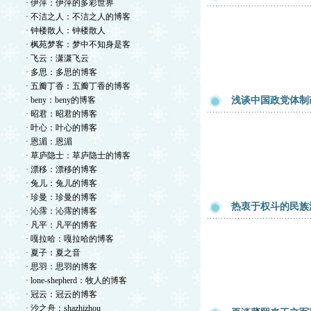
· 伊萍：伊萍的多彩世界
· 不洁之人：不洁之人的博客
· 钟楼散人：钟楼散人
· 枫苑梦客：梦中不知身是客
· 飞云：潇潇飞云
· 多思：多思的博客
· 五瓣丁香：五瓣丁香的博客
· beny：beny的博客
浅谈中国政党体制
· 昭君：昭君的博客
· 叶心：叶心的博客
· 恩湄：恩湄
· 草庐隐士：草庐隐士的博客
· 漂移：漂移的博客
· 兔儿：兔儿的博客
· 珍曼：珍曼的博客
热衷于权斗的民族
· 沁霈：沁霈的博客
· 凡平：凡平的博客
· 嘎拉哈：嘎拉哈的博客
· 夏子：夏之音
· 思羽：思羽的博客
· lone-shepherd：牧人的博客
· 冠云：冠云的博客
· 沙之舟：shazhizhou