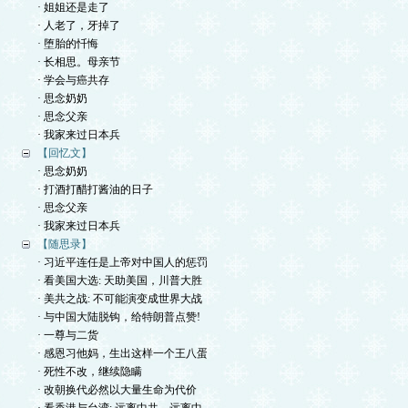
· 姐姐还是走了
· 人老了，牙掉了
· 堕胎的忏悔
· 长相思。母亲节
· 学会与癌共存
· 思念奶奶
· 思念父亲
· 我家来过日本兵
【回忆文】
· 思念奶奶
· 打酒打醋打酱油的日子
· 思念父亲
· 我家来过日本兵
【随思录】
· 习近平连任是上帝对中国人的惩罚
· 看美国大选: 天助美国，川普大胜
· 美共之战: 不可能演变成世界大战
· 与中国大陆脱钩，给特朗普点赞!
· 一尊与二货
· 感恩习他妈，生出这样一个王八蛋
· 死性不改，继续隐瞒
· 改朝换代必然以大量生命为代价