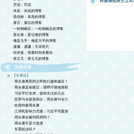
再谈薄熙来王立军
· 芹泥：芹泥
· 沐岚：沐岚的博客
· 高伐林：老高的博客
· 寡言：寡言的博客
· 一粒铜豌豆：一粒铜豌豆的博客
· 姜记者：姜记者的博客
· 俺是凡平：俺是凡平的博客
· 虔谦：虔谦：天涯咫尺
· 何岸泉：驾着时间来看你
· 章立凡：章立凡的博客
分类目录
【永康议】
· 周永康离死刑立即执行越来越近！
· 周永康是条硬汉：我呼吁替他维权
· 习近平打老虎，值得关注的几点
· 苏荣与令政策倒台：周永康与令计
· 欢迎特赦周永康
· 江泽民影响力式微：习近平羽翼渐
· 周永康会被判死刑吗？
· 周永康不是大老虎
· 车震犯法吗？