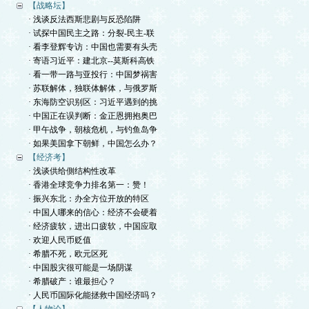
【战略坛】
· 浅谈反法西斯悲剧与反恐陷阱
· 试探中国民主之路：分裂-民主-联
· 看李登辉专访：中国也需要有头壳
· 寄语习近平：建北京--莫斯科高铁
· 看一带一路与亚投行：中国梦祸害
· 苏联解体，独联体解体，与俄罗斯
· 东海防空识别区：习近平遇到的挑
· 中国正在误判断：金正恩拥抱奥巴
· 甲午战争，朝核危机，与钓鱼岛争
· 如果美国拿下朝鲜，中国怎么办？
【经济考】
· 浅谈供给側结构性改革
· 香港全球竞争力排名第一：赞！
· 振兴东北：办全方位开放的特区
· 中国人哪来的信心：经济不会硬着
· 经济疲软，进出口疲软，中国应取
· 欢迎人民币贬值
· 希腊不死，欧元区死
· 中国股灾很可能是一场阴谋
· 希腊破产：谁最担心？
· 人民币国际化能拯救中国经济吗？