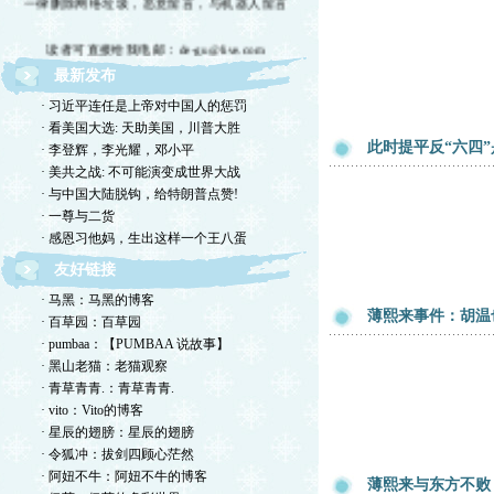
读者可直接给我电邮：de-gu@live.com
最新发布
欢迎留言交流，恕我不一一回复，敬请体谅。
· 习近平连任是上帝对中国人的惩罚
欢迎转摘，包括国国内网站，但请注明出处！
· 看美国大选: 天助美国，川普大胜
此时提平反“六四
· 李登辉，李光耀，邓小平
欢迎光临德孤的小岛！谢绝网络垃圾！
· 美共之战: 不可能演变成世界大战
· 与中国大陆脱钩，给特朗普点赞!
· 一尊与二货
· 感恩习他妈，生出这样一个王八蛋
友好链接
· 马黑：马黑的博客
薄熙来事件：胡温
· 百草园：百草园
· pumbaa：【PUMBAA 说故事】
· 黑山老猫：老猫观察
· 青草青青.：青草青青.
· vito：Vito的博客
· 星辰的翅膀：星辰的翅膀
· 令狐冲：拔剑四顾心茫然
· 阿妞不牛：阿妞不牛的博客
薄熙来与东方不败