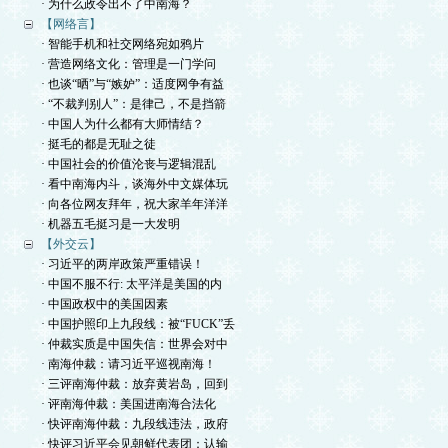
· 为什么政令出不了中南海？
【网络言】
· 智能手机和社交网络宛如鸦片
· 营造网络文化：管理是一门学问
· 也谈“晒”与“嫉妒”：适度网争有益
· “不裁判别人”：是律己，不是挡箭
· 中国人为什么都有大师情结？
· 挺毛的都是无耻之徒
· 中国社会的价值沦丧与逻辑混乱
· 看中南海内斗，谈海外中文媒体玩
· 向各位网友拜年，祝大家羊年洋洋
· 机器五毛挺习是一大发明
【外交云】
· 习近平的两岸政策严重错误！
· 中国不服不行: 太平洋是美国的内
· 中国政权中的美国因素
· 中国护照印上九段线：被“FUCK”丢
· 仲裁实质是中国失信：世界会对中
· 南海仲裁：请习近平巡视南海！
· 三评南海仲裁：放弃黄岩岛，回到
· 评南海仲裁：美国进南海合法化
· 快评南海仲裁：九段线违法，政府
· 快评习近平会见朝鲜代表团：认输