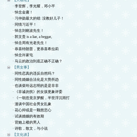
【人物论】
· 李登辉，李光耀，邓小平
· 悼念金庸！
· 习仲勋最大的错: 没教好儿子！
· 同情习近平！
· 悼念刘晓波先生！
· 郭文贵 is a liar, a beggar,
· 悼念周有光老先生！
· 恭喜特朗普，更恭喜希拉莉
· 悼念许家屯
· 马云的政治到底正确不正确？
【男女事】
· 同性恋真的违反自然吗？
· 同性婚姻合法化是大势所趋
· 也谈柴玲远志明的是是非非
· 《非诚勿扰》的女孩更象评委
· 《一朝忽觉京梦醒，半世浮沉雨打
· 漫谈中国社会男女乱象
· 花心抑或是一颗慈悲心
· 试谈婚姻的有效期
· 背她上楼的男人
· 诗歌，散文，与小说
【文化谈】