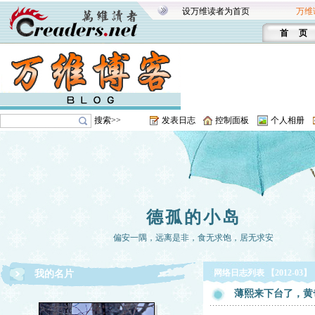
设万维读者为首页
万维
首 页
搜索>>
发表日志
控制面板
个人相册
德孤的小岛
偏安一隅，远离是非，食无求饱，居无求安
网络日志列表 【2012-03】
我的名片
薄熙来下台了，黄