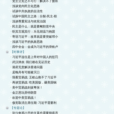
· 党主立宪之不可行：解决不了接班
· 浅谈党内民主化思路
· 试谈中共执政的合法性
· 试探中国民主之路：分裂-民主-联
· 浅谈尊重宪法与依宪治国
· 民主是什么：就是要阉割党中央
· 听其言观其行：乐见胡温习抱团
· 寄语习近平：改革就是要突破邓小
· 浅谈习近平的执政思路
· 四中全会：会成为习近平的滑铁卢
【时事评】
· 习近平连任是上帝对中国人的惩罚
· 武汉肺炎: 我们都在见证历史
· 港府无意解决香港问题
· 孟晚舟有可能被灭口
· 我看贸易战: 王岐山救不了习近平
· 再谈贸易战: 吃美国饭，砸美国锅
· 美中贸易战剑拔弩张！
· 金正恩玩弄特朗普
· 欢迎中美贸易战！
· 俢宪取消主席任期: 习近平需要利
【专题论】
· 刘少奇邓小平的文革也需要彻底否