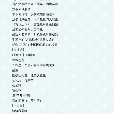
· 写在文革结束四十周年：困境与破
· 浅谈苏联解体
· 拿下郭伯雄，反腐败如何继续？
· 浅谈计划生育：人口数量与人口素
· 《穹顶之下》：突显政府角色的缺
· 浅谈如何面对人口老化
· 解决六四问题：时机什么时候成熟
· 毛泽东的“人民战争”是反人类的
· 纪念“六四”：中国民间暴力的根源
【打油诗】
· 叹瘟疫: 打油两首
· 蝴蝶恋花
· 长相思。留念 - 傻哥哥帮精妹妹
· 乱源
· 国破山河在，红歌庆党生
· 长相思。母亲节
· 心如茶
· 狼心狗
· 反“伪斗士”颂
· 我的同事（中英对照）
【自家事】
· 谈谈我养狗