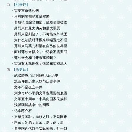
【熙来评】
· 需要重审薄熙来
· 只有胡耀邦能救薄熙来
· 看慈禧收编义和团：薄粉值得被收
· 薄熙来的最大功劳和最大罪恶
· 薄熙来是判轻了，不可能保外就医
· 为什么法院对薄熙来绿帽置之不理
· 薄熙来马英九都活在自己的世界里
· 面对薄熙来指控，中纪委不需要回
· 薄熙来会和谷开来离婚吗？
· 审薄案太戏剧化：薄泽东审成武大
【历史话】
· 武汉肺炎: 我们都在见证历史
· 浅谈评价历史人物与历史事件
· 文革不是孤立事件
· 刘少奇邓小平的文革也需要彻底否
· 文革五十周年：中共向国家民族和
· 浅谈朝鲜战争中的阴谋
· 纪念蒋介石
· 文革是国耻，民族之耻，不是国难
· 赵家人朔源：五帝，夏，商，周
· 看中国近代战争实际效果：打一战