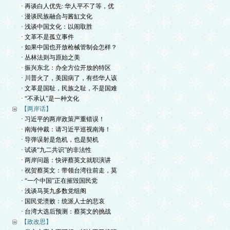
· 再谈白人优先: 华人平不了等，优
· 漫谈民族融合与酱缸文化
· 浅谈中国文化：以闹取胜
· 文革不是孤立事件
· 如果中国也开放枪械管制会怎样？
· 丛林法则与原始之美
· 振兴东北：办全方位开放的特区
· 川普火了，美国病了，有些华人该
· 文革是国耻，民族之耻，不是国难
· “不承认”是一种文化
【两岸话】
· 习近平的两岸政策严重错误！
· 南海仲裁：请习近平巡视南海！
· 导弹误射是危机，也是契机
· 试谈“九二共识”的非法性
· 两岸问题：快评蔡英文就职演讲
· 祝贺蔡英文：带领台湾往前走，莫
· “一个中国”正在摧毁国民党
· 浅谈马英九多数党组阁
· 国民党溃败：统派人士的悲哀
· 台湾大选后预测：蔡英文的挑战
【政改思】